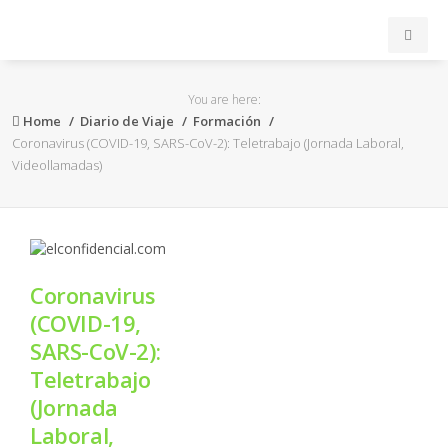
INICIO
You are here:
Home
Diario de Viaje
Formación
ACB
Coronavirus (COVID-19, SARS-CoV-2): Teletrabajo (Jornada Laboral,
Videollamadas)
EuroLeague
FEB
Coronavirus
FIBA
(COVID-19,
SARS-CoV-2):
OTROS
Teletrabajo
(Jornada
FORMACIÓN
Laboral,