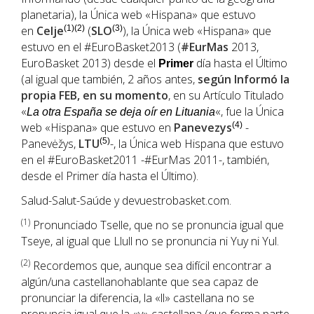
planetaria), la Única web «Hispana» que estuvo
en
Celje
(1)(2)
(
SLO
(3)
), la Única web «Hispana» que
estuvo en el #EuroBasket2013 (
#EurMas
2013,
EuroBasket 2013) desde el
día hasta el Último
Primer
(al igual que también, 2 años antes,
según Informó la
propia FEB, en su momento
, en su Artículo Titulado
«
«, fue la Única
La otra España se deja oír en Lituania
web «Hispana» que estuvo en
Panevezys
(4)
-
Panevėžys,
LTU
(5)
-, la Única web Hispana que estuvo
en el #EuroBasket2011 -#EurMas 2011-, también,
desde el Primer día hasta el Último).
Salud-Salut-Saúde y devuestrobasket.com.
(1
)
Pronunciado Tselle, que no se pronuncia igual que
Tseye, al igual que Llull no se pronuncia ni Yuy ni Yul.
(2)
Recordemos que, aunque sea difícil encontrar a
algún/una castellanohablante que sea capaz de
pronunciar la diferencia, la «ll» castellana no se