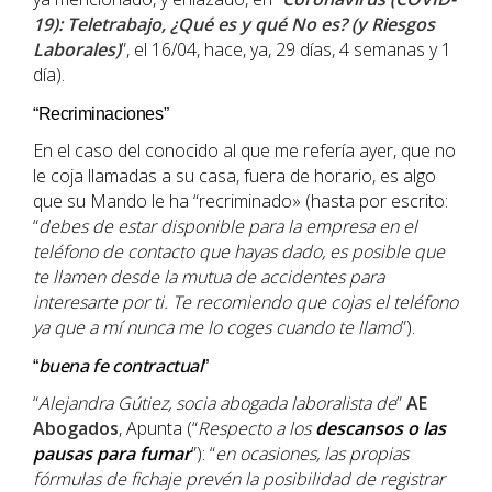
19): Teletrabajo, ¿Qué es y qué No es? (y Riesgos
Laborales)
”, el 16/04, hace, ya, 29 días, 4 semanas y 1
día).
“Recriminaciones”
En el caso del conocido al que me refería ayer, que no
le coja llamadas a su casa, fuera de horario, es algo
que su Mando le ha “recriminado» (hasta por escrito:
“
debes de estar disponible para la empresa en el
teléfono de contacto que hayas dado, es posible que
te llamen desde la mutua de accidentes para
interesarte por ti. Te recomiendo que cojas el teléfono
ya que a mí nunca me lo coges cuando te llamo
”).
buena fe contractual
“
”
“
A
lejandra Gútiez, socia abogada laboralista de
”
AE
Abogados
, Apunta (“
Respecto a los
descansos o las
pausas para
fumar
”): “
en ocasiones, las propias
fórmulas de fichaje prevén la posibilidad de registrar