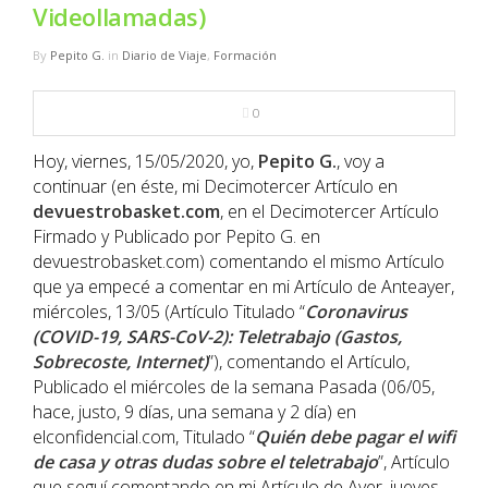
NBA
Videollamadas)
By
Pepito G.
in
Diario de Viaje
,
Formación
MULTIMEDIA
0
RIO 2016
Hoy, viernes, 15/05/2020, yo,
Pepito G.
, voy a
continuar (en éste, mi Decimotercer Artículo en
devuestrobasket.com
, en el Decimotercer Artículo
Firmado y Publicado por Pepito G. en
devuestrobasket.com) comentando el mismo Artículo
que ya empecé a comentar en mi Artículo de Anteayer,
miércoles, 13/05 (Artículo Titulado “
Coronavirus
(COVID-19, SARS-CoV-2): Teletrabajo (Gastos,
Sobrecoste, Internet)
”), comentando el Artículo,
Publicado el miércoles de la semana Pasada (06/05,
hace, justo, 9 días, una semana y 2 día) en
elconfidencial.com, Titulado “
Quién debe pagar el wifi
de casa y otras dudas sobre el teletrabajo
”, Artículo
que seguí comentando en mi Artículo de Ayer, jueves