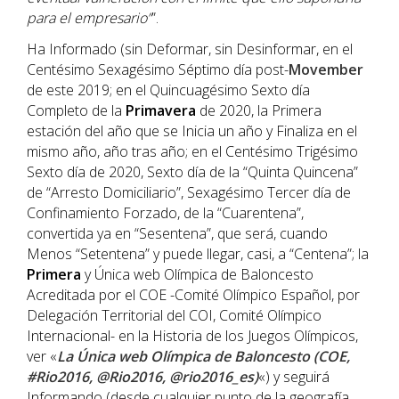
para el empresario”
”.
Ha Informado (sin Deformar, sin Desinformar, en el
Centésimo Sexagésimo Séptimo día post-
Movember
de este 2019; en el Quincuagésimo Sexto día
Completo de la
Primavera
de 2020, la Primera
estación del año que se Inicia un año y Finaliza en el
mismo año, año tras año; en el Centésimo Trigésimo
Sexto día de 2020, Sexto día de la “Quinta Quincena”
de “Arresto Domiciliario”, Sexagésimo Tercer día de
Confinamiento Forzado, de la “Cuarentena”,
convertida ya en “Sesentena”, que será, cuando
Menos “Setentena” y puede llegar, casi, a “Centena”; la
Primera
y Única web Olímpica de Baloncesto
Acreditada por el COE -Comité Olímpico Español, por
Delegación Territorial del COI, Comité Olímpico
Internacional- en la Historia de los Juegos Olímpicos,
ver «
La Única web Olímpica de Baloncesto (COE,
#Rio2016, @Rio2016, @rio2016_es)
«) y seguirá
Informando (desde cualquier punto de la geografía