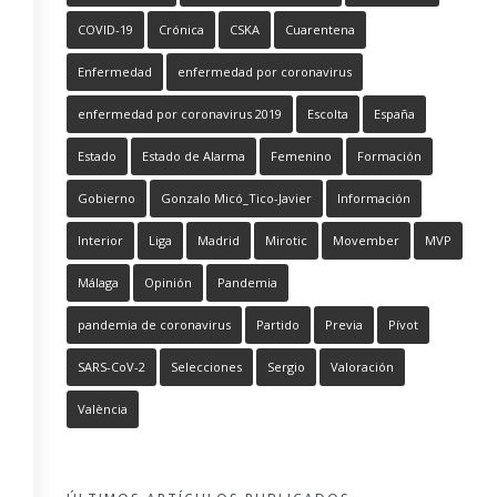
COVID-19
Crónica
CSKA
Cuarentena
Enfermedad
enfermedad por coronavirus
enfermedad por coronavirus 2019
Escolta
España
Estado
Estado de Alarma
Femenino
Formación
Gobierno
Gonzalo Micó_Tico-Javier
Información
Interior
Liga
Madrid
Mirotic
Movember
MVP
Málaga
Opinión
Pandemia
pandemia de coronavirus
Partido
Previa
Pívot
SARS-CoV-2
Selecciones
Sergio
Valoración
València