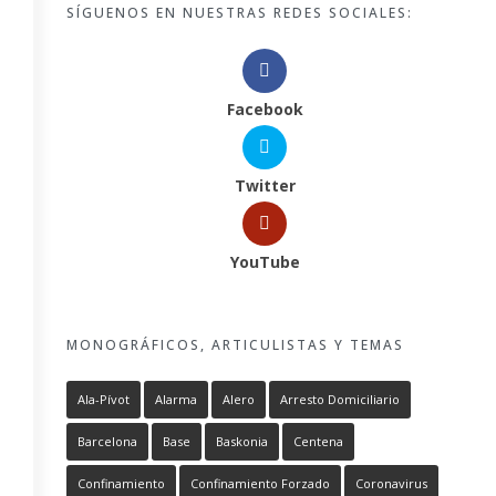
SÍGUENOS EN NUESTRAS REDES SOCIALES:
Facebook
Twitter
YouTube
MONOGRÁFICOS, ARTICULISTAS Y TEMAS
Ala-Pívot
Alarma
Alero
Arresto Domiciliario
Barcelona
Base
Baskonia
Centena
Confinamiento
Confinamiento Forzado
Coronavirus