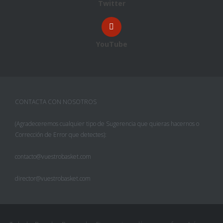
Twitter
YouTube
CONTACTA CON NOSOTROS
(Agradeceremos cualquier tipo de Sugerencia que quieras hacernos o
Corrección de Error que detectes):
contacto@vuestrobasket.com
director@vuestrobasket.com
Facebook
Twitter