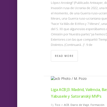
López-Arostegi” (Publicado Anteayer, d
Invasión rusa de Ucrania de 2022, una I
el momento, de una Guerra ruso-ucrania
Meses, una Guerra ruso-ucraniana que
“hace Ya Más de 8 Años y 7 Meses”, una 
del S. XX que algunos/as esperábamos qu
Omisión por Nuestra parte) “ya hemos D
Exteriores con las que compartió Tiemp
Distintos. (Continuará…)”. 9 de
READ MORE
Liga ACB J3: Madrid, València, Ba
Yabusele y Satoranský MVPs
By
Tico
in
ACB
,
Diario de Viaje
,
Formación