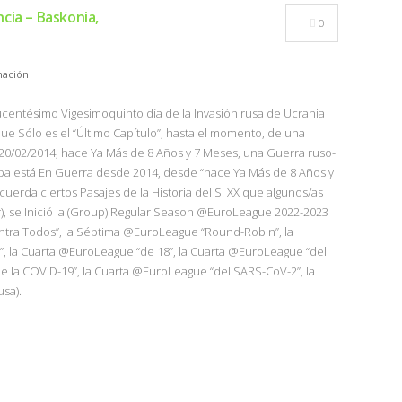
cia – Baskonia,
0
ación
Ducentésimo Vigesimoquinto día de la Invasión rusa de Ucrania
ue Sólo es el “Último Capítulo”, hasta el momento, de una
 20/02/2014, hace Ya Más de 8 Años y 7 Meses, una Guerra ruso-
a está En Guerra desde 2014, desde “hace Ya Más de 8 Años y
uerda ciertos Pasajes de la Historia del S. XX que algunos/as
), se Inició la (Group) Regular Season @EuroLeague 2022-2023
tra Todos”, la Séptima @EuroLeague “Round-Robin”, la
, la Cuarta @EuroLeague “de 18”, la Cuarta @EuroLeague “del
e la COVID-19”, la Cuarta @EuroLeague “del SARS-CoV-2”, la
sa).