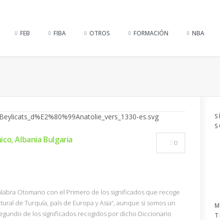
FEB
FIBA
OTROS
FORMACIÓN
NBA
S
S
co, Albania Bulgaria
0
palabra Otomano con el Primero de los significados que recoge
Natural de Turquía, país de Europa y Asia”, aunque si somos un
M
egundo de los significados recogidos por dicho Diccionario
T