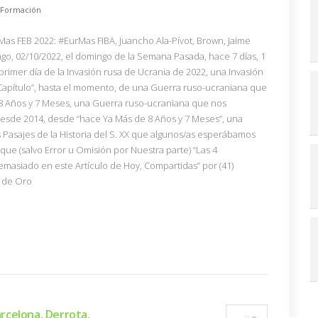
Formación
lMas FEB 2022: #EurMas FIBA, Juancho Ala-Pívot, Brown, Jaime
o, 02/10/2022, el domingo de la Semana Pasada, hace 7 días, 1
imer día de la Invasión rusa de Ucrania de 2022, una Invasión
 Capítulo”, hasta el momento, de una Guerra ruso-ucraniana que
e 8 Años y 7 Meses, una Guerra ruso-ucraniana que nos
sde 2014, desde “hace Ya Más de 8 Años y 7 Meses”, una
 Pasajes de la Historia del S. XX que algunos/as esperábamos
 que (salvo Error u Omisión por Nuestra parte) “Las 4
asiado en este Artículo de Hoy, Compartidas” por (41)
 de Oro
rcelona, Derrota,