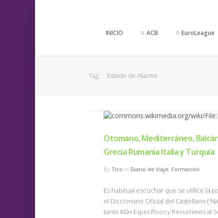
INICIO
ACB
EuroLeague
Estado de Alarma
Tag:
Otomano, Mediterráneo, Balcáni
Grecia Rumania Italia y Turquía
By
Tico
in
Diario de Viaje
,
Formación
Es habitual escuchar que se utilice la 
el Diccionario Oficial del Castellano (“
tanto Más Específicos y Recurrimos al S