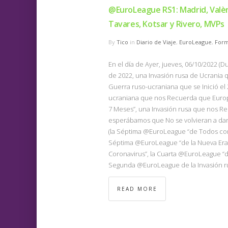
@EuroLeague RS1: Madrid, Valèn
Tavares, Kotsar y Rivero, MVPs
By
Tico
in
Diario de Viaje
,
EuroLeague
,
Form
En el día de Ayer, jueves, 06/10/2022 (
de 2022, una Invasión rusa de Ucrania q
Guerra ruso-ucraniana que se Inició el
ucraniana que nos Recuerda que Europ
7 Meses”, una Invasión rusa que nos Rec
esperábamos que No se volvieran a dar
(la Séptima @EuroLeague “de Todos con
Séptima @EuroLeague “de la Nueva Era”
Coronavirus”, la Cuarta @EuroLeague “d
Segunda @EuroLeague de la Invasión ru
READ MORE