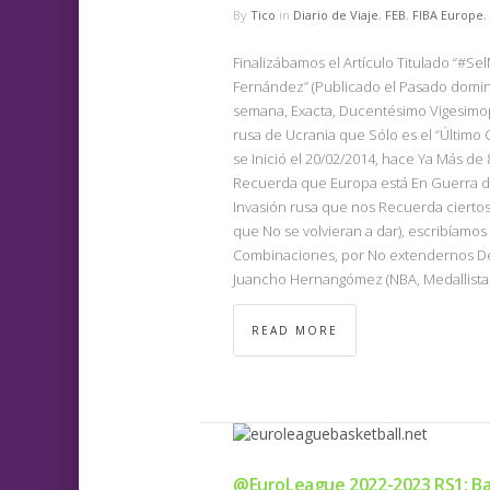
By
Tico
in
Diario de Viaje
,
FEB
,
FIBA Europe
,
Finalizábamos el Artículo Titulado “#Se
Fernández” (Publicado el Pasado doming
semana, Exacta, Ducentésimo Vigesimopr
rusa de Ucrania que Sólo es el “Último
se Inició el 20/02/2014, hace Ya Más d
Recuerda que Europa está En Guerra de
Invasión rusa que nos Recuerda ciertos
que No se volvieran a dar), escribíamos
Combinaciones, por No extendernos Dem
Juancho Hernangómez (NBA, Medallista
READ MORE
@EuroLeague 2022-2023 RS1: Ba