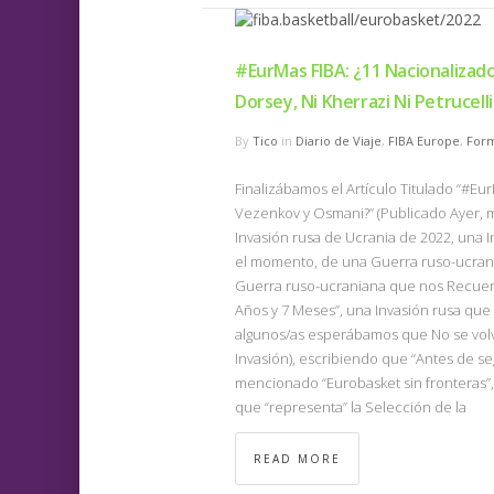
#EurMas FIBA: ¿11 Nacionalizados
Dorsey, Ni Kherrazi Ni Petrucelli
By
Tico
in
Diario de Viaje
,
FIBA Europe
,
For
Finalizábamos el Artículo Titulado “#Eu
Vezenkov y Osmani?” (Publicado Ayer, m
Invasión rusa de Ucrania de 2022, una I
el momento, de una Guerra ruso-ucrania
Guerra ruso-ucraniana que nos Recuer
Años y 7 Meses”, una Invasión rusa que 
algunos/as esperábamos que No se volvi
Invasión), escribiendo que “Antes de se
mencionado “Eurobasket sin fronteras”,
que “representa” la Selección de la
READ MORE