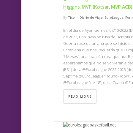
Higgins, MVP (Kotsar, MVP ACB)
By
Tico
in
Diario de Viaje
,
EuroLeague
,
Form
En el día de Ayer, viernes, 07/10/2022 
de 2022, una Invasión rusa de Ucrania q
Guerra ruso-ucraniana que se Inició el
ucraniana que nos Recuerda que Europ
7 Meses”, una Invasión rusa que nos Rec
esperábamos que No se volvieran a dar)
(RS1) de la @EuroLeague 2022-2023 (de
Séptima @EuroLeague “Round-Robin”, de
@EuroLeague “de 18”, de la Cuarta @Eu
READ MORE