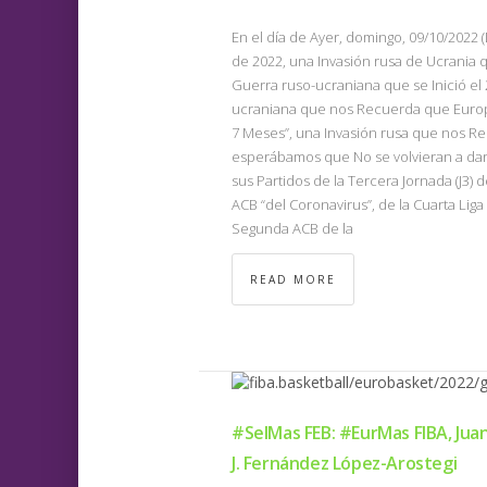
En el día de Ayer, domingo, 09/10/2022
de 2022, una Invasión rusa de Ucrania q
Guerra ruso-ucraniana que se Inició el
ucraniana que nos Recuerda que Europ
7 Meses”, una Invasión rusa que nos Rec
esperábamos que No se volvieran a dar),
sus Partidos de la Tercera Jornada (J3) d
ACB “del Coronavirus”, de la Cuarta Liga
Segunda ACB de la
READ MORE
#SelMas FEB: #EurMas FIBA, Jua
J. Fernández López-Arostegi