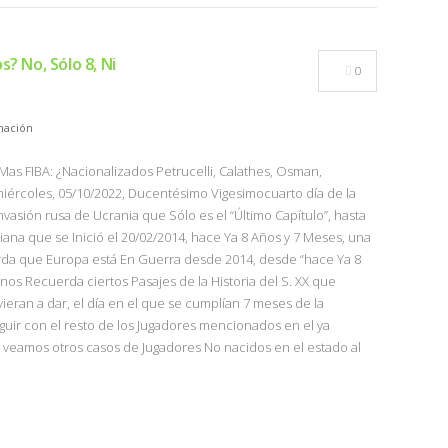
? No, Sólo 8, Ni
0
mación
rMas FIBA: ¿Nacionalizados Petrucelli, Calathes, Osman,
iércoles, 05/10/2022, Ducentésimo Vigesimocuarto día de la
nvasión rusa de Ucrania que Sólo es el “Último Capítulo”, hasta
na que se Inició el 20/02/2014, hace Ya 8 Años y 7 Meses, una
da que Europa está En Guerra desde 2014, desde “hace Ya 8
nos Recuerda ciertos Pasajes de la Historia del S. XX que
eran a dar, el día en el que se cumplían 7 meses de la
guir con el resto de los Jugadores mencionados en el ya
 veamos otros casos de Jugadores No nacidos en el estado al