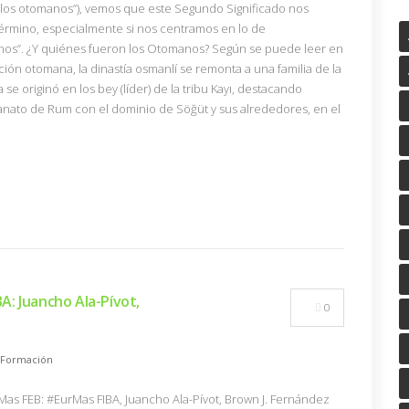
 a los otomanos”), vemos que este Segundo Significado nos
érmino, especialmente si nos centramos en lo de
anos”. ¿Y quiénes fueron los Otomanos? Según se puede leer en
ción otomana, la dinastía osmanlí se remonta a una familia de la
a se originó en los bey (líder) de la tribu Kayı, destacando
tanato de Rum con el dominio de Söğüt y sus alrededores, en el
: Juancho Ala-Pívot,
0
Formación
lMas FEB: #EurMas FIBA, Juancho Ala-Pívot, Brown J. Fernández