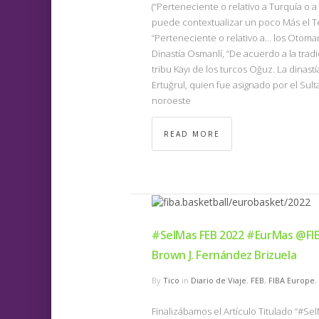
(“Perteneciente o relativo a Turquía o
puede contextualizar un poco Más el T
“Perteneciente o relativo a… los Otom
Dinastía Osmanlí, “De acuerdo a la tradi
tribu Kayı de los turcos Oğuz. La dinastí
Ertuğrul, quien fue asignado por el Sul
noroeste
READ MORE
#SelMas FEB 2022 #EurMas @FIBA
Brown J. Fernández Brizuela
By
Tico
in
Diario de Viaje
,
FEB
,
FIBA Europe
,
Finalizábamos el Artículo Titulado “#Se