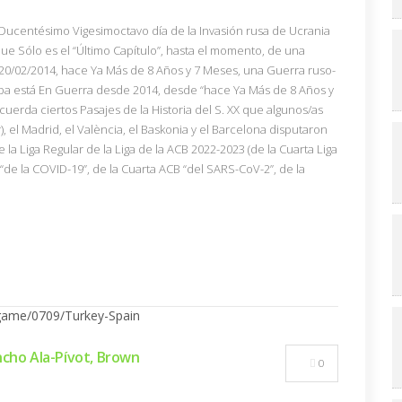
 (Ducentésimo Vigesimoctavo día de la Invasión rusa de Ucrania
ue Sólo es el “Último Capítulo”, hasta el momento, de una
 20/02/2014, hace Ya Más de 8 Años y 7 Meses, una Guerra ruso-
a está En Guerra desde 2014, desde “hace Ya Más de 8 Años y
uerda ciertos Pasajes de la Historia del S. XX que algunos/as
 el Madrid, el València, el Baskonia y el Barcelona disputaron
e la Liga Regular de la Liga de la ACB 2022-2023 (de la Cuarta Liga
 “de la COVID-19”, de la Cuarta ACB “del SARS-CoV-2”, de la
ncho Ala-Pívot, Brown
0