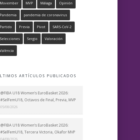
Movember
MVP
Málaga
Opinión
Pandemia
pandemia de coronavirus
Partido
Previa
Pívot
SARS-CoV-2
Selecciones
Sergio
Valoración
València
LTIMOS ARTÍCULOS PUBLICADOS
@FIBA U18 Women’s EuroBasket 2026:
#SelFemU18, Octavos de Final, Previa, MVP
05/08/2026
@FIBA U18 Women’s EuroBasket 2026:
#SelFemU18, Tercera Victoria, Okafor MVP
04/08/2026