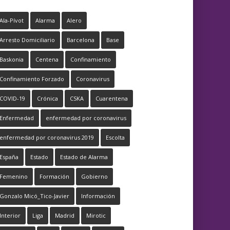
Ala-Pívot
Alarma
Alero
Arresto Domiciliario
Barcelona
Base
Baskonia
Centena
Confinamiento
Confinamiento Forzado
Coronavirus
COVID-19
Crónica
CSKA
Cuarentena
Enfermedad
enfermedad por coronavirus
enfermedad por coronavirus 2019
Escolta
España
Estado
Estado de Alarma
Femenino
Formación
Gobierno
Gonzalo Micó_Tico-Javier
Información
Interior
Liga
Madrid
Mirotic