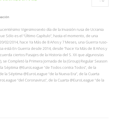
0
ación
(Ducentésimo Vigesimosexto día de la Invasión rusa de Ucrania
ue Sólo es el “Último Capítulo”, hasta el momento, de una
 20/02/2014, hace Ya Más de 8 Años y 7 Meses, una Guerra ruso-
a está En Guerra desde 2014, desde “hace Ya Más de 8 Años y
uerda ciertos Pasajes de la Historia del S. XX que algunos/as
, se Completó la Primera Jornada de la (Group) Regular Season
 la Séptima @EuroLeague “de Todos contra Todos”, de la
 la Séptima @EuroLeague “de la Nueva Era”, de la Cuarta
roLeague “del Coronavirus”, de la Cuarta @EuroLeague “de la