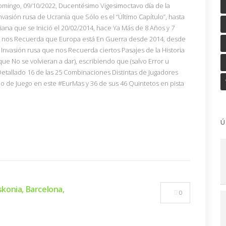
omingo, 09/10/2022, Ducentésimo Vigesimoctavo día de la
nvasión rusa de Ucrania que Sólo es el “Último Capítulo”, hasta
na que se Inició el 20/02/2014, hace Ya Más de 8 Años y 7
 nos Recuerda que Europa está En Guerra desde 2014, desde
Invasión rusa que nos Recuerda ciertos Pasajes de la Historia
e No se volvieran a dar), escribiendo que (salvo Error u
etallado 16 de las 25 Combinaciones Distintas de Jugadores
o de Juego en este #EurMas y 36 de sus 46 Quintetos en pista
Ú
skonia, Barcelona,
0