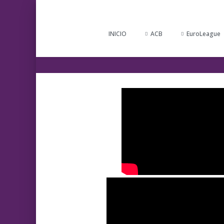
INICIO
ACB
EuroLeague