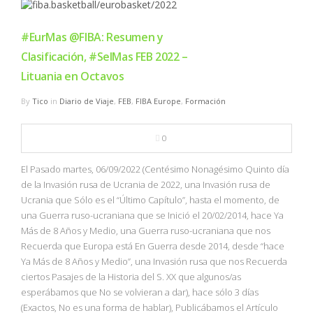
#EurMas @FIBA: Resumen y
Clasificación, #SelMas FEB 2022 –
Lituania en Octavos
By
Tico
in
Diario de Viaje
,
FEB
,
FIBA Europe
,
Formación
0
El Pasado martes, 06/09/2022 (Centésimo Nonagésimo Quinto día
de la Invasión rusa de Ucrania de 2022, una Invasión rusa de
Ucrania que Sólo es el “Último Capítulo”, hasta el momento, de
una Guerra ruso-ucraniana que se Inició el 20/02/2014, hace Ya
Más de 8 Años y Medio, una Guerra ruso-ucraniana que nos
Recuerda que Europa está En Guerra desde 2014, desde “hace
Ya Más de 8 Años y Medio”, una Invasión rusa que nos Recuerda
ciertos Pasajes de la Historia del S. XX que algunos/as
esperábamos que No se volvieran a dar), hace sólo 3 días
(Exactos, No es una forma de hablar), Publicábamos el Artículo