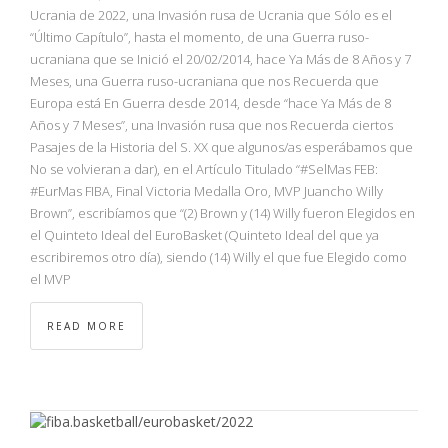
NBA
Ucrania de 2022, una Invasión rusa de Ucrania que Sólo es el
“Último Capítulo”, hasta el momento, de una Guerra ruso-
ucraniana que se Inició el 20/02/2014, hace Ya Más de 8 Años y 7
MULTIMEDIA
Meses, una Guerra ruso-ucraniana que nos Recuerda que
Europa está En Guerra desde 2014, desde “hace Ya Más de 8
RIO 2016
Años y 7 Meses”, una Invasión rusa que nos Recuerda ciertos
Pasajes de la Historia del S. XX que algunos/as esperábamos que
No se volvieran a dar), en el Artículo Titulado “#SelMas FEB:
#EurMas FIBA, Final Victoria Medalla Oro, MVP Juancho Willy
Brown”, escribíamos que “(2) Brown y (14) Willy fueron Elegidos en
el Quinteto Ideal del EuroBasket (Quinteto Ideal del que ya
escribiremos otro día), siendo (14) Willy el que fue Elegido como
el MVP
READ MORE