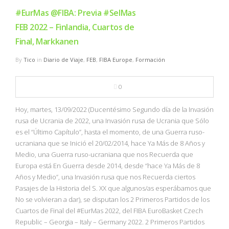
#EurMas @FIBA: Previa #SelMas
FEB 2022 – Finlandia, Cuartos de
Final, Markkanen
By
Tico
in
Diario de Viaje
,
FEB
,
FIBA Europe
,
Formación
0
Hoy, martes, 13/09/2022 (Ducentésimo Segundo día de la Invasión
rusa de Ucrania de 2022, una Invasión rusa de Ucrania que Sólo
es el “Último Capítulo”, hasta el momento, de una Guerra ruso-
ucraniana que se Inició el 20/02/2014, hace Ya Más de 8 Años y
Medio, una Guerra ruso-ucraniana que nos Recuerda que
Europa está En Guerra desde 2014, desde “hace Ya Más de 8
Años y Medio”, una Invasión rusa que nos Recuerda ciertos
Pasajes de la Historia del S. XX que algunos/as esperábamos que
No se volvieran a dar), se disputan los 2 Primeros Partidos de los
Cuartos de Final del #EurMas 2022, del FIBA EuroBasket Czech
Republic – Georgia – Italy – Germany 2022. 2 Primeros Partidos