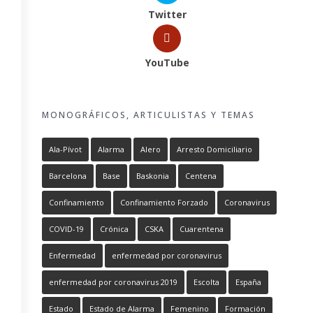
Twitter
YouTube
MONOGRÁFICOS, ARTICULISTAS Y TEMAS
Ala-Pívot
Alarma
Alero
Arresto Domiciliario
Barcelona
Base
Baskonia
Centena
Confinamiento
Confinamiento Forzado
Coronavirus
COVID-19
Crónica
CSKA
Cuarentena
Enfermedad
enfermedad por coronavirus
enfermedad por coronavirus 2019
Escolta
España
Estado
Estado de Alarma
Femenino
Formación