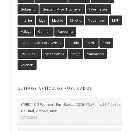
Gobierno
Gonzalo Micó_Tico-Javier
Información
Interior
Liga
Madrid
Mirotic
Movember
MVP
Málaga
Opinión
Pandemia
pandemia de coronavirus
Partido
Previa
Pívot
SARS-CoV-2
Selecciones
Sergio
Valoración
València
ÚLTIMOS ARTÍCULOS PUBLICADOS
@FIBA U18 Women’s EuroBasket 2026: #SelFemU18 Cuartos
de Final, Victoria, MVP
07/08/2026