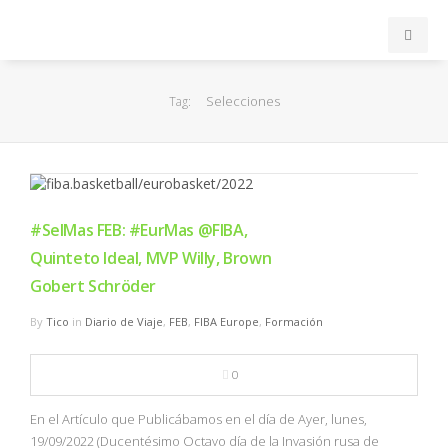
INICIO
Selecciones
Tag:
ACB
EuroLeague
#SelMas FEB: #EurMas @FIBA,
FEB
Quinteto Ideal, MVP Willy, Brown
Gobert Schröder
FIBA
By
Tico
in
Diario de Viaje
,
FEB
,
FIBA Europe
,
Formación
OTROS
0
FORMACIÓN
En el Artículo que Publicábamos en el día de Ayer, lunes,
19/09/2022 (Ducentésimo Octavo día de la Invasión rusa de