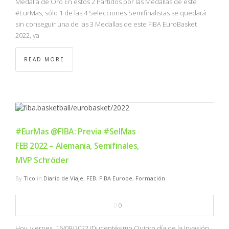
Medalla de Oro En estos 2 Partidos por las Medallas de este
#EurMas, sólo 1 de las 4 Selecciones Semifinalistas se quedará
sin conseguir una de las 3 Medallas de este FIBA EuroBasket
2022, ya
READ MORE
#EurMas @FIBA: Previa #SelMas
FEB 2022 – Alemania, Semifinales,
MVP Schröder
By
Tico
in
Diario de Viaje
,
FEB
,
FIBA Europe
,
Formación
0
Hoy, viernes, 16/09/2022 (Ducentésimo Quinto día de la Invasión