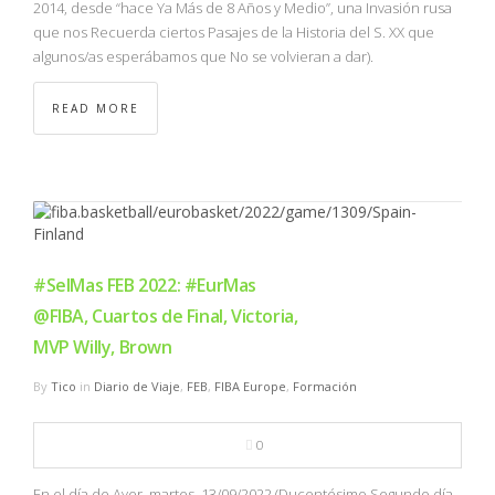
2014, desde “hace Ya Más de 8 Años y Medio”, una Invasión rusa
que nos Recuerda ciertos Pasajes de la Historia del S. XX que
algunos/as esperábamos que No se volvieran a dar).
READ MORE
#SelMas FEB 2022: #EurMas
@FIBA, Cuartos de Final, Victoria,
MVP Willy, Brown
By
Tico
in
Diario de Viaje
,
FEB
,
FIBA Europe
,
Formación
0
En el día de Ayer, martes, 13/09/2022 (Ducentésimo Segundo día