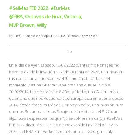
#SelMas FEB 2022: #EurMas
@FIBA, Octavos de Final, Victoria,
MVP Brown, Willy
By
Tico
in
Diario de Viaje
,
FEB
,
FIBA Europe
,
Formación
0
En el día de Ayer, sábado, 10/09/2022 (Centésimo Nonagésimo
Noveno día de la Invasión rusa de Ucrania de 2022, una Invasión
rusa de Ucrania que Sólo es el “Último Capítulo”, hasta el
momento, de una Guerra ruso-ucraniana que se Inició el
20/02/2014, hace Ya Más de 8 Años y Medio, una Guerra ruso-
ucraniana que nos Recuerda que Europa está En Guerra desde
2014, desde “hace Ya Más de 8 Años y Medio”, una Invasión rusa
que nos Recuerda ciertos Pasajes de la Historia del S. XX que
algunos/as esperábamos que No se volvieran a dar), la #SelMas
FEB 2022 disputó su Partido de Octavos de Final del #EurMas
2022, del FIBA EuroBasket Czech Republic – Georgia – Italy –