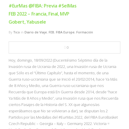
#EurMas @FIBA: Previa #SelMas
FEB 2022 – Francia, Final, MVP
Gobert, Yabusele
By
Tico
in
Diario de Viaje
,
FEB
,
FIBA Europe
,
Formación
0
Hoy, domingo, 18/09/2022 (Ducentésimo Séptimo día de la
Invasión rusa de Ucrania de 2022, una Invasión rusa de Ucrania
que Sólo es el “Último Capítulo”, hasta el momento, de una
Guerra ruso-ucraniana que se Inició el 20/02/2014, hace Ya Más
de 8 Años y Medio, una Guerra ruso-ucraniana que nos
Recuerda que Europa está En Guerra desde 2014, desde “hace
Ya Más de 8 Años y Medio”, una Invasión rusa que nos Recuerda
ciertos Pasajes de la Historia del S. XX que algunos/as
esperábamos que No se volvieran a dar), se disputan los 2
Partidos por las Medallas del #EurMas 2022, del FIBA EuroBasket
Czech Republic – Georgia – Italy – Germany 2022. Victoria =