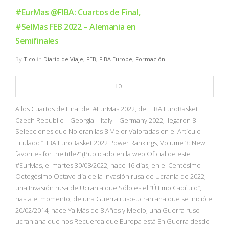
#EurMas @FIBA: Cuartos de Final,
#SelMas FEB 2022 – Alemania en
Semifinales
By
Tico
in
Diario de Viaje
,
FEB
,
FIBA Europe
,
Formación
0
A los Cuartos de Final del #EurMas 2022, del FIBA EuroBasket
Czech Republic – Georgia – Italy – Germany 2022, llegaron 8
Selecciones que No eran las 8 Mejor Valoradas en el Artículo
Titulado “FIBA EuroBasket 2022 Power Rankings, Volume 3: New
favorites for the title?” (Publicado en la web Oficial de este
#EurMas, el martes 30/08/2022, hace 16 días, en el Centésimo
Octogésimo Octavo día de la Invasión rusa de Ucrania de 2022,
una Invasión rusa de Ucrania que Sólo es el “Último Capítulo”,
hasta el momento, de una Guerra ruso-ucraniana que se Inició el
20/02/2014, hace Ya Más de 8 Años y Medio, una Guerra ruso-
ucraniana que nos Recuerda que Europa está En Guerra desde