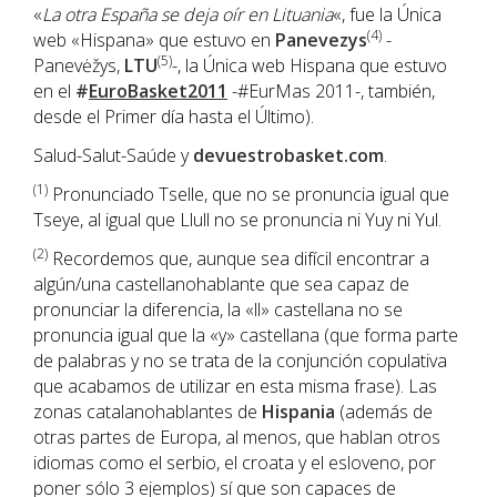
«
La otra España se deja oír en Lituania
«, fue la Única
(4)
web «Hispana» que estuvo en
Panevezys
-
(5)
Panevėžys,
LTU
-, la Única web Hispana que estuvo
en el
#
EuroBasket2011
-#EurMas 2011-, también,
desde el Primer día hasta el Último).
Salud-Salut-Saúde y
devuestrobasket.com
.
(1)
Pronunciado Tselle, que no se pronuncia igual que
Tseye, al igual que Llull no se pronuncia ni Yuy ni Yul.
(2)
Recordemos que, aunque sea difícil encontrar a
algún/una castellanohablante que sea capaz de
pronunciar la diferencia, la «ll» castellana no se
pronuncia igual que la «y» castellana (que forma parte
de palabras y no se trata de la conjunción copulativa
que acabamos de utilizar en esta misma frase). Las
zonas catalanohablantes de
Hispania
(además de
otras partes de Europa, al menos, que hablan otros
idiomas como el serbio, el croata y el esloveno, por
poner sólo 3 ejemplos) sí que son capaces de