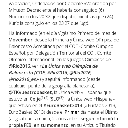
Valoración, Ordenados por Cociente «Valoración por
Minuto» Decreciente al haberla conseguido (6)
Nocioni en los 20:32 que disputó, mientras que (24)
Kuric la consiguió en los 23:27 que jugó.
Ha Informado (en el día Vigésimo Primero del mes de
Movember
, desde la Primera y Única web Olímpica de
Baloncesto Acreditada por el COE -Comité Olímpico
Español, por Delegación Territorial del COI, Comité
Olímpico Internacional- en los Juegos Olímpicos de
@
Rio2016
, ver «
La Única web Olímpica de
Baloncesto (COE, #Rio2016, @Rio2016,
@rio2016_es)
«) y seguirá Informando (desde
cualquier punto de la geografía planetaria),
@TKvuestrobasket
, la Única web «Hispana» que
(1)(2)
(3)
estuvo en
Celje
(
SLO
), la Única web «Hispana»
que estuvo en el
#EuroBasket2013
(#EurMas 2013,
EuroBasket 2013) desde el
Primer
día hasta el Último
(al igual que también, 2 años antes,
según Informó la
propia FEB, en su momento
, en su Artículo Titulado