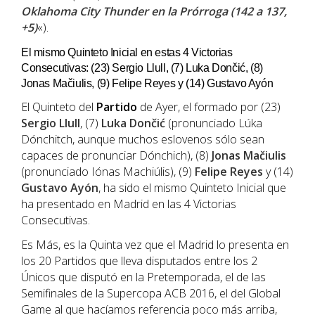
Oklahoma City Thunder en la Prórroga (142 a 137,
+5)
«).
El mismo Quinteto Inicial en estas 4 Victorias
Consecutivas: (23) Sergio Llull, (7) Luka Dončić, (8)
Jonas Mačiulis, (9) Felipe Reyes y (14) Gustavo Ayón
El Quinteto del
Partido
de Ayer, el formado por (23)
Sergio Llull
, (7)
Luka Dončić
(pronunciado Lúka
Dónchitch, aunque muchos eslovenos sólo sean
capaces de pronunciar Dónchich), (8)
Jonas Mačiulis
(pronunciado Iónas Machiúlis), (9)
Felipe Reyes
y (14)
Gustavo Ayón
, ha sido el mismo Quinteto Inicial que
ha presentado en Madrid en las 4 Victorias
Consecutivas.
Es Más, es la Quinta vez que el Madrid lo presenta en
los 20 Partidos que lleva disputados entre los 2
Únicos que disputó en la Pretemporada, el de las
Semifinales de la Supercopa ACB 2016, el del Global
Game al que hacíamos referencia poco más arriba,