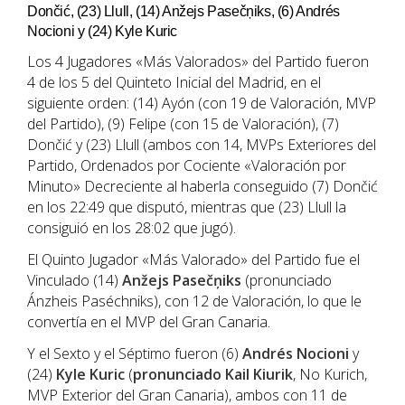
Dončić, (23) Llull, (14) Anžejs Pasečņiks, (6) Andrés
Nocioni y (24) Kyle Kuric
Los 4 Jugadores «Más Valorados» del Partido fueron
4 de los 5 del Quinteto Inicial del Madrid, en el
siguiente orden: (14) Ayón (con 19 de Valoración, MVP
del Partido), (9) Felipe (con 15 de Valoración), (7)
Dončić y (23) Llull (ambos con 14, MVPs Exteriores del
Partido, Ordenados por Cociente «Valoración por
Minuto» Decreciente al haberla conseguido (7) Dončić
en los 22:49 que disputó, mientras que (23) Llull la
consiguió en los 28:02 que jugó).
El Quinto Jugador «Más Valorado» del Partido fue el
Vinculado (14)
Anžejs Pasečņiks
(pronunciado
Ánzheis Paséchniks), con 12 de Valoración, lo que le
convertía en el MVP del Gran Canaria.
Y el Sexto y el Séptimo fueron (6)
Andrés Nocioni
y
(24)
Kyle Kuric
(
pronunciado Kail Kiurik
, No Kurich,
MVP Exterior del Gran Canaria), ambos con 11 de