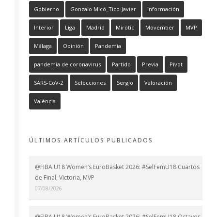
Gobierno
Gonzalo Micó_Tico-Javier
Información
Interior
Liga
Madrid
Mirotic
Movember
MVP
Málaga
Opinión
Pandemia
pandemia de coronavirus
Partido
Previa
Pívot
SARS-CoV-2
Selecciones
Sergio
Valoración
València
ÚLTIMOS ARTÍCULOS PUBLICADOS
@FIBA U18 Women’s EuroBasket 2026: #SelFemU18 Cuartos
de Final, Victoria, MVP
07/08/2026
@FIBA U18 Women’s EuroBasket 2026: #SelFemU18 Octavos