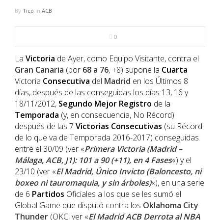
NBA
By
Tico
in
ACB
MULTIMEDIA
0
RIO 2016
La
Victoria
de Ayer, como Equipo Visitante, contra el
Gran Canaria
(por
68 a 76
, +8) supone la
Cuarta
Victoria
Consecutiva
del
Madrid
en los Últimos 8
días, después de las conseguidas los días 13, 16 y
18/11/2012,
Segundo
Mejor
Registro
de la
Temporada
(y, en consecuencia, No Récord)
después de las 7
Victorias
Consecutivas
(su Récord
de lo que va de Temporada 2016-2017) conseguidas
entre el 30/09 (ver «
Primera Victoria (Madrid –
Málaga, ACB, J1): 101 a 90 (+11), en 4 Fases
«) y el
23/10 (ver «
El Madrid, Único Invicto (Baloncesto, ni
boxeo ni tauromaquia, y sin árboles)
«), en una serie
de 6
Partidos
Oficiales a los que se les sumó el
Global Game que disputó contra los
Oklahoma City
Thunder
(OKC, ver «
El Madrid ACB Derrota al NBA