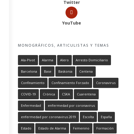
Twitter
YouTube
MONOGRÁFICOS, ARTICULISTAS Y TEMAS
Ala-Pívot
Alarma
Alero
Arresto Domiciliario
Barcelona
Base
Baskonia
Centena
Confinamiento
Confinamiento Forzado
Coronavirus
COVID-19
Crónica
CSKA
Cuarentena
Enfermedad
enfermedad por coronavirus
enfermedad por coronavirus 2019
Escolta
España
Estado
Estado de Alarma
Femenino
Formación