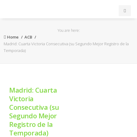
INICIO
You are here:
Home
ACB
ACB
Madrid: Cuarta Victoria Consecutiva (su Segundo Mejor Registro de la
Temporada)
EuroLeague
FEB
Madrid: Cuarta
FIBA
Victoria
Consecutiva (su
OTROS
Segundo Mejor
Registro de la
FORMACIÓN
Temporada)