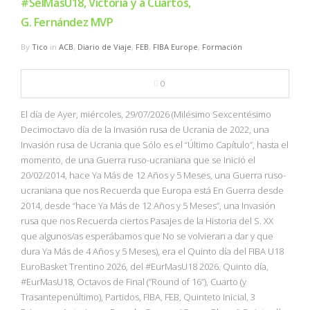
#SelMasU18, Victoria y a Cuartos,
G. Fernández MVP
By
Tico
in
ACB
,
Diario de Viaje
,
FEB
,
FIBA Europe
,
Formación
0
El día de Ayer, miércoles, 29/07/2026 (Milésimo Sexcentésimo
Decimoctavo día de la Invasión rusa de Ucrania de 2022, una
Invasión rusa de Ucrania que Sólo es el “Último Capítulo”, hasta el
momento, de una Guerra ruso-ucraniana que se Inició el
20/02/2014, hace Ya Más de 12 Años y 5 Meses, una Guerra ruso-
ucraniana que nos Recuerda que Europa está En Guerra desde
2014, desde “hace Ya Más de 12 Años y 5 Meses”, una Invasión
rusa que nos Recuerda ciertos Pasajes de la Historia del S. XX
que algunos/as esperábamos que No se volvieran a dar y que
dura Ya Más de 4 Años y 5 Meses), era el Quinto día del FIBA U18
EuroBasket Trentino 2026, del #EurMasU18 2026. Quinto día,
#EurMasU18, Octavos de Final (“Round of 16”), Cuarto (y
Trasantepenúltimo), Partidos, FIBA, FEB, Quinteto Inicial, 3