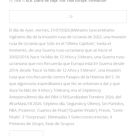
By
Tico
in
ACB
,
Diario de Viaje
,
FEB
,
FIBA Europe
,
Formación
0
El día de Ayer, viernes, 31/07/2026 (Milésimo Sexcentésimo
Vigésimo día de la Invasión rusa de Ucrania de 2022, una Invasión
rusa de Ucrania que Sólo es el “Último Capítulo”, hasta el
momento, de una Guerra ruso-ucraniana que se Inició el
20/02/2014, hace Ya Más de 12 Años y 5 Meses, una Guerra ruso-
ucraniana que nos Recuerda que Europa está En Guerra desde
2014, desde “hace Ya Más de 12 Años y 5 Meses”, una Invasión
rusa que nos Recuerda ciertos Pasajes de la Historia del S. XX
que algunos/as esperábamos que No se volvieran a dar y que
dura Ya Más de 4 Años y 5 Meses), era el Séptimo (y
Antepenúltimo) día del FIBA U18 EuroBasket Trentino 2026, del
#EurMasU18 2026. Séptimo día, Segundo (y Último), Sin Partidos,
FIBA, Posterior, Cuartos de Final (“Quarter-Finals”), Previo, “Semi-
Finals”, 3 “Sorpresas”, Eliminadas 3 Selecciones Invictas, 4
Primeras de Grupo, Fase de Grupos