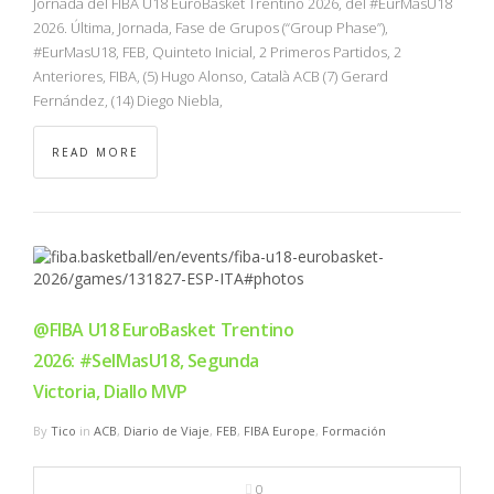
Jornada del FIBA U18 EuroBasket Trentino 2026, del #EurMasU18
2026. Última, Jornada, Fase de Grupos (“Group Phase”),
#EurMasU18, FEB, Quinteto Inicial, 2 Primeros Partidos, 2
Anteriores, FIBA, (5) Hugo Alonso, Català ACB (7) Gerard
Fernández, (14) Diego Niebla,
READ MORE
@FIBA U18 EuroBasket Trentino
2026: #SelMasU18, Segunda
Victoria, Diallo MVP
By
Tico
in
ACB
,
Diario de Viaje
,
FEB
,
FIBA Europe
,
Formación
0