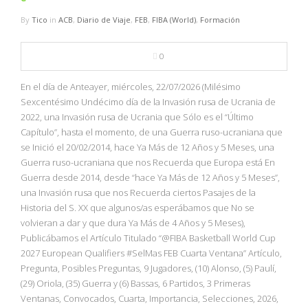
By
Tico
in
ACB
,
Diario de Viaje
,
FEB
,
FIBA (World)
,
Formación
0
En el día de Anteayer, miércoles, 22/07/2026 (Milésimo
Sexcentésimo Undécimo día de la Invasión rusa de Ucrania de
2022, una Invasión rusa de Ucrania que Sólo es el “Último
Capítulo”, hasta el momento, de una Guerra ruso-ucraniana que
se Inició el 20/02/2014, hace Ya Más de 12 Años y 5 Meses, una
Guerra ruso-ucraniana que nos Recuerda que Europa está En
Guerra desde 2014, desde “hace Ya Más de 12 Años y 5 Meses”,
una Invasión rusa que nos Recuerda ciertos Pasajes de la
Historia del S. XX que algunos/as esperábamos que No se
volvieran a dar y que dura Ya Más de 4 Años y 5 Meses),
Publicábamos el Artículo Titulado “@FIBA Basketball World Cup
2027 European Qualifiers #SelMas FEB Cuarta Ventana” Artículo,
Pregunta, Posibles Preguntas, 9 Jugadores, (10) Alonso, (5) Paulí,
(29) Oriola, (35) Guerra y (6) Bassas, 6 Partidos, 3 Primeras
Ventanas, Convocados, Cuarta, Importancia, Selecciones, 2026,