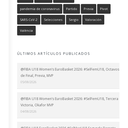
pandemia de coronavirus
Partido
Previa
Pívot
SARS-CoV-2
Selecciones
Sergio
Valoración
València
ÚLTIMOS ARTÍCULOS PUBLICADOS
@FIBA U18 Women’s EuroBasket 2026: #SelFemU18, Octavos
de Final, Previa, MVP
05/08/2026
@FIBA U18 Women’s EuroBasket 2026: #SelFemU18, Tercera
Victoria, Okafor MVP
04/08/2026