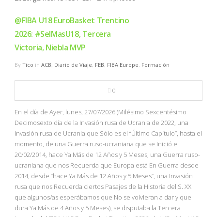
@FIBA U18 EuroBasket Trentino
2026: #SelMasU18, Tercera
Victoria, Niebla MVP
By
Tico
in
ACB
,
Diario de Viaje
,
FEB
,
FIBA Europe
,
Formación
0
En el día de Ayer, lunes, 27/07/2026 (Milésimo Sexcentésimo
Decimosexto día de la Invasión rusa de Ucrania de 2022, una
Invasión rusa de Ucrania que Sólo es el “Último Capítulo”, hasta el
momento, de una Guerra ruso-ucraniana que se Inició el
20/02/2014, hace Ya Más de 12 Años y 5 Meses, una Guerra ruso-
ucraniana que nos Recuerda que Europa está En Guerra desde
2014, desde “hace Ya Más de 12 Años y 5 Meses”, una Invasión
rusa que nos Recuerda ciertos Pasajes de la Historia del S. XX
que algunos/as esperábamos que No se volvieran a dar y que
dura Ya Más de 4 Años y 5 Meses), se disputaba la Tercera