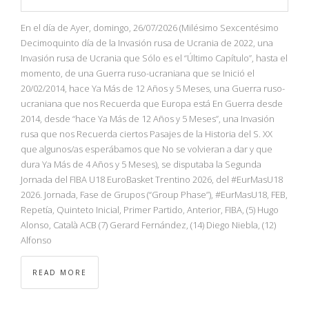
En el día de Ayer, domingo, 26/07/2026 (Milésimo Sexcentésimo
Decimoquinto día de la Invasión rusa de Ucrania de 2022, una
Invasión rusa de Ucrania que Sólo es el “Último Capítulo”, hasta el
momento, de una Guerra ruso-ucraniana que se Inició el
20/02/2014, hace Ya Más de 12 Años y 5 Meses, una Guerra ruso-
ucraniana que nos Recuerda que Europa está En Guerra desde
2014, desde “hace Ya Más de 12 Años y 5 Meses”, una Invasión
rusa que nos Recuerda ciertos Pasajes de la Historia del S. XX
que algunos/as esperábamos que No se volvieran a dar y que
dura Ya Más de 4 Años y 5 Meses), se disputaba la Segunda
Jornada del FIBA U18 EuroBasket Trentino 2026, del #EurMasU18
2026. Jornada, Fase de Grupos (“Group Phase”), #EurMasU18, FEB,
Repetía, Quinteto Inicial, Primer Partido, Anterior, FIBA, (5) Hugo
Alonso, Català ACB (7) Gerard Fernández, (14) Diego Niebla, (12)
Alfonso
READ MORE