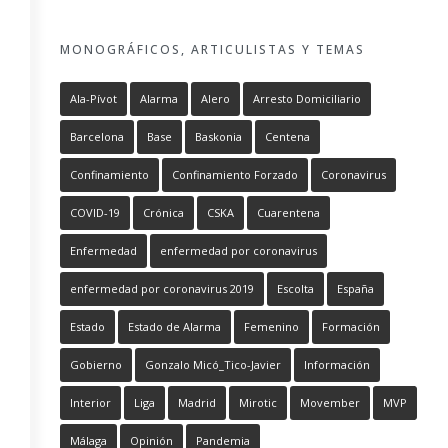
MONOGRÁFICOS, ARTICULISTAS Y TEMAS
Ala-Pívot
Alarma
Alero
Arresto Domiciliario
Barcelona
Base
Baskonia
Centena
Confinamiento
Confinamiento Forzado
Coronavirus
COVID-19
Crónica
CSKA
Cuarentena
Enfermedad
enfermedad por coronavirus
enfermedad por coronavirus 2019
Escolta
España
Estado
Estado de Alarma
Femenino
Formación
Gobierno
Gonzalo Micó_Tico-Javier
Información
Interior
Liga
Madrid
Mirotic
Movember
MVP
Málaga
Opinión
Pandemia