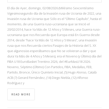
NBA
El día de Ayer, domingo, 02/08/2026 (Milésimo Sexcentésimo
Vigesimosegundo día de la Invasión rusa de Ucrania de 2022, una
MULTIMEDIA
Invasión rusa de Ucrania que Sólo es el “Último Capítulo”, hasta el
momento, de una Guerra ruso-ucraniana que se Inició el
RIO 2016
20/02/2014, hace Ya Más de 12 Años y 5 Meses, una Guerra ruso-
ucraniana que nos Recuerda que Europa está En Guerra desde
2014, desde “hace Ya Más de 12 Años y 5 Meses”, una Invasión
rusa que nos Recuerda ciertos Pasajes de la Historia del S. XX
que algunos/as esperábamos que No se volvieran a dar y que
dura Ya Más de 4 Años y 5 Meses), era el Noveno (y Último) día del
FIBA U18 EuroBasket Trentino 2026, del #EurMasU18 2026.
Noveno, Séptimo (Último) Con Partidos, FIBA, Medallas, FEB,
Partido, Bronce, Único Quinteto Inicial, (5) Hugo Alonso, Català
ACB (7) Gerard Fernández, (14) Diego Niebla, (12) Alfonso
Rodríguez y
READ MORE