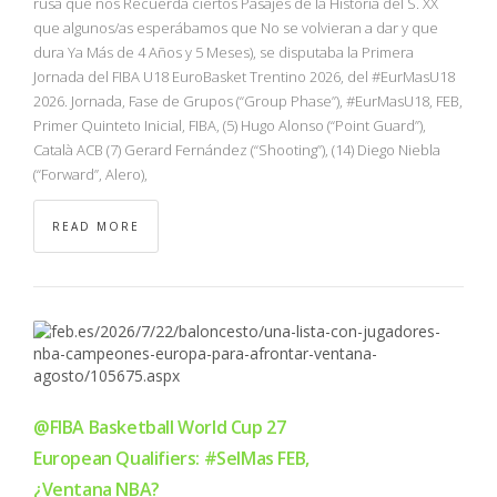
rusa que nos Recuerda ciertos Pasajes de la Historia del S. XX
que algunos/as esperábamos que No se volvieran a dar y que
dura Ya Más de 4 Años y 5 Meses), se disputaba la Primera
Jornada del FIBA U18 EuroBasket Trentino 2026, del #EurMasU18
2026. Jornada, Fase de Grupos (“Group Phase”), #EurMasU18, FEB,
Primer Quinteto Inicial, FIBA, (5) Hugo Alonso (“Point Guard”),
Català ACB (7) Gerard Fernández (“Shooting”), (14) Diego Niebla
(“Forward”, Alero),
READ MORE
@FIBA Basketball World Cup 27
European Qualifiers: #SelMas FEB,
¿Ventana NBA?