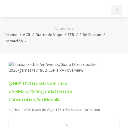
INICIO
You are here:
Home
ACB
Diario de Viaje
FEB
FIBA Europe
ACB
Formación
EuroLeague
FEB
@FIBA U18 EuroBasket 2026
FIBA
#SelMasU18 Segunda Derrota
Consecutiva, Sin Medalla
OTROS
By
Tico
in
ACB
,
Diario de Viaje
,
FEB
,
FIBA Europe
,
Formación
FORMACIÓN
0