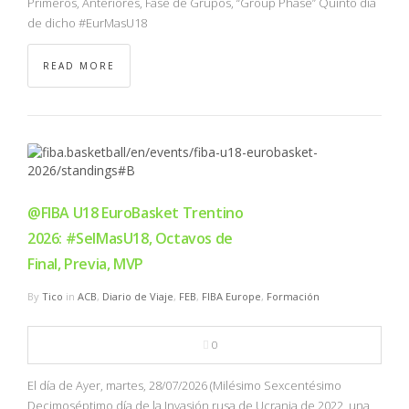
Primeros, Anteriores, Fase de Grupos, “Group Phase” Quinto día
de dicho #EurMasU18
READ MORE
@FIBA U18 EuroBasket Trentino
2026: #SelMasU18, Octavos de
Final, Previa, MVP
By
Tico
in
ACB
,
Diario de Viaje
,
FEB
,
FIBA Europe
,
Formación
0
El día de Ayer, martes, 28/07/2026 (Milésimo Sexcentésimo
Decimoséptimo día de la Invasión rusa de Ucrania de 2022, una