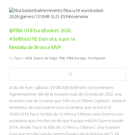
@FIBA U18 EuroBasket 2026:
#SelMasU18, Derrota, a por la
Medalla de Bronce MVP
By
Tico
in
ACB
,
Diario de Viaje
,
FEB
,
FIBA Europe
,
Formación
0
El día de Ayer, sábado, 01/08/2026 (Milésimo Sexcentésimo
Vigesimoprimer día de la Invasión rusa de Ucrania de 2022, una
Invasión rusa de Ucrania que Sólo es el “Último Capítulo”, hasta el
momento, de una Guerra ruso-ucraniana que se Inició el
20/02/2014, hace Ya Más de 12 Años y 5 Meses, una Guerra ruso-
ucraniana que nos Recuerda que Europa está En Guerra desde
2014, desde “hace Ya Más de 12 Años y 5 Meses”, una Invasión
rusa que nos Recuerda ciertos Pasajes de la Historia del S. XX