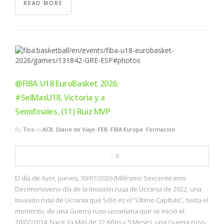
READ MORE
@FIBA U18 EuroBasket 2026:
#SelMasU18, Victoria y a
Semifinales, (11) Ruiz MVP
By
Tico
in
ACB
,
Diario de Viaje
,
FEB
,
FIBA Europe
,
Formación
0
El día de Ayer, jueves, 30/07/2026 (Milésimo Sexcentésimo
Decimonoveno día de la Invasión rusa de Ucrania de 2022, una
Invasión rusa de Ucrania que Sólo es el “Último Capítulo”, hasta el
momento, de una Guerra ruso-ucraniana que se Inició el
20/02/2014, hace Ya Más de 12 Años y 5 Meses, una Guerra ruso-