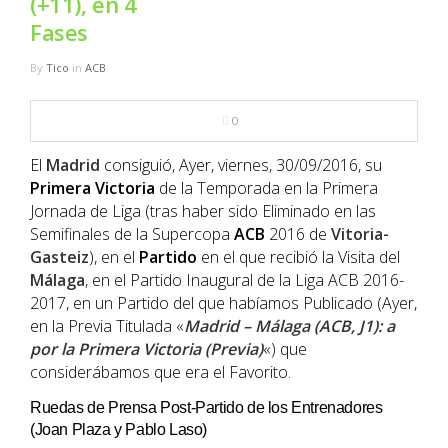
(+11), en 4
NBA
Fases
MULTIMEDIA
By
Tico
in
ACB
RIO 2016
0
El
Madrid
consiguió, Ayer, viernes, 30/09/2016, su
Primera
Victoria
de la Temporada en la Primera
Jornada de Liga (tras haber sido Eliminado en las
Semifinales de la Supercopa
ACB
2016 de
Vitoria-
Gasteiz
), en el
Partido
en el que recibió la Visita del
Málaga
, en el Partido Inaugural de la Liga ACB 2016-
2017, en un Partido del que habíamos Publicado (Ayer,
en la Previa Titulada «
Madrid – Málaga (ACB, J1): a
por la Primera Victoria (Previa)
«) que
considerábamos que era el Favorito.
Ruedas de Prensa Post-Partido de los Entrenadores
(Joan Plaza y Pablo Laso)