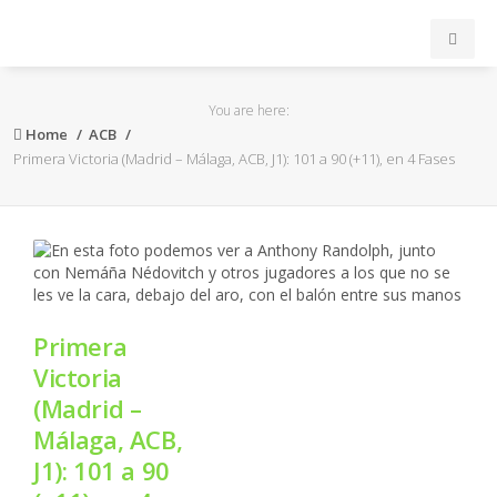
INICIO
You are here:
Home
ACB
ACB
Primera Victoria (Madrid – Málaga, ACB, J1): 101 a 90 (+11), en 4 Fases
EuroLeague
FEB
FIBA
Primera
Victoria
OTROS
(Madrid –
Málaga, ACB,
FORMACIÓN
J1): 101 a 90