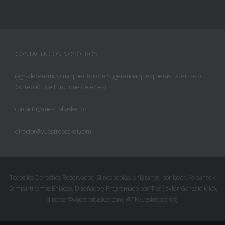
CONTACTA CON NOSOTROS
(Agradeceremos cualquier tipo de Sugerencia que quieras hacernos o
Corrección de Error que detectes):
contacto@vuestrobasket.com
director@vuestrobasket.com
Facebook
Twitter
Todos los Derechos Reservados. Si nos copias, enlázanos, por favor. Avísanos y
Compartiremos Enlaces. Diseñado y Programado por Tico (Javier Gonzalo Micó,
Pinterest
director@vuestrobasket.com, @TKvuestrobasket).
Google+