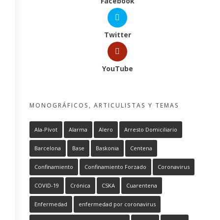
Facebook
Twitter
YouTube
MONOGRÁFICOS, ARTICULISTAS Y TEMAS
Ala-Pívot
Alarma
Alero
Arresto Domiciliario
Barcelona
Base
Baskonia
Centena
Confinamiento
Confinamiento Forzado
Coronavirus
COVID-19
Crónica
CSKA
Cuarentena
Enfermedad
enfermedad por coronavirus