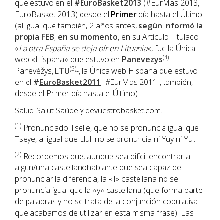
que estuvo en el
#EuroBasket2013
(#EurMas 2013,
EuroBasket 2013) desde el
Primer
día hasta el Último
(al igual que también, 2 años antes,
según Informó la
propia FEB, en su momento
, en su Artículo Titulado
«
La otra España se deja oír en Lituania
«, fue la Única
(4)
web «Hispana» que estuvo en
Panevezys
-
(5)
Panevėžys,
LTU
-, la Única web Hispana que estuvo
en el
#
EuroBasket2011
-#EurMas 2011-, también,
desde el Primer día hasta el Último).
Salud-Salut-Saúde y devuestrobasket.com.
(1)
Pronunciado Tselle, que no se pronuncia igual que
Tseye, al igual que Llull no se pronuncia ni Yuy ni Yul.
(2)
Recordemos que, aunque sea difícil encontrar a
algún/una castellanohablante que sea capaz de
pronunciar la diferencia, la «ll» castellana no se
pronuncia igual que la «y» castellana (que forma parte
de palabras y no se trata de la conjunción copulativa
que acabamos de utilizar en esta misma frase). Las