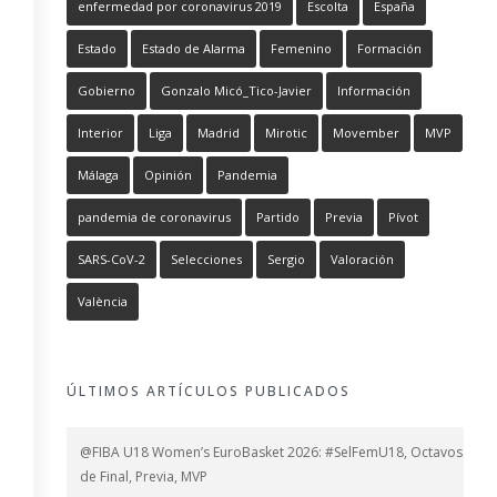
enfermedad por coronavirus 2019
Escolta
España
Estado
Estado de Alarma
Femenino
Formación
Gobierno
Gonzalo Micó_Tico-Javier
Información
Interior
Liga
Madrid
Mirotic
Movember
MVP
Málaga
Opinión
Pandemia
pandemia de coronavirus
Partido
Previa
Pívot
SARS-CoV-2
Selecciones
Sergio
Valoración
València
ÚLTIMOS ARTÍCULOS PUBLICADOS
@FIBA U18 Women’s EuroBasket 2026: #SelFemU18, Octavos
de Final, Previa, MVP