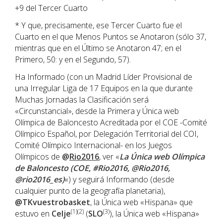
+9 del Tercer Cuarto
* Y que, precisamente, ese Tercer Cuarto fue el
Cuarto en el que Menos Puntos se Anotaron (sólo 37,
mientras que en el Último se Anotaron 47; en el
Primero, 50: y en el Segundo, 57).
Ha Informado (con un Madrid Líder Provisional de
una Irregular Liga de 17 Equipos en la que durante
Muchas Jornadas la Clasificación será
«Circunstancial», desde la Primera y Única web
Olímpica de Baloncesto Acreditada por el COE -Comité
Olímpico Español, por Delegación Territorial del COI,
Comité Olímpico Internacional- en los Juegos
Olímpicos de
@
Rio2016
, ver «
La Única web Olímpica
de Baloncesto (COE, #Rio2016, @Rio2016,
@rio2016_es)
«) y seguirá Informando (desde
cualquier punto de la geografía planetaria),
@TKvuestrobasket
, la Única web «Hispana» que
(1)(2)
(3)
estuvo en
Celje
(
SLO
), la Única web «Hispana»