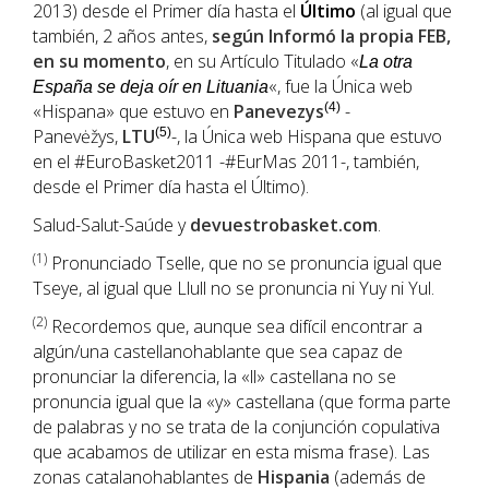
2013) desde el Primer día hasta el
Último
(al igual que
también, 2 años antes,
según Informó la propia FEB,
en su momento
, en su Artículo Titulado «
La otra
«, fue la Única web
España se deja oír en Lituania
«Hispana» que estuvo en
Panevezys
(4)
-
Panevėžys,
LTU
(5)
-, la Única web Hispana que estuvo
en el #EuroBasket2011 -#EurMas 2011-, también,
desde el Primer día hasta el Último).
Salud-Salut-Saúde y
devuestrobasket.com
.
(1
)
Pronunciado Tselle, que no se pronuncia igual que
Tseye, al igual que Llull no se pronuncia ni Yuy ni Yul.
(2)
Recordemos que, aunque sea difícil encontrar a
algún/una castellanohablante que sea capaz de
pronunciar la diferencia, la «ll» castellana no se
pronuncia igual que la «y» castellana (que forma parte
de palabras y no se trata de la conjunción copulativa
que acabamos de utilizar en esta misma frase). Las
zonas catalanohablantes de
Hispania
(además de