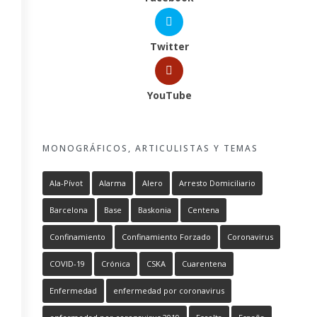
Twitter
YouTube
MONOGRÁFICOS, ARTICULISTAS Y TEMAS
Ala-Pívot
Alarma
Alero
Arresto Domiciliario
Barcelona
Base
Baskonia
Centena
Confinamiento
Confinamiento Forzado
Coronavirus
COVID-19
Crónica
CSKA
Cuarentena
Enfermedad
enfermedad por coronavirus