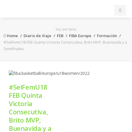
INICIO
You are here:
Home
Diario de Viaje
FEB
FIBA Europe
Formación
ACB
#SelFemU18 FEB Quinta Victoria Consecutiva, Brito MVP, Buenavida y a
Semifinales
EuroLeague
FEB
#SelFemU18
FIBA
FEB Quinta
Victoria
OTROS
Consecutiva,
Brito MVP,
FORMACIÓN
Buenavida y a