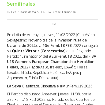
NBA
Semifinales
By
Tico
in
Diario de Viaje
,
FEB
,
FIBA Europe
,
Formación
MULTIMEDIA
0
RIO 2016
En el día de Anteayer, jueves, 11/08/2022 (Centésimo
Sexagésimo Noveno día de la
Invasión rusa de
Ucrania de 2022
), la
#SelFemU18
FEB
2022 consiguió
su
Quinta
Victoria
(
Consecutiva
) en su Segundo
Partido “Eliminatorio” del
#EurFemU18
2022, del
FIBA
U18 Women’s European Championship Heraklion –
Hellas, 2022
(
Ηράκλειο
, Irákleio,
Ἑλλάς
, Hellás,
Ελλάδα, Elláda, República Helénica, Ελληνική
Δημοκρατία, Ellinikí Dimokratía).
La Sexta Clasificada Disputará el #MunFemU19 2023
El Partido disputado Anteayer, jueves, 11/08, por la
#SelFemU18 FEB 2022, su Partido de los Cuartos de
Final, lo disputó en el Sexto de los 7 días con Partidos