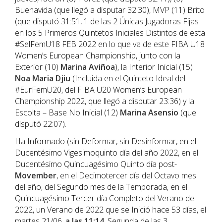
Buenavida (que llegó a disputar 32:30), MVP (11) Brito
(que disputó 31:51, 1 de las 2 Únicas Jugadoras Fijas
en los 5 Primeros Quintetos Iniciales Distintos de esta
#SelFemU18 FEB 2022 en lo que va de este FIBA U18
Women’s European Championship, junto con la
Exterior (10)
Marina Aviñoa
), la Interior Inicial (15)
Noa Maria Djiu
(Incluida en el Quinteto Ideal del
#EurFemU20, del FIBA U20 Women’s European
Championship 2022, que llegó a disputar 23:36) y la
Escolta – Base No Inicial (12)
Marina Asensio
(que
disputó 22:07).
Ha Informado (sin Deformar, sin Desinformar, en el
Ducentésimo Vigesimoquinto día del año 2022, en el
Ducentésimo Quincuagésimo Quinto día post-
Movember
, en el Decimotercer día del Octavo mes
del año, del Segundo mes de la Temporada, en el
Quincuagésimo Tercer día Completo del Verano de
2022, un Verano de 2022 que se Inició hace 53 días, el
martes 21/06,
a las 11:14
, Segunda de las 3