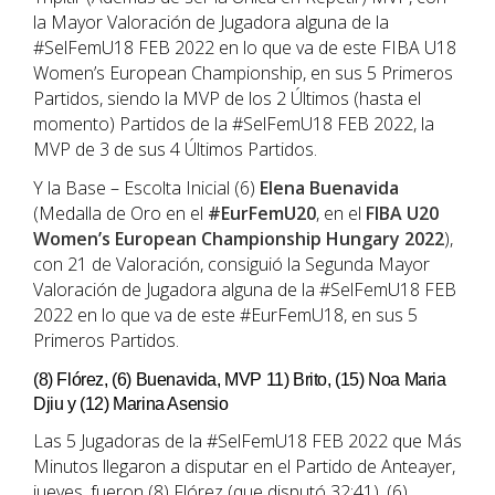
la Mayor Valoración de Jugadora alguna de la
#SelFemU18 FEB 2022 en lo que va de este FIBA U18
Women’s European Championship, en sus 5 Primeros
Partidos, siendo la MVP de los 2 Últimos (hasta el
momento) Partidos de la #SelFemU18 FEB 2022, la
MVP de 3 de sus 4 Últimos Partidos.
Y la Base – Escolta Inicial (6)
Elena
Buenavida
(Medalla de Oro en el
#EurFemU20
, en el
FIBA U20
Women’s European Championship Hungary 2022
),
con 21 de Valoración, consiguió la Segunda Mayor
Valoración de Jugadora alguna de la #SelFemU18 FEB
2022 en lo que va de este #EurFemU18, en sus 5
Primeros Partidos.
(8) Flórez, (6) Buenavida, MVP 11) Brito, (15) Noa Maria
Djiu y (12) Marina Asensio
Las 5 Jugadoras de la #SelFemU18 FEB 2022 que Más
Minutos llegaron a disputar en el Partido de Anteayer,
jueves, fueron (8) Flórez (que disputó 32:41), (6)