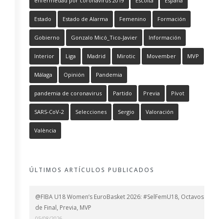
enfermedad por coronavirus 2019
Escolta
España
Estado
Estado de Alarma
Femenino
Formación
Gobierno
Gonzalo Micó_Tico-Javier
Información
Interior
Liga
Madrid
Mirotic
Movember
MVP
Málaga
Opinión
Pandemia
pandemia de coronavirus
Partido
Previa
Pívot
SARS-CoV-2
Selecciones
Sergio
Valoración
València
ÚLTIMOS ARTÍCULOS PUBLICADOS
@FIBA U18 Women’s EuroBasket 2026: #SelFemU18, Octavos
de Final, Previa, MVP
05/08/2026