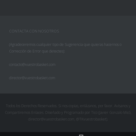
CONTACTA CON NOSOTROS
(Agradeceremos cualquier tipo de Sugerencia que quieras hacernos o
Corrección de Error que detectes):
contacto@vuestrobasket.com
director@vuestrobasket.com
Facebook
Twitter
Todos los Derechos Reservados. Si nos copias, enlázanos, por favor. Avísanos y
Compartiremos Enlaces. Diseñado y Programado por Tico (Javier Gonzalo Micó,
Pinterest
director@vuestrobasket.com, @TKvuestrobasket).
Google+