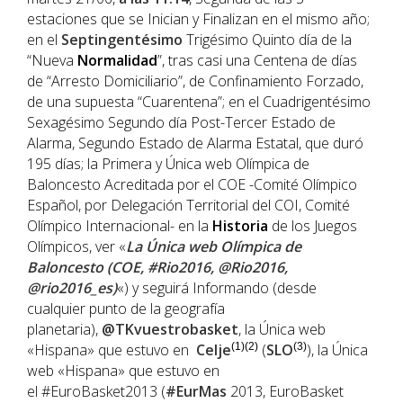
estaciones que se Inician y Finalizan en el mismo año;
en el
Septingentésimo
Trigésimo Quinto día de la
“Nueva
Normalidad
”, tras casi una Centena de días
de “Arresto Domiciliario”, de Confinamiento Forzado,
de una supuesta “Cuarentena”; en el Cuadrigentésimo
Sexagésimo Segundo día Post-Tercer Estado de
Alarma, Segundo Estado de Alarma Estatal, que duró
195 días; la Primera y Única web Olímpica de
Baloncesto Acreditada por el COE -Comité Olímpico
Español, por Delegación Territorial del COI, Comité
Olímpico Internacional- en la
Historia
de los Juegos
Olímpicos, ver «
La Única web Olímpica de
Baloncesto (COE, #Rio2016, @Rio2016,
@rio2016_es)
«) y seguirá Informando (desde
cualquier punto de la geografía
planetaria),
@TKvuestrobasket
, la Única web
«Hispana» que estuvo en
Celje
(1)(2)
(
SLO
(3)
), la Única
web «Hispana» que estuvo en
el #EuroBasket2013 (
#EurMas
2013, EuroBasket