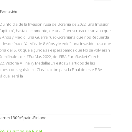
Formación
uinto día de la Invasión rusa de Ucrania de 2022, una Invasión
 Capítulo”, hasta el momento, de una Guerra ruso-ucraniana que
e 8 Años y Medio, una Guerra ruso-ucraniana que nos Recuerda
 desde “hace Ya Más de 8 Años y Medio”, una Invasión rusa que
toria del S. XX que algunos/as esperábamos que No se volvieran
as Semifinales del #EurMas 2022, del FIBA EuroBasket Czech
. Victoria = Final (y Medalla) En estos 2 Partidos de las
nes conseguirán su Clasificación para la Final de este FIBA
á cuál será la
A, Cuartos de Final,