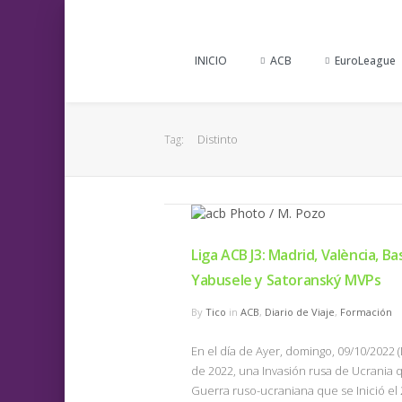
INICIO
ACB
EuroLeague
Distinto
Tag:
Liga ACB J3: Madrid, València, Ba
Yabusele y Satoranský MVPs
By
Tico
in
ACB
,
Diario de Viaje
,
Formación
En el día de Ayer, domingo, 09/10/2022
de 2022, una Invasión rusa de Ucrania q
Guerra ruso-ucraniana que se Inició el