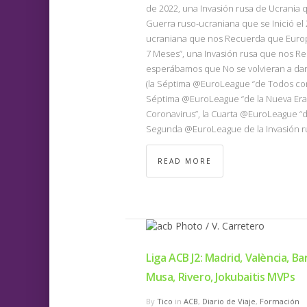
de 2022, una Invasión rusa de Ucrania q
Guerra ruso-ucraniana que se Inició el
ucraniana que nos Recuerda que Europ
7 Meses”, una Invasión rusa que nos Rec
esperábamos que No se volvieran a dar
(la Séptima @EuroLeague “de Todos con
Séptima @EuroLeague “de la Nueva Era”
Coronavirus”, la Cuarta @EuroLeague “d
Segunda @EuroLeague de la Invasión ru
READ MORE
Liga ACB J2: Madrid, València, B
Musa, Rivero, Jokubaitis MVPs
By
Tico
in
ACB
,
Diario de Viaje
,
Formación