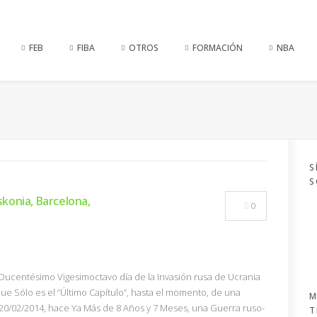
FEB
FIBA
OTROS
FORMACIÓN
NBA
S
S
skonia, Barcelona,
0
 (Ducentésimo Vigesimoctavo día de la Invasión rusa de Ucrania
ue Sólo es el “Último Capítulo”, hasta el momento, de una
M
 20/02/2014, hace Ya Más de 8 Años y 7 Meses, una Guerra ruso-
T