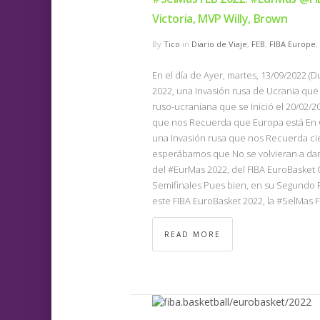
Victoria, MVP Willy, Brown
By
Tico
in
Diario de Viaje
,
FEB
,
FIBA Europe
,
En el día de Ayer, martes, 13/09/2022 
2022, una Invasión rusa de Ucrania que 
ruso-ucraniana que se Inició el 20/02/
que nos Recuerda que Europa está En 
una Invasión rusa que nos Recuerda cier
esperábamos que No se volvieran a dar),
del #EurMas 2022, del FIBA EuroBasket C
Semifinales Pues bien, en su Segundo P
este FIBA EuroBasket 2022, la #SelMas 
READ MORE