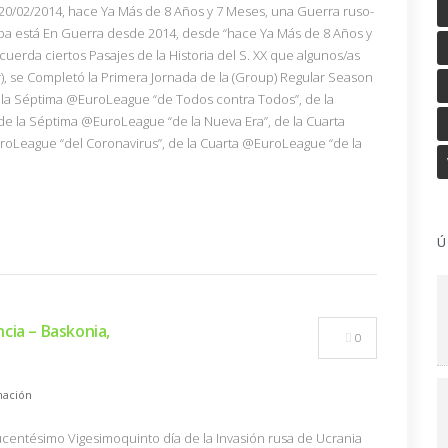
 20/02/2014, hace Ya Más de 8 Años y 7 Meses, una Guerra ruso-
a está En Guerra desde 2014, desde “hace Ya Más de 8 Años y
uerda ciertos Pasajes de la Historia del S. XX que algunos/as
, se Completó la Primera Jornada de la (Group) Regular Season
 la Séptima @EuroLeague “de Todos contra Todos”, de la
 la Séptima @EuroLeague “de la Nueva Era”, de la Cuarta
roLeague “del Coronavirus”, de la Cuarta @EuroLeague “de la
Ú
cia – Baskonia,
0
ación
Ducentésimo Vigesimoquinto día de la Invasión rusa de Ucrania