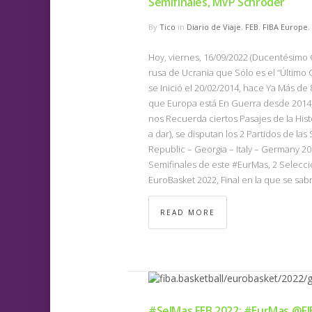
Semifinales, MVP Schröder
By
Tico
in
Diario de Viaje
,
FEB
,
FIBA Europe
,
Hoy, viernes, 16/09/2022 (Ducentésimo Q
rusa de Ucrania que Sólo es el “Último
se Inició el 20/02/2014, hace Ya Más d
que Europa está En Guerra desde 2014,
nos Recuerda ciertos Pasajes de la His
a dar), se disputan los 2 Partidos de l
Republic – Georgia – Italy – Germany 2022
Semifinales de este #EurMas, 2 Seleccio
EuroBasket 2022, Final en la que se sabr
READ MORE
#SelMas FEB 2022: #EurMas @FIB