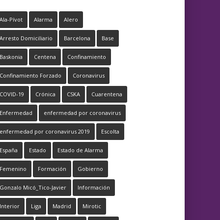
Ala-Pívot
Alarma
Alero
Arresto Domiciliario
Barcelona
Base
Baskonia
Centena
Confinamiento
Confinamiento Forzado
Coronavirus
COVID-19
Crónica
CSKA
Cuarentena
Enfermedad
enfermedad por coronavirus
enfermedad por coronavirus 2019
Escolta
España
Estado
Estado de Alarma
Femenino
Formación
Gobierno
Gonzalo Micó_Tico-Javier
Información
Interior
Liga
Madrid
Mirotic