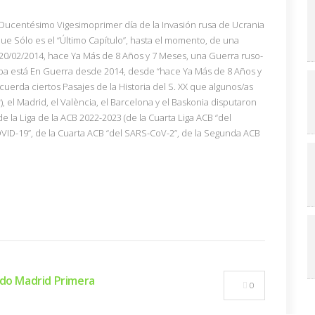
 (Ducentésimo Vigesimoprimer día de la Invasión rusa de Ucrania
ue Sólo es el “Último Capítulo”, hasta el momento, de una
 20/02/2014, hace Ya Más de 8 Años y 7 Meses, una Guerra ruso-
a está En Guerra desde 2014, desde “hace Ya Más de 8 Años y
uerda ciertos Pasajes de la Historia del S. XX que algunos/as
 el Madrid, el València, el Barcelona y el Baskonia disputaron
de la Liga de la ACB 2022-2023 (de la Cuarta Liga ACB “del
COVID-19”, de la Cuarta ACB “del SARS-CoV-2”, de la Segunda ACB
ido Madrid Primera
0