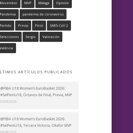
Movember
MVP
Málaga
Opinión
Pandemia
pandemia de coronavirus
Partido
Previa
Pívot
SARS-CoV-2
Selecciones
Sergio
Valoración
València
LTIMOS ARTÍCULOS PUBLICADOS
@FIBA U18 Women’s EuroBasket 2026:
#SelFemU18, Octavos de Final, Previa, MVP
05/08/2026
@FIBA U18 Women’s EuroBasket 2026:
#SelFemU18, Tercera Victoria, Okafor MVP
04/08/2026