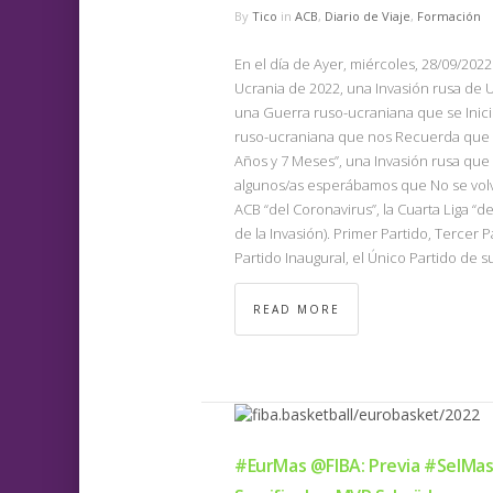
By
Tico
in
ACB
,
Diario de Viaje
,
Formación
En el día de Ayer, miércoles, 28/09/20
Ucrania de 2022, una Invasión rusa de U
una Guerra ruso-ucraniana que se Inici
ruso-ucraniana que nos Recuerda que 
Años y 7 Meses”, una Invasión rusa que 
algunos/as esperábamos que No se volvier
ACB “del Coronavirus”, la Cuarta Liga “
de la Invasión). Primer Partido, Tercer 
Partido Inaugural, el Único Partido de s
READ MORE
#EurMas @FIBA: Previa #SelMas 