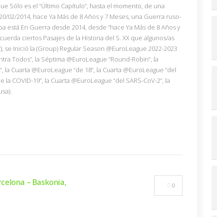
ue Sólo es el “Último Capítulo”, hasta el momento, de una
 20/02/2014, hace Ya Más de 8 Años y 7 Meses, una Guerra ruso-
a está En Guerra desde 2014, desde “hace Ya Más de 8 Años y
uerda ciertos Pasajes de la Historia del S. XX que algunos/as
), se Inició la (Group) Regular Season @EuroLeague 2022-2023
tra Todos”, la Séptima @EuroLeague “Round-Robin”, la
, la Cuarta @EuroLeague “de 18”, la Cuarta @EuroLeague “del
e la COVID-19”, la Cuarta @EuroLeague “del SARS-CoV-2”, la
sa).
arcelona – Baskonia,
0