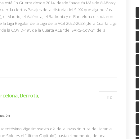
a está En Guerra desde 2014, desde “hace Ya Más de 8 Años y
uerda ciertos Pasajes de la Historia del S. XX que algunos/as
 el Madrid, el València, el Baskonia y el Barcelona disputaron
e la Liga Regular de la Liga de la ACB 2022-2023 (de la Cuarta Liga
 “de la COVID-19”, de la Cuarta ACB “del SARS-CoV-2”, de la
rcelona, Derrota,
0
ación
(Ducentésimo Vigesimosexto día de la Invasión rusa de Ucrania
ue Sólo es el “Último Capítulo”, hasta el momento, de una