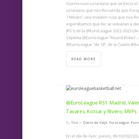
Guerra ruso-ucraniana que se Inició el
ucraniana que nos Recuerda que Europ
7 Meses”, una Invasión rusa que nos Rec
esperábamos que No se volvieran a dar)
(RS1) de la @EuroLeague 2022-2023 (de
Séptima @EuroLeague “Round-Robin”, de
@EuroLeague “de 18”, de la Cuarta @Eu
READ MORE
@EuroLeague RS1: Madrid, Valèn
Tavares, Kotsar y Rivero, MVPs
By
Tico
in
Diario de Viaje
,
EuroLeague
,
Form
En el día de Ayer, jueves, 06/10/2022 (