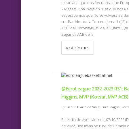
ucraniana que nos Recuerda que Europ
7 Meses”, una Invasión rusa que nos Rec
esperábamos que No se volvieran a dar),
sus Partidos de la Tercera Jornada (J3) d
ACB “del Coronavirus”, de la Cuarta Liga
Segunda ACB de la
READ MORE
@EuroLeague 2022-2023 RS1: Ba
Higgins, MVP (Kotsar, MVP ACB)
By
Tico
in
Diario de Viaje
,
EuroLeague
,
Form
En el día de Ayer, viernes, 07/10/2022 
de 2022, una Invasión rusa de Ucrania q