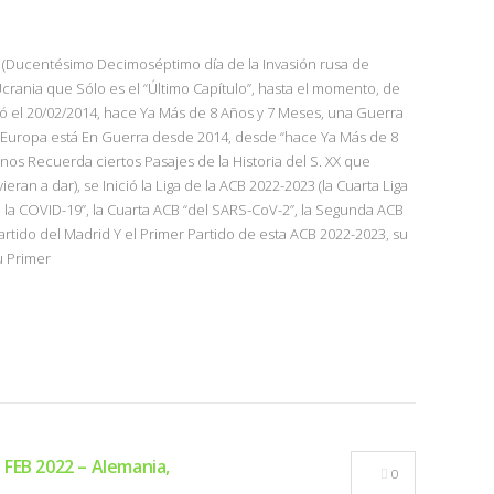
22 (Ducentésimo Decimoséptimo día de la Invasión rusa de
crania que Sólo es el “Último Capítulo”, hasta el momento, de
ó el 20/02/2014, hace Ya Más de 8 Años y 7 Meses, una Guerra
Europa está En Guerra desde 2014, desde “hace Ya Más de 8
nos Recuerda ciertos Pasajes de la Historia del S. XX que
an a dar), se Inició la Liga de la ACB 2022-2023 (la Cuarta Liga
de la COVID-19”, la Cuarta ACB “del SARS-CoV-2”, la Segunda ACB
Partido del Madrid Y el Primer Partido de esta ACB 2022-2023, su
u Primer
FEB 2022 – Alemania,
0