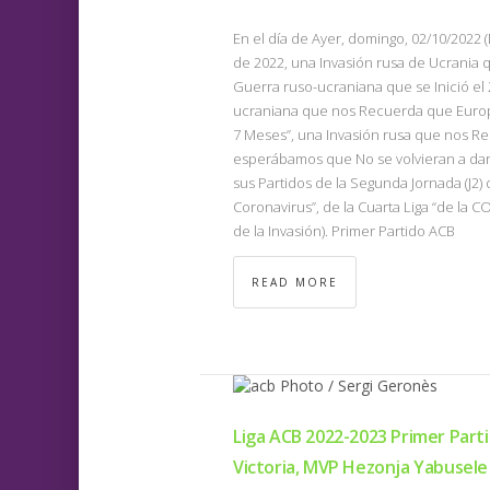
En el día de Ayer, domingo, 02/10/2022
de 2022, una Invasión rusa de Ucrania q
Guerra ruso-ucraniana que se Inició el
ucraniana que nos Recuerda que Europ
7 Meses”, una Invasión rusa que nos Rec
esperábamos que No se volvieran a dar),
sus Partidos de la Segunda Jornada (J2) 
Coronavirus”, de la Cuarta Liga “de la 
de la Invasión). Primer Partido ACB
READ MORE
Liga ACB 2022-2023 Primer Part
Victoria, MVP Hezonja Yabusele