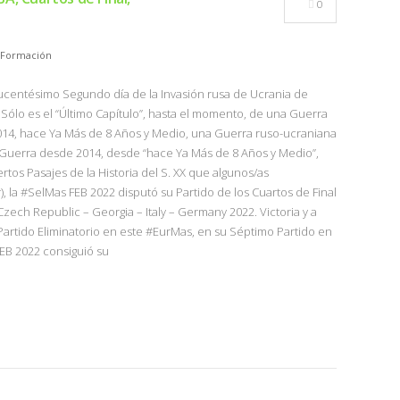
0
Formación
(Ducentésimo Segundo día de la Invasión rusa de Ucrania de
Sólo es el “Último Capítulo”, hasta el momento, de una Guerra
2014, hace Ya Más de 8 Años y Medio, una Guerra ruso-ucraniana
Guerra desde 2014, desde “hace Ya Más de 8 Años y Medio”,
tos Pasajes de la Historia del S. XX que algunos/as
 la #SelMas FEB 2022 disputó su Partido de los Cuartos de Final
zech Republic – Georgia – Italy – Germany 2022. Victoria y a
artido Eliminatorio en este #EurMas, en su Séptimo Partido en
FEB 2022 consiguió su