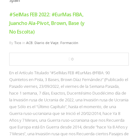
#SelMas FEB 2022: #EurMas FIBA,
Juancho Ala-Pívot, Brown, Base (y
No Escolta)
By
Tico
in
ACB
,
Diario de Viaje
,
Formación
0
En el Artículo Titulado “#SelMas FEB #EurMas @FIBA: 90
Quintetos en Pista, 3 Bases, Brown Díaz Fernández” (Publicado el
Pasado viernes, 23/09/2022, el viernes de la Semana Pasada,
hace 1 semana, 7 días, Exactos, Ducentésimo Duodécimo día de
la Invasión rusa de Ucrania de 2022, una Invasión rusa de Ucrania
que Sólo es el “Último Capítulo”, hasta el momento, de una
Guerra ruso-ucraniana que se Inició el 20/02/2014, hace Ya 8
Años y 7 Meses, una Guerra ruso-ucraniana que nos Recuerda
que Europa está En Guerra desde 2014, desde “hace Ya 8 Años y
7 Meses”, una Invasión rusa que nos Recuerda ciertos Pasajes de