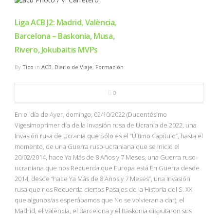
Liga ACB J2: Madrid, València,
Barcelona – Baskonia, Musa,
Rivero, Jokubaitis MVPs
By
Tico
in
ACB
,
Diario de Viaje
,
Formación
0
En el día de Ayer, domingo, 02/10/2022 (Ducentésimo
Vigesimoprimer día de la Invasión rusa de Ucrania de 2022, una
Invasión rusa de Ucrania que Sólo es el “Último Capítulo”, hasta el
momento, de una Guerra ruso-ucraniana que se Inició el
20/02/2014, hace Ya Más de 8 Años y 7 Meses, una Guerra ruso-
ucraniana que nos Recuerda que Europa está En Guerra desde
2014, desde “hace Ya Más de 8 Años y 7 Meses”, una Invasión
rusa que nos Recuerda ciertos Pasajes de la Historia del S. XX
que algunos/as esperábamos que No se volvieran a dar), el
Madrid, el València, el Barcelona y el Baskonia disputaron sus