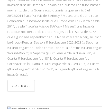
Invasión rusa de Ucrania que Sólo es el “Último Capítulo”, hasta el
momento, de una Guerra ruso-ucraniana que se Inició el
20/02/2014, hace Ya Más de 8 Años y 7 Meses, una Guerra ruso-
ucraniana que nos Recuerda que Europa está En Guerra desde
2014, desde “hace Ya Más de 8 Años y 7 Meses”, una Invasión
rusa que nos Recuerda ciertos Pasajes de la Historia del S. XX
que algunos/as esperábamos que No se volvieran a dar), se Inició
la (Group) Regular Season @EuroLeague 2022-2023 (la Séptima
@EuroLeague “de Todos contra Todos”, la Séptima @EuroLeague
“Round-Robin”, la Séptima @EuroLeague “de la Nueva Era”, la
Cuarta @EuroLeague “de 18”, la Cuarta @EuroLeague “del
Coronavirus”, la Cuarta @EuroLeague “de la COVID-19”, la Cuarta
@EuroLeague “del SARS-CoV-2”, la Segunda @EuroLeague de la
Invasión rusa).
READ MORE