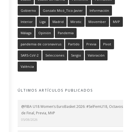
Gobierno
Gonzalo Micó_Tico-Javier
Información
Interior
Liga
Madrid
Mirotic
Movember
MVP
Málaga
Opinión
Pandemia
pandemia de coronavirus
Partido
Previa
Pívot
SARS-CoV-2
Selecciones
Sergio
Valoración
València
ÚLTIMOS ARTÍCULOS PUBLICADOS
@FIBA U18 Women’s EuroBasket 2026: #SelFemU18, Octavos
de Final, Previa, MVP
05/08/2026