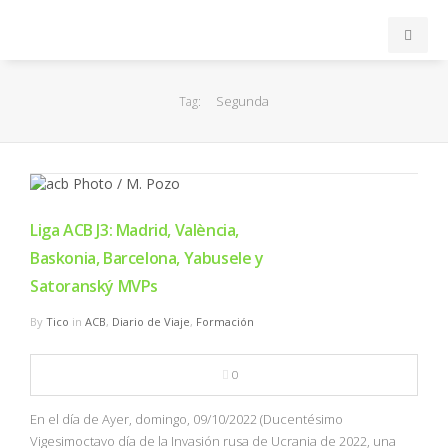
INICIO
Segunda
Tag:
ACB
EuroLeague
Liga ACB J3: Madrid, València,
FEB
Baskonia, Barcelona, Yabusele y
Satoranský MVPs
FIBA
By
Tico
in
ACB
,
Diario de Viaje
,
Formación
OTROS
0
FORMACIÓN
En el día de Ayer, domingo, 09/10/2022 (Ducentésimo
Vigesimoctavo día de la Invasión rusa de Ucrania de 2022, una