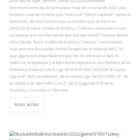
En el día de Ayer, viernes, 30/09/2022 (Ducentésimo
Decimonoveno día de la Invasión rusa de Ucrania de 2022, una
Invasión rusa de Ucrania que Sólo es el “Último Capítulo”, hasta el
momento, de una Guerra ruso-ucraniana que se Inició el
20/02/2014, hace Ya Más de 8 Años y 7 Meses, una Guerra ruso-
ucraniana que nos Recuerda que Europa está En Guerra desde
2014, desde “hace Ya Más de 8 Años y 7 Meses”, una Invasión
rusa que nos Recuerda ciertos Pasajes de la Historia del S. XX
que algunos/as esperábamos que No se volvieran a dar), el
València, el Baskonia y el Barcelona disputaron sus Partidos de la
Primera Jornada (J1) de la Liga de la ACB 2022-2023 (de la Cuarta
Liga ACB “del Coronavirus”, de la Cuarta Liga “de la COVID-19”, de
la Cuarta ACB “del SARS-CoV-2”, de la Segunda ACB de la
Invasión). 2 Victorias y 1 Derrota
READ MORE