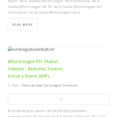
Robin”, de la Séptima @EuroLeague “de la Nueva Era”, de la
Cuarta @EuroLeague “de 18”, de la Cuarta @EuroLeague “del
Coronavirus”, de la Cuarta @EuroLeague “de la
READ MORE
@EuroLeague RS1: Madrid,
València – Baskonia, Tavares,
Kotsar y Rivero, MVPs
By
Tico
in
Diario de Viaje
,
EuroLeague
,
Formación
0
En el día de Ayer, jueves, 06/10/2022 (Ducentésimo
Vigesimoquinto día de la Invasión rusa de Ucrania de 2022, una