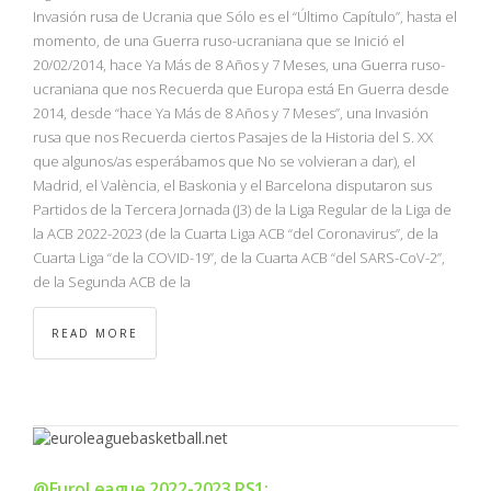
NBA
Invasión rusa de Ucrania que Sólo es el “Último Capítulo”, hasta el
momento, de una Guerra ruso-ucraniana que se Inició el
20/02/2014, hace Ya Más de 8 Años y 7 Meses, una Guerra ruso-
MULTIMEDIA
ucraniana que nos Recuerda que Europa está En Guerra desde
2014, desde “hace Ya Más de 8 Años y 7 Meses”, una Invasión
RIO 2016
rusa que nos Recuerda ciertos Pasajes de la Historia del S. XX
que algunos/as esperábamos que No se volvieran a dar), el
Madrid, el València, el Baskonia y el Barcelona disputaron sus
Partidos de la Tercera Jornada (J3) de la Liga Regular de la Liga de
la ACB 2022-2023 (de la Cuarta Liga ACB “del Coronavirus”, de la
Cuarta Liga “de la COVID-19”, de la Cuarta ACB “del SARS-CoV-2”,
de la Segunda ACB de la
READ MORE
@EuroLeague 2022-2023 RS1: