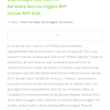
Barcelona, Derrota, Higgins, MVP
(Kotsar, MVP ACB)
By
Tico
in
Diario de Viaje
,
EuroLeague
,
Formación
0
En el día de Ayer, viernes, 07/10/2022 (Ducentésimo
Vigesimosexto día de la Invasión rusa de Ucrania de 2022, una
Invasión rusa de Ucrania que Sólo es el “Último Capítulo”, hasta el
momento, de una Guerra ruso-ucraniana que se Inició el
20/02/2014, hace Ya Más de 8 Años y 7 Meses, una Guerra ruso-
ucraniana que nos Recuerda que Europa está En Guerra desde
2014, desde “hace Ya Más de 8 Años y 7 Meses”, una Invasión
rusa que nos Recuerda ciertos Pasajes de la Historia del S. XX
que algunos/as esperábamos que No se volvieran a dar), se
Completó la Primera Jornada de la (Group) Regular Season (RS1)
de la @EuroLeague 2022-2023 (de la Séptima @EuroLeague “de
Todos contra Todos”, de la Séptima @EuroLeague “Round-