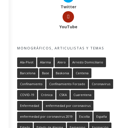
Twitter
YouTube
MONOGRÁFICOS, ARTICULISTAS Y TEMAS
Ala-Pívot
Alarma
Alero
Arresto Domiciliario
Barcelona
Base
Baskonia
Centena
Confinamiento
Confinamiento Forzado
Coronavirus
COVID-19
Crónica
CSKA
Cuarentena
Enfermedad
enfermedad por coronavirus
enfermedad por coronavirus 2019
Escolta
España
Estado
Estado de Alarma
Femenino
Formación