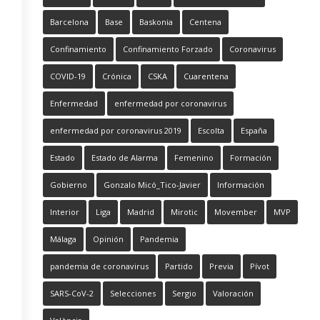
Barcelona
Base
Baskonia
Centena
Confinamiento
Confinamiento Forzado
Coronavirus
COVID-19
Crónica
CSKA
Cuarentena
Enfermedad
enfermedad por coronavirus
enfermedad por coronavirus 2019
Escolta
España
Estado
Estado de Alarma
Femenino
Formación
Gobierno
Gonzalo Micó_Tico-Javier
Información
Interior
Liga
Madrid
Mirotic
Movember
MVP
Málaga
Opinión
Pandemia
pandemia de coronavirus
Partido
Previa
Pívot
SARS-CoV-2
Selecciones
Sergio
Valoración