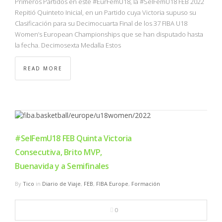
Primeros Partidos en este #EurFemU18, la #SelFemU18 FEB 2022
Repitió Quinteto Inicial, en un Partido cuya Victoria supuso su
Clasificación para su Decimocuarta Final de los 37 FIBA U18
Women’s European Championships que se han disputado hasta
la fecha. Decimosexta Medalla Estos
READ MORE
#SelFemU18 FEB Quinta Victoria
Consecutiva, Brito MVP,
Buenavida y a Semifinales
By
Tico
in
Diario de Viaje
,
FEB
,
FIBA Europe
,
Formación
0