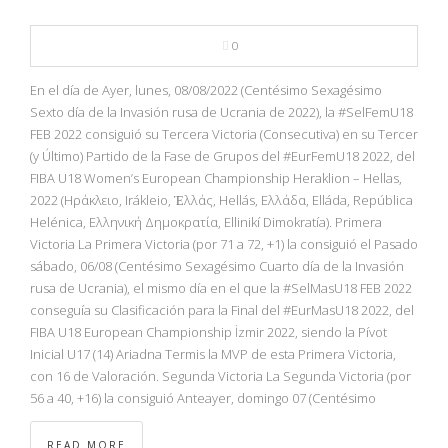
0
En el día de Ayer, lunes, 08/08/2022 (Centésimo Sexagésimo
Sexto día de la Invasión rusa de Ucrania de 2022), la #SelFemU18
FEB 2022 consiguió su Tercera Victoria (Consecutiva) en su Tercer
(y Último) Partido de la Fase de Grupos del #EurFemU18 2022, del
FIBA U18 Women’s European Championship Heraklion – Hellas,
2022 (Ηράκλειο, Irákleio, Ἑλλάς, Hellás, Ελλάδα, Elláda, República
Helénica, Ελληνική Δημοκρατία, Ellinikí Dimokratía). Primera
Victoria La Primera Victoria (por 71 a 72, +1) la consiguió el Pasado
sábado, 06/08 (Centésimo Sexagésimo Cuarto día de la Invasión
rusa de Ucrania), el mismo día en el que la #SelMasU18 FEB 2022
conseguía su Clasificación para la Final del #EurMasU18 2022, del
FIBA U18 European Championship İzmir 2022, siendo la Pívot
Inicial U17 (14) Ariadna Termis la MVP de esta Primera Victoria,
con 16 de Valoración. Segunda Victoria La Segunda Victoria (por
56 a 40, +16) la consiguió Anteayer, domingo 07 (Centésimo
READ MORE