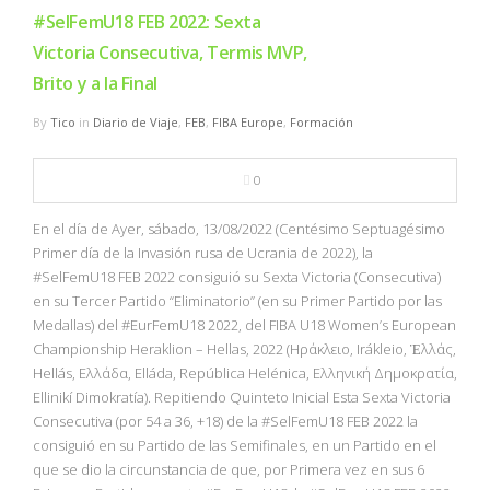
#SelFemU18 FEB 2022: Sexta
Victoria Consecutiva, Termis MVP,
Brito y a la Final
By
Tico
in
Diario de Viaje
,
FEB
,
FIBA Europe
,
Formación
0
En el día de Ayer, sábado, 13/08/2022 (Centésimo Septuagésimo
Primer día de la Invasión rusa de Ucrania de 2022), la
#SelFemU18 FEB 2022 consiguió su Sexta Victoria (Consecutiva)
en su Tercer Partido “Eliminatorio” (en su Primer Partido por las
Medallas) del #EurFemU18 2022, del FIBA U18 Women’s European
Championship Heraklion – Hellas, 2022 (Ηράκλειο, Irákleio, Ἑλλάς,
Hellás, Ελλάδα, Elláda, República Helénica, Ελληνική Δημοκρατία,
Ellinikí Dimokratía). Repitiendo Quinteto Inicial Esta Sexta Victoria
Consecutiva (por 54 a 36, +18) de la #SelFemU18 FEB 2022 la
consiguió en su Partido de las Semifinales, en un Partido en el
que se dio la circunstancia de que, por Primera vez en sus 6