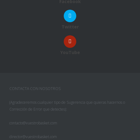
Facebook
Twitter
YouTube
CONTACTA CON NOSOTROS
(Agradeceremos cualquier tipo de Sugerencia que quieras hacernos o
Corrección de Error que detectes):
contacto@vuestrobasket.com
director@vuestrobasket.com