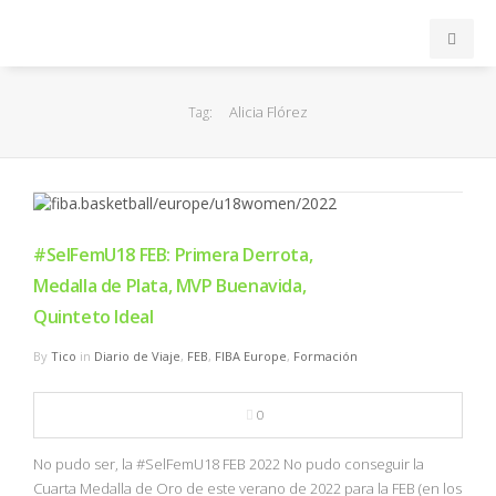
INICIO
Alicia Flórez
Tag:
ACB
EuroLeague
#SelFemU18 FEB: Primera Derrota,
FEB
Medalla de Plata, MVP Buenavida,
Quinteto Ideal
FIBA
By
Tico
in
Diario de Viaje
,
FEB
,
FIBA Europe
,
Formación
OTROS
0
FORMACIÓN
No pudo ser, la #SelFemU18 FEB 2022 No pudo conseguir la
Cuarta Medalla de Oro de este verano de 2022 para la FEB (en los