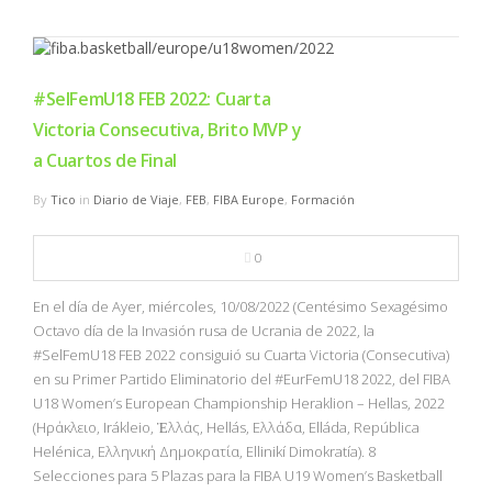
#SelFemU18 FEB 2022: Cuarta
Victoria Consecutiva, Brito MVP y
a Cuartos de Final
By
Tico
in
Diario de Viaje
,
FEB
,
FIBA Europe
,
Formación
0
En el día de Ayer, miércoles, 10/08/2022 (Centésimo Sexagésimo
Octavo día de la Invasión rusa de Ucrania de 2022, la
#SelFemU18 FEB 2022 consiguió su Cuarta Victoria (Consecutiva)
en su Primer Partido Eliminatorio del #EurFemU18 2022, del FIBA
U18 Women’s European Championship Heraklion – Hellas, 2022
(Ηράκλειο, Irákleio, Ἑλλάς, Hellás, Ελλάδα, Elláda, República
Helénica, Ελληνική Δημοκρατία, Ellinikí Dimokratía). 8
Selecciones para 5 Plazas para la FIBA U19 Women’s Basketball