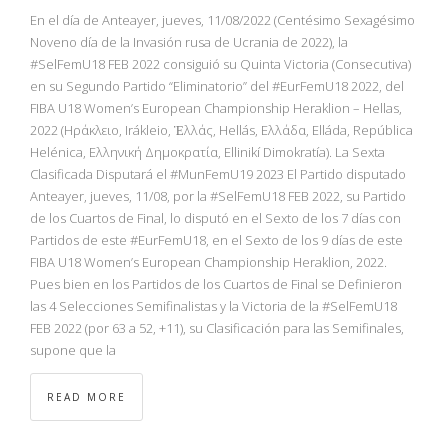
En el día de Anteayer, jueves, 11/08/2022 (Centésimo Sexagésimo
Noveno día de la Invasión rusa de Ucrania de 2022), la
#SelFemU18 FEB 2022 consiguió su Quinta Victoria (Consecutiva)
en su Segundo Partido “Eliminatorio” del #EurFemU18 2022, del
FIBA U18 Women’s European Championship Heraklion – Hellas,
2022 (Ηράκλειο, Irákleio, Ἑλλάς, Hellás, Ελλάδα, Elláda, República
Helénica, Ελληνική Δημοκρατία, Ellinikí Dimokratía). La Sexta
Clasificada Disputará el #MunFemU19 2023 El Partido disputado
Anteayer, jueves, 11/08, por la #SelFemU18 FEB 2022, su Partido
de los Cuartos de Final, lo disputó en el Sexto de los 7 días con
Partidos de este #EurFemU18, en el Sexto de los 9 días de este
FIBA U18 Women’s European Championship Heraklion, 2022.
Pues bien en los Partidos de los Cuartos de Final se Definieron
las 4 Selecciones Semifinalistas y la Victoria de la #SelFemU18
FEB 2022 (por 63 a 52, +11), su Clasificación para las Semifinales,
supone que la
READ MORE