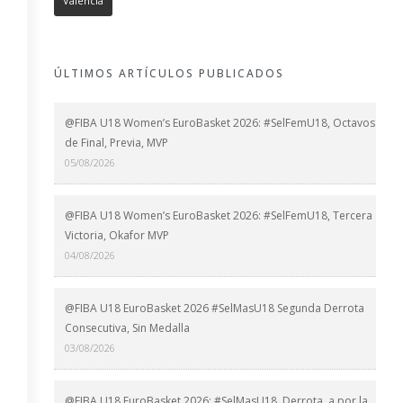
València
ÚLTIMOS ARTÍCULOS PUBLICADOS
@FIBA U18 Women’s EuroBasket 2026: #SelFemU18, Octavos
de Final, Previa, MVP
05/08/2026
@FIBA U18 Women’s EuroBasket 2026: #SelFemU18, Tercera
Victoria, Okafor MVP
04/08/2026
@FIBA U18 EuroBasket 2026 #SelMasU18 Segunda Derrota
Consecutiva, Sin Medalla
03/08/2026
@FIBA U18 EuroBasket 2026: #SelMasU18, Derrota, a por la