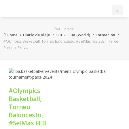
INICIO
You are here:
Home
Diario de Viaje
FEB
FIBA (World)
Formación
ACB
#Olympics Basketball, Torneo Baloncesto, #SelMas FEB 2024, Tercer
Partido, Previa
EuroLeague
FEB
FIBA
#Olympics
Basketball,
OTROS
Torneo
Baloncesto,
FORMACIÓN
#SelMas FEB