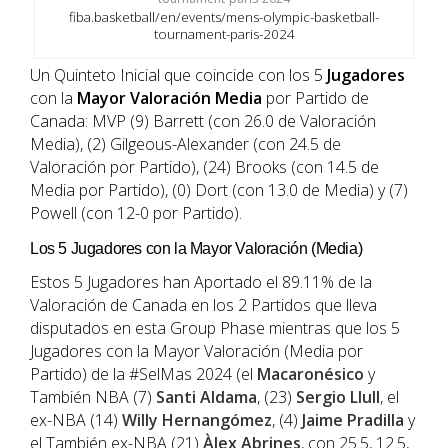
fiba.basketball/en/events/mens-olympic-basketball-
tournament-paris-2024
Un Quinteto Inicial que coincide con los 5
Jugadores
con la
Mayor
Valoración
Media
por Partido de
Canada: MVP (9) Barrett (con 26.0 de Valoración
Media), (2) Gilgeous-Alexander (con 24.5 de
Valoración por Partido), (24) Brooks (con 14.5 de
Media por Partido), (0) Dort (con 13.0 de Media) y (7)
Powell (con 12-0 por Partido).
Los 5 Jugadores con la Mayor Valoración (Media)
Estos 5 Jugadores han Aportado el 89.11% de la
Valoración de Canada en los 2 Partidos que lleva
disputados en esta Group Phase mientras que los 5
Jugadores con la Mayor Valoración (Media por
Partido) de la #SelMas 2024 (el
Macaronésico
y
También NBA (7)
Santi Aldama
, (23)
Sergio Llull
, el
ex-NBA (14)
Willy Hernangómez
, (4)
Jaime Pradilla
y
el También ex-NBA (21)
Àlex Abrines
, con 25.5, 12.5,