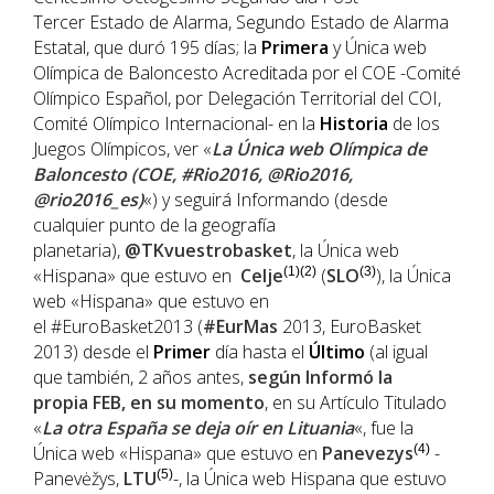
Tercer Estado de Alarma, Segundo Estado de Alarma
Estatal, que duró 195 días; la
Primera
y Única web
Olímpica de Baloncesto Acreditada por el COE -Comité
Olímpico Español, por Delegación Territorial del COI,
Comité Olímpico Internacional- en la
Historia
de los
Juegos Olímpicos, ver «
La Única web Olímpica de
Baloncesto (COE, #Rio2016, @Rio2016,
@rio2016_es)
«) y seguirá Informando (desde
cualquier punto de la geografía
planetaria),
@TKvuestrobasket
, la Única web
«Hispana» que estuvo en
Celje
(1)(2)
(
SLO
(3)
), la Única
web «Hispana» que estuvo en
el #EuroBasket2013 (
#EurMas
2013, EuroBasket
2013) desde el
Primer
día hasta el
Último
(al igual
que también, 2 años antes,
según Informó la
propia
FEB
, en su momento
, en su Artículo Titulado
«
La otra España se deja oír en Lituania
«, fue la
Única web «Hispana» que estuvo en
Panevezys
(4)
-
Panevėžys,
LTU
(5)
-, la Única web Hispana que estuvo