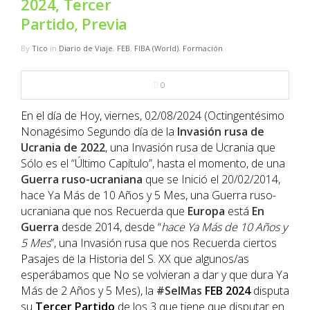
2024, Tercer
NBA
Partido, Previa
MULTIMEDIA
By
Tico
in
Diario de Viaje
,
FEB
,
FIBA (World)
,
Formación
RIO 2016
0
En el día de Hoy, viernes, 02/08/2024 (Octingentésimo
Nonagésimo Segundo día de la
Invasión rusa de
Ucrania de 2022
, una Invasión rusa de Ucrania que
Sólo es el “Último Capítulo”, hasta el momento, de una
Guerra ruso-ucraniana
que se Inició el 20/02/2014,
hace Ya Más de 10 Años y 5 Mes, una Guerra ruso-
ucraniana que nos Recuerda que
Europa
está
En
Guerra
desde 2014, desde “
hace Ya Más de 10 Años y
5 Mes
”, una Invasión rusa que nos Recuerda ciertos
Pasajes de la Historia del S. XX que algunos/as
esperábamos que No se volvieran a dar y que dura Ya
Más de 2 Años y 5 Mes), la
#SelMas
FEB
2024
disputa
su
Tercer
Partido
de los 3 que tiene que disputar en