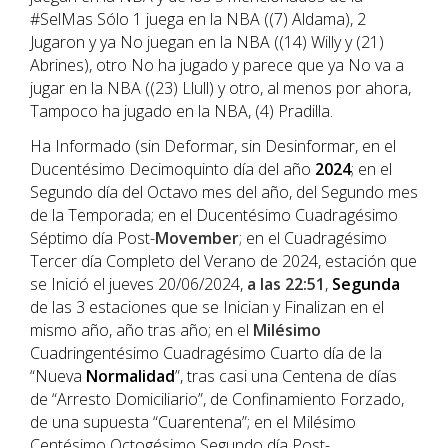
#SelMas Sólo 1 juega en la NBA ((7) Aldama), 2
Jugaron y ya No juegan en la NBA ((14) Willy y (21)
Abrines), otro No ha jugado y parece que ya No va a
jugar en la NBA ((23) Llull) y otro, al menos por ahora,
Tampoco ha jugado en la NBA, (4) Pradilla.
Ha Informado (sin Deformar, sin Desinformar, en el
Ducentésimo Decimoquinto día del año
202
4
; en el
Segundo día del Octavo mes del año, del Segundo mes
de la Temporada; en el Ducentésimo Cuadragésimo
Séptimo día Post-
Movember
; en el Cuadragésimo
Tercer día Completo del Verano de 2024, estación que
se Inició el jueves 20/06/2024,
a las 22:51
,
Segunda
de las 3 estaciones que se Inician y Finalizan en el
mismo año, año tras año; en el
Milésimo
Cuadringentésimo Cuadragésimo Cuarto día de la
“Nueva
Normalidad
”, tras casi una Centena de días
de “Arresto Domiciliario”, de Confinamiento Forzado,
de una supuesta “Cuarentena”; en el Milésimo
Centésimo Octogésimo Segundo día Post-