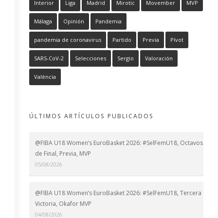
Interior
Liga
Madrid
Mirotic
Movember
MVP
Málaga
Opinión
Pandemia
pandemia de coronavirus
Partido
Previa
Pívot
SARS-CoV-2
Selecciones
Sergio
Valoración
València
ÚLTIMOS ARTÍCULOS PUBLICADOS
@FIBA U18 Women’s EuroBasket 2026: #SelFemU18, Octavos
de Final, Previa, MVP
05/08/2026
@FIBA U18 Women’s EuroBasket 2026: #SelFemU18, Tercera
Victoria, Okafor MVP
04/08/2026