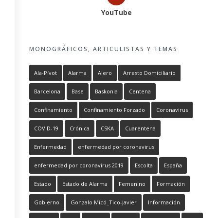
YouTube
MONOGRÁFICOS, ARTICULISTAS Y TEMAS
Ala-Pívot
Alarma
Alero
Arresto Domiciliario
Barcelona
Base
Baskonia
Centena
Confinamiento
Confinamiento Forzado
Coronavirus
COVID-19
Crónica
CSKA
Cuarentena
Enfermedad
enfermedad por coronavirus
enfermedad por coronavirus 2019
Escolta
España
Estado
Estado de Alarma
Femenino
Formación
Gobierno
Gonzalo Micó_Tico-Javier
Información