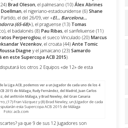
(24)
Brad Oleson
, el palmesano (10)
Álex Abrines
n Doellman
, el nigeriano-estadounidense (6)
Shane
Partido, el del 26/09, ver «
El… Barcelona…
dorra (65-68)
«), el praguense (13)
Tomas
o), el badalonés (8)
Pau Ribas
, el sanfeliuense (11)
ratos Perperoglou
, el sueco Vinculado (20)
Marcus
eksandar Vezenkov
, el croata (44)
Ante Tomic
Moussa Diagne
y el jamaicano (23)
Samardo
rá en este Supercopa ACB 2015
).
 disputará los otros 2 Equipos «de 12» de esta
rro, (17) Fran Vázquez y (8) Brad Newley, un JUgador de cada
disputarán esta Supercopa ACB 2015 de Málaga
Foto: acb.com
scartes? ya que 9 de sus 12 Jugadores son