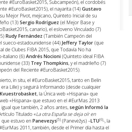
ciente #EuroBasket2015, Subcampeón), el cordobés
te #EuroBasket2015), el nayarita (14)
Gustavo
u Mejor Pívot, mejicano, Quinteto Inicial de su
erfeño (13)
Sergio Rodríguez
(el Mejor Base y
asket2015, canario), el esloveno Vinculado (7)
(5)
Rudy Fernández
(También Campeón del
el sueco-estadounidense (44)
Jeffery Taylor
(que
al de Clubes FIBA 2015, que Todavía No ha
-italiano (6)
Andrés Nocioni
(Quinteto ideal FIBA
dounidense (33)
Trey Thompkins
, y el madrileño (7)
peón del Reciente #EuroBasket2015).
rto, in situ, el #EuroBasket2015, tanto en Belin
 era Lille) y seguirá Informando (desde cualquier
Kvuestrobasket
, la Única web «Hispana» que
ca web «Hispana» que estuvo en el #EurMas 2013
l igual que también, 2 años antes,
según Informó la
Artículo Titulado «
La otra España se deja oír en
(5)
(6)
» que estuvo en
Panevezys
(Panevėžys) –
LTU
-, la
#EurMas 2011, también, desde el Primer día hasta el