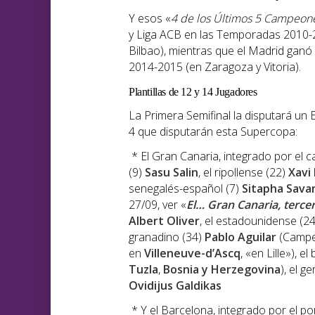
Y esos «
4 de los Últimos 5 Campeon
y Liga ACB en las Temporadas 2010-2
Bilbao), mientras que el Madrid gan
2014-2015 (en Zaragoza y Vitoria).
Plantillas de 12 y 14 Jugadores
La Primera Semifinal la disputará un
4 que disputarán esta Supercopa:
* El Gran Canaria, integrado por el 
(9)
Sasu Salin
, el ripollense (22)
Xavi
senegalés-español (7)
Sitapha Sava
27/09, ver «
El… Gran Canaria, terce
Albert Oliver
, el estadounidense (2
granadino (34)
Pablo Aguilar
(Campe
en
Villeneuve-d’Ascq
, «en Lille»), 
Tuzla
,
Bosnia y Herzegovina
), el 
Ovidijus Galdikas
* Y el Barcelona, integrado por el 