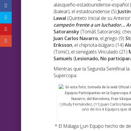
alasqueño-estadounidense-español 
(balear), el estadounidense (5)
Justi
Lawal
(Quinteto Inicial de su Anterior 
campeón frente a un luchador… An
Satoransky
(Tomáš Satoranský, chec
Juan Carlos Navarro
, el griego (9)
St
Eriksson
, el chipriota-búlgaro (14)
Al
(Tomić), el senegalés Vinculado (21)
Samuels
(
Lesionado, No participa
Mientras que la Segunda Semifinal la
Supercopa:
) Rudy Fernández, (11) Juan Carlos Nava
(5
uno de los 4 Equipos que 
* El Málaga (¿un Equipo hecho de de