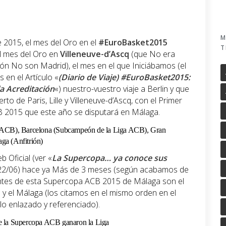
M
2015, el mes del Oro en el
#EuroBasket2015
T
l mes del Oro en
Villeneuve-d’Ascq
(que No era
rcón No son Madrid), el mes en el que Iniciábamos (el
en el Artículo «
(Diario de Viaje) #EuroBasket2015:
a Acreditación
«) nuestro-vuestro viaje a Berlin y que
to de Paris, Lille y Villeneuve-d’Ascq, con el Primer
B 2015 que este año se disputará en Málaga.
a ACB), Barcelona (Subcampeón de la Liga ACB), Gran
ga (Anfitrión)
 Oficial (ver «
La Supercopa… ya conoce sus
 22/06) hace ya Más de 3 meses (según acabamos de
ipantes de esta Supercopa ACB 2015 de Málaga son el
 y el Málaga (los citamos en el mismo orden en el
ulo enlazado y referenciado).
e la Supercopa ACB ganaron la Liga