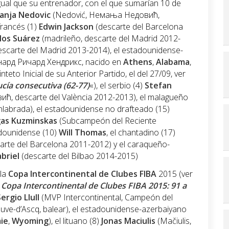
gual que su entrenador, con el que sumarían 10 de
nja Nedovic
(Nedović, Немања Недовић,
francés (1)
Edwin Jackson
(descarte del Barcelona
los Suárez
(madrileño, descarte del Madrid 2012-
scarte del Madrid 2013-2014), el estadounidense-
ард Ричард Хендрикс, nacido en
Athens
,
Alabama
,
eto Inicial de su Anterior Partido, el del 27/09, ver
cía consecutiva (62-77)
«), el serbio (4)
Stefan
ћ, descarte del València 2012-2013), el malagueño
nlabrada), el estadounidense no drafteado (15)
as Kuzminskas
(Subcampeón del Reciente
adounidense (10)
Will Thomas
, el chantadino (17)
carte del Barcelona 2011-2012) y el caraqueño-
briel
(descarte del Bilbao 2014-2015)
 la
Copa Intercontinental de Clubes FIBA
2015 (ver
Copa Intercontinental de Clubes FIBA 2015: 91 a
ergio Llull
(MVP Intercontinental, Campeón del
uve-d’Ascq, balear), el estadounidense-azerbaiyano
ie
,
Wyoming
), el lituano (8)
Jonas Maciulis
(Mačiulis,