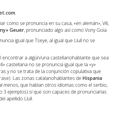
et.com
.
 como se pronuncia en su casa, «en alemán», Vili,
ny» Geuer
, pronunciado algo así como Vony Goia.
ncia igual que Tseye, al igual que Llull no se
l encontrar a algún/una castellanohablante que sea
«ll» castellana no se pronuncia igual que la «y»
as y no se trata de la conjunción copulativa que
frase). Las zonas catalanohablantes de
Hispania
al menos, que hablan otros idiomas como el serbio,
ólo 3 ejemplos) sí que son capaces de pronunciarlas
l apellido Llull.