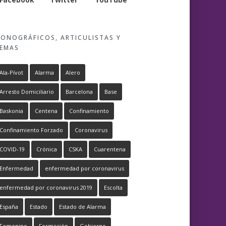
ONOGRÁFICOS, ARTICULISTAS Y
EMAS
Ala-Pívot
Alarma
Alero
Arresto Domiciliario
Barcelona
Base
Baskonia
Centena
Confinamiento
Confinamiento Forzado
Coronavirus
COVID-19
Crónica
CSKA
Cuarentena
Enfermedad
enfermedad por coronavirus
enfermedad por coronavirus 2019
Escolta
España
Estado
Estado de Alarma
Femenino
Formación
Gobierno