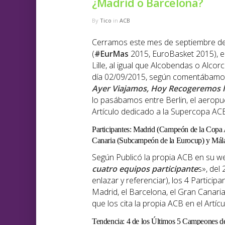
¿Madrid o Barcelona?
By
Tico
in
ACB
Cerramos este mes de septiembre de 
(
#EurMas
2015, EuroBasket 2015), e
Lille, al igual que Alcobendas o Alco
día 02/09/2015, según comentábamos 
Ayer Viajamos, Hoy Recogeremos l
lo pasábamos entre Berlin, el aeropuer
Artículo dedicado a la Supercopa AC
Participantes: Madrid (Campeón de la Cop
Canaria (Subcampeón de la Eurocup) y Mála
Según Publicó la propia ACB en su web
cuatro equipos participante
s», del
enlazar y referenciar), los 4 Partic
Madrid, el Barcelona, el Gran Canaria
que los cita la propia ACB en el Artíc
Tendencia: 4 de los Últimos 5 Campeones d