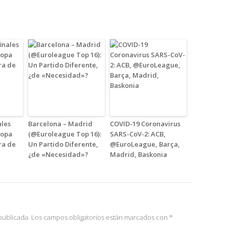
ales
Barcelona – Madrid
COVID-19 Coronavirus
copa
(@Euroleague Top 16):
SARS-CoV-2: ACB,
ra de
Un Partido Diferente,
@EuroLeague, Barça,
¿de «Necesidad»?
Madrid, Baskonia
publicada.
Los campos obligatorios están marcados con
*