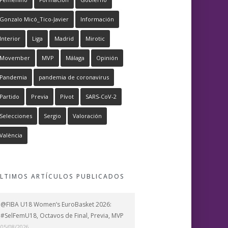
Gonzalo Micó_Tico-Javier
Información
Interior
Liga
Madrid
Mirotic
Movember
MVP
Málaga
Opinión
Pandemia
pandemia de coronavirus
Partido
Previa
Pívot
SARS-CoV-2
Selecciones
Sergio
Valoración
València
LTIMOS ARTÍCULOS PUBLICADOS
@FIBA U18 Women’s EuroBasket 2026:
#SelFemU18, Octavos de Final, Previa, MVP
05/08/2026