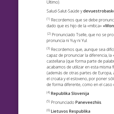
Último).
Salud-Salut-Saúde y
devuestrobask
(1)
Recordemos que se debe pronunciar
dado que es hijo de la «mítica»
«Won
(2)
Pronunciado Tselle, que no se pronu
pronuncia ni Yuy ni Yul.
(3)
Recordemos que, aunque sea difíci
capaz de pronunciar la diferencia, la 
castellana (que forma parte de palabr
acabamos de utilizar en esta misma 
(además de otras partes de Europa, 
el croata y el esloveno, por poner s
de forma diferente, como en el caso de
(4)
Republika Slovenija
(5)
Pronunciado
Paneveezhiis
.
(6)
Lietuvos Respublika