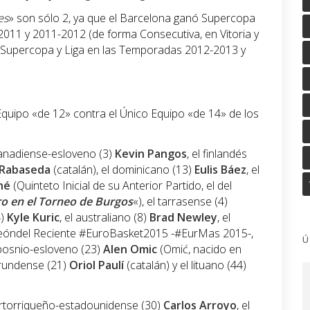
es
» son sólo 2, ya que el Barcelona ganó Supercopa
011 y 2011-2012 (de forma Consecutiva, en Vitoria y
ó Supercopa y Liga en las Temporadas 2012-2013 y
 Equipo «de 12» contra el Único Equipo «de 14» de los
canadiense-esloveno (3)
Kevin Pangos
, el finlandés
 Rabaseda
(catalán), el dominicano (13)
Eulis Báez
, el
né
(Quinteto Inicial de su Anterior Partido, el del
ro en el Torneo de Burgos
«), el tarrasense (4)
4)
Kyle Kuric
, el australiano (8)
Brad Newley
, el
óndel Reciente #EuroBasket2015 -#EurMas 2015-,
Ú
el bosnio-esloveno (23)
Alen Omic
(Omić, nacido en
gerundense (21)
Oriol Paulí
(catalán) y el lituano (44)
portorriqueño-estadounidense (30)
Carlos Arroyo
, el