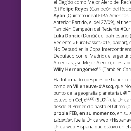
el Elegido como Mejor Alero del Re
(9)
Felipe Reyes
(Campeón del Recien
Ayón
(Quinteto ideal FIBA Americas, s
Anterior Partido, el del 27/09), el tin
También Campeón del Reciente #EuroB
Luka Doncic
(Dončić), el palmesano 
Reciente #EuroBasket2015, balear), 
No Debutó en la Copa Intercontinent
Debutado con el Madrid), el argentino
Americas, ¿su Mejor Alero?), el esta
(1)
Willy Hernangómez
(También Cam
Ha Informado (después de haber cubie
como en
Villeneuve-d’Ascq
, que No
punto de la geografía planetaria),
@T
(2)(3)
(4)
estuvo en
Celje
(
SLO
), la Úni
desde el Primer día hasta el Último (a
propia FEB, en su momento
, en su 
Lituania
«, fue la Única web «Hispana
Única web Hispana que estuvo en el 