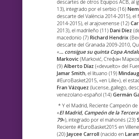
descartes de otros Equipos ACB, al i
13), integrado por el serbio (16)
Nema
descarte del València 2014-2015), el 
2014-2015), el arajovenense (12)
Car
2013), el madrileño (11)
Dani Díez
(de
macedonio (7)
Richard Hendrix
(Вен
descarte del Granada 2009-2010, Quint
«
… consigue su quinta Copa Andalu
Markovic
(Marković, Стефан Маркови
(9)
Alberto Díaz
(«devuelto» del Fue
Jamar Smith
, el lituano (19)
Mindaug
#EuroBasket2015, «en Lille»), el est
Fran Vázquez
(lucense, gallego, des
venezolano-español (14)
Germán Ga
* Y el Madrid, Reciente Campeón de
«
El Madrid, Campeón de la Tercera 
79
«), integrado por el mahonés (23)
S
Reciente #EuroBasket2015 en Villene
(20)
Jaycee Carroll
(nacido en
Laram