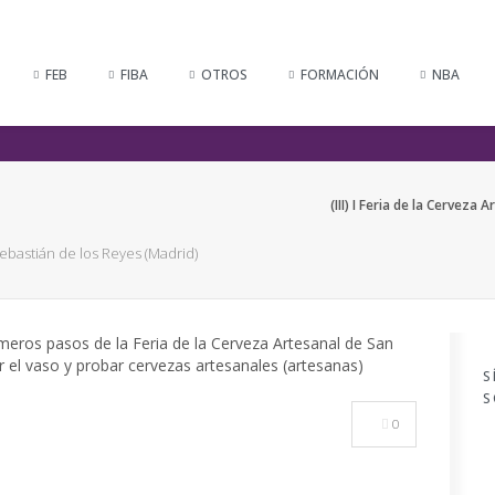
FEB
FIBA
OTROS
FORMACIÓN
NBA
(III) I Feria de la Cerveza
 Sebastián de los Reyes (Madrid)
S
S
0