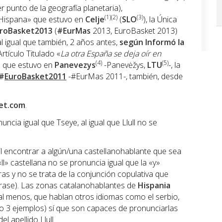
 punto de la geografía planetaria),
(1)(2)
(3)
«Hispana» que estuvo en
Celje
(
SLO
), la Única
roBasket2013
(
#EurMas
2013, EuroBasket 2013)
al igual que también, 2 años antes,
según Informó la
Artículo Titulado «
La otra España se deja oír en
(4)
(5)
» que estuvo en
Panevezys
-Panevėžys,
LTU
-, la
#
EuroBasket2011
-#EurMas 2011-, también, desde
et.com
.
ncia igual que Tseye, al igual que Llull no se
l encontrar a algún/una castellanohablante que sea
«ll» castellana no se pronuncia igual que la «y»
as y no se trata de la conjunción copulativa que
frase). Las zonas catalanohablantes de
Hispania
al menos, que hablan otros idiomas como el serbio,
ólo 3 ejemplos) sí que son capaces de pronunciarlas
l apellido Llull.