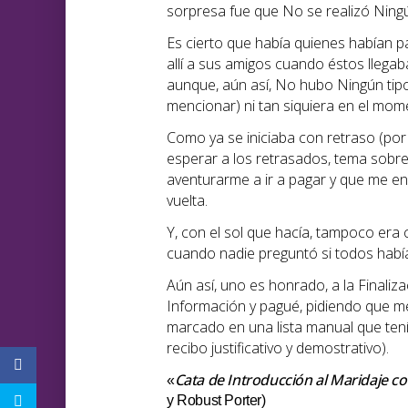
sorpresa fue que No se realizó Ningú
Es cierto que había quienes habían 
allí a sus amigos cuando éstos lleg
aunque, aún así, No hubo Ningún ti
mencionar) ni tan siquiera en el mome
Como ya se iniciaba con retraso (por
esperar a los retrasados, tema sobr
aventurarme a ir a pagar y que me e
vuelta.
Y, con el sol que hacía, tampoco era
cuando nadie preguntó si todos hab
Aún así, uno es honrado, a la Finaliz
Información y pagué, pidiendo que me
marcado en una lista manual que tení
recibo justificativo y demostrativo).
Cata de Introducción al Maridaje c
«
y Robust Porter)