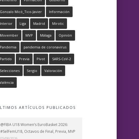
Gonzalo Micó_Tico-Javier
Información
Interior
Liga
Madrid
Mirotic
Movember
MVP
Málaga
Opinión
Pandemia
pandemia de coronavirus
Partido
Previa
Pívot
SARS-CoV-2
Selecciones
Sergio
Valoración
València
LTIMOS ARTÍCULOS PUBLICADOS
@FIBA U18 Women’s EuroBasket 2026:
#SelFemU18, Octavos de Final, Previa, MVP
05/08/2026