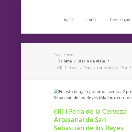
INICIO
ACB
EuroLeague
You are here:
Home
Diario de Viaje
(III) I Feria de la Cerveza Artesanal de San
(III) I Feria de la Cerveza
Artesanal de San
Sebastián de los Reyes