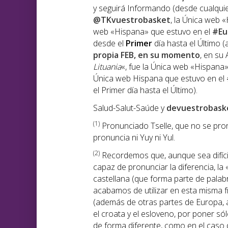
y seguirá Informando (desde cualquier
@TKvuestrobasket
, la Única web 
web «Hispana» que estuvo en el
#Eu
desde el
Primer
día hasta el Último (
propia FEB, en su momento
, en su 
Lituania
«, fue la Única web «Hispana
Única web Hispana que estuvo en el
el Primer día hasta el Último).
Salud-Salut-Saúde y
devuestrobask
(1)
Pronunciado Tselle, que no se pronu
pronuncia ni Yuy ni Yul.
(2)
Recordemos que, aunque sea difíci
capaz de pronunciar la diferencia, la 
castellana (que forma parte de palabr
acabamos de utilizar en esta misma 
(además de otras partes de Europa, 
el croata y el esloveno, por poner s
de forma diferente, como en el caso de