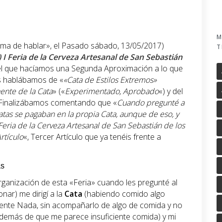
M
rma de hablar», el Pasado sábado, 13/05/2017)
T
I) I Feria de la Cerveza Artesanal de San Sebastián
n el que hacíamos una Segunda Aproximación a lo que
os hablábamos de «
«Cata de Estilos Extremos»
ente de la Cata
» («
Experimentado, Aprobado
«) y del
e Finalizábamos comentando que «
Cuando pregunté a
atas se pagaban en la propia Cata, aunque de eso, y
Feria de la Cerveza Artesanal de San Sebastián de los
rtículo
«, Tercer Artículo que ya tenéis frente a
as
ganización de esta «Feria» cuando les pregunté al
ar) me dirigí a la
Cata
(habiendo comido algo
ente Nada, sin acompañarlo de algo de comida y no
además de que me parece insuficiente comida) y mi