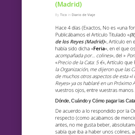
(Madrid)
By
Tico
in
Diario de Viaje
Hace 4 días (Exactos, No es «una fo
Publicábamos el Artículo Titulado «
(I
de los Reyes (Madrid)
«, Artículo e
había sido dicha «
Feria
«, en el que 
acompañada por… colines
«, del »
Pon
«
Precio de la Cata: 5 €
«, Artículo qu
la Organización, me dijeron que las C
de muchos otros aspectos de esta «I 
Reyes» ya os hablaré en un Próximo A
vuestros ojos, entre vuestras manos.
Dónde, Cuándo y Cómo pagar las Cat
De acuerdo a lo respondido por la Or
respecto (como acabamos de mencion
antes, no me gusta beber, absolutam
sabía que iba a haber unos colines, 