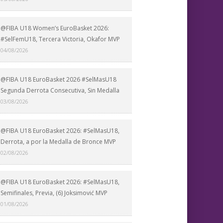
@FIBA U18 Women’s EuroBasket 2026:
#SelFemU18, Tercera Victoria, Okafor MVP
04/08/2026
@FIBA U18 EuroBasket 2026 #SelMasU18
Segunda Derrota Consecutiva, Sin Medalla
03/08/2026
@FIBA U18 EuroBasket 2026: #SelMasU18,
Derrota, a por la Medalla de Bronce MVP
02/08/2026
@FIBA U18 EuroBasket 2026: #SelMasU18,
Semifinales, Previa, (6) Joksimović MVP
01/08/2026