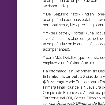
acompañada de un poco de paté unt
-«crispbread»-);
* De «Segundo Plato», «Indian Honey 
acompañada por unas patatas bravas q
personalmente, No aprecié el picante
* Y «de Postre», «Porter» (una Rob
– volcán de chocolate que yo, debido
acompañarla con lo que había sobrado
acompañantes).
Y para Más Detalles (que Todavía qu
emplazo a un Próximo Artículo.
Ha Informado (sin Deformar, sin Desi
Estambul
–
Istanbul
-, a 2 días de la
@EuroLeague
«de Todos contra Tod
Primera Final Four de la Nueva Era 
Olímpica de Baloncesto Acreditada p
Territorial del COI, Comité Olímpico 
ver «
La Única web Olímpica de Bal