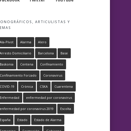
ONOGRÁFICOS, ARTICULISTAS Y
EMAS
Ala-Pívot
Alarma
Alero
Arresto Domiciliario
Barcelona
Base
Baskonia
Centena
Confinamiento
Confinamiento Forzado
Coronavirus
COVID-19
Crónica
CSKA
Cuarentena
Enfermedad
enfermedad por coronavirus
enfermedad por coronavirus 2019
Escolta
España
Estado
Estado de Alarma
Femenino
Formación
Gobierno