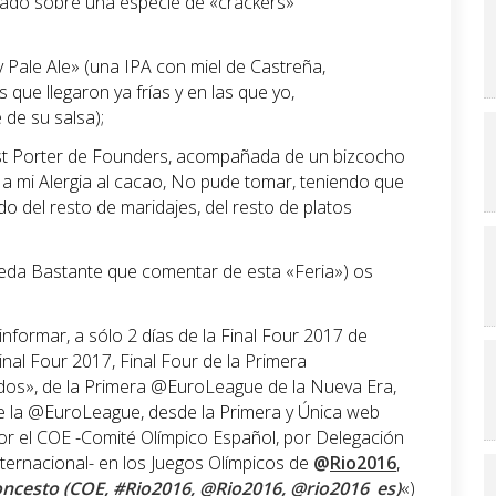
ado sobre una especie de «crackers»
Pale Ale» (una IPA con miel de Castreña,
ue llegaron ya frías y en las que yo,
 de su salsa);
ust Porter de Founders, acompañada de un bizcocho
 a mi Alergia al cacao, No pude tomar, teniendo que
 del resto de maridajes, del resto de platos
eda Bastante que comentar de esta «Feria») os
nformar, a sólo 2 días de la Final Four 2017 de
 Final Four 2017, Final Four de la Primera
os», de la Primera @EuroLeague de la Nueva Era,
de la @EuroLeague, desde la Primera y Única web
or el COE -Comité Olímpico Español, por Delegación
Internacional- en los Juegos Olímpicos de
@
Rio2016
,
oncesto (COE, #Rio2016, @Rio2016, @rio2016_es)
«)