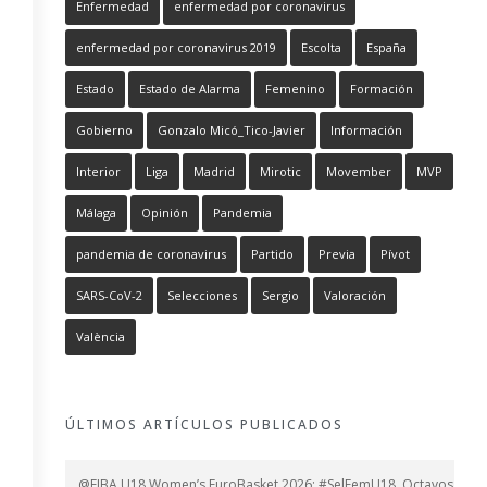
Enfermedad
enfermedad por coronavirus
enfermedad por coronavirus 2019
Escolta
España
Estado
Estado de Alarma
Femenino
Formación
Gobierno
Gonzalo Micó_Tico-Javier
Información
Interior
Liga
Madrid
Mirotic
Movember
MVP
Málaga
Opinión
Pandemia
pandemia de coronavirus
Partido
Previa
Pívot
SARS-CoV-2
Selecciones
Sergio
Valoración
València
ÚLTIMOS ARTÍCULOS PUBLICADOS
@FIBA U18 Women’s EuroBasket 2026: #SelFemU18, Octavos