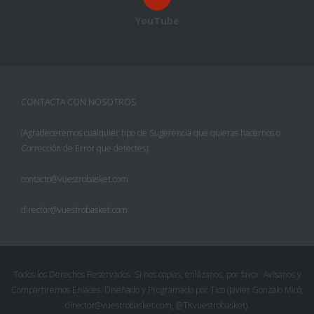
YouTube
CONTACTA CON NOSOTROS
(Agradeceremos cualquier tipo de Sugerencia que quieras hacernos o
Corrección de Error que detectes):
contacto@vuestrobasket.com
director@vuestrobasket.com
Facebook
Twitter
Todos los Derechos Reservados. Si nos copias, enlázanos, por favor. Avísanos y
Compartiremos Enlaces. Diseñado y Programado por Tico (Javier Gonzalo Micó,
Pinterest
director@vuestrobasket.com, @TKvuestrobasket).