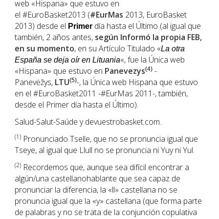
web «Hispana» que estuvo en
el #EuroBasket2013 (
#EurMas
2013, EuroBasket
2013) desde el
día hasta el Último (al igual que
Primer
también, 2 años antes,
según Informó la propia FEB,
en su momento
, en su Artículo Titulado «
La otra
«, fue la Única web
España se deja oír en Lituania
«Hispana» que estuvo en
Panevezys
(4)
-
Panevėžys,
LTU
(5)
-, la Única web Hispana que estuvo
en el #EuroBasket2011 -#EurMas 2011-, también,
desde el Primer día hasta el Último).
Salud-Salut-Saúde y devuestrobasket.com.
(1
)
Pronunciado Tselle, que no se pronuncia igual que
Tseye, al igual que Llull no se pronuncia ni Yuy ni Yul.
(2)
Recordemos que, aunque sea difícil encontrar a
algún/una castellanohablante que sea capaz de
pronunciar la diferencia, la «ll» castellana no se
pronuncia igual que la «y» castellana (que forma parte
de palabras y no se trata de la conjunción copulativa