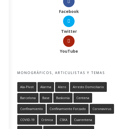
Facebook
Twitter
YouTube
MONOGRÁFICOS, ARTICULISTAS Y TEMAS
Ala-Pívot
Alarma
Alero
Arresto Domiciliario
Barcelona
Base
Baskonia
Centena
Confinamiento
Confinamiento Forzado
Coronavirus
COVID-19
Crónica
CSKA
Cuarentena