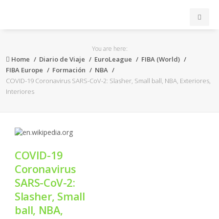
INICIO
You are here:
Home
Diario de Viaje
EuroLeague
FIBA (World)
ACB
FIBA Europe
Formación
NBA
COVID-19 Coronavirus SARS-CoV-2: Slasher, Small ball, NBA, Exteriores,
Interiores
EuroLeague
FEB
FIBA
COVID-19
Coronavirus
OTROS
SARS-CoV-2:
Slasher, Small
FORMACIÓN
ball, NBA,