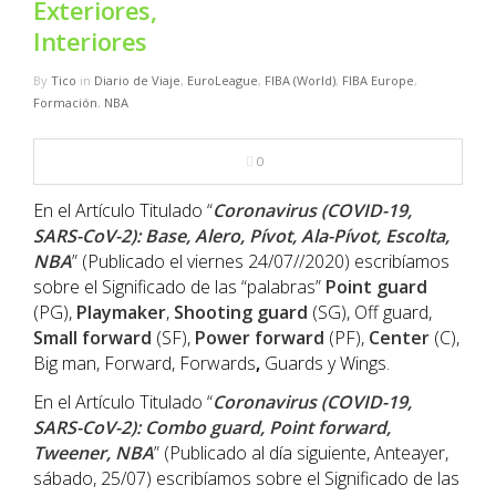
Exteriores,
NBA
Interiores
MULTIMEDIA
By
Tico
in
Diario de Viaje
,
EuroLeague
,
FIBA (World)
,
FIBA Europe
,
Formación
,
NBA
RIO 2016
0
En el Artículo Titulado “
Coronavirus (COVID-19,
SARS-CoV-2): Base, Alero, Pívot, Ala-Pívot, Escolta,
NBA
” (Publicado el viernes 24/07//2020) escribíamos
sobre el Significado de las “palabras”
Point guard
(PG),
Playmaker
,
Shooting guard
(SG), Off guard,
Small
forward
(SF),
Power forward
(PF),
Center
(C),
Big man, Forward, Forwards
,
Guards y Wings.
En el Artículo Titulado “
Coronavirus (COVID-19,
SARS-CoV-2): Combo guard, Point forward,
Tweener, NBA
” (Publicado al día siguiente, Anteayer,
sábado, 25/07) escribíamos sobre el Significado de las