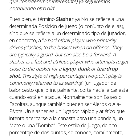
que consideremos Interesante) ya seguiremos
escribiendo otro día
”.
Pues bien, el término
Slasher
ya No se refiere a una
determinada Posición de Juego (o conjunto de ellas),
sino que se refiere a un determinado tipo de Jugador,
en concreto, a “
a basketball player who primarily
drives (slashes) to the basket when on offense. They
are typically a guard, but can also be a forward. A
slasher is a fast and athletic player who attempts to get
close to the basket for a
layup
,
dunk
or
teardrop
shot
. This style of high-percentage two-point play is
commonly referred to as slashing
” (un jugador de
baloncesto que, principalmente, corta hacia la canasta
cuando está en ataque. Normalmente son Bases o
Escoltas, aunque también pueden ser Aleros o Ala-
Pívots. Un slasher es un jugador rápido y atlético que
intenta acercarse a la canasta para una bandeja, un
Mate o una “Bomba”. Este estilo de juego, de alto
porcentaje de dos puntos, se conoce, comúnmente,