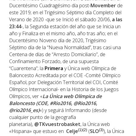
Ducentésimo Cuadragésimo día post-
Movember
de
este 2019; en el Trigésimo Séptimo día Completo del
Verano de 2020 -que se Inició el sábado 20/06,
a las
23:44
-, la Segunda estación del año que se Inicia un
año y Finaliza en el mismo año, año tras año; en el
Ducentésimo Noveno día de 2020, Trigésimo
Séptimo día de la “Nueva Normalidad”, tras casi una
Centena de días de “Arresto Domiciliario”, de
Confinamiento Forzado, de una supuesta
“Cuarentena”; la
Primera
y Única web Olímpica de
Baloncesto Acreditada por el COE -Comité Olímpico
Español, por Delegación Territorial del COI, Comité
Olímpico Internacional- en la Historia de los Juegos
Olímpicos, ver «
La Única web Olímpica de
Baloncesto (COE, #Rio2016, @Rio2016,
@rio2016_es)
«) y seguirá Informando (desde
cualquier punto de la geografía
planetaria),
@TKvuestrobasket
, la Única web
«Hispana» que estuvo en
Celje
(1)(2)
(
SLO
(3)
), la Única