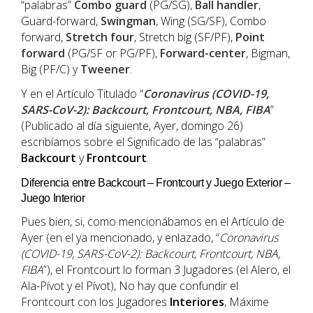
“palabras”
Combo guard
(PG/SG),
Ball
handler
,
Guard-forward,
Swingman
, Wing (SG/SF), Combo
forward,
Stretch four
, Stretch big (SF/PF),
Point
forward
(PG/SF or PG/PF),
Forward-center
, Bigman,
Big (PF/C) y
Tweener
.
Y en el Artículo Titulado “
Coronavirus (COVID-19,
SARS-CoV-2): Backcourt, Frontcourt, NBA, FIBA
”
(Publicado al día siguiente, Ayer, domingo 26)
escribíamos sobre el Significado de las “palabras”
Backcourt
y
Frontcourt
.
Diferencia entre Backcourt – Frontcourt y Juego Exterior –
Juego Interior
Pues bien, si, como mencionábamos en el Artículo de
Ayer (en el ya mencionado, y enlazado, “
Coronavirus
(COVID-19, SARS-CoV-2): Backcourt, Frontcourt, NBA,
FIBA
”), el Frontcourt lo forman 3 Jugadores (el Alero, el
Ala-Pívot y el Pívot), No hay que confundir el
Frontcourt con los Jugadores
Interiores
, Máxime