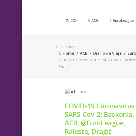
INICIO
ACB
EuroLeague
You are here:
Home
ACB
Diario de Viaje
Eur
COVID-19 Coronavirus SARS-CoV-2: Baskon
Dragić
COVID-19 Coronavirus
SARS-CoV-2: Baskonia,
ACB, @EuroLeague,
Raieste, Dragić