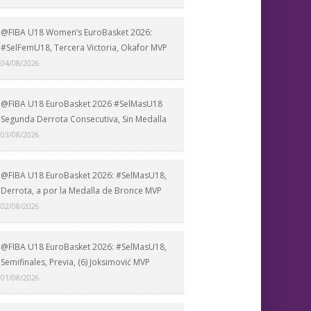
@FIBA U18 Women’s EuroBasket 2026:
#SelFemU18, Tercera Victoria, Okafor MVP
04/08/2026
@FIBA U18 EuroBasket 2026 #SelMasU18
Segunda Derrota Consecutiva, Sin Medalla
03/08/2026
@FIBA U18 EuroBasket 2026: #SelMasU18,
Derrota, a por la Medalla de Bronce MVP
02/08/2026
@FIBA U18 EuroBasket 2026: #SelMasU18,
Semifinales, Previa, (6) Joksimović MVP
01/08/2026