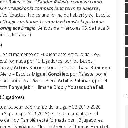
der Raieste
(ver “
Sander Raieste renueva como
024
” y “
Baskonia commits long term to Raieste
”,
ías, Exactos, No es una forma de hablar) y del Escolta
 Dragic continuará como baskonista la próxima
oring ace Dragic
”, Ambos del miércoles 05, de hace 3
orma de hablar).
)
 en el momento de Publicar este Artículo de Hoy,
a está formada por 13 Jugadores: por los Bases –
ldoza
y
Artūrs Kurucs
, por el Escolta – Base
Khadeen
l Alero – Escolta
Miguel González
, por Raieste, por el
skis
, por el Ala-Pívot – Alero
Achille Polonara
, por el
ívots
Tonye Jekiri
,
Ilimane Diop
y
Youssoupha Fall
.
Ú
13 Jugadores)
ctual Subcampeón tanto de la Liga ACB 2019-2020
la Supercopa ACB 2019) en este momento, en el
lo de Hoy, También está formada por 13 Jugadores:
athes
(Νικόλαος «Νικ» Καλάθης) y
Thomas Heurtel
,