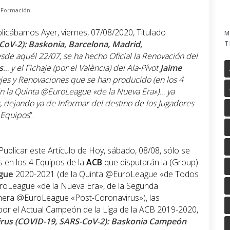
,
Formación
blicábamos Ayer, viernes, 07/08/2020, Titulado
M
oV-2): Baskonia, Barcelona, Madrid,
T
sde aquél 22/07, se ha hecho Oficial la Renovación del
s
… y el Fichaje (por el
València
) del Ala-Pívot
Jaime
hajes y Renovaciones que se han producido (en los 4
n la Quinta
@EuroLeague
«de la Nueva Era»
)… ya
s, dejando ya de Informar del destino de los Jugadores
 Equipos
”.
ublicar este Artículo de Hoy, sábado, 08/08, sólo se
en los 4 Equipos de la
ACB
que disputarán la (Group)
gue
2020-2021 (de la Quinta @EuroLeague «de Todos
roLeague «de la Nueva Era», de la Segunda
mera @EuroLeague «Post-Coronavirus»), las
 por el Actual Campeón de la Liga de la ACB 2019-2020,
rus (COVID-19, SARS-CoV-2): Baskonia Campeón