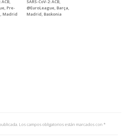
 ACB,
SARS-CoV-2: ACB,
e, Pre-
@EuroLeague, Barça,
, Madrid
Madrid, Baskonia
publicada.
Los campos obligatorios están marcados con
*