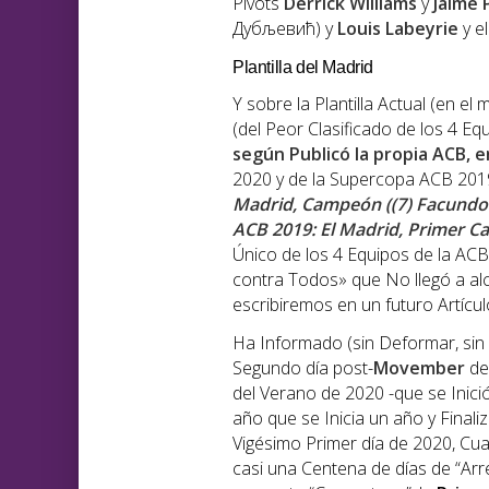
Pívots
Derrick Williams
y
Jaime P
Дубљевић) y
Louis Labeyrie
y el
Plantilla del Madrid
Y sobre la Plantilla Actual (en e
(del Peor Clasificado de los 4 
según Publicó la propia ACB, e
2020 y de la Supercopa ACB 2019, 
Madrid, Campeón ((7) Facund
ACB 2019: El Madrid, Primer 
Único de los 4 Equipos de la A
contra Todos» que No llegó a alc
escribiremos en un futuro Artícul
Ha Informado (sin Deformar, si
Segundo día post-
Movember
de
del Verano de 2020 -que se Inici
año que se Inicia un año y Final
Vigésimo Primer día de 2020, Cu
casi una Centena de días de “Arr