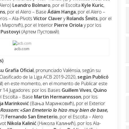
 Alero)
Leandro Bolmaro
, por el Escolta
Kyle Kuric
,
ins
, por el Alero – Base
Ádám Hanga
, por el Alero –
leros – Ala-Pívots
Víctor Claver
y
Rolands Šmits
, por el
Миротић), por el Interior
Pierre Oriola
y por los
 Pustovyi
(Артем Пустовий).
acb.com
s)
u Grafía Oficial
, pronunciado Valénsia, según su
 Clasificado de la Liga ACB 2019-2020,
según Publicó
l
) en este momento, en el momento de Publicar este
or 14 Jugadores: por los Bases
Guillem Vives
,
Quino
el Escolta – Base
Martin Hermannsson
, por los
ja Marinković
(Вања Маринковић), por el Exterior
Rossom: «San Emeterio lo hizo muy bien de base,
17)
Fernando San Emeterio
, por el Escolta – Alero
ívot
Nikola Kalinić
(Никола Калинић), por los Ala-