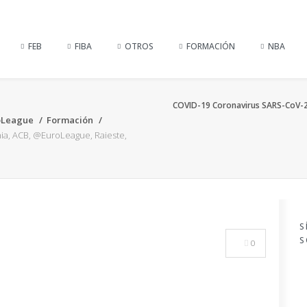
FEB
FIBA
OTROS
FORMACIÓN
NBA
COVID-19 Coronavirus SARS-CoV-2:
oLeague
Formación
ia, ACB, @EuroLeague, Raieste,
S
S
0