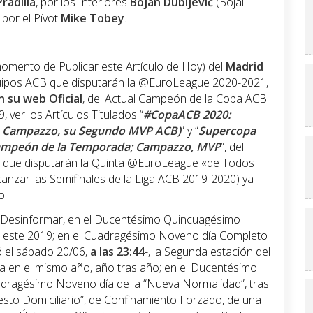
radilla
, por los Interiores
Bojan Dubljević
(Бојан
 por el Pívot
Mike Tobey
.
l momento de Publicar este Artículo de Hoy) del
Madrid
Equipos ACB que disputarán la @EuroLeague 2020-2021,
n su web Oficial
, del Actual Campeón de la Copa ACB
ver los Artículos Titulados “
#CopaACB 2020:
o Campazzo, su Segundo MVP ACB)
” y “
Supercopa
Campeón de la Temporada; Campazzo, MVP
”, del
CB que disputarán la Quinta @EuroLeague «de Todos
anzar las Semifinales de la Liga ACB 2019-2020) ya
o.
n Desinformar, en el Ducentésimo Quincuagésimo
 este 2019; en el Cuadragésimo Noveno día Completo
ó el sábado 20/06,
a las 23:44
-, la Segunda estación del
iza en el mismo año, año tras año; en el Ducentésimo
adragésimo Noveno día de la “Nueva Normalidad”, tras
esto Domiciliario”, de Confinamiento Forzado, de una