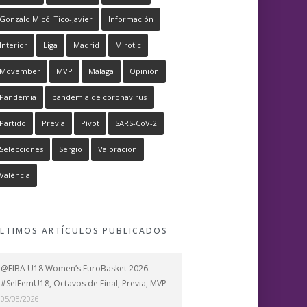
Gonzalo Micó_Tico-Javier
Información
Interior
Liga
Madrid
Mirotic
Movember
MVP
Málaga
Opinión
Pandemia
pandemia de coronavirus
Partido
Previa
Pívot
SARS-CoV-2
Selecciones
Sergio
Valoración
València
LTIMOS ARTÍCULOS PUBLICADOS
@FIBA U18 Women’s EuroBasket 2026:
#SelFemU18, Octavos de Final, Previa, MVP
05/08/2026