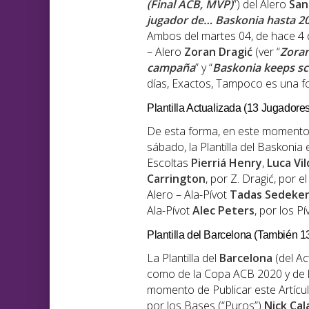
(Final ACB, MVP)
”) del Alero
San
jugador de… Baskonia hasta 2
Ambos del martes 04, de hace 4 d
– Alero
Zoran Dragić
(ver “
Zoran
campaña
” y “
Baskonia keeps sc
días, Exactos, Tampoco es una f
Plantilla Actualizada (13 Jugadores
De esta forma, en este momento,
sábado, la Plantilla del Baskoni
Escoltas
Pierriá Henry
,
Luca Vi
Carrington
, por Z. Dragić, por e
Alero – Ala-Pívot
Tadas Sedeker
Ala-Pívot
Alec Peters
, por los P
Plantilla del Barcelona (También 
La Plantilla del
Barcelona
(del A
como de la Copa ACB 2020 y de 
momento de Publicar este Artícu
por los Bases (“Puros”)
Nick Cal