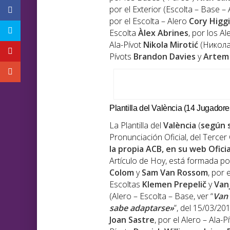
por el Exterior (Escolta – Base –
por el Escolta – Alero
Cory Higg
Escolta
Àlex Abrines
, por los A
Ala-Pívot
Nikola Mirotić
(Никола 
Pívots
Brandon Davies
y
Artem
Plantilla del València (14 Jugadore
La Plantilla del
València
(
según s
Pronunciación Oficial, del Tercer
la propia ACB, en su web Oficia
Artículo de Hoy, está formada p
Colom
y
Sam Van Rossom
, por 
Escoltas
Klemen Prepelič
y
Van
(Alero – Escolta – Base, ver “
Van 
sabe adaptarse»
”, del 15/03/20
Joan Sastre
, por el Alero – Ala-P