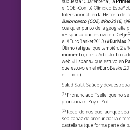
supuesta “Cuarentena”; la
Prime
el COE -Comité Olímpico Español,
Internacional- en la Historia de l
Baloncesto (COE, #Rio2016, @R
cualquier punto de la geografía p
«Hispana» que estuvo en
Celje
(
el #EuroBasket2013 (
#EurMas
2
Último (al igual que también, 2 a
momento
, en su Artículo Titulad
web «Hispana» que estuvo en
P
que estuvo en el #EuroBasket201
el Último).
Salud-Salut-Saúde y devuestroba
(1
)
Pronunciado Tselle, que no se p
pronuncia ni Yuy ni Yul.
(2)
Recordemos que, aunque sea di
sea capaz de pronunciar la diferen
castellana (que forma parte de pa