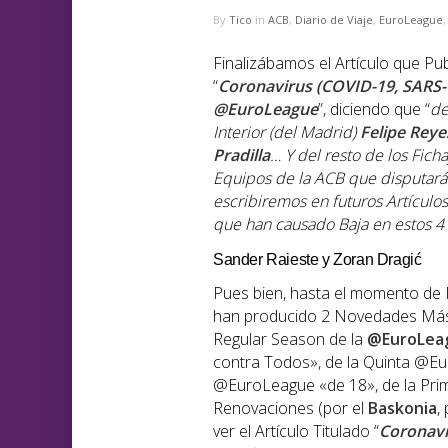
By
Tico
in
ACB
,
Diario de Viaje
,
EuroLeague
Finalizábamos el Artículo que Pu
“
Coronavirus (COVID-19, SARS-C
@EuroLeague
”, diciendo que “
de
Interior (del
Madrid
)
Felipe Reye
Pradilla
… Y del resto de los Fic
Equipos de la ACB que disputará
escribiremos en futuros Artículo
que han causado Baja en estos 4
Sander Raieste y Zoran Dragić
Pues bien, hasta el momento de P
han producido 2 Novedades Más 
Regular Season de la
@EuroLea
contra Todos», de la Quinta @Eu
@EuroLeague «de 18», de la Pri
Renovaciones (por el
Baskonia
,
ver el Artículo Titulado “
Coronavi