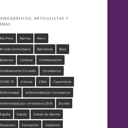
ONOGRÁFICOS, ARTICULISTAS Y
EMAS
Ala-Pívot
Alarma
Alero
Arresto Domiciliario
Barcelona
Base
Baskonia
Centena
Confinamiento
Confinamiento Forzado
Coronavirus
COVID-19
Crónica
CSKA
Cuarentena
Enfermedad
enfermedad por coronavirus
enfermedad por coronavirus 2019
Escolta
España
Estado
Estado de Alarma
Femenino
Formación
Gobierno