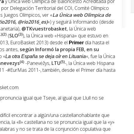
ra
y Única web Olímpica de Baloncesto Acreditada por
 por Delegación Territorial del COI, Comité Olímpico
os Juegos Olímpicos, ver «
La Única web Olímpica de
io2016, @rio2016_es)
«) y seguirá Informando (desde
lanetaria),
@TKvuestrobasket
, la Única web
1)(2)
(
SLO
(3)
), la Única web «Hispana» que estuvo en
013, EuroBasket 2013) desde el
día hasta el
Primer
ños antes,
según Informó la propia FEB, en su
o «
«, fue la Única
La otra España se deja oír en Lituania
anevezys
(4)
-Panevėžys,
LTU
(5)
-, la Única web Hispana
1 -#EurMas 2011-, también, desde el Primer día hasta
sket.com.
ronuncia igual que Tseye, al igual que Llull no se
fícil encontrar a algún/una castellanohablante que
cia, la «ll» castellana no se pronuncia igual que la «y»
labras y no se trata de la conjunción copulativa que