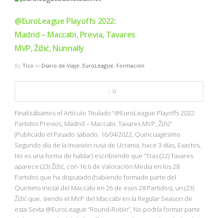
@EuroLeague Playoffs 2022:
Madrid – Maccabi, Previa, Tavares
MVP, Žižić, Nunnally
By
Tico
in
Diario de Viaje
,
EuroLeague
,
Formación
0
Finalizábamos el Artículo Titulado “@EuroLeague Playoffs 2022:
Partidos Previos, Madrid – Maccabi, Tavares MVP, Žižić”
(Publicado el Pasado sábado, 16/04/2022, Quincuagésimo
Segundo día de la Invasión rusa de Ucrania, hace 3 días, Exactos,
No es una forma de hablar) escribiendo que “Tras (22) Tavares
aparece (23) Žižić, con 16.6 de Valoración Media en los 28
Partidos que ha disputado (habiendo formado parte del
Quinteto Inicial del Maccabi en 26 de esos 28 Partidos), un (23)
Žižić que, siendo el MVP del Maccabi en la Regular Season de
esta Sexta @EuroLeague “Round-Robin”, No podría formar parte