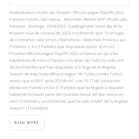
Finalizábamos el Artículo Titulado “@EuroLeague Playoffs 2022:
Partidos Previos, Barcelona – München, Mirotić MVP” (Publicado
Anteayer, domingo, 10/04/2022, Cuadragésimo Sexto día de la
Invasión rusa de Ucrania de 2022) escribiendo que “Si en lugar
de centrarnos sólo en los 2 Barcelona – München Previos a los
Próximos 3, 4 o 5 Partidos que disputarán (entre sí) en los
Próximos @EuroLeague Playoffs 2022 echamos un ojo a las
Estadísticas de estos 2 Equipos a lo largo de Todos (y cada uno
de) los Partidos que han disputado a lo largo de la Regular
Season de esta Sexta @EuroLeague “de Todos contra Todos”,
vemos que el MVP sería (33) Mirotić, con 19.77 de Valoración
Media por Partido en los 31 Partidos que ha llegado a disputar,
habiendo formado parte del Quinteto Inicial del Barcelona en
esos 31 Partidos, un (33) Mirotić que ha sido el MVP de la Regular
Season”. (11) Vladimir
READ MORE