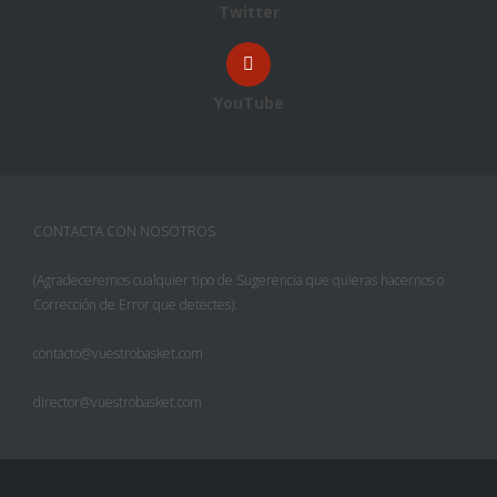
Twitter
YouTube
CONTACTA CON NOSOTROS
(Agradeceremos cualquier tipo de Sugerencia que quieras hacernos o
Corrección de Error que detectes):
contacto@vuestrobasket.com
director@vuestrobasket.com