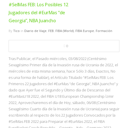
#SelMas FEB: Los Posibles 12
Jugadores del #EurMas “de
Georgia”, NBA Juancho
By
Tico
in
Diario de Viaje
,
FEB
,
FIBA (World)
,
FIBA Europe
,
Formación
0
Tras Publicar, el Pasado miércoles, 03/08/2022 (Centésimo
Sexagésimo Primer día de la Invasión rusa de Ucrania de 2022, el
miércoles de esta misma semana, hace Sólo 3 días, Exactos, No
es una forma de hablar), el Artículo Titulado “#SelMas FEB: Los
Primeros 22 Jugadores del #EurMas “de Georgia”, NBA Juancho” y
dado que Ayer fue el Segundo y Último día de Descanso del
#EurMasU18 2022, del FIBA U18 European Championship İzmir
2022, Aprovecharemos el día de Hoy, sábado, 06/08 (Centésimo
Sexagésimo Cuarto día de la Invasión rusa de Ucrania) para seguir
escribiendo al respecto de los 22 Jugadores Convocados por la
#SelMas FEB 2022 para Preparar el #EurMas 2022, el FIBA
EuroBasket Czech Republic – Georgia – Italy – Germany 2022.