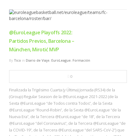
@EuroLeague Playoffs 2022:
Partidos Previos, Barcelona –
München, Mirotić MVP
By
Tico
in
Diario de Viaje
,
EuroLeague
,
Formación
0
Finalizada la Trigésimo Cuarta (y Última) Jornada (RS34) de la
(Group) Regular Season de la @EuroLeague 2021-2022 (de la
Sexta @EuroLeague “de Todos contra Todos”, de la Sexta
@EuroLeague “Round-Robin”, de la Sexta @EuroLeague “de la
Nueva Era”, de la Tercera @EuroLeague “de 18”, de la Tercera
@EuroLeague “del Coronavirus”, de la Tercera @EuroLeague “de
la COVID-19”, de la Tercera @EuroLeague “del SARS-CoV-2”) que