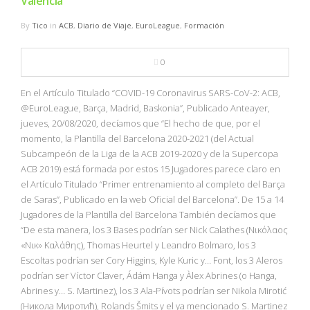
València
By
Tico
in
ACB
,
Diario de Viaje
,
EuroLeague
,
Formación
0
En el Artículo Titulado “COVID-19 Coronavirus SARS-CoV-2: ACB,
@EuroLeague, Barça, Madrid, Baskonia”, Publicado Anteayer,
jueves, 20/08/2020, decíamos que “El hecho de que, por el
momento, la Plantilla del Barcelona 2020-2021 (del Actual
Subcampeón de la Liga de la ACB 2019-2020 y de la Supercopa
ACB 2019) está formada por estos 15 Jugadores parece claro en
el Artículo Titulado “Primer entrenamiento al completo del Barça
de Saras”, Publicado en la web Oficial del Barcelona”. De 15 a 14
Jugadores de la Plantilla del Barcelona También decíamos que
“De esta manera, los 3 Bases podrían ser Nick Calathes (Νικόλαος
«Νικ» Καλάθης), Thomas Heurtel y Leandro Bolmaro, los 3
Escoltas podrían ser Cory Higgins, Kyle Kuric y… Font, los 3 Aleros
podrían ser Víctor Claver, Ádám Hanga y Àlex Abrines (o Hanga,
Abrines y… S. Martinez), los 3 Ala-Pívots podrían ser Nikola Mirotić
(Никола Миротић), Rolands Šmits y el ya mencionado S. Martinez