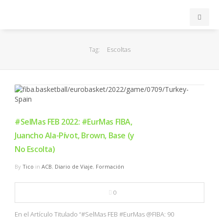
INICIO
Escoltas
Tag:
ACB
EuroLeague
FEB
#SelMas FEB 2022: #EurMas FIBA,
Juancho Ala-Pívot, Brown, Base (y
FIBA
No Escolta)
By
Tico
in
ACB
,
Diario de Viaje
,
Formación
OTROS
0
FORMACIÓN
En el Artículo Titulado “#SelMas FEB #EurMas @FIBA: 90