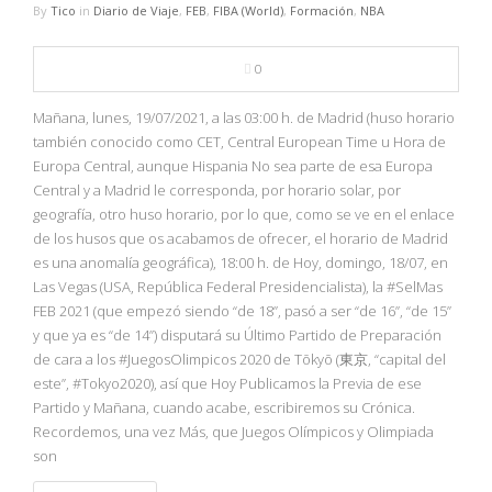
By
Tico
in
Diario de Viaje
,
FEB
,
FIBA (World)
,
Formación
,
NBA
0
Mañana, lunes, 19/07/2021, a las 03:00 h. de Madrid (huso horario
también conocido como CET, Central European Time u Hora de
Europa Central, aunque Hispania No sea parte de esa Europa
Central y a Madrid le corresponda, por horario solar, por
geografía, otro huso horario, por lo que, como se ve en el enlace
de los husos que os acabamos de ofrecer, el horario de Madrid
es una anomalía geográfica), 18:00 h. de Hoy, domingo, 18/07, en
Las Vegas (USA, República Federal Presidencialista), la #SelMas
FEB 2021 (que empezó siendo “de 18”, pasó a ser “de 16”, “de 15”
y que ya es “de 14”) disputará su Último Partido de Preparación
de cara a los #JuegosOlimpicos 2020 de Tōkyō (東京, “capital del
este”, #Tokyo2020), así que Hoy Publicamos la Previa de ese
Partido y Mañana, cuando acabe, escribiremos su Crónica.
Recordemos, una vez Más, que Juegos Olímpicos y Olimpiada
son