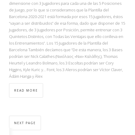
dimensione con 3 Jugadores para cada una de las 5 Posiciones
de Juego, por lo que si consideramos que la Plantilla del
Barcelona 2020-2021 está formada por esos 15 Jugadores, éstos
“vayan a ser distribuidos” de esa forma, dado que disponer de 15
Jugadores, de 3 Jugadores por Posición, permite entrenar con 3
Quintetos Distintos, con Todas las Ventajas que ello conlleva en
los Entrenamientos”. Los 15 Jugadores de la Plantilla del
Barcelona También decíamos que “De esta manera, los 3 Bases
podrían ser Nick Calathes (Νικόλαος «Νικ» Καλάθης), Thomas
Heurtel y Leandro Bolmaro, los 3 Escoltas podrían ser Cory
Higgins, Kyle Kuric y… Font, los 3 Aleros podrían ser Víctor Claver,
Ádám Hanga y Àlex
READ MORE
NEXT PAGE