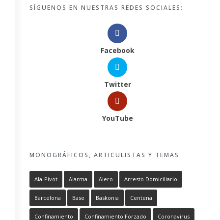
SÍGUENOS EN NUESTRAS REDES SOCIALES:
Facebook
Twitter
YouTube
MONOGRÁFICOS, ARTICULISTAS Y TEMAS
Ala-Pívot
Alarma
Alero
Arresto Domiciliario
Barcelona
Base
Baskonia
Centena
Confinamiento
Confinamiento Forzado
Coronavirus