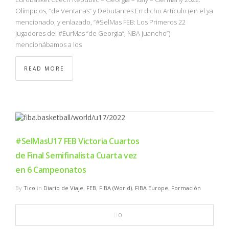
Olímpicos, “de Ventanas” y Debutantes En dicho Artículo (en el ya
mencionado, y enlazado, “#SelMas FEB: Los Primeros 22
Jugadores del #EurMas “de Georgia”, NBA Juancho”)
mencionábamos a los
READ MORE
#SelMasU17 FEB Victoria Cuartos
de Final Semifinalista Cuarta vez
en 6 Campeonatos
By
Tico
in
Diario de Viaje
,
FEB
,
FIBA (World)
,
FIBA Europe
,
Formación
0