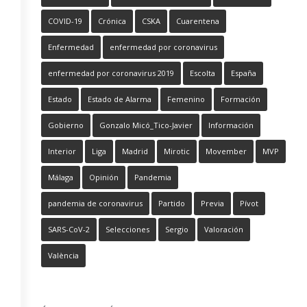
COVID-19
Crónica
CSKA
Cuarentena
Enfermedad
enfermedad por coronavirus
enfermedad por coronavirus 2019
Escolta
España
Estado
Estado de Alarma
Femenino
Formación
Gobierno
Gonzalo Micó_Tico-Javier
Información
Interior
Liga
Madrid
Mirotic
Movember
MVP
Málaga
Opinión
Pandemia
pandemia de coronavirus
Partido
Previa
Pívot
SARS-CoV-2
Selecciones
Sergio
Valoración
València