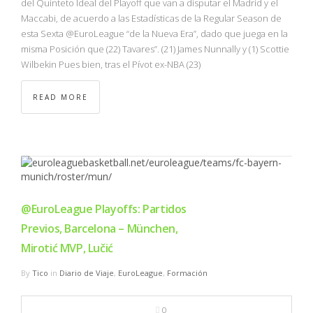
del Quinteto Ideal del Playoff que van a disputar el Madrid y el
Maccabi, de acuerdo a las Estadísticas de la Regular Season de
esta Sexta @EuroLeague “de la Nueva Era”, dado que juega en la
misma Posición que (22) Tavares”. (21) James Nunnally y (1) Scottie
Wilbekin Pues bien, tras el Pívot ex-NBA (23)
READ MORE
@EuroLeague Playoffs: Partidos
Previos, Barcelona – München,
Mirotić MVP, Lučić
By
Tico
in
Diario de Viaje
,
EuroLeague
,
Formación
0