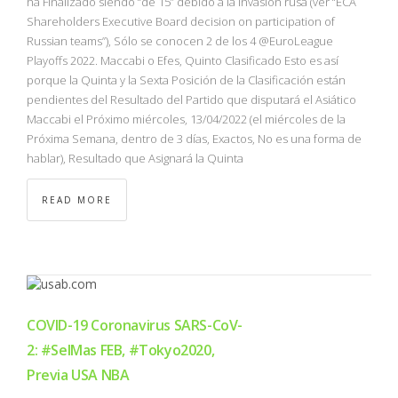
ha Finalizado siendo “de 15” debido a la Invasión rusa (ver “ECA
Shareholders Executive Board decision on participation of
Russian teams”), Sólo se conocen 2 de los 4 @EuroLeague
Playoffs 2022. Maccabi o Efes, Quinto Clasificado Esto es así
porque la Quinta y la Sexta Posición de la Clasificación están
pendientes del Resultado del Partido que disputará el Asiático
Maccabi el Próximo miércoles, 13/04/2022 (el miércoles de la
Próxima Semana, dentro de 3 días, Exactos, No es una forma de
hablar), Resultado que Asignará la Quinta
READ MORE
COVID-19 Coronavirus SARS-CoV-
2: #SelMas FEB, #Tokyo2020,
Previa USA NBA