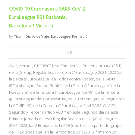
COVID-19 Coronavirus SARS-CoV-2
EuroLeague RS1 Baskonia,
Barcelona 1 Victoria
By
Tico
in
Diario de Viaje
,
EuroLeague
,
Formación
0
Ayer, viernes, 01/10/2021, se Completó la Primera Jornada (RS1)
de la (Group) Regular Season de la @EuroLeague 2021-2022 (de
la Sexta @EuroLeague “de Todos contra Todos”, de la Sexta
@EuroLeague “Round-Robin”, de la Sexta @EuroLeague “de la
Nueva Era”, de la Tercera @EuroLeague “de 18”, de la Tercera
@EuroLeague “del Coronavirus”, de la Tercera @EuroLeague “de
la COVID-19”, de la Tercera @EuroLeague “del SARS-CoV-2”).
Segundo y Tercer Partido ACB Y en este Segundo día de esta
Primera Jornada de esta Regular Season de la @EuroLeague
2021-2022, los 2 Equipos de la ACB (que forman parte del grupo
de 11 Equipos que, en la Temporada 2015-2016, firmaron un