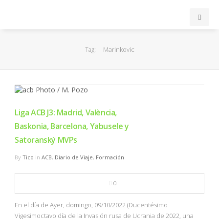
INICIO
Marinkovic
Tag:
ACB
EuroLeague
Liga ACB J3: Madrid, València,
FEB
Baskonia, Barcelona, Yabusele y
Satoranský MVPs
FIBA
By
Tico
in
ACB
,
Diario de Viaje
,
Formación
OTROS
0
FORMACIÓN
En el día de Ayer, domingo, 09/10/2022 (Ducentésimo
Vigesimoctavo día de la Invasión rusa de Ucrania de 2022, una