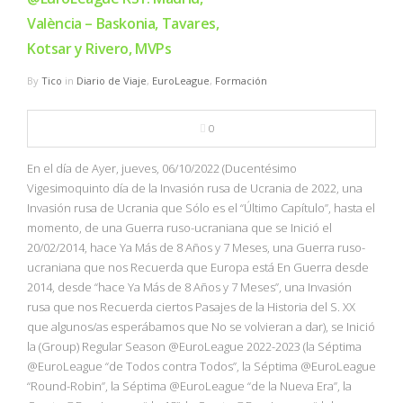
València – Baskonia, Tavares,
Kotsar y Rivero, MVPs
By
Tico
in
Diario de Viaje
,
EuroLeague
,
Formación
0
En el día de Ayer, jueves, 06/10/2022 (Ducentésimo
Vigesimoquinto día de la Invasión rusa de Ucrania de 2022, una
Invasión rusa de Ucrania que Sólo es el “Último Capítulo”, hasta el
momento, de una Guerra ruso-ucraniana que se Inició el
20/02/2014, hace Ya Más de 8 Años y 7 Meses, una Guerra ruso-
ucraniana que nos Recuerda que Europa está En Guerra desde
2014, desde “hace Ya Más de 8 Años y 7 Meses”, una Invasión
rusa que nos Recuerda ciertos Pasajes de la Historia del S. XX
que algunos/as esperábamos que No se volvieran a dar), se Inició
la (Group) Regular Season @EuroLeague 2022-2023 (la Séptima
@EuroLeague “de Todos contra Todos”, la Séptima @EuroLeague
“Round-Robin”, la Séptima @EuroLeague “de la Nueva Era”, la