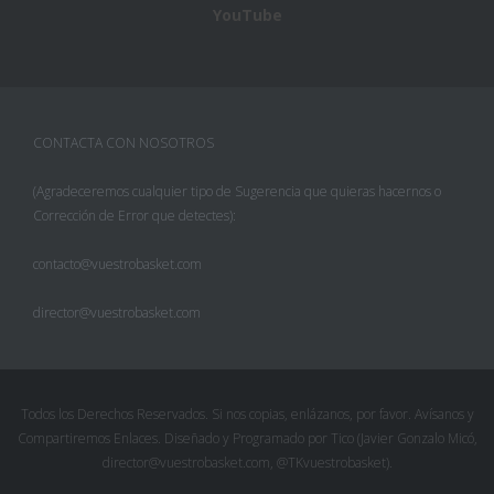
YouTube
CONTACTA CON NOSOTROS
(Agradeceremos cualquier tipo de Sugerencia que quieras hacernos o
Corrección de Error que detectes):
contacto@vuestrobasket.com
director@vuestrobasket.com
Todos los Derechos Reservados. Si nos copias, enlázanos, por favor. Avísanos y
Compartiremos Enlaces. Diseñado y Programado por Tico (Javier Gonzalo Micó,
director@vuestrobasket.com, @TKvuestrobasket).