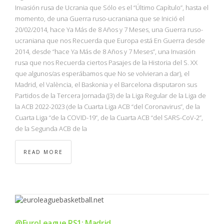
NBA
Invasión rusa de Ucrania que Sólo es el “Último Capítulo”, hasta el
momento, de una Guerra ruso-ucraniana que se Inició el
20/02/2014, hace Ya Más de 8 Años y 7 Meses, una Guerra ruso-
MULTIMEDIA
ucraniana que nos Recuerda que Europa está En Guerra desde
2014, desde “hace Ya Más de 8 Años y 7 Meses”, una Invasión
RIO 2016
rusa que nos Recuerda ciertos Pasajes de la Historia del S. XX
que algunos/as esperábamos que No se volvieran a dar), el
Madrid, el València, el Baskonia y el Barcelona disputaron sus
Partidos de la Tercera Jornada (J3) de la Liga Regular de la Liga de
la ACB 2022-2023 (de la Cuarta Liga ACB “del Coronavirus”, de la
Cuarta Liga “de la COVID-19”, de la Cuarta ACB “del SARS-CoV-2”,
de la Segunda ACB de la
READ MORE
@EuroLeague RS1: Madrid,