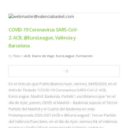
COVID-19 Coronavirus SARS-CoV-
2: ACB, @EuroLeague, València y
Barcelona
By
Tico
in
ACB
,
Diario de Viaje
,
EuroLeague
,
Formación
0
En el Artículo que Publicábamos Ayer, viernes, 04/09/2020, en el
Artículo Titulado “COVID-19 Coronavirus SARS-CoV-2: ACB,
EuroLeague, Madrid, Baskonia, Partido”, escribíamos que “en el
día de Ayer, jueves, 03/09, el Madrid – Baskonia supuso el Tercer
Partido del Madrid y el Cuarto del Baskonia en esta
Pretemporada 2020-2021 (ACB e @EuroLeague)”. Tercer Partido
del València Pues bien, en el día de Ayer, viernes 04, el València
(según su Grafía Oficial, pronunciado Valénsia, según su