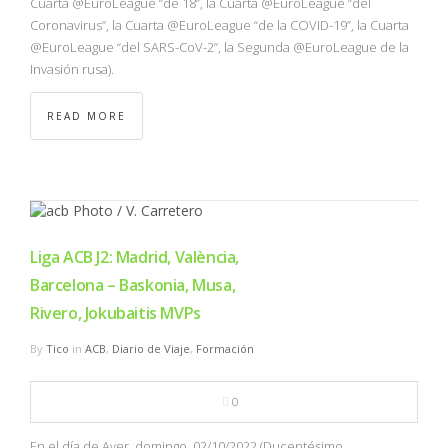
Cuarta @EuroLeague “de 18”, la Cuarta @EuroLeague “del
Coronavirus”, la Cuarta @EuroLeague “de la COVID-19”, la Cuarta
@EuroLeague “del SARS-CoV-2”, la Segunda @EuroLeague de la
Invasión rusa).
READ MORE
Liga ACB J2: Madrid, València,
Barcelona – Baskonia, Musa,
Rivero, Jokubaitis MVPs
By
Tico
in
ACB
,
Diario de Viaje
,
Formación
0
En el día de Ayer, domingo, 02/10/2022 (Ducentésimo