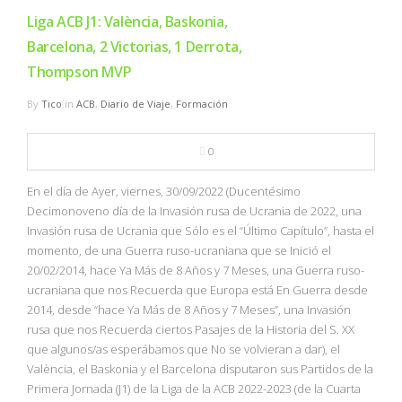
Liga ACB J1: València, Baskonia,
Barcelona, 2 Victorias, 1 Derrota,
Thompson MVP
By
Tico
in
ACB
,
Diario de Viaje
,
Formación
0
En el día de Ayer, viernes, 30/09/2022 (Ducentésimo
Decimonoveno día de la Invasión rusa de Ucrania de 2022, una
Invasión rusa de Ucrania que Sólo es el “Último Capítulo”, hasta el
momento, de una Guerra ruso-ucraniana que se Inició el
20/02/2014, hace Ya Más de 8 Años y 7 Meses, una Guerra ruso-
ucraniana que nos Recuerda que Europa está En Guerra desde
2014, desde “hace Ya Más de 8 Años y 7 Meses”, una Invasión
rusa que nos Recuerda ciertos Pasajes de la Historia del S. XX
que algunos/as esperábamos que No se volvieran a dar), el
València, el Baskonia y el Barcelona disputaron sus Partidos de la
Primera Jornada (J1) de la Liga de la ACB 2022-2023 (de la Cuarta