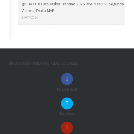
@FIBA U18 EuroBasket Trentino 2026: #SelMasU18, Segunda
Victoria, Diallo MVP
27/07/2026
SÍGUENOS EN NUESTRAS REDES SOCIALES:
Facebook
Twitter