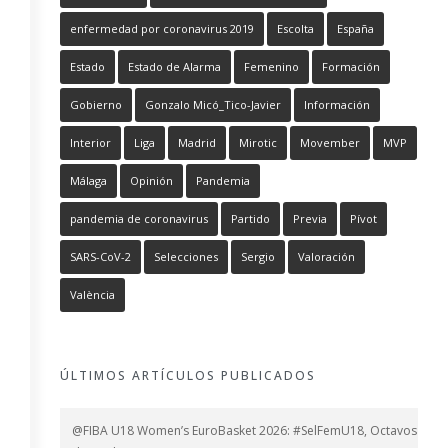
enfermedad por coronavirus 2019
Escolta
España
Estado
Estado de Alarma
Femenino
Formación
Gobierno
Gonzalo Micó_Tico-Javier
Información
Interior
Liga
Madrid
Mirotic
Movember
MVP
Málaga
Opinión
Pandemia
pandemia de coronavirus
Partido
Previa
Pívot
SARS-CoV-2
Selecciones
Sergio
Valoración
València
ÚLTIMOS ARTÍCULOS PUBLICADOS
@FIBA U18 Women’s EuroBasket 2026: #SelFemU18, Octavos