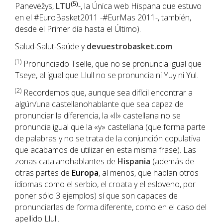
Panevėžys,
LTU
(5)
-, la Única web Hispana que estuvo
en el #EuroBasket2011 -#EurMas 2011-, también,
desde el Primer día hasta el Último).
Salud-Salut-Saúde y
devuestrobasket.com
.
(1
)
Pronunciado Tselle, que no se pronuncia igual que
Tseye, al igual que Llull no se pronuncia ni Yuy ni Yul.
(2)
Recordemos que, aunque sea difícil encontrar a
algún/una castellanohablante que sea capaz de
pronunciar la diferencia, la «ll» castellana no se
pronuncia igual que la «y» castellana (que forma parte
de palabras y no se trata de la conjunción copulativa
que acabamos de utilizar en esta misma frase). Las
zonas catalanohablantes de
Hispania
(además de
otras partes de
Europa
, al menos, que hablan otros
idiomas como el serbio, el croata y el esloveno, por
poner sólo 3 ejemplos) sí que son capaces de
pronunciarlas de forma diferente, como en el caso del
apellido Llull.