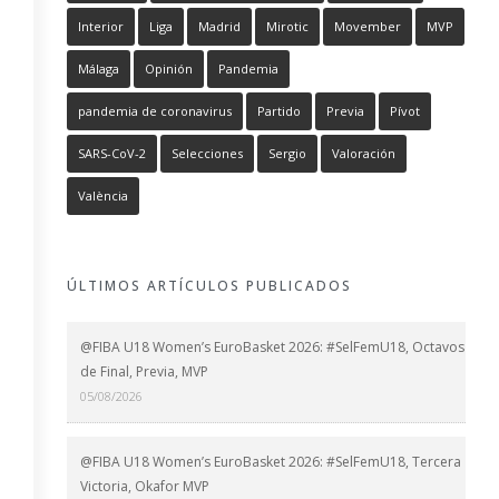
Interior
Liga
Madrid
Mirotic
Movember
MVP
Málaga
Opinión
Pandemia
pandemia de coronavirus
Partido
Previa
Pívot
SARS-CoV-2
Selecciones
Sergio
Valoración
València
ÚLTIMOS ARTÍCULOS PUBLICADOS
@FIBA U18 Women’s EuroBasket 2026: #SelFemU18, Octavos
de Final, Previa, MVP
05/08/2026
@FIBA U18 Women’s EuroBasket 2026: #SelFemU18, Tercera
Victoria, Okafor MVP