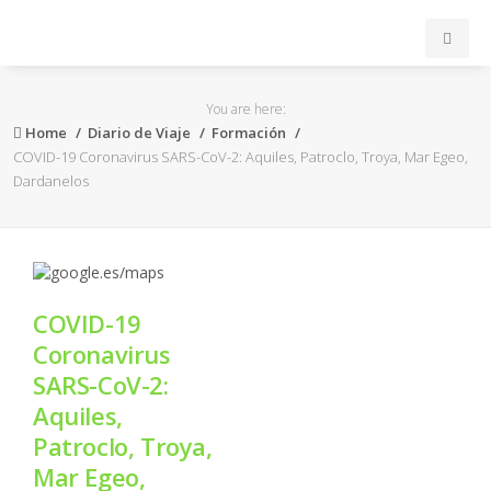
INICIO
You are here:
Home
Diario de Viaje
Formación
ACB
COVID-19 Coronavirus SARS-CoV-2: Aquiles, Patroclo, Troya, Mar Egeo,
Dardanelos
EuroLeague
FEB
COVID-19
FIBA
Coronavirus
SARS-CoV-2:
OTROS
Aquiles,
Patroclo, Troya,
FORMACIÓN
Mar Egeo,