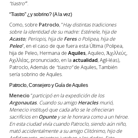
“tiastro”
”.
“Tiastro” ¿y sobrino? (A la vez)
Como, sobre
Patroclo
, “
Hay distintas tradiciones
sobre la identidad de su madre: Esténele, hija de
Acasto
; Periopis, hija de
Feres
o Polipea, hija de
Peleo
”, en el caso de que fuera esta Última (Polipea,
hija de Peleo, Hermana de
Aquiles
, Aquileo, Ἀχιλλεύς,
Αχιλλέας, pronunciado, en la
actualidad
, Agil-léas),
Patroclo, Además de
“tiastro”
de Aquiles, También
sería sobrino de Aquiles.
Patroclo, Consejero y Guía de Aquiles
Menecio
“
participó en la expedición de los
Argonautas
. Cuando su amigo
Heracles
murió,
Menecio instituyó que cada año se le ofrecieran
sacrificios en
Opunte
y se le honrara como a un héroe.
En esta ciudad vivía cuando Patroclo, siendo aún niño,
mató accidentalmente a su amigo Clitónimo, hijo de