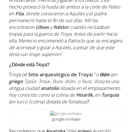
Anfidamante, mientras jugaban a los dados. Este
hecho provocó la huida de ambos a la corte de Peleo
en
Ftía
, donde conocieron a Aquiles y el padre
permaneció hasta el fin de sus días. Allí los
encontraron
Ulises
y
Néstor
cuando reclutaban
tropas para la guerra de Troya. Antes de partir hacia
ella, Menecio encomendó a Patroclo que se encargara
de aconsejar y guiar a Aquiles, a pesar de que este
tenía «un linaje superior»
”.
¿Dónde está Troya?
Troya (el
Sitio arqueológico de Troya
) “
o
Ilión
(en
griego
Τροία -Troia-, Ίλιον -Ilión-, o Ίλιος -Ilios) es una
antigua ciudad
anatolia
situada en el emplazamiento
hoy conocido como la colina de
Hisarlik
, en
Turquía
(en turco ‘[colina] dotada de fortaleza’)
”.
google.es/maps
Recordemos que
Anatolia
“
(del
griego
Aνατολή