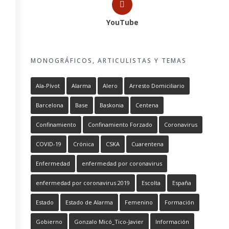
YouTube
MONOGRÁFICOS, ARTICULISTAS Y TEMAS
Ala-Pívot
Alarma
Alero
Arresto Domiciliario
Barcelona
Base
Baskonia
Centena
Confinamiento
Confinamiento Forzado
Coronavirus
COVID-19
Crónica
CSKA
Cuarentena
Enfermedad
enfermedad por coronavirus
enfermedad por coronavirus 2019
Escolta
España
Estado
Estado de Alarma
Femenino
Formación
Gobierno
Gonzalo Micó_Tico-Javier
Información