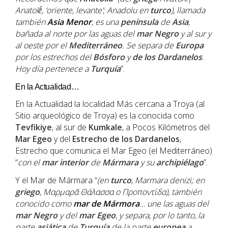
Anatolḗ, ‘oriente, levante’; Anadolu en
turco
), llamada
también
Asia Menor
, es una
península
de
Asia
,
bañada al norte por las aguas del
mar Negro
y al sur y
al oeste por el
Mediterráneo
. Se separa de
Europa
por los estrechos del
Bósforo
y
de los Dardanelos
.
Hoy día pertenece a
Turquía
”.
En la Actualidad…
En la Actualidad la localidad Más cercana a Troya (al
Sitio arqueológico de Troya) es la conocida como
Tevfikiye
, al sur de
Kumkale
, a Pocos Kilómetros del
Mar
Egeo
y del
Estrecho de los
Dardanelos
,
Estrecho que comunica el Mar Egeo (el Mediterráneo)
“
con el
mar interior
de
Mármara
y su
archipiélago
”.
Y el Mar de Mármara “
(en
turco
,
Marmara denizi
; en
griego
,
Μαρμαρα̃ Θάλασσα o Προποντίδα
), también
conocido como
mar de Mármora
… une las aguas del
mar Negro
y del
mar Egeo
, y separa, por lo tanto, la
parte
asiática
de
Turquía
de la parte
europea
a