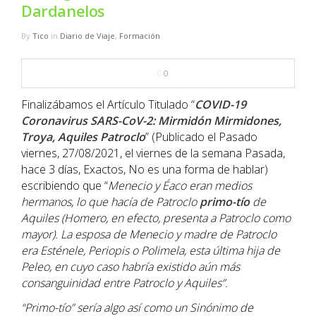
NBA
Dardanelos
By
Tico
in
Diario de Viaje
,
Formación
MULTIMEDIA
0
RIO 2016
Finalizábamos el Artículo Titulado “
COVID-19
Coronavirus SARS-CoV-2: Mirmidón Mirmidones,
Troya, Aquiles Patroclo
” (Publicado el Pasado
viernes, 27/08/2021, el viernes de la semana Pasada,
hace 3 días, Exactos, No es una forma de hablar)
escribiendo que “
Menecio y Éaco eran medios
hermanos, lo que hacía de Patroclo
primo-tío
de
Aquiles (Homero, en efecto, presenta a Patroclo como
mayor). La esposa de Menecio y madre de Patroclo
era Esténele, Periopis o Polimela, esta última hija de
Peleo, en cuyo caso habría existido aún más
consanguinidad entre Patroclo y Aquiles”.
“
Primo-tío
” sería algo así como un Sinónimo de