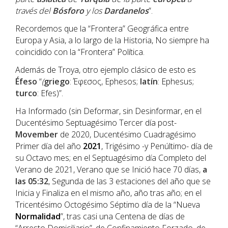
través del
Bósforo
y los
Dardanelos
”.
Recordemos que la “Frontera” Geográfica entre
Europa y Asia, a lo largo de la Historia, No siempre ha
coincidido con la “Frontera” Política.
Además de Troya, otro ejemplo clásico de esto es
Éfeso
“
(
griego
: Έφεσος, Ephesos;
latín
: Ephesus;
turco
: Efes)”.
Ha Informado (sin Deformar, sin Desinformar, en el
Ducentésimo Septuagésimo Tercer día post-
Movember
de 2020, Ducentésimo Cuadragésimo
Primer día del año
202
1
, Trigésimo -y Penúltimo- día de
su Octavo mes; en el Septuagésimo día Completo del
Verano de 2021, Verano que se Inició hace 70 días,
a
las 05:32
, Segunda de las 3 estaciones del año que se
Inicia y Finaliza en el mismo año, año tras año; en el
Tricentésimo Octogésimo Séptimo día de la “Nueva
Normalidad
”, tras casi una Centena de días de