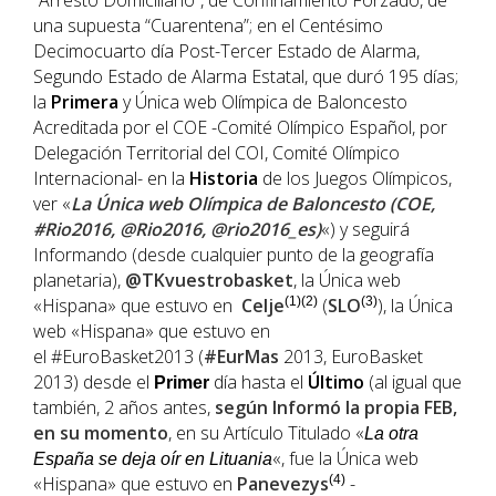
“Arresto Domiciliario”, de Confinamiento Forzado, de
una supuesta “Cuarentena”; en el Centésimo
Decimocuarto día Post-Tercer Estado de Alarma,
Segundo Estado de Alarma Estatal, que duró 195 días;
la
Primera
y Única web Olímpica de Baloncesto
Acreditada por el COE -Comité Olímpico Español, por
Delegación Territorial del COI, Comité Olímpico
Internacional- en la
Historia
de los Juegos Olímpicos,
ver «
La Única web Olímpica de Baloncesto (COE,
#Rio2016, @Rio2016, @rio2016_es)
«) y seguirá
Informando (desde cualquier punto de la geografía
planetaria),
@TKvuestrobasket
, la Única web
«Hispana» que estuvo en
Celje
(1)(2)
(
SLO
(3)
), la Única
web «Hispana» que estuvo en
el #EuroBasket2013 (
#EurMas
2013, EuroBasket
2013) desde el
día hasta el
Último
(al igual que
Primer
también, 2 años antes,
según Informó la propia
FEB
,
en su momento
, en su Artículo Titulado «
La otra
«, fue la Única web
España se deja oír en Lituania
«Hispana» que estuvo en
Panevezys
(4)
-