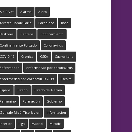
Ala-Pívot
Alarma
Alero
Arresto Domiciliario
Barcelona
Base
Baskonia
Centena
Confinamiento
Confinamiento Forzado
Coronavirus
COVID-19
Crónica
CSKA
Cuarentena
Enfermedad
enfermedad por coronavirus
enfermedad por coronavirus 2019
Escolta
España
Estado
Estado de Alarma
Femenino
Formación
Gobierno
Gonzalo Micó_Tico-Javier
Información
Interior
Liga
Madrid
Mirotic