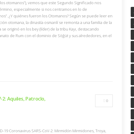
 a los otomanos”), vemos que este Segundo Significado nos
érmino, especialmente si nos centramos en lo de
anos”. ¿Y quiénes fueron los Otomanos? Según se puede leer en
ción otomana, la dinastía osmanlí se remonta a una familia de la
a se originó en los bey (líder) de la tribu Kayı, destacando
tanato de Rum con el dominio de Söğüt y sus alrededores, en el
: Aquiles, Patroclo,
0
VID-19 Coronavirus SARS-CoV-2: Mirmidón Mirmidones, Troya,