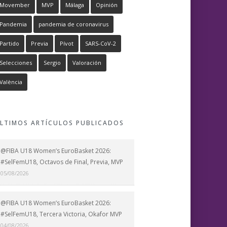
Movember
MVP
Málaga
Opinión
Pandemia
pandemia de coronavirus
Partido
Previa
Pívot
SARS-CoV-2
Selecciones
Sergio
Valoración
València
LTIMOS ARTÍCULOS PUBLICADOS
@FIBA U18 Women’s EuroBasket 2026:
#SelFemU18, Octavos de Final, Previa, MVP
05/08/2026
@FIBA U18 Women’s EuroBasket 2026:
#SelFemU18, Tercera Victoria, Okafor MVP
04/08/2026