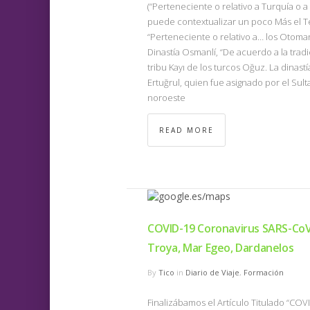
(“Perteneciente o relativo a Turquía o
puede contextualizar un poco Más el T
“Perteneciente o relativo a… los Otom
Dinastía Osmanlí, “De acuerdo a la tradi
tribu Kayı de los turcos Oğuz. La dinastí
Ertuğrul, quien fue asignado por el Sul
noroeste
READ MORE
COVID-19 Coronavirus SARS-CoV-2
Troya, Mar Egeo, Dardanelos
By
Tico
in
Diario de Viaje
,
Formación
Finalizábamos el Artículo Titulado “CO