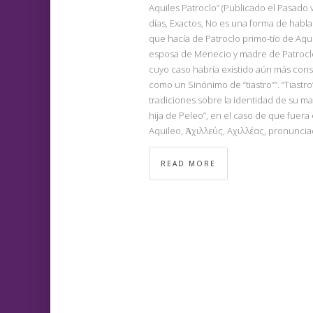
Aquiles Patroclo” (Publicado el Pasado 
días, Exactos, No es una forma de habl
que hacía de Patroclo primo-tío de Aqu
esposa de Menecio y madre de Patroclo e
cuyo caso habría existido aún más consan
como un Sinónimo de “tiastro””. “Tiastro”
tradiciones sobre la identidad de su mad
hija de Peleo”, en el caso de que fuera 
Aquileo, Ἀχιλλεύς, Αχιλλέας, pronunciado
READ MORE