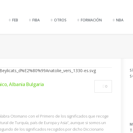
FEB
FIBA
OTROS
FORMACIÓN
NBA
S
S
co, Albania Bulgaria
0
palabra Otomano con el Primero de los significados que recoge
Natural de Turquía, país de Europa y Asia”, aunque si somos un
M
egundo de los significados recogidos por dicho Diccionario
T