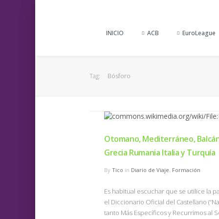
INICIO
ACB
EuroLeague
Bósforo
Tag:
Otomano, Mediterráneo, Balcáni
Grecia Rumania Italia y Turquía
By
Tico
in
Diario de Viaje
,
Formación
Es habitual escuchar que se utilice la 
el Diccionario Oficial del Castellano (“
tanto Más Específicos y Recurrimos al S