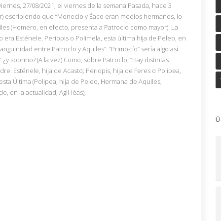
viernes, 27/08/2021, el viernes de la semana Pasada, hace 3
ar) escribiendo que “Menecio y Éaco eran medios hermanos, lo
iles (Homero, en efecto, presenta a Patroclo como mayor). La
ra Esténele, Periopis o Polimela, esta última hija de Peleo, en
guinidad entre Patroclo y Aquiles”. “Primo-tío” sería algo así
 ¿y sobrino? (A la vez) Como, sobre Patroclo, “Hay distintas
re: Esténele, hija de Acasto; Periopis, hija de Feres o Polipea,
esta Última (Polipea, hija de Peleo, Hermana de Aquiles,
, en la actualidad, Agil-léas),
Ú