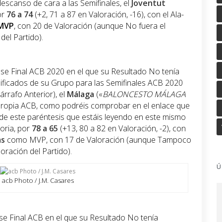
canso de cara a las Semifinales, el
Joventut
or
76 a 74
(+2, 71 a 87 en Valoración, -16), con el Ala-
MVP
, con 20 de Valoración (aunque No fuera el
del Partido).
ase Final ACB 2020 en el que su Resultado No tenía
asificados de su Grupo para las Semifinales ACB 2020
rrafo Anterior), el
Málaga
(«
BALONCESTO MÁLAGA
a propia ACB, como podréis comprobar en el enlace que
 de este paréntesis que estáis leyendo en este mismo
toria, por
78 a 65
(+13, 80 a 82 en Valoración, -2), con
ms
como MVP, con 17 de Valoración (aunque Tampoco
oración del Partido).
Ú
acb Photo / J.M. Casares
ase Final ACB en el que su Resultado No tenía