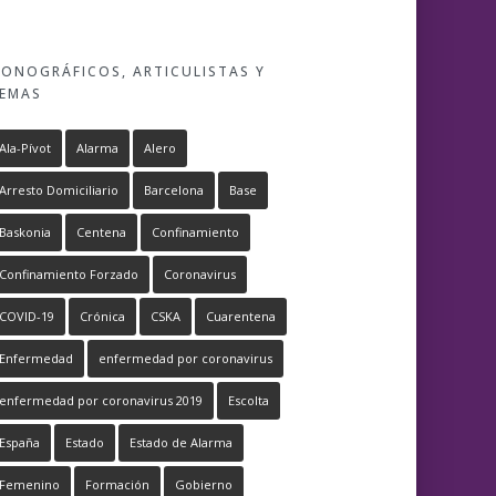
ONOGRÁFICOS, ARTICULISTAS Y
EMAS
Ala-Pívot
Alarma
Alero
Arresto Domiciliario
Barcelona
Base
Baskonia
Centena
Confinamiento
Confinamiento Forzado
Coronavirus
COVID-19
Crónica
CSKA
Cuarentena
Enfermedad
enfermedad por coronavirus
enfermedad por coronavirus 2019
Escolta
España
Estado
Estado de Alarma
Femenino
Formación
Gobierno