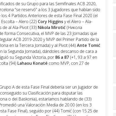
asificados de su Grupo para las Semifinales ACB 2020,
rcelona “se reservó” a los 3 Jugadores que habían sido
e los 4 Partidos Anteriores de esta Fase Final 2020 (el
el Escolta – Alero (22)
Cory Higgins
y el Alero – Ala-
 de al Ala-Pívot (33)
Nikola Mirotić
(Никола
e forma Consecutiva, el MVP de las 23 Jornadas que
a Regular ACB 2019-2020 y MVP del Primer Partido de la
lona en la Tercera Jornada) y al Pívot (44)
Ante Tomić
en la Segunda Jornada), dándoles descanso de cara a
guió su Segunda Victoria, por
86 a 87
(+1, 93 a 97 en
colta (94)
Lahaou Konaté
como MVP, con 27 de
Grupo A de esta Fase Final debería ser un Jugador de
conseguido su Clasificación para disputar las
lona o del Baskonia), estaríamos hablando de (33)
Promedió una Valoración Media de 20.00 (en los 3
esta Fase Final), seguido por (44) Tomić (con 15.25 de