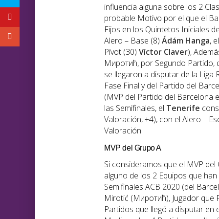
influencia alguna sobre los 2 Cl
probable Motivo por el que el Ba
Fijos en los Quintetos Iniciales d
Alero – Base (8)
Ádám Hanga
, 
Pívot (30)
Víctor Claver
), Además
Миротић, por Segundo Partido, d
se llegaron a disputar de la Lig
Fase Final y del Partido del Barce
(MVP del Partido del Barcelona 
las Semifinales, el
Tenerife
consi
Valoración, +4), con el Alero – Es
Valoración.
MVP del Grupo A
Si consideramos que el MVP del 
alguno de los 2 Equipos que han 
Semifinales ACB 2020 (del Barce
Mirotić (Миротић), Jugador que 
Partidos que llegó a disputar en 