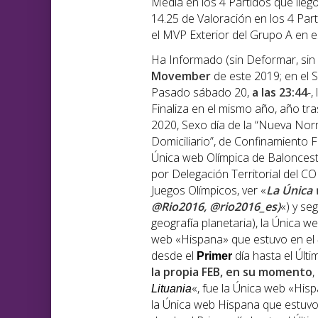
Media en los 4 Partidos que llegó
14.25 de Valoración en los 4 Part
el MVP Exterior del Grupo A en e
Ha Informado (sin Deformar, sin
Movember
de este 2019; en el S
Pasado sábado 20,
a las 23:44
-,
Finaliza en el mismo año, año tr
2020, Sexo día de la “Nueva Norm
Domiciliario”, de Confinamiento 
Única web Olímpica de Baloncest
por Delegación Territorial del COI
Juegos Olímpicos, ver «
La Única 
@Rio2016, @rio2016_es)
«) y se
geografía planetaria), la Única 
web «Hispana» que estuvo en el
desde el
día hasta el Últi
Primer
la propia FEB, en su momento
,
«, fue la Única web «Hi
Lituania
la Única web Hispana que estuv