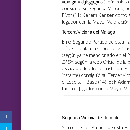
«თოკო» შენგელია-), dándoles des
consiguió su Segunda Victoria, p
Pívot (11)
Kerem Kanter
como
Jugador con la Mayor Valoración 
Tercera Victoria del Málaga
En el Segundo Partido de esta F
influencia alguna sobre los 2 Cl
(según ya he mencionado en el Pá
SAD
«, según la web Oficial de l
os acabo de ofrecer justo antes
instante) consiguió su Tercer Vic
el Escolta – Base (14)
Josh Ada
fuera el Jugador con la Mayor Val
Segunda Victoria del Tenerife
Y en el Tercer Partido de esta F