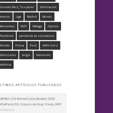
Gonzalo Micó_Tico-Javier
Información
Interior
Liga
Madrid
Mirotic
Movember
MVP
Málaga
Opinión
Pandemia
pandemia de coronavirus
Partido
Previa
Pívot
SARS-CoV-2
Selecciones
Sergio
Valoración
València
LTIMOS ARTÍCULOS PUBLICADOS
@FIBA U18 Women’s EuroBasket 2026:
#SelFemU18, Octavos de Final, Previa, MVP
05/08/2026