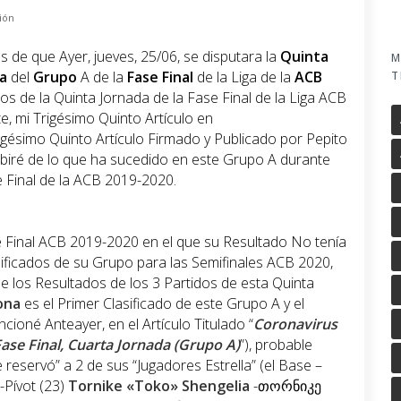
ión
 de que Ayer, jueves, 25/06, se disputara la
Quinta
M
a
del
Grupo
A de la
Fase
Final
de la Liga de la
ACB
T
os de la Quinta Jornada de la Fase Final de la Liga ACB
te, mi Trigésimo Quinto Artículo en
Trigésimo Quinto Artículo Firmado y Publicado por Pepito
ibiré de lo que ha sucedido en este Grupo A durante
 Final de la ACB 2019-2020.
e Final ACB 2019-2020 en el que su Resultado No tenía
asificados de su Grupo para las Semifinales ACB 2020,
 los Resultados de los 3 Partidos de esta Quinta
ona
es el Primer Clasificado de este Grupo A y el
cioné Anteayer, en el Artículo Titulado “
Coronavirus
ase Final, Cuarta Jornada (Grupo A)
”), probable
 reservó” a 2 de sus “Jugadores Estrella” (el Base –
a-Pívot (23)
Tornike «Toko» Shengelia
-თორნიკე