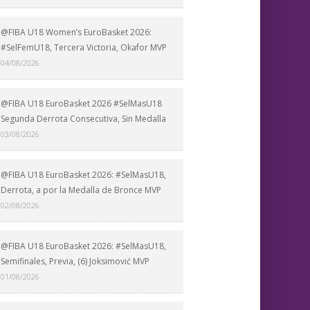
@FIBA U18 Women’s EuroBasket 2026:
#SelFemU18, Tercera Victoria, Okafor MVP
04/08/2026
@FIBA U18 EuroBasket 2026 #SelMasU18
Segunda Derrota Consecutiva, Sin Medalla
03/08/2026
@FIBA U18 EuroBasket 2026: #SelMasU18,
Derrota, a por la Medalla de Bronce MVP
02/08/2026
@FIBA U18 EuroBasket 2026: #SelMasU18,
Semifinales, Previa, (6) Joksimović MVP
01/08/2026