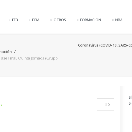
FEB
FIBA
OTROS
FORMACIÓN
NBA
Coronavirus (COVID-19, SARS-CoV
mación
Fase Final, Quinta Jornada (Grupo
S
,
S
0
e