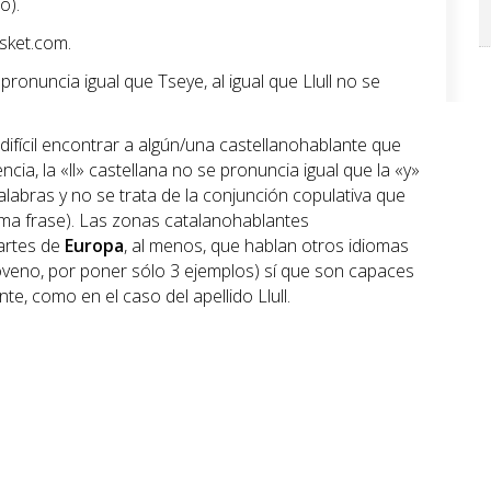
o).
sket.com.
ronuncia igual que Tseye, al igual que Llull no se
fícil encontrar a algún/una castellanohablante que
cia, la «ll» castellana no se pronuncia igual que la «y»
labras y no se trata de la conjunción copulativa que
sma frase). Las zonas catalanohablantes
artes de
Europa
, al menos, que hablan otros idiomas
sloveno, por poner sólo 3 ejemplos) sí que son capaces
te, como en el caso del apellido Llull.