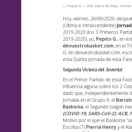
By
Pepito G.
in
ACB
,
Diario de Viaje
,
Formac
Hoy, viernes, 26/06/2020, después
(Última e Intrascendente)
Jornad
2019-2020 (los 3 Primeros Partid
2019-2020), yo,
Pepito G.
, en és
devuestrobasket.com
, en el 
G. en devuestrobasket.com, escr
esta Quinta Jornada de esta Fase
Segunda Victoria del Joventut
En el Primer Partido de esta Fas
influencia alguna sobre los 2 Cl
dado que, Independientemente de
Jornada en el Grupo A, el
Barcel
Baskonia
, el Segundo (según men
(COVID-19, SARS-CoV-2): ACB, F
Motivo por el que el Baskonia “se
Escolta (7)
Pierriá Henry
y el Al