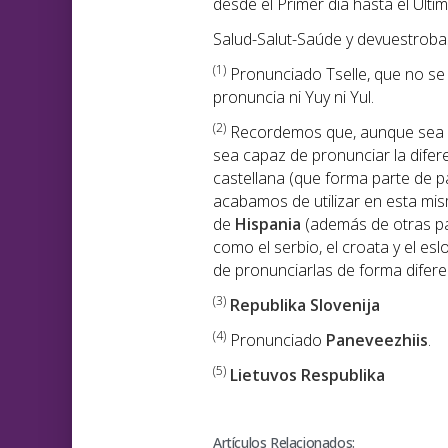
desde el Primer día hasta el Últim
Salud-Salut-Saúde y devuestroba
(1
)
Pronunciado Tselle, que no se p
pronuncia ni Yuy ni Yul.
(2)
Recordemos que, aunque sea di
sea capaz de pronunciar la diferen
castellana (que forma parte de pa
acabamos de utilizar en esta mi
de
Hispania
(además de otras p
como el serbio, el croata y el e
de pronunciarlas de forma diferen
(3)
Republika Slovenija
(4)
Pronunciado
Paneveezhiis
.
(5)
Lietuvos Respublika
Artículos Relacionados: