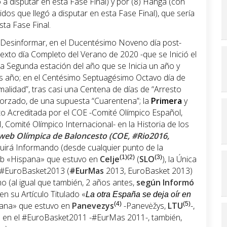
 a disputar en esta Fase Final) y por (8) Hanga (con
idos que llegó a disputar en esta Fase Final), que sería
sta Fase Final.
 Desinformar, en el Ducentésimo Noveno día post-
exto día Completo del Verano de 2020 -que se Inició el
 la Segunda estación del año que se Inicia un año y
as año; en el Centésimo Septuagésimo Octavo día de
alidad”, tras casi una Centena de días de “Arresto
Forzado, de una supuesta “Cuarentena”; la
Primera
y
o Acreditada por el COE -Comité Olímpico Español,
, Comité Olímpico Internacional- en la Historia de los
web Olímpica de Baloncesto (COE, #Rio2016,
guirá Informando (desde cualquier punto de la
web «Hispana» que estuvo en
Celje
(1)(2)
(
SLO
(3)
), la Única
 #EuroBasket2013 (
#EurMas
2013, EuroBasket 2013)
mo (al igual que también, 2 años antes,
según Informó
 en su Artículo Titulado «
La otra España se deja oír en
spana» que estuvo en
Panevezys
(4)
-Panevėžys,
LTU
(5)
-,
o en el #EuroBasket2011 -#EurMas 2011-, también,