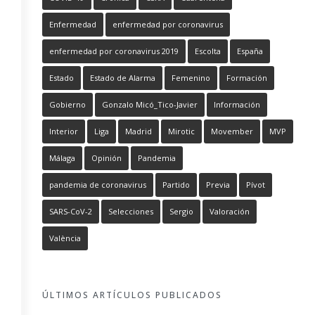
Enfermedad
enfermedad por coronavirus
enfermedad por coronavirus 2019
Escolta
España
Estado
Estado de Alarma
Femenino
Formación
Gobierno
Gonzalo Micó_Tico-Javier
Información
Interior
Liga
Madrid
Mirotic
Movember
MVP
Málaga
Opinión
Pandemia
pandemia de coronavirus
Partido
Previa
Pívot
SARS-CoV-2
Selecciones
Sergio
Valoración
València
ÚLTIMOS ARTÍCULOS PUBLICADOS