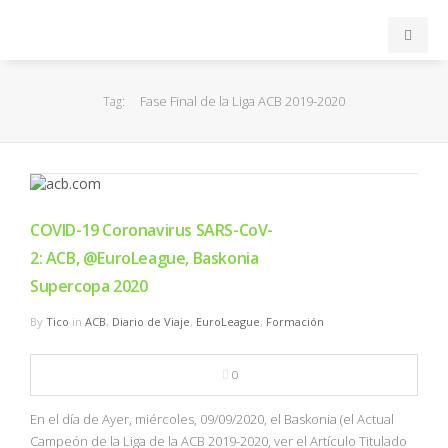
INICIO
Fase Final de la Liga ACB 2019-2020
Tag:
ACB
EuroLeague
COVID-19 Coronavirus SARS-CoV-
FEB
2: ACB, @EuroLeague, Baskonia
Supercopa 2020
FIBA
By
Tico
in
ACB
,
Diario de Viaje
,
EuroLeague
,
Formación
OTROS
0
FORMACIÓN
En el día de Ayer, miércoles, 09/09/2020, el Baskonia (el Actual
Campeón de la Liga de la ACB 2019-2020, ver el Artículo Titulado