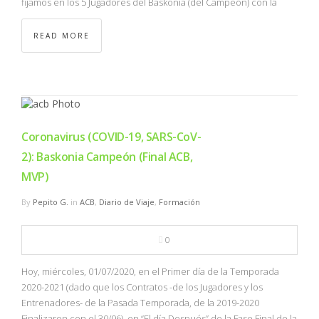
fijamos en los 5 Jugadores del Baskonia (del Campeón) con la
READ MORE
Coronavirus (COVID-19, SARS-CoV-
2): Baskonia Campeón (Final ACB,
MVP)
By
Pepito G.
in
ACB
,
Diario de Viaje
,
Formación
0
Hoy, miércoles, 01/07/2020, en el Primer día de la Temporada
2020-2021 (dado que los Contratos -de los Jugadores y los
Entrenadores- de la Pasada Temporada, de la 2019-2020
Finalizaron con el 30/06), en “El día Después” de la Fase Final de la