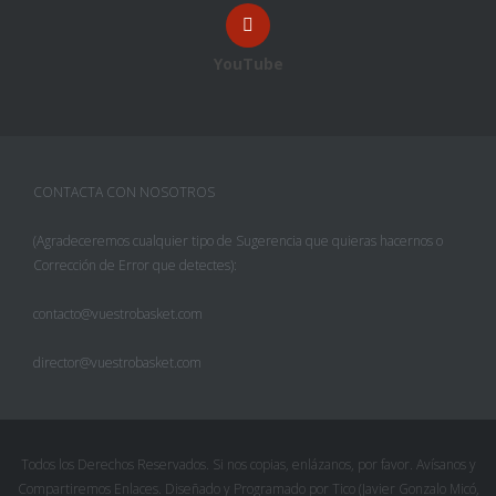
YouTube
CONTACTA CON NOSOTROS
(Agradeceremos cualquier tipo de Sugerencia que quieras hacernos o
Corrección de Error que detectes):
contacto@vuestrobasket.com
director@vuestrobasket.com
Todos los Derechos Reservados. Si nos copias, enlázanos, por favor. Avísanos y
Compartiremos Enlaces. Diseñado y Programado por Tico (Javier Gonzalo Micó,