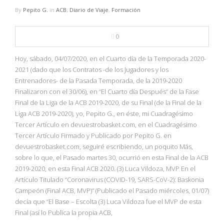
By
Pepito G.
in
ACB
,
Diario de Viaje
,
Formación
0
Hoy, sábado, 04/07/2020, en el Cuarto día de la Temporada 2020-
2021 (dado que los Contratos -de los Jugadores y los
Entrenadores- de la Pasada Temporada, de la 2019-2020
Finalizaron con el 30/06), en “El Cuarto día Después” de la Fase
Final de la Liga de la ACB 2019-2020, de su Final (de la Final de la
Liga ACB 2019-2020), yo, Pepito G., en éste, mi Cuadragésimo
Tercer Artículo en devuestrobasket.com, en el Cuadragésimo
Tercer Artículo Firmado y Publicado por Pepito G. en
devuestrobasket.com, seguiré escribiendo, un poquito Más,
sobre lo que, el Pasado martes 30, ocurrió en esta Final de la ACB
2019-2020, en esta Final ACB 2020. (3) Luca Vildoza, MVP En el
Artículo Titulado “Coronavirus (COVID-19, SARS-CoV-2): Baskonia
Campeón (Final ACB, MVP)” (Publicado el Pasado miércoles, 01/07)
decía que “El Base – Escolta (3) Luca Vildoza fue el MVP de esta
Final (así lo Publica la propia ACB,