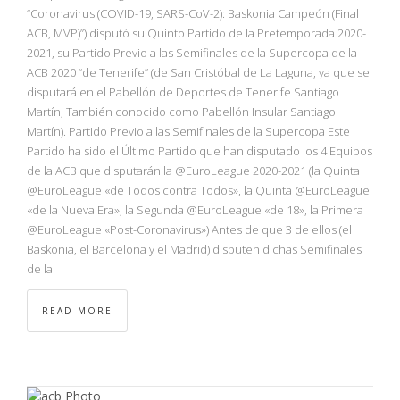
NBA
“Coronavirus (COVID-19, SARS-CoV-2): Baskonia Campeón (Final
ACB, MVP)”) disputó su Quinto Partido de la Pretemporada 2020-
2021, su Partido Previo a las Semifinales de la Supercopa de la
MULTIMEDIA
ACB 2020 “de Tenerife” (de San Cristóbal de La Laguna, ya que se
disputará en el Pabellón de Deportes de Tenerife Santiago
RIO 2016
Martín, También conocido como Pabellón Insular Santiago
Martín). Partido Previo a las Semifinales de la Supercopa Este
Partido ha sido el Último Partido que han disputado los 4 Equipos
de la ACB que disputarán la @EuroLeague 2020-2021 (la Quinta
@EuroLeague «de Todos contra Todos», la Quinta @EuroLeague
«de la Nueva Era», la Segunda @EuroLeague «de 18», la Primera
@EuroLeague «Post-Coronavirus») Antes de que 3 de ellos (el
Baskonia, el Barcelona y el Madrid) disputen dichas Semifinales
de la
READ MORE