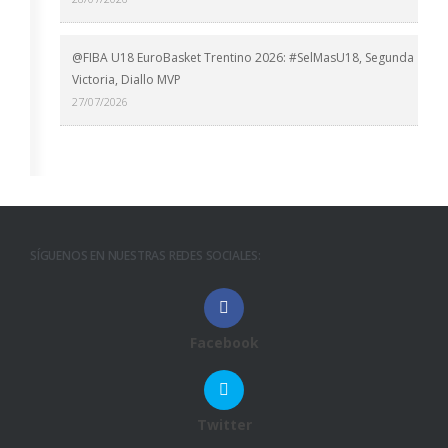
@FIBA U18 EuroBasket Trentino 2026: #SelMasU18, Segunda
Victoria, Diallo MVP
27/07/2026
SÍGUENOS EN NUESTRAS REDES SOCIALES:
Facebook
Twitter