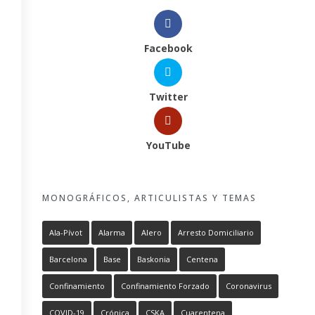
Facebook
Twitter
YouTube
MONOGRÁFICOS, ARTICULISTAS Y TEMAS
Ala-Pívot
Alarma
Alero
Arresto Domiciliario
Barcelona
Base
Baskonia
Centena
Confinamiento
Confinamiento Forzado
Coronavirus
COVID-19
Crónica
CSKA
Cuarentena