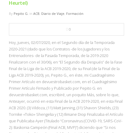
Heurtel)
By
Pepito G.
in
ACB
,
Diario de Viaje
,
Formación
0
Hoy, jueves, 02/07/2020, en el Segundo día de la Temporada
2020-2021 (dado que los Contratos -de los Jugadores y los
Entrenadores- de la Pasada Temporada, de la 2019-2020
Finalizaron con el 30/06), en “El Segundo día Después” de la Fase
Final de la Liga de la ACB 2019-2020, de su Final (de la Final de la
Liga ACB 2019-2020), yo, Pepito G., en éste, mi Cuadragésimo
Primer Artículo en devuestrobasket.com, en el Cuadragésimo
Primer Artículo Firmado y Publicado por Pepito G. en
devuestrobasket.com, escribiré, un poquito Más, sobre lo que,
Anteayer, ocurrió en esta Final de la ACB 2019-2020, en esta Final
ACB 2020. (3) Vildoza, (11) Matt Janning, (31) Shavon Shields, (23)
Tornike «Toko» Shengelia y (12) Ilimane Diop Finalizaba el Artículo
que Publicaba Ayer (Titulado “Coronavirus (COVID-19, SARS-CoV-
2): Baskonia Campeón (Final ACB, MVP)”) diciendo que “Si nos