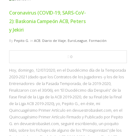
Coronavirus (COVID-19, SARS-CoV-
2): Baskonia Campeón ACB, Peters
y Jekiri
By
Pepito G.
in
ACB
,
Diario de Viaje
,
EuroLeague
,
Formación
0
Hoy, domingo, 12/07/2020, en el Duodécimo día de la Temporada
2020-2021 (dado que los Contratos de los Jugadores -y los de los
Entrenadores- de la Pasada Temporada, de la 2019-2020,
Finalizaron con el 30/06), en “El Duodécimo día Después” de la
Fase Final de la Liga de la ACB 2019-2020, de su Final (de la Final
de la Liga ACB 2019-2020), yo, Pepito G., en éste, mi
Quincuagésimo Primer Artículo en devuestrobasket.com, en el
Quincuagésimo Primer Artículo Firmado y Publicado por Pepito
G. en devuestrobasket.com, seguiré escribiendo, un poquito
Más, sobre los Fichajes de alguno de los “Protagonistas” (de los