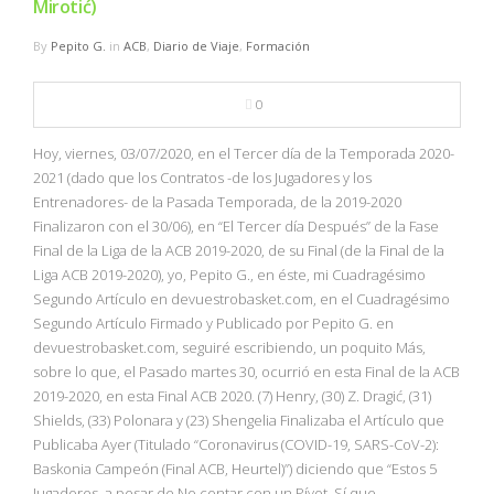
Mirotić)
By
Pepito G.
in
ACB
,
Diario de Viaje
,
Formación
0
Hoy, viernes, 03/07/2020, en el Tercer día de la Temporada 2020-
2021 (dado que los Contratos -de los Jugadores y los
Entrenadores- de la Pasada Temporada, de la 2019-2020
Finalizaron con el 30/06), en “El Tercer día Después” de la Fase
Final de la Liga de la ACB 2019-2020, de su Final (de la Final de la
Liga ACB 2019-2020), yo, Pepito G., en éste, mi Cuadragésimo
Segundo Artículo en devuestrobasket.com, en el Cuadragésimo
Segundo Artículo Firmado y Publicado por Pepito G. en
devuestrobasket.com, seguiré escribiendo, un poquito Más,
sobre lo que, el Pasado martes 30, ocurrió en esta Final de la ACB
2019-2020, en esta Final ACB 2020. (7) Henry, (30) Z. Dragić, (31)
Shields, (33) Polonara y (23) Shengelia Finalizaba el Artículo que
Publicaba Ayer (Titulado “Coronavirus (COVID-19, SARS-CoV-2):
Baskonia Campeón (Final ACB, Heurtel)”) diciendo que “Estos 5
Jugadores, a pesar de No contar con un Pívot, Sí que