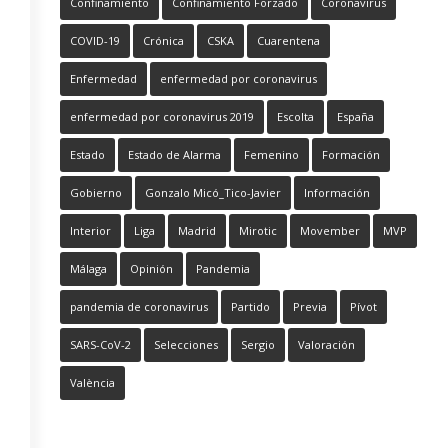
Confinamiento
Confinamiento Forzado
Coronavirus
COVID-19
Crónica
CSKA
Cuarentena
Enfermedad
enfermedad por coronavirus
enfermedad por coronavirus 2019
Escolta
España
Estado
Estado de Alarma
Femenino
Formación
Gobierno
Gonzalo Micó_Tico-Javier
Información
Interior
Liga
Madrid
Mirotic
Movember
MVP
Málaga
Opinión
Pandemia
pandemia de coronavirus
Partido
Previa
Pívot
SARS-CoV-2
Selecciones
Sergio
Valoración
València