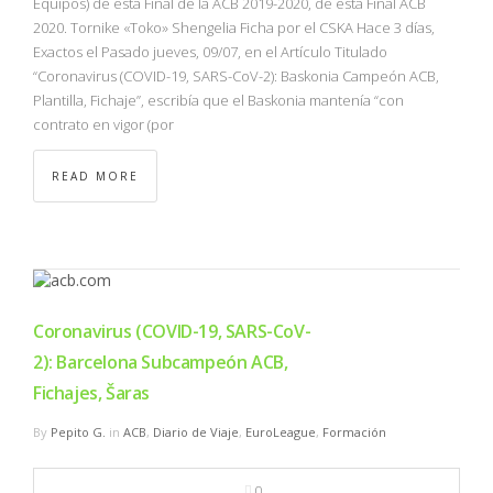
Equipos) de esta Final de la ACB 2019-2020, de esta Final ACB
2020. Tornike «Toko» Shengelia Ficha por el CSKA Hace 3 días,
Exactos el Pasado jueves, 09/07, en el Artículo Titulado
“Coronavirus (COVID-19, SARS-CoV-2): Baskonia Campeón ACB,
Plantilla, Fichaje”, escribía que el Baskonia mantenía “con
contrato en vigor (por
READ MORE
Coronavirus (COVID-19, SARS-CoV-
2): Barcelona Subcampeón ACB,
Fichajes, Šaras
By
Pepito G.
in
ACB
,
Diario de Viaje
,
EuroLeague
,
Formación
0