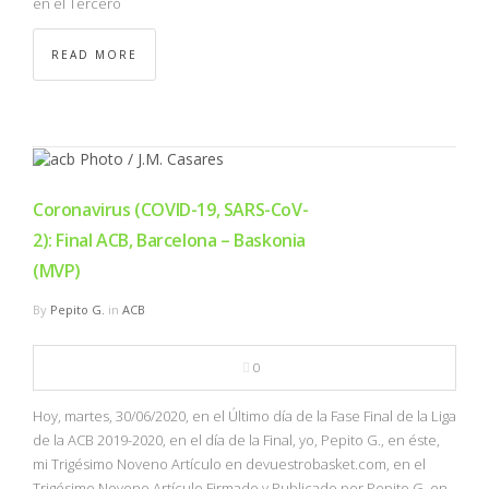
en el Tercero
READ MORE
Coronavirus (COVID-19, SARS-CoV-
2): Final ACB, Barcelona – Baskonia
(MVP)
By
Pepito G.
in
ACB
0
Hoy, martes, 30/06/2020, en el Último día de la Fase Final de la Liga
de la ACB 2019-2020, en el día de la Final, yo, Pepito G., en éste,
mi Trigésimo Noveno Artículo en devuestrobasket.com, en el
Trigésimo Noveno Artículo Firmado y Publicado por Pepito G. en