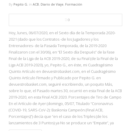
By
Pepito G.
in
ACB
,
Diario de Viaje
,
Formación
0
Hoy, lunes, 06/07/2020, en el Sexto día de la Temporada 2020-
2021 (dado que los Contratos -de los Jugadores y los
Entrenadores- de la Pasada Temporada, de la 2019-2020
Finalizaron con el 30/06), en “El Sexto día Después” de la Fase
Final de la Liga de la ACB 2019-2020, de su Final (de la Final de la
Liga ACB 2019-2020), yo, Pepito G., en éste, mi Cuadragésimo
Quinto Artículo en devuestrobasket.com, en el Cuadragésimo
Quinto Artículo Firmado y Publicado por Pepito G. en
devuestrobasket.com, seguiré escribiendo, un poquito Más,
sobre lo que, el Pasado martes 30, ocurrió en esta Final de la ACB
2019-2020, en esta Final ACB 2020. Porcentajes de Tiro de Campo
En el Artículo de Ayer (domingo, 05/07, Titulado “Coronavirus
(COVID-19, SARS-CoV-2): Baskonia Campeón (Final ACB,
Porcentajes)”) decía que “en el caso de los Triples (de los
lanzamientos de 3 Puntos) ya No se produce un “Empate”, ya