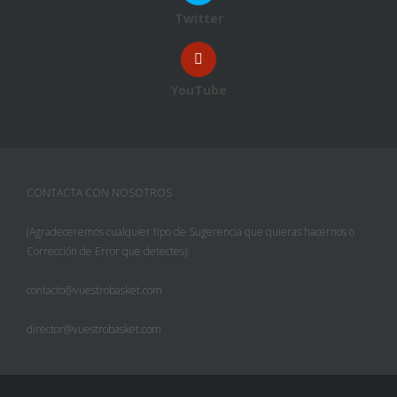
Twitter
YouTube
CONTACTA CON NOSOTROS
(Agradeceremos cualquier tipo de Sugerencia que quieras hacernos o
Corrección de Error que detectes):
contacto@vuestrobasket.com
director@vuestrobasket.com