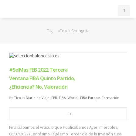
INICIO
«Toko» Shengelia
Tag:
ACB
EuroLeague
#SelMas FEB 2022 Tercera
FEB
Ventana FIBA Quinto Partido,
¿Eficiencia? No, Valoración
FIBA
By
Tico
in
Diario de Viaje
,
FEB
,
FIBA (World)
,
FIBA Europe
,
Formación
OTROS
0
FORMACIÓN
Finalizábamos el Artículo que Publicábamos Ayer, miércoles,
06/07/2022 (Centésimo Trigésimo Tercer día de la Invasión rusa