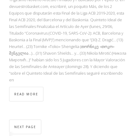
devuestrobasket.com, escribiré, un poquito Más, de los 2
Equipos que disputarán esta Final de la Liga ACB 2019-2020, esta
Final ACB 2020, del Barcelona y del Baskonia. Quinteto Ideal de
las Semifinales Finalizaba el Artículo de Ayer (lunes, 29/06,
Titulado “Coronavirus (COVID-19, SARS-CoV-2): ACB, Barcelona y
Baskonia a la Final (MVP)”) mencionando que “(30) Z. Dragić… (13)
Heurtel… (23) Tornike «Toko» Shengelia (თორნიკე «თოკო»
შენგელია…)… (31) Shavon Shields… y… (33) Nikola Mirotić (Никола
Миротић…)” habían sido los 5 Jugadores con la Mayor Valoración
de las Semifinales de Anteayer (domingo 28). Y diciendo que
“sobre el Quinteto Ideal de las Semifinales seguiré escribiendo
en
READ MORE
NEXT PAGE