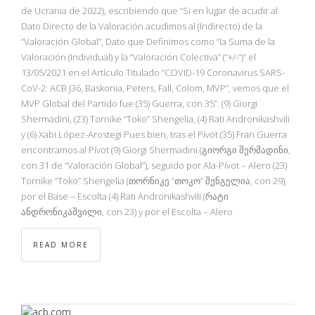
NBA
de Ucrania de 2022), escribiendo que “Si en lugar de acudir al
Dato Directo de la Valoración acudimos al (Indirecto) de la
“Valoración Global”, Dato que Definimos como “la Suma de la
MULTIMEDIA
Valoración (Individual) y la “Valoración Colectiva” (“+/-“)” el
13/05/2021 en el Artículo Titulado “COVID-19 Coronavirus SARS-
RIO 2016
CoV-2: ACB J36, Baskonia, Peters, Fall, Colom, MVP”, vemos que el
MVP Global del Partido fue (35) Guerra, con 35”. (9) Giorgi
Shermadini, (23) Tornike “Toko” Shengelia, (4) Rati Andronikashvili
y (6) Xabi López-Arostegi Pues bien, tras el Pívot (35) Fran Guerra
encontramos al Pívot (9) Giorgi Shermadini (გიორგი შერმადინი,
con 31 de “Valoración Global”), seguido por Ala-Pívot – Alero (23)
Tornike “Toko” Shengelia (თორნიკე “თოკო” შენგელია, con 29),
por el Base – Escolta (4) Rati Andronikashvili (რატი
ანდრონიკაშვილი, con 23) y por el Escolta – Alero
READ MORE