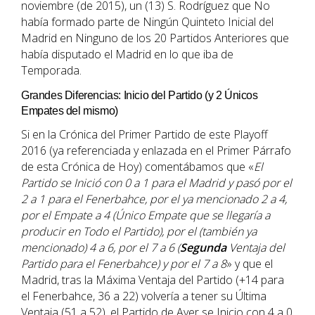
noviembre (de 2015), un (13) S. Rodríguez que No
había formado parte de Ningún Quinteto Inicial del
Madrid en Ninguno de los 20 Partidos Anteriores que
había disputado el Madrid en lo que iba de
Temporada.
Grandes Diferencias: Inicio del Partido (y 2 Únicos
Empates del mismo)
Si en la Crónica del Primer Partido de este Playoff
2016 (ya referenciada y enlazada en el Primer Párrafo
de esta Crónica de Hoy) comentábamos que «
El
Partido se Inició con 0 a 1 para el Madrid y pasó por el
2 a 1 para el Fenerbahce, por el ya mencionado 2 a 4,
por el Empate a 4 (Único Empate que se llegaría a
producir en Todo el Partido), por el (también ya
mencionado) 4 a 6, por el 7 a 6 (
Segunda
Ventaja del
Partido para el Fenerbahce) y por el 7 a 8
» y que el
Madrid, tras la Máxima Ventaja del Partido (+14 para
el Fenerbahce, 36 a 22) volvería a tener su Última
Ventaja (51 a 52), el Partido de Ayer se Inicio con 4 a 0