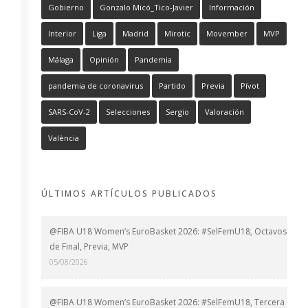
Gobierno
Gonzalo Micó_Tico-Javier
Información
Interior
Liga
Madrid
Mirotic
Movember
MVP
Málaga
Opinión
Pandemia
pandemia de coronavirus
Partido
Previa
Pívot
SARS-CoV-2
Selecciones
Sergio
Valoración
València
ÚLTIMOS ARTÍCULOS PUBLICADOS
@FIBA U18 Women’s EuroBasket 2026: #SelFemU18, Octavos
de Final, Previa, MVP
05/08/2026
@FIBA U18 Women’s EuroBasket 2026: #SelFemU18, Tercera