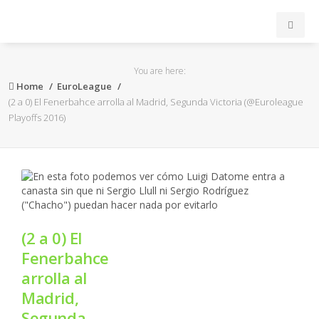
INICIO
You are here:
Home
EuroLeague
ACB
(2 a 0) El Fenerbahce arrolla al Madrid, Segunda Victoria (@Euroleague
Playoffs 2016)
EuroLeague
FEB
FIBA
(2 a 0) El
OTROS
Fenerbahce
arrolla al
FORMACIÓN
Madrid,
Segunda