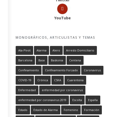
YouTube
MONOGRÁFICOS, ARTICULISTAS Y TEMAS
Ala-Pívot
Alarma
Alero
Arresto Domiciliario
Barcelona
Base
Baskonia
Centena
Confinamiento
Confinamiento Forzado
Coronavirus
COVID-19
Crónica
CSKA
Cuarentena
Enfermedad
enfermedad por coronavirus
enfermedad por coronavirus 2019
Escolta
España
Estado
Estado de Alarma
Femenino
Formación