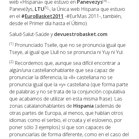
(4)
web «Hispana» que estuvo en
Panevezys
-
(5)
Panevėžys,
LTU
-, la Única web Hispana que estuvo
en el
#
EuroBasket2011
-#EurMas 2011-, también,
desde el Primer día hasta el Último).
Salud-Salut-Saúde y
devuestrobasket.com
.
(1)
Pronunciado Tselle, que no se pronuncia igual que
Tseye, al igual que Llull no se pronuncia ni Yuy ni Yul.
(2)
Recordemos que, aunque sea difícil encontrar a
algún/una castellanohablante que sea capaz de
pronunciar la diferencia, la «ll» castellana no se
pronuncia igual que la «y» castellana (que forma parte
de palabras y no se trata de la conjunción copulativa
que acabamos de utilizar en esta misma frase). Las
zonas catalanohablantes de
Hispania
(además de
otras partes de Europa, al menos, que hablan otros
idiomas como el serbio, el croata y el esloveno, por
poner sólo 3 ejemplos) sí que son capaces de
pronunciarlas de forma diferente, como en el caso del