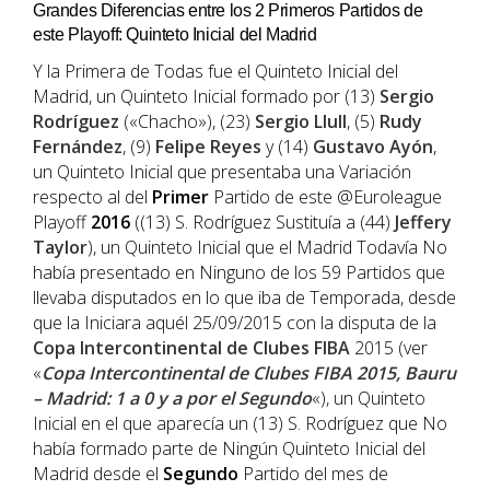
Grandes Diferencias entre los 2 Primeros Partidos de
este Playoff: Quinteto Inicial del Madrid
Y la Primera de Todas fue el Quinteto Inicial del
Madrid, un Quinteto Inicial formado por (13)
Sergio
Rodríguez
(«Chacho»), (23)
Sergio Llull
, (5)
Rudy
Fernández
, (9)
Felipe Reyes
y (14)
Gustavo Ayón
,
un Quinteto Inicial que presentaba una Variación
respecto al del
Primer
Partido de este @Euroleague
Playoff
2016
((13) S. Rodríguez Sustituía a (44)
Jeffery
Taylor
), un Quinteto Inicial que el Madrid Todavía No
había presentado en Ninguno de los 59 Partidos que
llevaba disputados en lo que iba de Temporada, desde
que la Iniciara aquél 25/09/2015 con la disputa de la
Copa Intercontinental de Clubes FIBA
2015 (ver
«
Copa Intercontinental de Clubes FIBA 2015, Bauru
– Madrid: 1 a 0 y a por el Segundo
«), un Quinteto
Inicial en el que aparecía un (13) S. Rodríguez que No
había formado parte de Ningún Quinteto Inicial del
Madrid desde el
Segundo
Partido del mes de