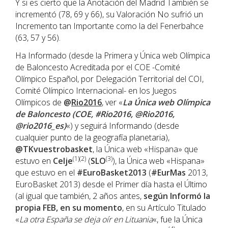
Y si es cierto que la Anotación del Madrid También se
incrementó (78, 69 y 66), su Valoración No sufrió un
Incremento tan Importante como la del Fenerbahce
(63, 57 y 56).
Ha Informado (desde la Primera y Única web Olímpica
de Baloncesto Acreditada por el COE -Comité
Olímpico Español, por Delegación Territorial del COI,
Comité Olímpico Internacional- en los Juegos
Olímpicos de
@
Rio2016
, ver «
La Única web Olímpica
de Baloncesto (COE, #Rio2016, @Rio2016,
@rio2016_es)
«) y seguirá Informando (desde
cualquier punto de la geografía planetaria),
@TKvuestrobasket
, la Única web «Hispana» que
(1)(2)
(3)
estuvo en
Celje
(
SLO
), la Única web «Hispana»
que estuvo en el
#EuroBasket2013
(
#EurMas
2013,
EuroBasket 2013) desde el Primer día hasta el Último
(al igual que también, 2 años antes,
según Informó la
propia FEB, en su momento
, en su Artículo Titulado
«
La otra España se deja oír en Lituania
«, fue la Única