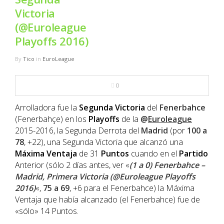
NBA
Victoria
(@Euroleague
MULTIMEDIA
Playoffs 2016)
RIO 2016
By
Tico
in
EuroLeague
0
Arrolladora fue la
Segunda
Victoria
del
Fenerbahce
(Fenerbahçe) en los
Playoffs
de la
@
Euroleague
2015-2016, la Segunda Derrota del
Madrid
(por
100 a
78
, +22), una Segunda Victoria que alcanzó una
Máxima
Ventaja
de 31
Puntos
cuando en el
Partido
Anterior (sólo 2 días antes, ver «
(1 a 0) Fenerbahce –
Madrid, Primera Victoria (@Euroleague Playoffs
2016)
«,
75 a 69
, +6 para el Fenerbahce) la Máxima
Ventaja que había alcanzado (el Fenerbahce) fue de
«sólo» 14 Puntos.