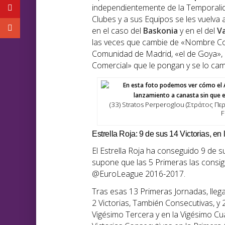
independientemente de la Temporalida
Clubes y a sus Equipos se les vuelv
en el caso del
Baskonia
y en el del
Va
las veces que cambie de «Nombre Com
Comunidad de Madrid, «el de Goya», 
Comercial» que le pongan y se lo cam
(33) Stratos Perperoglou (Στράτος Πε
F
Estrella Roja: 9 de sus 14 Victorias, en
El Estrella Roja ha conseguido 9 de su
supone que las 5 Primeras las consi
@EuroLeague 2016-2017.
Tras esas 13 Primeras Jornadas, lleg
2 Victorias, También Consecutivas, y 
Vigésimo Tercera y en la Vigésimo Cua