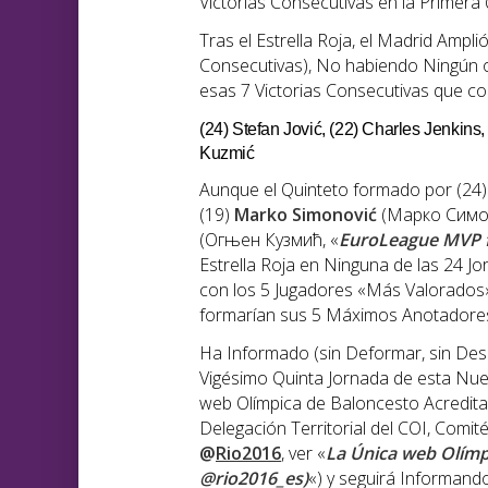
Victorias Consecutivas en la Primer
Tras el Estrella Roja, el Madrid Ampl
Consecutivas), No habiendo Ningún 
esas 7 Victorias Consecutivas que cons
(24) Stefan Jović, (22) Charles Jenkins
Kuzmić
Aunque el Quinteto formado por (24
(19)
Marko Simonović
(Марко Симон
(Огњен Кузмић, «
EuroLeague MVP f
Estrella Roja en Ninguna de las 24 Jo
con los 5 Jugadores «Más Valorados» d
formarían sus 5 Máximos Anotadore
Ha Informado (sin Deformar, sin Desi
Vigésimo Quinta Jornada de esta Nue
web Olímpica de Baloncesto Acredita
Delegación Territorial del COI, Comit
@
Rio2016
, ver «
La Única web Olímp
@rio2016_es)
«) y seguirá Informando