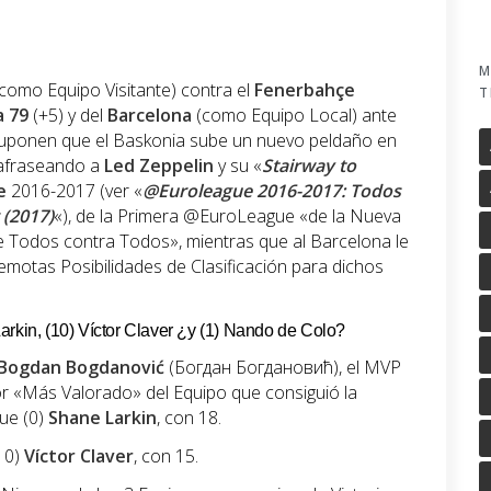
M
como Equipo Visitante) contra el
Fenerbahçe
T
a 79
(+5) y del
Barcelona
(como Equipo Local) ante
suponen que el Baskonia sube un nuevo peldaño en
rafraseando a
Led Zeppelin
y su «
Stairway to
e
2016-2017 (ver «
@Euroleague 2016-2017: Todos
 (2017)
«), de la Primera @EuroLeague «de la Nueva
 Todos contra Todos», mientras que al Barcelona le
motas Posibilidades de Clasificación para dichos
arkin, (10) Víctor Claver ¿y (1) Nando de Colo?
Bogdan Bogdanović
(Богдан Богдановић), el MVP
or «Más Valorado» del Equipo que consiguió la
fue (0)
Shane Larkin
, con 18.
(10)
Víctor Claver
, con 15.