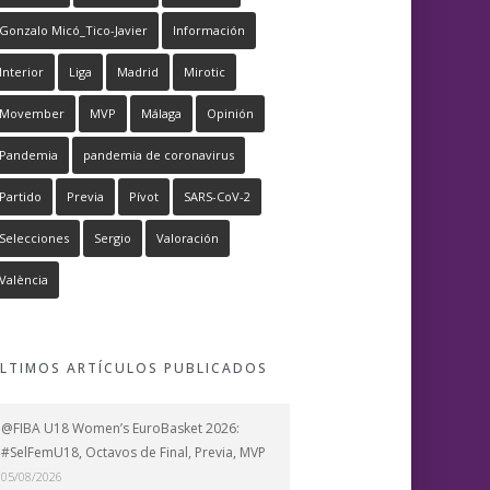
Gonzalo Micó_Tico-Javier
Información
Interior
Liga
Madrid
Mirotic
Movember
MVP
Málaga
Opinión
Pandemia
pandemia de coronavirus
Partido
Previa
Pívot
SARS-CoV-2
Selecciones
Sergio
Valoración
València
LTIMOS ARTÍCULOS PUBLICADOS
@FIBA U18 Women’s EuroBasket 2026:
#SelFemU18, Octavos de Final, Previa, MVP
05/08/2026