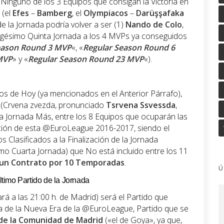
 Ninguno de los 3 Equipos que consigan la Victoria en
(el
Efes
–
Bamberg
, el
Olympiacos
–
Darüşşafaka
de la Jornada podría volver a ser (1)
Nando de Colo
,
igésimo Quinta Jornada a los 4 MVPs ya conseguidos
eason Round 3 MVP
«, «
Regular Season Round 6
MVP
» y «
Regular Season Round 23 MVP
«).
os de Hoy (ya mencionados en el Anterior Párrafo),
a (Crvena zvezda, pronunciado
Tsrvena Ssvessda
,
a Jornada Más, entre los 8 Equipos que ocuparán las
cación de esta @EuroLeague 2016-2017, siendo el
os Clasificados a la Finalización de la Jornada
simo Cuarta Jornada) que No está incluido entre los 11
 un Contrato por 10 Temporadas
.
Ú
Último Partido de la Jornada
iará a las 21:00 h. de Madrid) será el Partido que
da de la Nueva Era de la @EuroLeague, Partido que se
 de la Comunidad de Madrid
(«el de Goya», ya que,