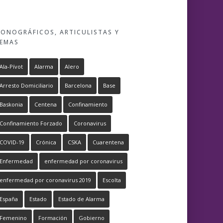
ONOGRÁFICOS, ARTICULISTAS Y
EMAS
Ala-Pívot
Alarma
Alero
Arresto Domiciliario
Barcelona
Base
Baskonia
Centena
Confinamiento
Confinamiento Forzado
Coronavirus
COVID-19
Crónica
CSKA
Cuarentena
Enfermedad
enfermedad por coronavirus
enfermedad por coronavirus 2019
Escolta
España
Estado
Estado de Alarma
Femenino
Formación
Gobierno