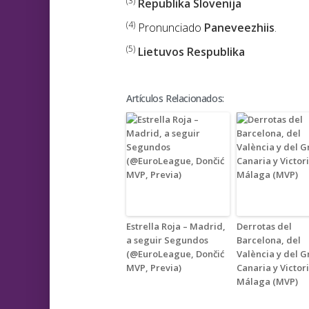
(3)
Republika Slovenija
(4)
Pronunciado
Paneveezhiis
.
(5)
Lietuvos Respublika
Artículos Relacionados:
Estrella Roja – Madrid,
Derrotas del
a seguir Segundos
Barcelona, del
(@EuroLeague, Dončić
València y del G
MVP, Previa)
Canaria y Victor
Málaga (MVP)