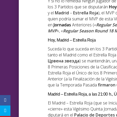
Y si no lo remedia Ningún Jugador de
los 3 Partidos que se disputarán
Hoy
y el
Madrid
–
Estrella Roja
), el MVP 
quien podría sumar el MVP de esta V
en
Jornadas
Anteriores («
Regular S
MVP
«, «
Regular Season Round 18 
Hoy, Madrid – Estrella Roja
Suceda lo que suceda en los 3 Partid
tanto el Madrid como el Estrella Roj
Црвена звезда
) se mantendrán, un
8 Primeras Posiciones de la Clasifi
Estrella Roja el Único de los 8 Primer
Anterior (a la Finalización de la Vigé
que la Temporada Pasada
firmaron
Madrid – Estrella Roja, a las 21:00 h., 
El Madrid – Estrella Roja (que se Inic
«cierre» esta Vigésimo Quinta Jorna
diputará en el
Palacio de Deportes