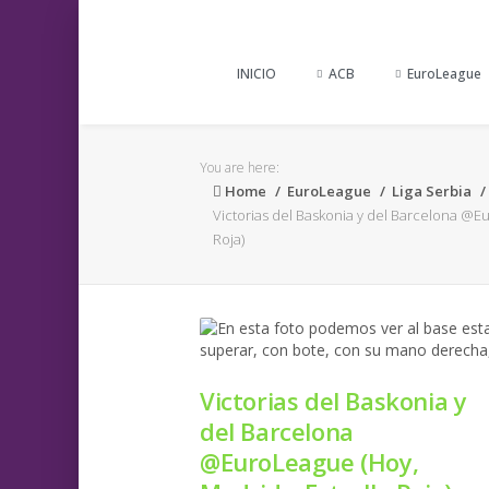
INICIO
ACB
EuroLeague
You are here:
Home
EuroLeague
Liga Serbia
Victorias del Baskonia y del Barcelona @Eu
Roja)
Victorias del Baskonia y
del Barcelona
@EuroLeague (Hoy,