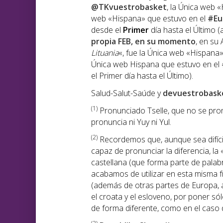
@TKvuestrobasket
, la Única web 
web «Hispana» que estuvo en el
#Eu
desde el
Primer
día hasta el Último (
propia FEB, en su momento
, en su 
Lituania
«, fue la Única web «Hispana
Única web Hispana que estuvo en el
el Primer día hasta el Último).
Salud-Salut-Saúde y
devuestrobask
(1)
Pronunciado Tselle, que no se pronu
pronuncia ni Yuy ni Yul.
(2)
Recordemos que, aunque sea difíci
capaz de pronunciar la diferencia, la 
castellana (que forma parte de palabr
acabamos de utilizar en esta misma 
(además de otras partes de Europa, 
el croata y el esloveno, por poner s
de forma diferente, como en el caso de