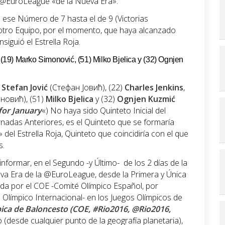
a @EuroLeague «de la Nueva Era».
ió ese Número de 7 hasta el de 9 (Victorias
otro Equipo, por el momento, que haya alcanzado
iguió el Estrella Roja.
, (19) Marko Simonović, (51) Milko Bjelica y (32) Ognjen
)
Stefan Jović
(Стефан Јовић), (22)
Charles Jenkins
,
овић), (51)
Milko Bjelica
y (32)
Ognjen Kuzmić
or January
«) No haya sido Quinteto Inicial del
rnadas Anteriores, es el Quinteto que se formaría
el Estrella Roja, Quinteto que coincidiría con el que
s.
nformar, en el Segundo -y Último- de los 2 días de la
va Era de la @EuroLeague, desde la Primera y Única
da por el COE -Comité Olímpico Español, por
é Olímpico Internacional- en los Juegos Olímpicos de
ica de Baloncesto (COE, #Rio2016, @Rio2016,
 (desde cualquier punto de la geografía planetaria),