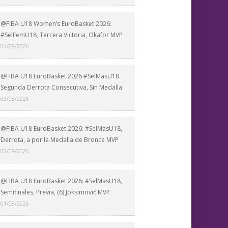
@FIBA U18 Women’s EuroBasket 2026:
#SelFemU18, Tercera Victoria, Okafor MVP
04/08/2026
@FIBA U18 EuroBasket 2026 #SelMasU18
Segunda Derrota Consecutiva, Sin Medalla
03/08/2026
@FIBA U18 EuroBasket 2026: #SelMasU18,
Derrota, a por la Medalla de Bronce MVP
02/08/2026
@FIBA U18 EuroBasket 2026: #SelMasU18,
Semifinales, Previa, (6) Joksimović MVP
01/08/2026