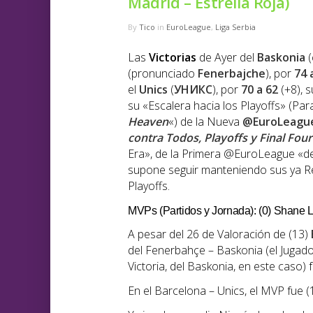
Madrid – Estrella Roja)
By
Tico
in
EuroLeague
,
Liga Serbia
Las
Victorias
de Ayer del
Baskonia
(
(pronunciado
Fenerbajche
), por
74 
el
Unics
(
УНИКС
), por
70 a 62
(+8), 
su «Escalera hacia los Playoffs» (Pa
Heaven
«) de la Nueva
@EuroLeagu
contra Todos, Playoffs y Final Four
Era», de la Primera @EuroLeague «de
supone seguir manteniendo sus ya Re
Playoffs.
MVPs (Partidos y Jornada): (0) Shane L
A pesar del 26 de Valoración de (13)
del Fenerbahçe – Baskonia (el Jugad
Victoria, del Baskonia, en este caso) 
En el Barcelona – Unics, el MVP fue 