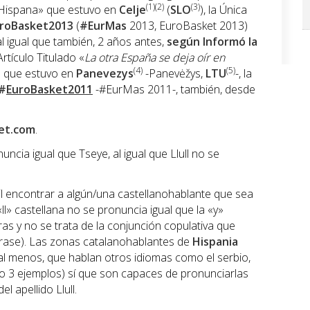
(1)(2)
(3)
«Hispana» que estuvo en
Celje
(
SLO
), la Única
roBasket2013
(
#EurMas
2013, EuroBasket 2013)
al igual que también, 2 años antes,
según Informó la
Artículo Titulado «
La otra España se deja oír en
(4)
(5)
» que estuvo en
Panevezys
-Panevėžys,
LTU
-, la
#
EuroBasket2011
-#EurMas 2011-, también, desde
et.com
.
ncia igual que Tseye, al igual que Llull no se
l encontrar a algún/una castellanohablante que sea
«ll» castellana no se pronuncia igual que la «y»
as y no se trata de la conjunción copulativa que
frase). Las zonas catalanohablantes de
Hispania
al menos, que hablan otros idiomas como el serbio,
ólo 3 ejemplos) sí que son capaces de pronunciarlas
l apellido Llull.