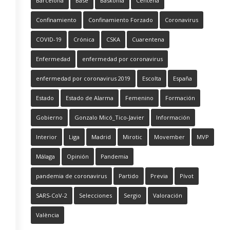
Barcelona
Base
Baskonia
Centena
Confinamiento
Confinamiento Forzado
Coronavirus
COVID-19
Crónica
CSKA
Cuarentena
Enfermedad
enfermedad por coronavirus
enfermedad por coronavirus 2019
Escolta
España
Estado
Estado de Alarma
Femenino
Formación
Gobierno
Gonzalo Micó_Tico-Javier
Información
Interior
Liga
Madrid
Mirotic
Movember
MVP
Málaga
Opinión
Pandemia
pandemia de coronavirus
Partido
Previa
Pívot
SARS-CoV-2
Selecciones
Sergio
Valoración
València