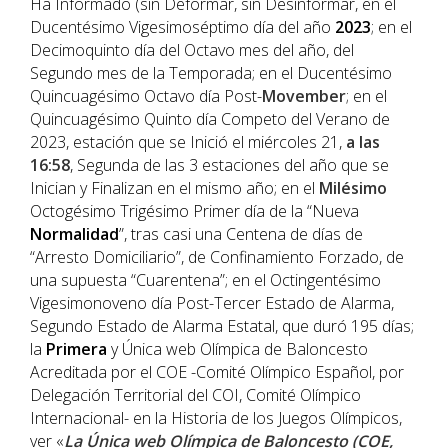
Ha Informado (sin Deformar, sin Desinformar, en el
Ducentésimo Vigesimoséptimo día del año
202
3
; en el
Decimoquinto día del Octavo mes del año, del
Segundo mes de la Temporada; en el Ducentésimo
Quincuagésimo Octavo día Post-
Movember
; en el
Quincuagésimo Quinto día Competo del Verano de
2023, estación que se Inició el miércoles 21,
a las
16:58
, Segunda de las 3 estaciones del año que se
Inician y Finalizan en el mismo año; en el
Milésimo
Octogésimo Trigésimo Primer día de la “Nueva
Normalidad
”, tras casi una Centena de días de
“Arresto Domiciliario”, de Confinamiento Forzado, de
una supuesta “Cuarentena”; en el Octingentésimo
Vigesimonoveno día Post-Tercer Estado de Alarma,
Segundo Estado de Alarma Estatal, que duró 195 días;
la
Primera
y Única web Olímpica de Baloncesto
Acreditada por el COE -Comité Olímpico Español, por
Delegación Territorial del COI, Comité Olímpico
Internacional- en la Historia de los Juegos Olímpicos,
ver «
La Única web Olímpica de Baloncesto (COE,