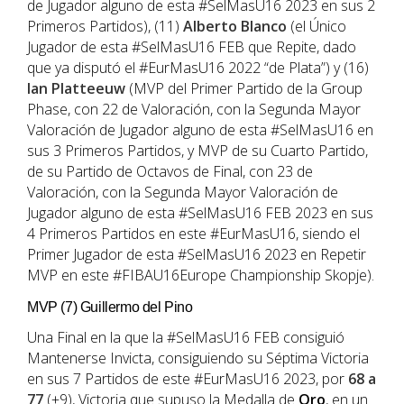
de Jugador alguno de esta #SelMasU16 2023 en sus 2
Primeros Partidos), (11)
Alberto Blanco
(el Único
Jugador de esta #SelMasU16 FEB que Repite, dado
que ya disputó el #EurMasU16 2022 “de Plata”) y (16)
Ian Platteeuw
(MVP del Primer Partido de la Group
Phase, con 22 de Valoración, con la Segunda Mayor
Valoración de Jugador alguno de esta #SelMasU16 en
sus 3 Primeros Partidos, y MVP de su Cuarto Partido,
de su Partido de Octavos de Final, con 23 de
Valoración, con la Segunda Mayor Valoración de
Jugador alguno de esta #SelMasU16 FEB 2023 en sus
4 Primeros Partidos en este #EurMasU16, siendo el
Primer Jugador de esta #SelMasU16 2023 en Repetir
MVP en este #FIBAU16Europe Championship Skopje).
MVP (7) Guillermo del Pino
Una Final en la que la #SelMasU16 FEB consiguió
Mantenerse Invicta, consiguiendo su Séptima Victoria
en sus 7 Partidos de este #EurMasU16 2023, por
68 a
77
(+9), Victoria que supuso la Medalla de
Oro
, en un