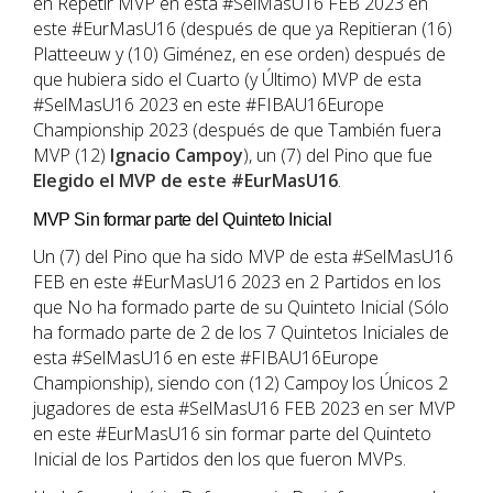
en Repetir MVP en esta #SelMasU16 FEB 2023 en
este #EurMasU16 (después de que ya Repitieran (16)
Platteeuw y (10) Giménez, en ese orden) después de
que hubiera sido el Cuarto (y Último) MVP de esta
#SelMasU16 2023 en este #FIBAU16Europe
Championship 2023 (después de que También fuera
MVP (12)
Ignacio Campoy
), un (7) del Pino que fue
Elegido el MVP de este #EurMasU16
.
MVP Sin formar parte del Quinteto Inicial
Un (7) del Pino que ha sido MVP de esta #SelMasU16
FEB en este #EurMasU16 2023 en 2 Partidos en los
que No ha formado parte de su Quinteto Inicial (Sólo
ha formado parte de 2 de los 7 Quintetos Iniciales de
esta #SelMasU16 en este #FIBAU16Europe
Championship), siendo con (12) Campoy los Únicos 2
jugadores de esta #SelMasU16 FEB 2023 en ser MVP
en este #EurMasU16 sin formar parte del Quinteto
Inicial de los Partidos den los que fueron MVPs.