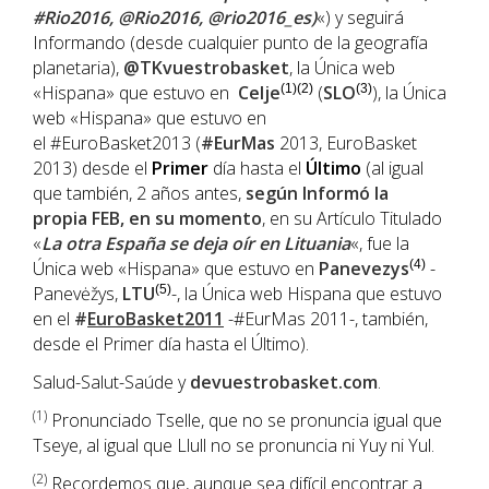
#Rio2016, @Rio2016, @rio2016_es)
«) y seguirá
Informando (desde cualquier punto de la geografía
planetaria),
@TKvuestrobasket
, la Única web
«Hispana» que estuvo en
Celje
(1)(2)
(
SLO
(3)
), la Única
web «Hispana» que estuvo en
el #EuroBasket2013 (
#EurMas
2013, EuroBasket
2013) desde el
Primer
día hasta el
Último
(al igual
que también, 2 años antes,
según Informó la
propia
FEB
, en su momento
, en su Artículo Titulado
«
La otra España se deja oír en Lituania
«, fue la
Única web «Hispana» que estuvo en
Panevezys
(4)
-
Panevėžys,
LTU
(5)
-, la Única web Hispana que estuvo
en el
#
EuroBasket2011
-#EurMas 2011-, también,
desde el Primer día hasta el Último).
Salud-Salut-Saúde y
devuestrobasket.com
.
(1
)
Pronunciado Tselle, que no se pronuncia igual que
Tseye, al igual que Llull no se pronuncia ni Yuy ni Yul.
(2)
Recordemos que, aunque sea difícil encontrar a