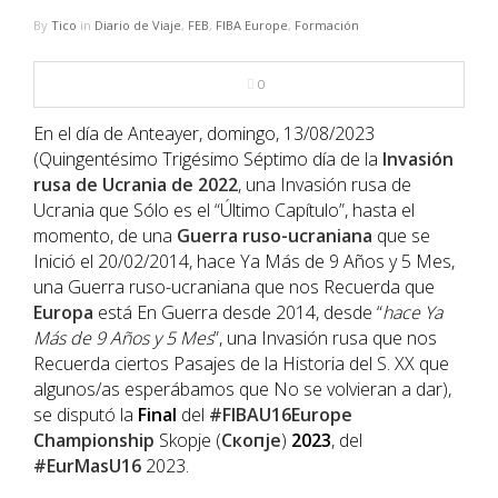
NBA
By
Tico
in
Diario de Viaje
,
FEB
,
FIBA Europe
,
Formación
MULTIMEDIA
0
RIO 2016
En el día de Anteayer, domingo, 13/08/2023
(Quingentésimo Trigésimo Séptimo día de la
Invasión
rusa de Ucrania de 2022
, una Invasión rusa de
Ucrania que Sólo es el “Último Capítulo”, hasta el
momento, de una
Guerra ruso-ucraniana
que se
Inició el 20/02/2014, hace Ya Más de 9 Años y 5 Mes,
una Guerra ruso-ucraniana que nos Recuerda que
Europa
está En Guerra desde 2014, desde “
hace Ya
Más de 9 Años y 5 Mes
”, una Invasión rusa que nos
Recuerda ciertos Pasajes de la Historia del S. XX que
algunos/as esperábamos que No se volvieran a dar),
se disputó la
Final
del
#FIBAU16Europe
Championship
Skopje (
Скопје
)
2023
, del
#EurMasU16
2023.