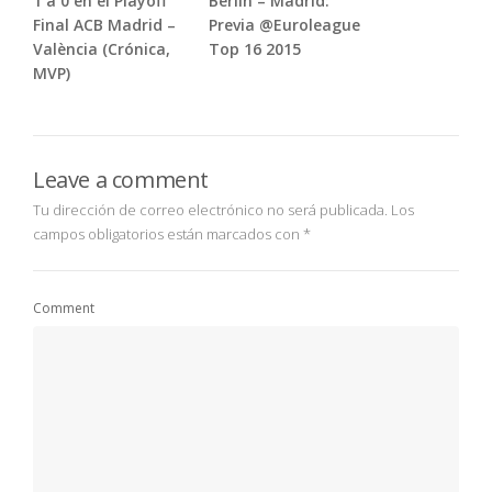
1 a 0 en el Playoff
Berlin – Madrid:
Final ACB Madrid –
Previa @Euroleague
València (Crónica,
Top 16 2015
MVP)
Leave a comment
Tu dirección de correo electrónico no será publicada.
Los
campos obligatorios están marcados con
*
Comment