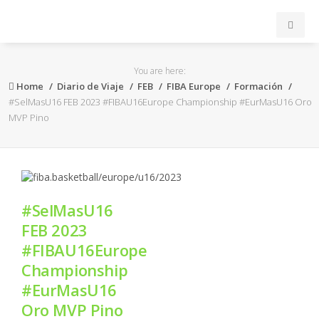
INICIO
You are here:
Home
Diario de Viaje
FEB
FIBA Europe
Formación
ACB
#SelMasU16 FEB 2023 #FIBAU16Europe Championship #EurMasU16 Oro
MVP Pino
EuroLeague
FEB
#SelMasU16
FIBA
FEB 2023
#FIBAU16Europe
OTROS
Championship
#EurMasU16
FORMACIÓN
Oro MVP Pino