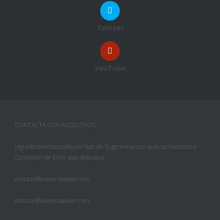
Twitter
YouTube
CONTACTA CON NOSOTROS
(Agradeceremos cualquier tipo de Sugerencia que quieras hacernos o
Corrección de Error que detectes):
contacto@vuestrobasket.com
director@vuestrobasket.com
Facebook