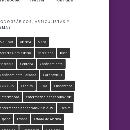
ONOGRÁFICOS, ARTICULISTAS Y
EMAS
Ala-Pívot
Alarma
Alero
Arresto Domiciliario
Barcelona
Base
Baskonia
Centena
Confinamiento
Confinamiento Forzado
Coronavirus
COVID-19
Crónica
CSKA
Cuarentena
Enfermedad
enfermedad por coronavirus
enfermedad por coronavirus 2019
Escolta
España
Estado
Estado de Alarma
Femenino
Formación
Gobierno