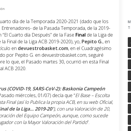
ión
Cuarto día de la Temporada 2020-2021 (dado que los
M
os Entrenadores- de la Pasada Temporada, de la 2019-
T
en “El Cuarto día Después” de la Fase
Final
de la Liga de
 la Final de la Liga ACB 2019-2020), yo,
Pepito G.
, en
tículo en
devuestrobasket.com
, en el Cuadragésimo
ado por Pepito G. en devuestrobasket.com, seguiré
re lo que, el Pasado martes 30, ocurrió en esta Final
nal ACB 2020.
rus (COVID-19, SARS-CoV-2): Baskonia Campeón
 Pasado miércoles, 01/07) decía que “
El Base – Escolta
a Final (así lo Publica la propia ACB, en su web Oficial,
inal de la Liga… 2019-20
”), con una Valoración de 20,
Valoración del Equipo Campeón, aunque, como sucede
ugador con la Mayor Valoración del Partido
”.