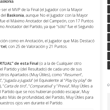
Baskonia
 ser el MVP de la Final (el Jugador con la Mayor
, del
Baskonia
, aunque No el Jugador con la Mayor
n fue el Máximo Anotador del Campeón, con 17 Puntos
o Anotador del Partido, ya que “sólo” fue el Segundo
ación como en Anotación, el Jugador que Más Destacó
tel
, con 25 de Valoración y 21 Puntos.
RTUAL
” de esta Final
(o a la de Cualquier otro
el Partido y (del Resultado) de cada uno de sus
tros Apartados (Muy Útiles), como “
Resumen
”,
s
”, “
Jugada a Jugada
” (el Equivalente al “
Play by play
” de
Ú
), “
Carta de tiro
”, “
Comparativa
” y “
Previa
”, Muy Útiles a
del Partido que se nos hubieran podido escapar, Muy
oquito Más de profundidad, del Partido, Muy Útiles para
uestros ojos ven durante el Partido.