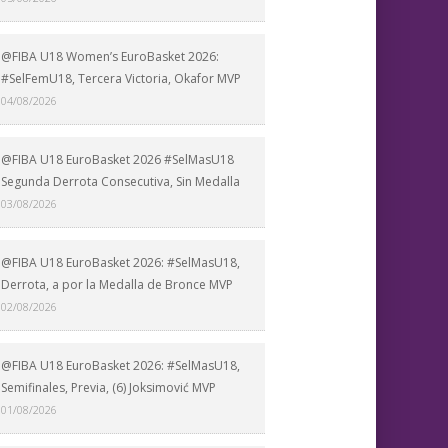
@FIBA U18 Women’s EuroBasket 2026:
#SelFemU18, Tercera Victoria, Okafor MVP
04/08/2026
@FIBA U18 EuroBasket 2026 #SelMasU18
Segunda Derrota Consecutiva, Sin Medalla
03/08/2026
@FIBA U18 EuroBasket 2026: #SelMasU18,
Derrota, a por la Medalla de Bronce MVP
02/08/2026
@FIBA U18 EuroBasket 2026: #SelMasU18,
Semifinales, Previa, (6) Joksimović MVP
01/08/2026