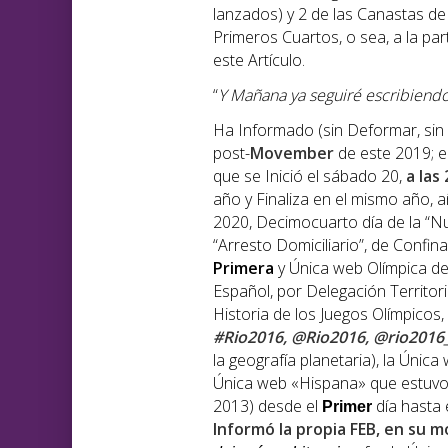
lanzados) y 2 de las Canastas de
Primeros Cuartos, o sea, a la pa
este Artículo.
“
Y Mañana ya seguiré escribiendo
Ha Informado (sin Deformar, sin
post-
Movember
de este 2019; e
que se Inició el sábado 20,
a las
año y Finaliza en el mismo año, 
2020, Decimocuarto día de la “N
“Arresto Domiciliario”, de Confi
Primera
y Única web Olímpica de
Español, por Delegación Territori
Historia de los Juegos Olímpicos, 
#Rio2016, @Rio2016, @rio2016
la geografía planetaria), la Úni
Única web «Hispana» que estuvo
2013) desde el
día hasta 
Primer
Informó la propia FEB, en su