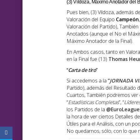
(3) Vildoza, Máximo Anotador del 
Pues bien, (3) Vildoza, además de
Valoración del Equipo
Campeón
Valoración del Partido), Tambié
Anotados (aunque el No el Máxim
Máximo Anotador de la Final).
En Ambos casos, tanto en Valor
en la Final fue (13)
Thomas Heur
Carta de tiro
“
”
Si accedemos a la
“
JORNADA VI
Partido), además del Resultado d
Cuartos, También podremos ver o
“
Estadísticas Completas
”, “
Lídere
los Partidos de la
@EuroLeague
la hora de ver ciertos Detalles 
Útiles para el Análisis, con un p
No quedarnos, sólo, con lo que n