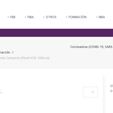
FEB
FIBA
OTROS
FORMACIÓN
NBA
Coronavirus (COVID-19, SARS-
mación
nia Campeón (Final ACB, Vildoza)
S
,
S
0