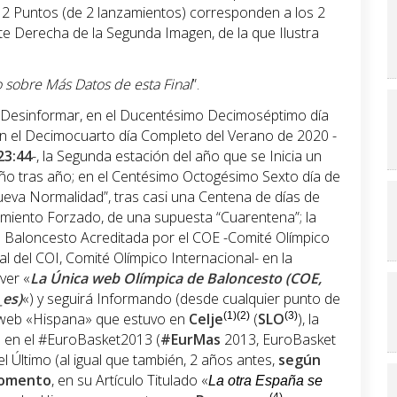
 2 Puntos (de 2 lanzamientos) corresponden a los 2
rte Derecha de la Segunda Imagen, de la que Ilustra
 sobre Más Datos de esta Final
”.
 Desinformar, en el Ducentésimo Decimoséptimo día
n el Decimocuarto día Completo del Verano de 2020 -
 23:44
-, la Segunda estación del año que se Inicia un
año tras año; en el Centésimo Octogésimo Sexto día de
ueva Normalidad”, tras casi una Centena de días de
namiento Forzado, de una supuesta “Cuarentena”; la
 Baloncesto Acreditada por el COE -Comité Olímpico
al del COI, Comité Olímpico Internacional- en la
ver «
La Única web Olímpica de Baloncesto (COE,
_es)
«) y seguirá Informando (desde cualquier punto de
ca web «Hispana» que estuvo en
Celje
(1)(2)
(
SLO
(3)
), la
 en el #EuroBasket2013 (
#EurMas
2013, EuroBasket
el Último (al igual que también, 2 años antes,
según
 momento
, en su Artículo Titulado «
La otra España se