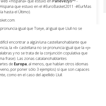
ca web «Hispana» que estuvo en
Panevezys
(4)
-
b Hispana que estuvo en el #EuroBasket2011 -#EurMas
a hasta el Último).
sket.com.
ronuncia igual que Tseye, al igual que Llull no se
fícil encontrar a algún/una castellanohablante que
cia, la «ll» castellana no se pronuncia igual que la «y»
labras y no se trata de la conjunción copulativa que
sma frase). Las zonas catalanohablantes
artes de
Europa
, al menos, que hablan otros idiomas
sloveno, por poner sólo 3 ejemplos) sí que son capaces
te, como en el caso del apellido Llull.