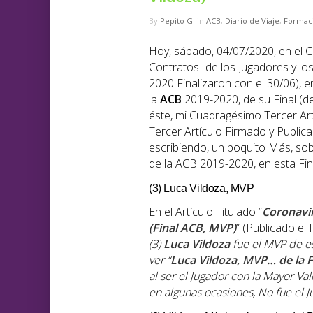
By
Pepito G.
in
ACB
,
Diario de Viaje
,
Formac
Hoy, sábado, 04/07/2020, en el 
Contratos -de los Jugadores y l
2020 Finalizaron con el 30/06), 
la
ACB
2019-2020, de su Final (de
éste, mi Cuadragésimo Tercer Ar
Tercer Artículo Firmado y Public
escribiendo, un poquito Más, sob
de la ACB 2019-2020, en esta Fi
(3) Luca Vildoza, MVP
En el Artículo Titulado “
Coronavi
(Final ACB, MVP)
” (Publicado el
(3)
Luca Vildoza
fue el MVP de est
ver “
Luca Vildoza, MVP… de la F
al ser el Jugador con la Mayor 
en algunas ocasiones, No fue el J