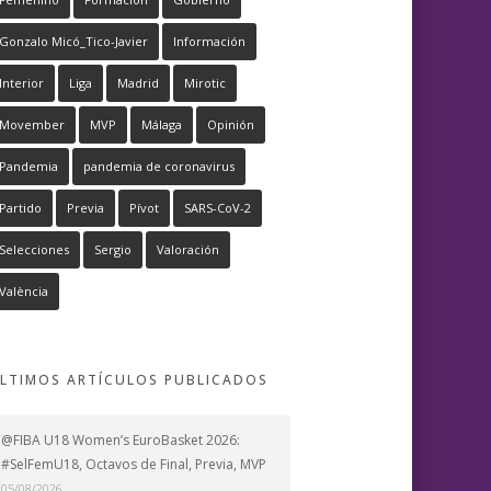
Gonzalo Micó_Tico-Javier
Información
Interior
Liga
Madrid
Mirotic
Movember
MVP
Málaga
Opinión
Pandemia
pandemia de coronavirus
Partido
Previa
Pívot
SARS-CoV-2
Selecciones
Sergio
Valoración
València
LTIMOS ARTÍCULOS PUBLICADOS
@FIBA U18 Women’s EuroBasket 2026:
#SelFemU18, Octavos de Final, Previa, MVP
05/08/2026