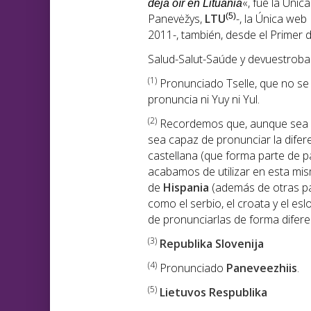
«, fue la Úni
deja oír en Lituania
Panevėžys,
LTU
(5)
-, la Única we
2011-, también, desde el Primer dí
Salud-Salut-Saúde y devuestroba
(1
)
Pronunciado Tselle, que no se p
pronuncia ni Yuy ni Yul.
(2)
Recordemos que, aunque sea di
sea capaz de pronunciar la diferen
castellana (que forma parte de pa
acabamos de utilizar en esta mi
de
Hispania
(además de otras p
como el serbio, el croata y el e
de pronunciarlas de forma diferen
(3)
Republika Slovenija
(4)
Pronunciado
Paneveezhiis
.
(5)
Lietuvos Respublika