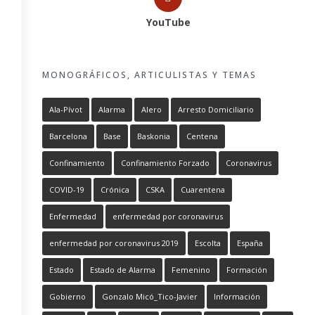
YouTube
MONOGRÁFICOS, ARTICULISTAS Y TEMAS
Ala-Pívot
Alarma
Alero
Arresto Domiciliario
Barcelona
Base
Baskonia
Centena
Confinamiento
Confinamiento Forzado
Coronavirus
COVID-19
Crónica
CSKA
Cuarentena
Enfermedad
enfermedad por coronavirus
enfermedad por coronavirus 2019
Escolta
España
Estado
Estado de Alarma
Femenino
Formación
Gobierno
Gonzalo Micó_Tico-Javier
Información