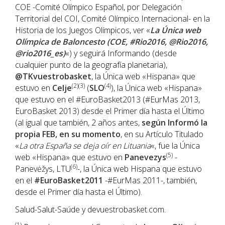
COE -Comité Olímpico Español, por Delegación
Territorial del COI, Comité Olímpico Internacional- en la
Historia de los Juegos Olímpicos, ver «
La Única web
Olímpica de Baloncesto (COE, #Rio2016, @Rio2016,
@rio2016_es)
«) y seguirá Informando (desde
cualquier punto de la geografía planetaria),
@TKvuestrobasket
, la Única web «Hispana» que
(2)(3)
(4)
estuvo en
Celje
(
SLO
), la Única web «Hispana»
que estuvo en el #EuroBasket2013 (#EurMas 2013,
EuroBasket 2013) desde el Primer día hasta el Último
(al igual que también, 2 años antes,
según Informó la
propia FEB, en su momento
, en su Artículo Titulado
«
La otra España se deja oír en Lituania
«, fue la Única
(5)
web «Hispana» que estuvo en
Panevezys
-
(6)
Panevėžys, LTU
-, la Única web Hispana que estuvo
en el
#EuroBasket2011
-#EurMas 2011-, también,
desde el Primer día hasta el Último).
Salud-Salut-Saúde y devuestrobasket.com.
(1)