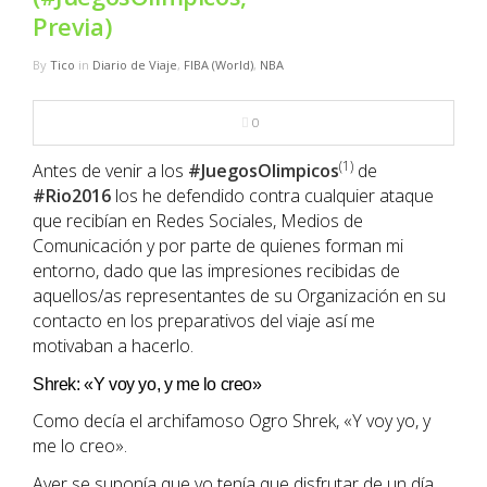
NBA
Previa)
By
Tico
in
Diario de Viaje
,
FIBA (World)
,
NBA
MULTIMEDIA
0
RIO 2016
(1)
Antes de venir a los
#JuegosOlimpicos
de
#Rio2016
los he defendido contra cualquier ataque
que recibían en Redes Sociales, Medios de
Comunicación y por parte de quienes forman mi
entorno, dado que las impresiones recibidas de
aquellos/as representantes de su Organización en su
contacto en los preparativos del viaje así me
motivaban a hacerlo.
Shrek: «Y voy yo, y me lo creo»
Como decía el archifamoso Ogro Shrek, «Y voy yo, y
me lo creo».
Ayer se suponía que yo tenía que disfrutar de un día