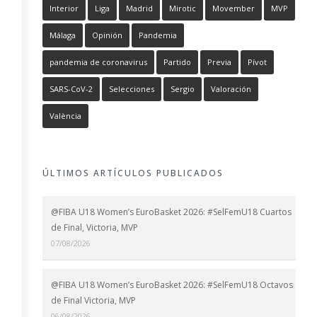
Interior
Liga
Madrid
Mirotic
Movember
MVP
Málaga
Opinión
Pandemia
pandemia de coronavirus
Partido
Previa
Pívot
SARS-CoV-2
Selecciones
Sergio
Valoración
València
ÚLTIMOS ARTÍCULOS PUBLICADOS
@FIBA U18 Women’s EuroBasket 2026: #SelFemU18 Cuartos
de Final, Victoria, MVP
07/08/2026
@FIBA U18 Women’s EuroBasket 2026: #SelFemU18 Octavos
de Final Victoria, MVP
06/08/2026