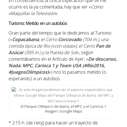
En consecuencia, la Única Explicación que se me
ocurre es la ya comentada, hay que ver «
Cómo
«Maquilla» la Televisión
«.
Turismo: Metido en un autobús
Gran parte del tiempo que le dedicamos al Turismo
(«
Copacabana
, el Cerro
Corcovado
(704 m.), una
comida típica de Rio («con vistas»), el Cerro
Pan de
Azúcar
(395 m.) y la Puesta de Sol
«, según
comentábamos en el Artículo de Ayer, «
De descanso,
Nada: MPC, Carioca 1 y Team USA (#Rio2016,
#JuegosOlimpicos)
«) nos lo pasamos metido (o
esperando) a un autobús:
El Parque Olímpico de Barra, el MPC y el Carioca 1
Imagen: Google Maps
* 2:15 h. (de reloj) para hacer un trayecto de