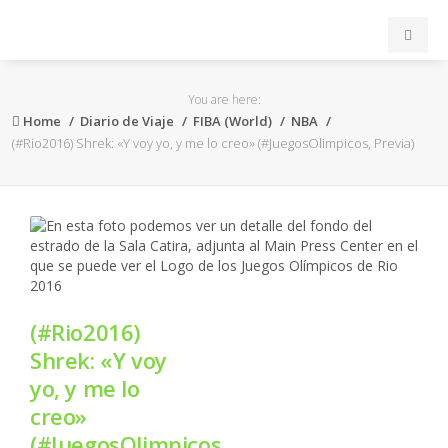
INICIO
You are here:
Home
Diario de Viaje
FIBA (World)
NBA
ACB
(#Rio2016) Shrek: «Y voy yo, y me lo creo» (#JuegosOlimpicos, Previa)
EuroLeague
FEB
FIBA
(#Rio2016)
OTROS
Shrek: «Y voy
yo, y me lo
FORMACIÓN
creo»
(#JuegosOlimpicos,