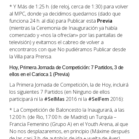
* Y Más de 1:25 h. (de reloj, cerca de 1:30) para volver
al MPC, donde ya decidimos quedarnos (dado que
funciona 24 h. al día) para Publicar esta
Previa
(mientras la Ceremonia de Inauguración ya había
comenzado y «nos la ofrecían» por las pantallas de
televisión) y evitarnos el cabreo de volver a
encontraros con que No pudiéramos Publicar desde
la Villa para Prensa.
Hoy, Primera Jornada de Competición: 7 Partidos, 3 de
ellos en el Carioca 1 (Previa)
La Primera Jornada de Competición, la de Hoy, incluirá
los siguientes 7 Partidos (en Ninguno de ellos
participará ni la
#SelMas
2016 ni la
#SelFem
2016):
* La Competición de Baloncesto la Inaugurará, a las
12:00 h. (de Rio, 17:00 h. de Madrid) un Turquía –
Francia Femenino (Grupo A) en el Youth Arena, al que
No nos desplazaremos, en principio (Máxime después
de las casi 3 h. de autobús de ida + vuelta de Ayer),