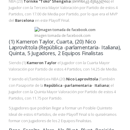
NBA (23)
Tornike “Toko” Shengelia
(თორნიკე შენგელია) el
Jugador con la Tercera Mayor Valoración por Partido de estos 4
Partidos, con 17.00 de Media por Partido, por lo que era el MVP
del
Barcelona
en este Playoff Final.
Imagen tomada de facebook.com
(1) Kameron Taylor, Cuarta, (20) Nico
Laprovíttola (República -parlamentaria- Italiana),
Quinta, 5 Jugadores, 2 Equipos Finalistas
Siendo (1)
Kameron Taylor
el Jugador con la Cuarta Mayor
Valoración por Partido de estos 4 Partidos, con 14.25 de Media.
Y siendo el (También) ex-NBA (20)
Nico Laprovíttola
(También
con Pasaporte de la
República -parlamentaria
–
Italiana
) el
Jugador con la Quinta Mayor Valoración por Partido de estos 4
Partidos, con 11.75 por Partido.
5 Jugadores que podrían llegar a formar un Posible Quinteto
Ideal de estos 4 Partidos, de este Playoff Final si lo quisiéramos
formar con Jugadores de los 2 Equipos Finalistas.