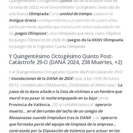
Quingentésimo Octogésimo
Quinto
día de la Invasión rusa de
Ucrania de 2022), es el Sexcentésimo Octogésimo Sexto día de
una Nueva
Olimpiada
(“
una
unidad de tiempo
usada en la
Antigua Grecia
correspondiente a un periodo de cuatro años,
particularmente aquellos que transcurren entre cada edición de
los
Juegos Olímpicos
”), una Olimpiada que tiene como Objetivo
los Juegos Olímpicos de 2028, los
Juegos de la XXXIV Olimpiada
,
los Juegos de la Trigésimo Cuarta Olimpiada.
Y Quingentésimo Octogésimo Quinto Post-
Catástrofe 29-O (DANA 2024, 238 Muertes, +2)
Y el Quingentésimo Octogésimo Quinto día Post-Catástrofe 29-O
(“
Inundaciones de la DANA de 2024
”) que, a las 14:00 del lunes
03/12, contabilizaba 238 Muertes, 230 (Debido al Último caso: “
La
jueza de la dana añade a la lista de víctimas a un hombre que
murió tras pasar la noche empapado en su bajo
”) en la
Provincia de
València
, 232 si contabilizamos al “
operario
muerto… en el derrumbe del techo de un colegio de
Massanassa cuando limpiaban tras la DANA
” y al “
operario
que formaba parte del equipo de limpieza de la empresa…
contratada por la Diputación de Valencia para actuar en los