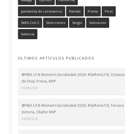
pandemia de coronavirus
Partido
Previa
Pívot
SARS-CoV-2
Selecciones
Sergio
Valoración
València
ÚLTIMOS ARTÍCULOS PUBLICADOS
@FIBA U18 Women’s EuroBasket 2026: #SelFemU18, Octavos
de Final, Previa, MVP
05/08/2026
@FIBA U18 Women’s EuroBasket 2026: #SelFemU18, Tercera
Victoria, Okafor MVP
04/08/2026