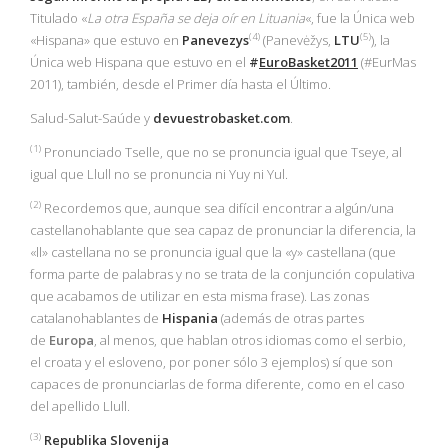
Titulado «
La otra España se deja oír en Lituania
«, fue la Única web
(4)
(5)
«Hispana» que estuvo en
Panevezys
(Panevėžys,
LTU
), la
Única web Hispana que estuvo en el
#
EuroBasket2011
(#EurMas
2011), también, desde el Primer día hasta el Último.
Salud-Salut-Saúde y
devuestrobasket.com
.
(1
)
Pronunciado Tselle, que no se pronuncia igual que Tseye, al
igual que Llull no se pronuncia ni Yuy ni Yul.
(2)
Recordemos que, aunque sea difícil encontrar a algún/una
castellanohablante que sea capaz de pronunciar la diferencia, la
«ll» castellana no se pronuncia igual que la «y» castellana (que
forma parte de palabras y no se trata de la conjunción copulativa
que acabamos de utilizar en esta misma frase). Las zonas
catalanohablantes de
Hispania
(además de otras partes
de
Europa
, al menos, que hablan otros idiomas como el serbio,
el croata y el esloveno, por poner sólo 3 ejemplos) sí que son
capaces de pronunciarlas de forma diferente, como en el caso
del apellido Llull.
(3)
Republika Slovenija