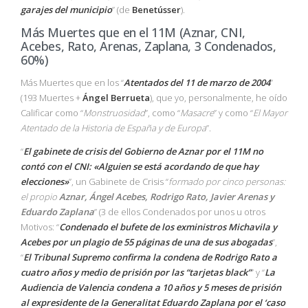
garajes del municipio
” (de
Benetússer
).
Más Muertes que en el 11M (Aznar, CNI,
Acebes, Rato, Arenas, Zaplana, 3 Condenados,
60%)
Más Muertes que en los “
Atentados del 11 de marzo de 2004
”
(193 Muertes +
Ángel Berrueta
), que yo, personalmente, he oído
Calificar como “
Monstruosidad
”, como “
Masacre
” y como “
El Mayor
Atentado de la Historia de España y de Europa
”.
“
El gabinete de crisis del Gobierno de Aznar por el 11M no
contó con el CNI: «Alguien se está acordando de que hay
elecciones»
”, un Gabinete de Crisis “
formado por cinco personas:
el propio
Aznar, Ángel Acebes, Rodrigo Rato, Javier Arenas y
Eduardo Zaplana
” (3 de ellos Condenados por unos u otros
Motivos: “
Condenado el bufete de los exministros Michavila y
Acebes por un plagio de 55 páginas de una de sus abogadas
”,
“
El Tribunal Supremo confirma la condena de Rodrigo Rato a
cuatro años y medio de prisión por las “tarjetas black”
” y “
La
Audiencia de Valencia condena a 10 años y 5 meses de prisión
al expresidente de la Generalitat Eduardo Zaplana por el ‘caso