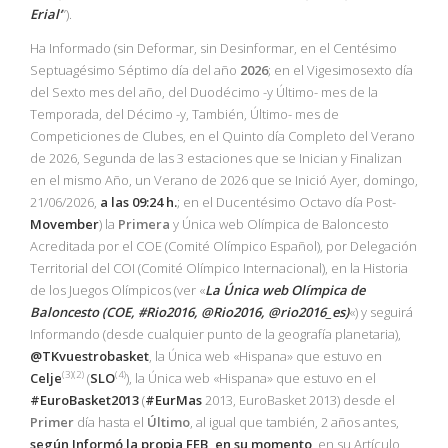
Erial’
”).
Ha Informado (sin Deformar, sin Desinformar, en el Centésimo
Septuagésimo Séptimo día del año
2026
; en el Vigesimosexto día
del Sexto mes del año, del Duodécimo -y Último- mes de la
Temporada, del Décimo -y, También, Último- mes de
Competiciones de Clubes, en el Quinto día Completo del Verano
de 2026, Segunda de las 3 estaciones que se Inician y Finalizan
en el mismo Año, un Verano de 2026 que se Inició Ayer, domingo,
21/06/2026,
a las 09:24 h.
; en el Ducentésimo Octavo día Post-
Movember
) la
Primera
y Única web Olímpica de Baloncesto
Acreditada por el COE (Comité Olímpico Español), por Delegación
Territorial del COI (Comité Olímpico Internacional), en la Historia
de los Juegos Olímpicos (ver «
La Única web Olímpica de
Baloncesto (COE, #Rio2016, @Rio2016, @rio2016_es)
«) y seguirá
Informando (desde cualquier punto de la geografía planetaria),
@TKvuestrobasket
, la Única web «Hispana» que estuvo en
(3)(2)
(4)
Celje
(
SLO
), la Única web «Hispana» que estuvo en el
#EuroBasket2013
(
#EurMas
2013, EuroBasket 2013) desde el
Primer
día hasta el
Último
, al igual que también, 2 años antes,
según Informó la propia
FEB
, en su momento
, en su Artículo