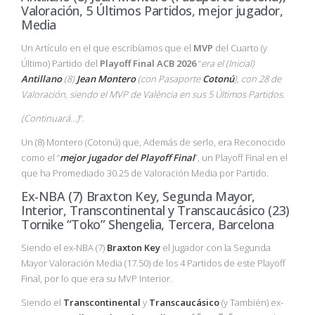
Valoración, 5 Últimos Partidos, mejor jugador,
Media
Un Artículo en el que escribíamos que el
MVP
del Cuarto (y
Último) Partido del
Playoff
Final
ACB
2026
“
era el (Inicial)
Antillano
(8)
Jean Montero
(con Pasaporte
Cotonú
), con 28 de
Valoración, siendo el MVP de València en sus 5 Últimos Partidos.
(Continuará…)
”.
Un (8) Montero (Cotonú) que, Además de serlo, era Reconocido
como el “
mejor jugador del Playoff Final
”, un Playoff Final en el
que ha Promediado 30.25 de Valoración Media por Partido.
Ex-NBA (7) Braxton Key, Segunda Mayor,
Interior, Transcontinental y Transcaucásico (23)
Tornike “Toko” Shengelia, Tercera, Barcelona
Siendo el ex-NBA (7)
Braxton Key
el Jugador con la Segunda
Mayor Valoración Media (17.50) de los 4 Partidos de este Playoff
Final, por lo que era su MVP Interior.
Siendo el
Transcontinental
y
Transcaucásico
(y También) ex-