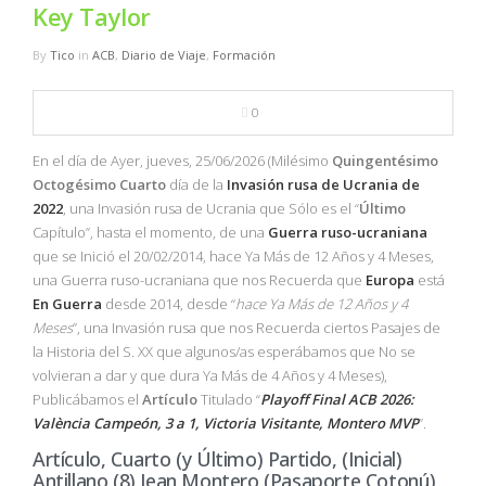
NBA
Key Taylor
By
Tico
in
ACB
,
Diario de Viaje
,
Formación
MULTIMEDIA
0
RIO 2016
En el día de Ayer, jueves, 25/06/2026 (Milésimo
Quingentésimo
Octogésimo
Cuarto
día de la
Invasión rusa de Ucrania de
2022
, una Invasión rusa de Ucrania que Sólo es el “
Último
Capítulo”, hasta el momento, de una
Guerra ruso-ucraniana
que se Inició el 20/02/2014, hace Ya Más de 12 Años y 4 Meses,
una Guerra ruso-ucraniana que nos Recuerda que
Europa
está
En Guerra
desde 2014, desde “
hace Ya Más de 12 Años y 4
Meses
”, una Invasión rusa que nos Recuerda ciertos Pasajes de
la Historia del S. XX que algunos/as esperábamos que No se
volvieran a dar y que dura Ya Más de 4 Años y 4 Meses),
Publicábamos el
Artículo
Titulado “
Playoff Final ACB 2026:
València Campeón, 3 a 1, Victoria Visitante, Montero MVP
”.
Artículo, Cuarto (y Último) Partido, (Inicial)
Antillano (8) Jean Montero (Pasaporte Cotonú),