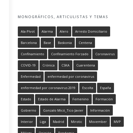
MONOGRÁFICOS, ARTICULISTAS Y TEMAS
Ala-Pívot
Alarma
Alero
Arresto Domiciliario
Barcelona
Base
Baskonia
Centena
Confinamiento
Confinamiento Forzado
Coronavirus
COVID-19
Crónica
CSKA
Cuarentena
Enfermedad
enfermedad por coronavirus
enfermedad por coronavirus 2019
Escolta
España
Estado
Estado de Alarma
Femenino
Formación
Gobierno
Gonzalo Micó_Tico-Javier
Información
Interior
Liga
Madrid
Mirotic
Movember
MVP
Málaga
Opinión
Pandemia