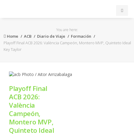
INICIO
You are here:
Home
ACB
Diario de Viaje
Formación
ACB
Playoff Final ACB 2026: València Campeón, Montero MVP, Quinteto Ideal
Key Taylor
EuroLeague
FEB
Playoff Final
FIBA
ACB 2026:
València
OTROS
Campeón,
Montero MVP,
FORMACIÓN
Quinteto Ideal