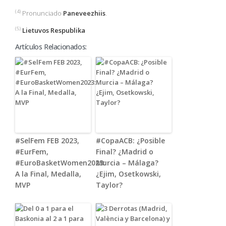
(4)
Pronunciado
Paneveezhiis
.
(5)
Lietuvos Respublika
Artículos Relacionados:
#SelFem FEB 2023,
#CopaACB: ¿Posible
#EurFem,
Final? ¿Madrid o
#EuroBasketWomen2023:
Murcia – Málaga?
A la Final, Medalla,
¿Ejim, Osetkowski,
MVP
Taylor?