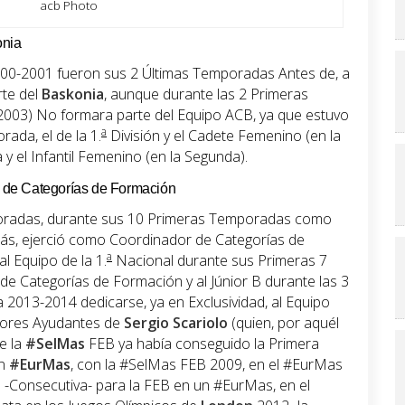
acb Photo
onia
0-2001 fueron sus 2 Últimas Temporadas Antes de, a
rte del
Baskonia
, aunque durante las 2 Primeras
-2003) No formara parte del Equipo ACB, ya que estuvo
a
ada, el de la 1.
División y el Cadete Femenino (en la
 el Infantil Femenino (en la Segunda).
de Categorías de Formación
oradas, durante sus 10 Primeras Temporadas como
s, ejerció como Coordinador de Categorías de
a
l Equipo de la 1.
Nacional durante sus Primeras 7
Categorías de Formación y al Júnior B durante las 3
a 2013-2014 dedicarse, ya en Exclusividad, al Equipo
dores Ayudantes de
Sergio Scariolo
(quien, por aquél
e la
#SelMas
FEB ya había conseguido la Primera
un
#EurMas
, con la #SelMas FEB 2009, en el #EurMas
 -Consecutiva- para la FEB en un #EurMas, en el