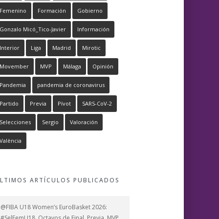
Femenino
Formación
Gobierno
Gonzalo Micó_Tico-Javier
Información
Interior
Liga
Madrid
Mirotic
Movember
MVP
Málaga
Opinión
Pandemia
pandemia de coronavirus
Partido
Previa
Pívot
SARS-CoV-2
Selecciones
Sergio
Valoración
València
LTIMOS ARTÍCULOS PUBLICADOS
@FIBA U18 Women’s EuroBasket 2026:
#SelFemU18, Octavos de Final, Previa, MVP