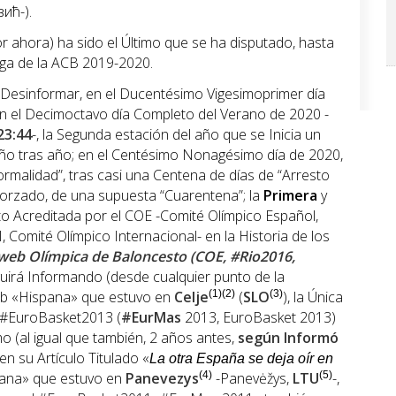
ић-).
or ahora) ha sido el Último que se ha disputado, hasta
Liga de la ACB 2019-2020.
 Desinformar, en el Ducentésimo Vigesimoprimer día
n el Decimoctavo día Completo del Verano de 2020 -
 23:44
-, la Segunda estación del año que se Inicia un
año tras año; en el Centésimo Nonagésimo día de 2020,
malidad”, tras casi una Centena de días de “Arresto
Forzado, de una supuesta “Cuarentena”; la
Primera
y
o Acreditada por el COE -Comité Olímpico Español,
, Comité Olímpico Internacional- en la Historia de los
web Olímpica de Baloncesto (COE, #Rio2016,
guirá Informando (desde cualquier punto de la
web «Hispana» que estuvo en
Celje
(1)(2)
(
SLO
(3)
), la Única
 #EuroBasket2013 (
#EurMas
2013, EuroBasket 2013)
mo (al igual que también, 2 años antes,
según Informó
 en su Artículo Titulado «
La otra España se deja oír en
spana» que estuvo en
Panevezys
(4)
-Panevėžys,
LTU
(5)
-,