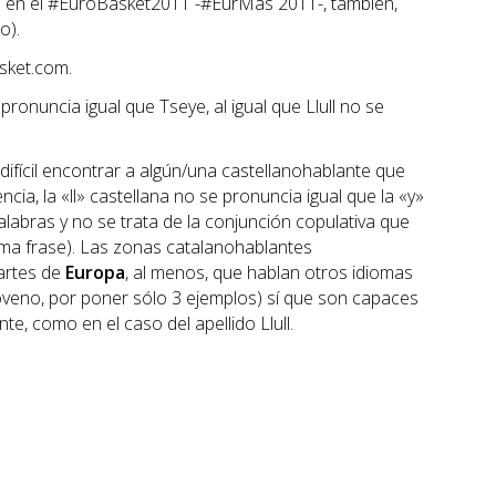
o en el #EuroBasket2011 -#EurMas 2011-, también,
o).
sket.com.
ronuncia igual que Tseye, al igual que Llull no se
fícil encontrar a algún/una castellanohablante que
cia, la «ll» castellana no se pronuncia igual que la «y»
labras y no se trata de la conjunción copulativa que
sma frase). Las zonas catalanohablantes
artes de
Europa
, al menos, que hablan otros idiomas
sloveno, por poner sólo 3 ejemplos) sí que son capaces
te, como en el caso del apellido Llull.