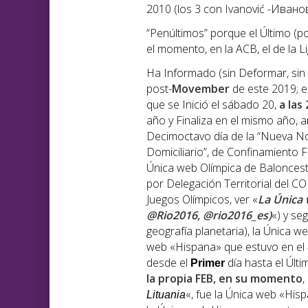
2010 (los 3 con Ivanović -Иванов
“Penúltimos” porque el Último (p
el momento, en la ACB, el de la 
Ha Informado (sin Deformar, sin
post-
Movember
de este 2019; e
que se Inició el sábado 20,
a las
año y Finaliza en el mismo año, 
Decimoctavo día de la “Nueva Nor
Domiciliario”, de Confinamiento 
Única web Olímpica de Baloncest
por Delegación Territorial del COI
Juegos Olímpicos, ver «
La Única 
@Rio2016, @rio2016_es)
«) y se
geografía planetaria), la Única 
web «Hispana» que estuvo en el
desde el
día hasta el Últi
Primer
la propia FEB, en su momento
,
«, fue la Única web «Hi
Lituania