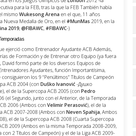
lata en los Juegos Olímpicos de
London
2012 -la
utiva para la FEB, tras la que la FEB También había
el mismo
Wukesong Arena
en el que, 11 años
na Nueva Medalla de Oro, en el
#MunMas
2019, en la
ina 2019
,
@FIBAWC
,
#FIBAWC
-).
 Temporadas
ue ejerció como Entrenador Ayudante ACB Además,
as de Formación y de Entrenar otro Equipo (ya fuera
), David formó parte de los diversos Equipos de
ntrenadores Ayudantes, función Importantísima,
consiguieron los 9 “Penúltimos” Títulos de Campeón
Copa ACB 2004 (con
Duško Ivanović
-Душко
), el de la Supercopa ACB 2005 (con
Pedro
06 (el Segundo, junto con el Anterior, de la Temporada
 ACB 2006 (Ambos con
Velimir Perasović
), el de la
iga ACB 2007-2008 (Ambos con
Neven Spahija
, Ambos
8), el de la Supercopa ACB 2008 (Cuarta Supercopa
a ACB 2009 (Ambos en la misma Temporada 2008-2009,
on 2 Títulos de Campeón) y el de la Liga ACB 2009-