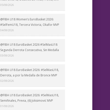
05/08/2026
@FIBA U18 Women’s EuroBasket 2026:
#SelFemU18, Tercera Victoria, Okafor MVP
04/08/2026
@FIBA U18 EuroBasket 2026 #SelMasU18
Segunda Derrota Consecutiva, Sin Medalla
03/08/2026
@FIBA U18 EuroBasket 2026: #SelMasU18,
Derrota, a por la Medalla de Bronce MVP
02/08/2026
@FIBA U18 EuroBasket 2026: #SelMasU18,
Semifinales, Previa, (6) Joksimović MVP
01/08/2026