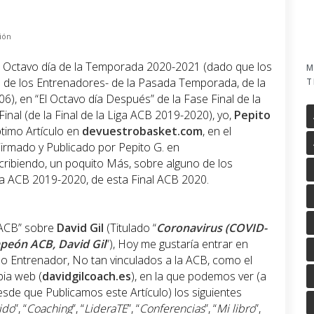
ión
el Octavo día de la Temporada 2020-2021 (dado que los
M
s de los Entrenadores- de la Pasada Temporada, de la
T
6), en “El Octavo día Después” de la Fase Final de la
inal (de la Final de la Liga ACB 2019-2020), yo,
Pepito
ptimo Artículo en
devuestrobasket.com
, en el
irmado y Publicado por Pepito G. en
cribiendo, un poquito Más, sobre alguno de los
 la ACB 2019-2020, de esta Final ACB 2020.
o ACB” sobre
David Gil
(Titulado “
Coronavirus (COVID-
peón ACB, David Gil
”), Hoy me gustaría entrar en
o Entrenador, No tan vinculados a la ACB, como el
pia web (
davidgilcoach.es
), en la que podemos ver (a
de que Publicamos este Artículo) los siguientes
ido
”, “
Coaching
”, “
LideraTE
”, “
Conferencias
”, “
Mi libro
”,