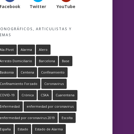
Facebook
Twitter
YouTube
ONOGRÁFICOS, ARTICULISTAS Y
EMAS
Ala-Pívot
Alarma
Alero
Arresto Domiciliario
Barcelona
Base
Baskonia
Centena
Confinamiento
Confinamiento Forzado
Coronavirus
COVID-19
Crónica
CSKA
Cuarentena
Enfermedad
enfermedad por coronavirus
enfermedad por coronavirus 2019
Escolta
España
Estado
Estado de Alarma