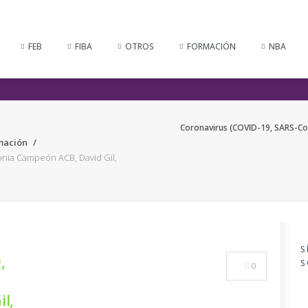
FEB
FIBA
OTROS
FORMACIÓN
NBA
Coronavirus (COVID-19, SARS-Co
mación
onia Campeón ACB, David Gil,
S
,
S
0
l,