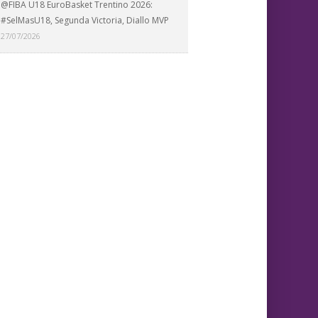
@FIBA U18 EuroBasket Trentino 2026:
#SelMasU18, Segunda Victoria, Diallo MVP
27/07/2026