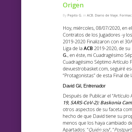
Origen
By
Pepito G.
in
ACB
,
Diario de Viaje
,
Formac
Hoy, miércoles, 08/07/2020, en 
Contratos de los Jugadores -y lo
2019-2020 Finalizaron con el 30/0
Liga de la
ACB
2019-2020, de su F
G.
, en éste, mi Cuadragésimo Sé
Cuadragésimo Séptimo Artículo F
devuestrobasket.com, seguiré es
“Protagonistas” de esta Final de
David Gil, Entrenador
Después de Publicar el “Artícul
19, SARS-CoV-2): Baskonia Cam
otros aspectos de su faceta com
hecho de que David tiene su pro
menos que los haya cambiado des
Apartados: “
Quién soy
”, “
Postpart