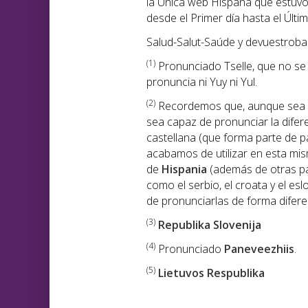
la Única web Hispana que estuv
desde el Primer día hasta el Últim
Salud-Salut-Saúde y devuestroba
(1
)
Pronunciado Tselle, que no se p
pronuncia ni Yuy ni Yul.
(2)
Recordemos que, aunque sea di
sea capaz de pronunciar la diferen
castellana (que forma parte de pa
acabamos de utilizar en esta mi
de
Hispania
(además de otras p
como el serbio, el croata y el e
de pronunciarlas de forma diferen
(3)
Republika Slovenija
(4)
Pronunciado
Paneveezhiis
.
(5)
Lietuvos Respublika