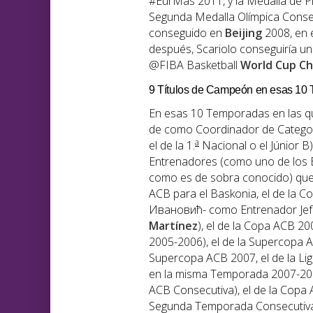
#EurMas 2011, y la Medalla de P
Segunda Medalla Olímpica Consec
conseguido en
Beijing
2008, en 
después, Scariolo conseguiría u
@FIBA Basketball
World Cup Ch
9 Títulos de Campeón en esas 10
En esas 10 Temporadas en las q
de como Coordinador de Categorí
a
el de la 1.
Nacional o el Júnior B
Entrenadores (como uno de los E
como es de sobra conocido) que 
ACB para el Baskonia, el de la 
Ивановић- como Entrenador Jefe
Martínez
), el de la Copa ACB 20
2005-2006), el de la Supercopa
Supercopa ACB 2007, el de la L
en la misma Temporada 2007-200
ACB Consecutiva), el de la Cop
Segunda Temporada Consecutiva c