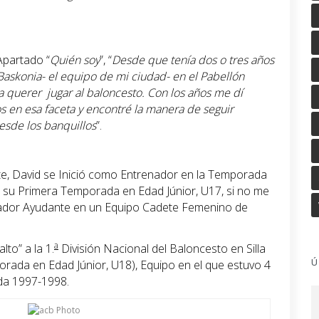
Apartado “
Quién soy
”, “
Desde que tenía dos o tres años
 Baskonia- el equipo de mi ciudad- en el Pabellón
 querer jugar al baloncesto. Con los años me dí
os en esa faceta y encontré la manera de seguir
sde los banquillos
”.
rte, David se Inició como Entrenador en la Temporada
 su Primera Temporada en Edad Júnior, U17, si no me
enador Ayudante en un Equipo Cadete Femenino de
a
lto” a la 1.
División Nacional del Baloncesto en Silla
Ú
ada en Edad Júnior, U18), Equipo en el que estuvo 4
da 1997-1998.