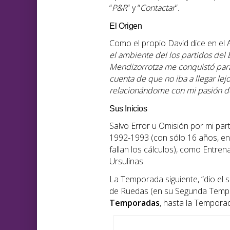
“
P&R
” y “
Contactar
”.
El Origen
Como el propio David dice en el 
el ambiente del los partidos del
Mendizorrotza me conquistó para
cuenta de que no iba a llegar lej
relacionándome con mi pasión de
Sus Inicios
Salvo Error u Omisión por mi pa
1992-1993 (con sólo 16 años, en
fallan los cálculos), como Entr
Ursulinas.
La Temporada siguiente, “dio el sa
de Ruedas (en su Segunda Tempor
Temporadas
, hasta la Tempora