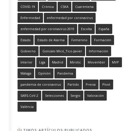
COVID-19
Crónica
CSKA
Cuarentena
Enfermedad
enfermedad por coronavirus
enfermedad por coronavirus 2019
Escolta
España
Estado
Estado de Alarma
Femenino
Formación
Gobierno
Gonzalo Micó_Tico-Javier
Información
Interior
Liga
Madrid
Mirotic
Movember
MVP
Málaga
Opinión
Pandemia
pandemia de coronavirus
Partido
Previa
Pívot
SARS-CoV-2
Selecciones
Sergio
Valoración
València
ÚLTIMOS ARTÍCULOS PUBLICADOS