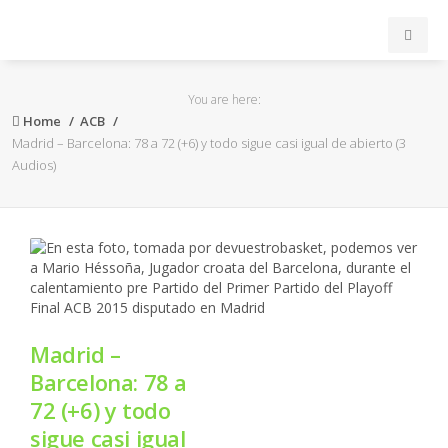
INICIO
You are here:
Home
ACB
ACB
Madrid – Barcelona: 78 a 72 (+6) y todo sigue casi igual de abierto (3
Audios)
EuroLeague
FEB
FIBA
Madrid –
OTROS
Barcelona: 78 a
FORMACIÓN
72 (+6) y todo
sigue casi igual