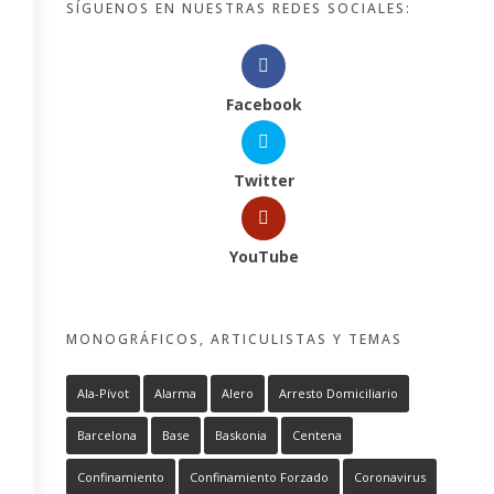
SÍGUENOS EN NUESTRAS REDES SOCIALES:
Facebook
Twitter
YouTube
MONOGRÁFICOS, ARTICULISTAS Y TEMAS
Ala-Pívot
Alarma
Alero
Arresto Domiciliario
Barcelona
Base
Baskonia
Centena
Confinamiento
Confinamiento Forzado
Coronavirus