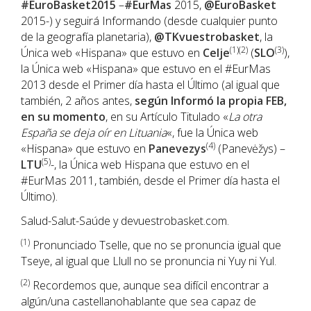
#EuroBasket2015
–
#EurMas
2015,
@EuroBasket
2015-) y seguirá Informando (desde cualquier punto
de la geografía planetaria),
@TKvuestrobasket
, la
(1)(2)
(3)
Única web «Hispana» que estuvo en
Celje
(
SLO
),
la Única web «Hispana» que estuvo en el #EurMas
2013 desde el Primer día hasta el Último (al igual que
también, 2 años antes,
según Informó la propia FEB,
en su momento
, en su Artículo Titulado «
La otra
España se deja oír en Lituania
«, fue la Única web
(4)
«Hispana» que estuvo en
Panevezys
(Panevėžys) –
(5)
LTU
-, la Única web Hispana que estuvo en el
#EurMas 2011, también, desde el Primer día hasta el
Último).
Salud-Salut-Saúde y devuestrobasket.com.
(1)
Pronunciado Tselle, que no se pronuncia igual que
Tseye, al igual que Llull no se pronuncia ni Yuy ni Yul.
(2)
Recordemos que, aunque sea difícil encontrar a
algún/una castellanohablante que sea capaz de