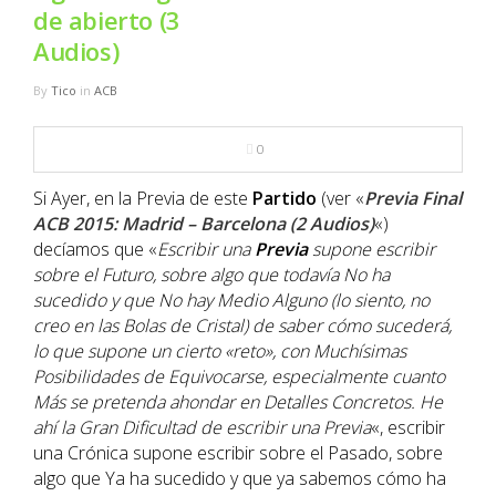
NBA
de abierto (3
Audios)
MULTIMEDIA
By
Tico
in
ACB
RIO 2016
0
Si Ayer, en la Previa de este
Partido
(ver «
Previa Final
ACB 2015: Madrid – Barcelona (2 Audios)
«)
decíamos que «
Escribir una
Previa
supone escribir
sobre el Futuro, sobre algo que todavía No ha
sucedido y que No hay Medio Alguno (lo siento, no
creo en las Bolas de Cristal) de saber cómo sucederá,
lo que supone un cierto «reto», con Muchísimas
Posibilidades de Equivocarse, especialmente cuanto
Más se pretenda ahondar en Detalles Concretos. He
ahí la Gran Dificultad de escribir una Previa
«, escribir
una Crónica supone escribir sobre el Pasado, sobre
algo que Ya ha sucedido y que ya sabemos cómo ha