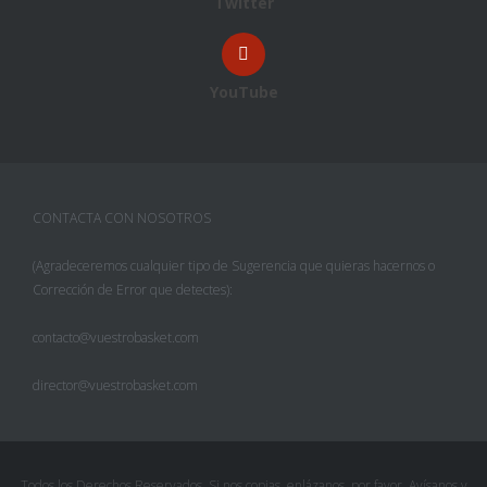
Twitter
YouTube
CONTACTA CON NOSOTROS
(Agradeceremos cualquier tipo de Sugerencia que quieras hacernos o
Corrección de Error que detectes):
contacto@vuestrobasket.com
director@vuestrobasket.com
Facebook
Twitter
Todos los Derechos Reservados. Si nos copias, enlázanos, por favor. Avísanos y