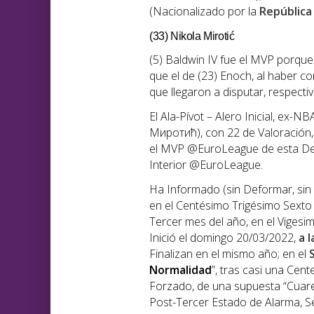
(Nacionalizado por la
República
(33) Nikola Mirotić
(5) Baldwin IV fue el MVP porqu
que el de (23) Enoch, al haber c
que llegaron a disputar, respecti
El Ala-Pívot – Alero Inicial, ex-N
Миротић), con 22 de Valoración, 
el MVP @EuroLeague de esta De
Interior @EuroLeague.
Ha Informado (sin Deformar, sin 
en el Centésimo Trigésimo Sexto 
Tercer mes del año, en el Vigesi
Inició el domingo 20/03/2022,
a l
Finalizan en el mismo año; en el
Normalidad
”, tras casi una Cen
Forzado, de una supuesta “Cuare
Post-Tercer Estado de Alarma, 