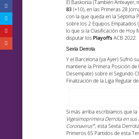
El Baskonia (También Anteayer, m
83
(+10), en las Primeras 28 Jorn
con la que queda en la Séptima Po
sobre los 2 Equipos Empatados (a
lo que si la Clasificación de Hoy f
disputar los
Playoffs
ACB 2022.
Sexta Derrota
Y el Barcelona (ya Ayer) Sufrió s
mantiene la Primera Posición de la
Desempate) sobre el Segundo Clas
Finalización de la Liga Regular d
Si más arriba escribíamos que l
Vigesimoprimera Derrota en sus 
Coronavirus
”
”, esta Sexta Derro
Primeros 65 Partidos de esta Te