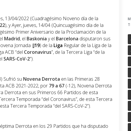
les, 13/04/2022 (Cuadragésimo Noveno día de la
M
22
), y Ayer, jueves, 14/04 (Quincuagésimo día de la
T
gésimo Primer Aniversario de la Proclamación de la
 el
Madrid
, el
Baskonia
y el
Barcelona
disputaron sus
novena Jornada (
J19
) de la
Liga
Regular de la Liga de la
ga ACB “del
Coronavirus
”, de la Tercera Liga “de la
el
SARS-CoV-2
”).
3) Sufrió su
Novena Derrota
en las Primeras 28
esta ACB 2021-2022, por
79 a 67
(-12), Novena Derrota
a Derrota en sus Primeros 66 Partidos de esta
ercera Temporada “del Coronavirus”, de esta Tercera
 esta Tercera Temporada “del SARS-CoV-2”).
ptima Derrota en los 29 Partidos que ha disputado