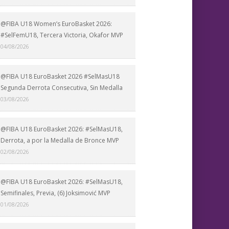
@FIBA U18 Women’s EuroBasket 2026:
#SelFemU18, Tercera Victoria, Okafor MVP
04/08/2026
@FIBA U18 EuroBasket 2026 #SelMasU18
Segunda Derrota Consecutiva, Sin Medalla
03/08/2026
@FIBA U18 EuroBasket 2026: #SelMasU18,
Derrota, a por la Medalla de Bronce MVP
02/08/2026
@FIBA U18 EuroBasket 2026: #SelMasU18,
Semifinales, Previa, (6) Joksimović MVP
01/08/2026