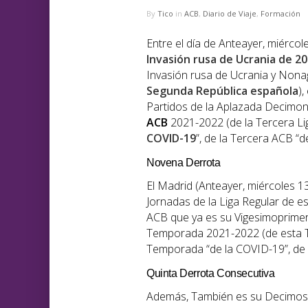
By
Tico
in
ACB
,
Diario de Viaje
,
Formación
Entre el día de Anteayer, miérco
Invasión rusa de Ucrania de
20
Invasión rusa de Ucrania y Nona
Segunda República española
),
Partidos de la Aplazada Decimo
ACB
2021-2022 (de la Tercera Li
COVID-19
”, de la Tercera ACB “d
Novena Derrota
El Madrid (Anteayer, miércoles 1
Jornadas de la Liga Regular de 
ACB que ya es su Vigesimoprimer
Temporada 2021-2022 (de esta T
Temporada “de la COVID-19”, de
Quinta Derrota Consecutiva
Además, También es su Decimosé