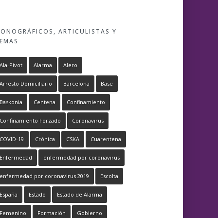
ONOGRÁFICOS, ARTICULISTAS Y
EMAS
Ala-Pívot
Alarma
Alero
Arresto Domiciliario
Barcelona
Base
Baskonia
Centena
Confinamiento
Confinamiento Forzado
Coronavirus
COVID-19
Crónica
CSKA
Cuarentena
Enfermedad
enfermedad por coronavirus
enfermedad por coronavirus 2019
Escolta
España
Estado
Estado de Alarma
Femenino
Formación
Gobierno