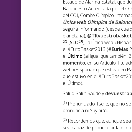
Estado de Alarma Estatal, que du
Baloncesto Acreditada por el COE
del COI, Comité Olímpico Internac
Única web Olímpica de Balonce
seguirá Informando (desde cualqu
planetaria),
@TKvuestrobasket
(2)
(
SLO
(3)
), la Única web «Hispa
el #EuroBasket2013 (
#EurMas
2
el
Último
(al igual que también, 
momento
, en su Artículo Titulad
web «Hispana» que estuvo en
P
que estuvo en el #EuroBasket201
el Último).
Salud-Salut-Saúde y
devuestrob
(1
)
Pronunciado Tselle, que no se p
pronuncia ni Yuy ni Yul.
(2)
Recordemos que, aunque sea di
sea capaz de pronunciar la diferen