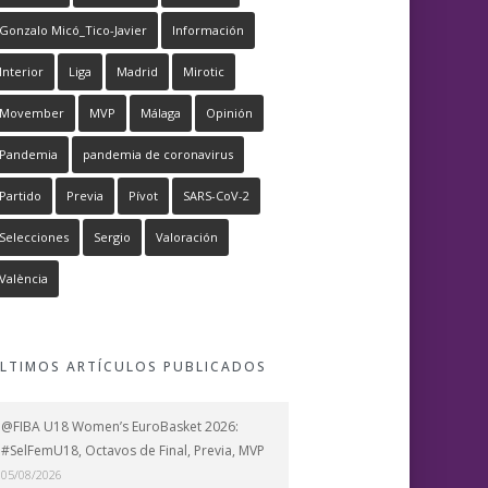
Gonzalo Micó_Tico-Javier
Información
Interior
Liga
Madrid
Mirotic
Movember
MVP
Málaga
Opinión
Pandemia
pandemia de coronavirus
Partido
Previa
Pívot
SARS-CoV-2
Selecciones
Sergio
Valoración
València
LTIMOS ARTÍCULOS PUBLICADOS
@FIBA U18 Women’s EuroBasket 2026:
#SelFemU18, Octavos de Final, Previa, MVP
05/08/2026