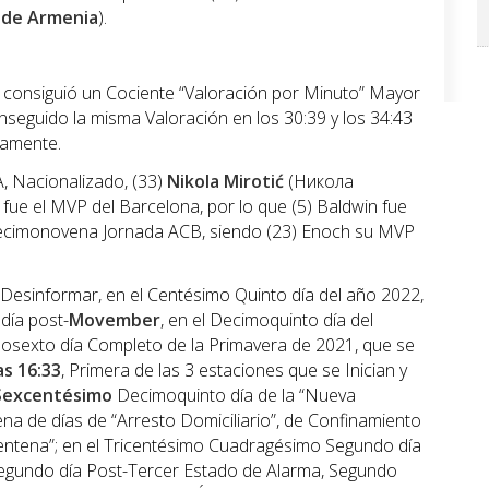
 de Armenia
).
e consiguió un Cociente “Valoración por Minuto” Mayor
onseguido la misma Valoración en los 30:39 y los 34:43
vamente.
BA, Nacionalizado, (33)
Nikola Mirotić
(Никола
fue el MVP del Barcelona, por lo que (5) Baldwin fue
cimonovena Jornada ACB, siendo (23) Enoch su MVP
Desinformar, en el Centésimo Quinto día del año 2022,
día post-
Movember
, en el Decimoquinto día del
mosexto día Completo de la Primavera de 2021, que se
as 16:33
, Primera de las 3 estaciones que se Inician y
Sexcentésimo
Decimoquinto día de la “Nueva
tena de días de “Arresto Domiciliario”, de Confinamiento
ntena”; en el Tricentésimo Cuadragésimo Segundo día
Segundo día Post-Tercer Estado de Alarma, Segundo