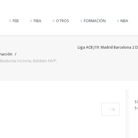
FEB
FIBA
OTROS
FORMACIÓN
NBA
Liga ACB J19: Madrid Barcelona 2 D
mación
 Baskonia Victoria, Baldwin MVP,
S
S
0