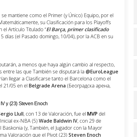
se mantiene como el Primer (y Único) Equipo, por el
temáticamente, su Clasificación para los Playoffs
el Artículo Titulado “
El Barça, primer clasificado
e 5 días (el Pasado domingo, 10/04), por la ACB en su
putarán, a menos que haya algún cambio al respecto,
as entre las que También se disputará la
@EuroLeague
ían llegar a Clasificarse tanto el Barcelona como el
el 21/05 en el
Belgrade Arena
(Београдска арена,
n IV y (23) Steven Enoch
ergio Llull
, con 13 de Valoración, fue el
MVP
del
Inicial ex-NBA (5)
Wade Baldwin IV
, con 29 de
l Baskonia (y, También, el Jugador con la Mayor
sma Valoración que el Pívot (23)
Steven Enoch