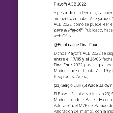
Playoffs ACB 2022
A pesar de esa Derrota, También 
momento, en haber Asegurado, Ma
ACB 2022, como se puede leer en 
para el Playoff
”, Publicado, hac
web Oficial.
@EuroLeague Final Four
Dichos Playoffs ACB 2022 se dis
entre el 17/05 y el 26/06
, fech
Final Four
2022, para la que podr
Madrid, que se disputará el 19 y 
Beogradska Arena).
(23) Sergio Llull, (5) Wade Baldwi
El Base – Escolta No Inicial (23)
S
Madrid, siendo el Base – Escolta 
Valoración, el MVP del Partido de
Valoración del mismo), con la mi