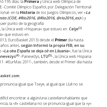
ró 195 días; la
Primera
y Única web Olímpica de
 -Comité Olímpico Español, por Delegación Territorial
ional- en la
Historia
de los Juegos Olímpicos, ver «
La
sto (COE, #Rio2016, @Rio2016, @rio2016_es)
«) y
ier punto de la geografía
, la Única web «Hispana» que estuvo en
Celje
(1)
na» que estuvo en
013, EuroBasket 2013) desde el
día hasta
Primer
2 años antes,
según Informó la propia
FEB
, en su
o «
«, fue la Única
La otra España se deja oír en Lituania
anevezys
(4)
-Panevėžys,
LTU
(5)
-, la Única web Hispana
1 -#EurMas 2011-, también, desde el Primer día hasta
asket.com
.
ronuncia igual que Tseye, al igual que Llull no se
fícil encontrar a algún/una castellanohablante que
cia, la «ll» castellana no se pronuncia igual que la «y»