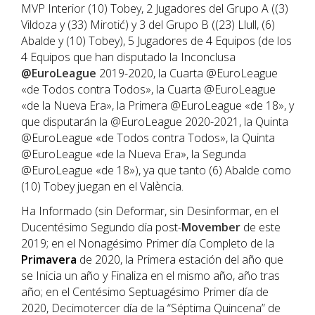
MVP Interior (10) Tobey, 2 Jugadores del Grupo A ((3)
Vildoza y (33) Mirotić) y 3 del Grupo B ((23) Llull, (6)
Abalde y (10) Tobey), 5 Jugadores de 4 Equipos (de los
4 Equipos que han disputado la Inconclusa
@EuroLeague
2019-2020, la Cuarta @EuroLeague
«de Todos contra Todos», la Cuarta @EuroLeague
«de la Nueva Era», la Primera @EuroLeague «de 18», y
que disputarán la @EuroLeague 2020-2021, la Quinta
@EuroLeague «de Todos contra Todos», la Quinta
@EuroLeague «de la Nueva Era», la Segunda
@EuroLeague «de 18»), ya que tanto (6) Abalde como
(10) Tobey juegan en el València.
Ha Informado (sin Deformar, sin Desinformar, en el
Ducentésimo Segundo día post-
Movember
de este
2019; en el Nonagésimo Primer día Completo de la
Primavera
de 2020, la Primera estación del año que
se Inicia un año y Finaliza en el mismo año, año tras
año; en el Centésimo Septuagésimo Primer día de
2020, Decimotercer día de la “Séptima Quincena” de