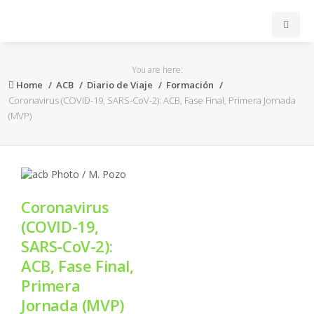
INICIO
You are here:
Home
ACB
Diario de Viaje
Formación
ACB
Coronavirus (COVID-19, SARS-CoV-2): ACB, Fase Final, Primera Jornada
(MVP)
EuroLeague
FEB
Coronavirus
FIBA
(COVID-19,
SARS-CoV-2):
OTROS
ACB, Fase Final,
Primera
FORMACIÓN
Jornada (MVP)