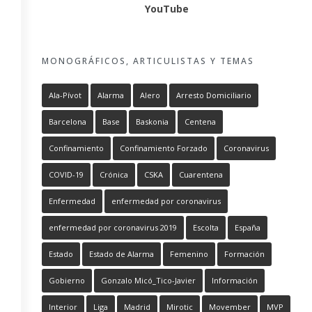
YouTube
MONOGRÁFICOS, ARTICULISTAS Y TEMAS
Ala-Pívot
Alarma
Alero
Arresto Domiciliario
Barcelona
Base
Baskonia
Centena
Confinamiento
Confinamiento Forzado
Coronavirus
COVID-19
Crónica
CSKA
Cuarentena
Enfermedad
enfermedad por coronavirus
enfermedad por coronavirus 2019
Escolta
España
Estado
Estado de Alarma
Femenino
Formación
Gobierno
Gonzalo Micó_Tico-Javier
Información
Interior
Liga
Madrid
Mirotic
Movember
MVP