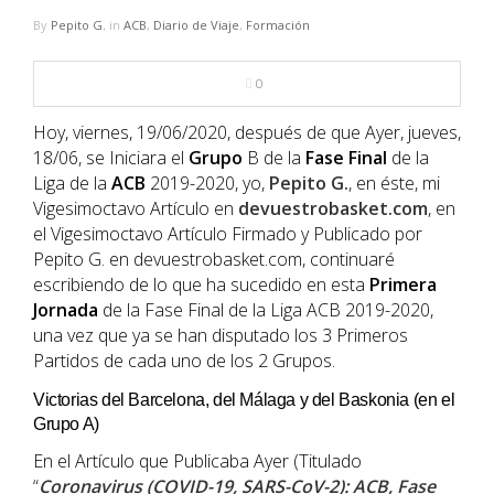
NBA
By
Pepito G.
in
ACB
,
Diario de Viaje
,
Formación
MULTIMEDIA
0
RIO 2016
Hoy, viernes, 19/06/2020, después de que Ayer, jueves,
18/06, se Iniciara el
Grupo
B de la
Fase
Final
de la
Liga de la
ACB
2019-2020, yo,
Pepito G.
, en éste, mi
Vigesimoctavo Artículo en
devuestrobasket.com
, en
el Vigesimoctavo Artículo Firmado y Publicado por
Pepito G. en devuestrobasket.com, continuaré
escribiendo de lo que ha sucedido en esta
Primera
Jornada
de la Fase Final de la Liga ACB 2019-2020,
una vez que ya se han disputado los 3 Primeros
Partidos de cada uno de los 2 Grupos.
Victorias del Barcelona, del Málaga y del Baskonia (en el
Grupo A)
En el Artículo que Publicaba Ayer (Titulado
“
Coronavirus (COVID-19, SARS-CoV-2): ACB, Fase