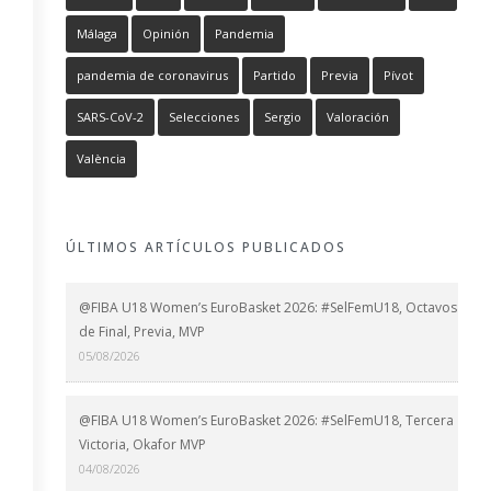
Málaga
Opinión
Pandemia
pandemia de coronavirus
Partido
Previa
Pívot
SARS-CoV-2
Selecciones
Sergio
Valoración
València
ÚLTIMOS ARTÍCULOS PUBLICADOS
@FIBA U18 Women’s EuroBasket 2026: #SelFemU18, Octavos
de Final, Previa, MVP
05/08/2026
@FIBA U18 Women’s EuroBasket 2026: #SelFemU18, Tercera
Victoria, Okafor MVP
04/08/2026