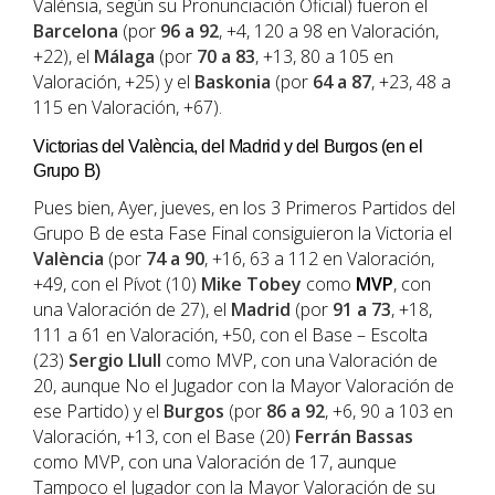
Valénsia, según su Pronunciación Oficial) fueron el
Barcelona
(por
96 a 92
, +4, 120 a 98 en Valoración,
+22), el
Málaga
(por
70 a 83
, +13, 80 a 105 en
Valoración, +25) y el
Baskonia
(por
64 a 87
, +23, 48 a
115 en Valoración, +67).
Victorias del València, del Madrid y del Burgos (en el
Grupo B)
Pues bien, Ayer, jueves, en los 3 Primeros Partidos del
Grupo B de esta Fase Final consiguieron la Victoria el
València
(por
74 a 90
, +16, 63 a 112 en Valoración,
+49, con el Pívot (10)
Mike Tobey
como
MVP
, con
una Valoración de 27), el
Madrid
(por
91 a 73
, +18,
111 a 61 en Valoración, +50, con el Base – Escolta
(23)
Sergio Llull
como MVP, con una Valoración de
20, aunque No el Jugador con la Mayor Valoración de
ese Partido) y el
Burgos
(por
86 a 92
, +6, 90 a 103 en
Valoración, +13, con el Base (20)
Ferrán Bassas
como MVP, con una Valoración de 17, aunque
Tampoco el Jugador con la Mayor Valoración de su