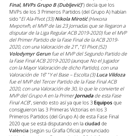
Final, MVPs Grupo B (Dubljević)
”) decía que los
MVPs de los 3 Primeros Partidos (del Grupo A) habían
sido “
E
l Ala-Pívot (33)
Nikola Mirotić
(Никола
Миротић, el
MVP de las 23 Jornadas que se llegaron a
disputar de la Liga Regular ACB 2019-2020) fue el MVP
del Primer Partido de la Fase Final de la ACB 2019-
2020, con una Valoración de 21
”, “
El Pívot (52)
Volodymyr Gerun
fue el MVP del Segundo Partido de
la Fase Final ACB 2019-2020 (aunque No el Jugador
con la Mayor Valoración de dicho Partido), con una
Valoración de 16
” “
Y el Base – Escolta (3)
Luca Vildoza
fue el MVP del Tercer Partido de la Fase Final ACB
2020, con una Valoración de 30, lo que le convierte el
MVP del Grupo A en la Primer
Jornada
de esta Fase
Final ACB
”, siendo esto así ya que los 3
Equipos
que
consiguieron las 3 Primeras Victorias en los 3
Primeros Partidos (del Grupo A) de esta Fase Final
2020 que se está disputando en la
ciudad
de
València
(según su Grafía Oficial, pronunciado