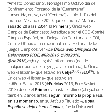
“Arresto Domiciliario”, Nonagésimo Octavo día de
Confinamiento Forzado, de la “Cuarentena”,
convertida, en, ya, casi “Centena”, a sólo 1 días del
Inicio del Verano de 2020, que se Iniciará Mañana
sábado 20 a las 23:44
; la
Primera
y Única web
Olímpica de Baloncesto Acreditada por el COE -Comité
Olímpico Español, por Delegación Territorial del COI,
Comité Olímpico Internacional- en la Historia de los
Juegos Olímpicos, ver «
La Única web Olímpica de
Baloncesto (COE, #Rio2016, @Rio2016,
@rio2016_es)
«) y seguirá Informando (desde
cualquier punto de la geografía planetaria), la Única
web «Hispana» que estuvo en
Celje
(1)(2)
(
SLO
(3)
), la
Única web «Hispana» que estuvo en
el #EuroBasket2013 (
#EurMas
2013, EuroBasket
2013) desde el
día hasta el Último (al igual que
Primer
también, 2 años antes,
según Informó la propia FEB,
en su momento
, en su Artículo Titulado «
La otra
«, fue la Única web
España se deja oír en Lituania
(4)