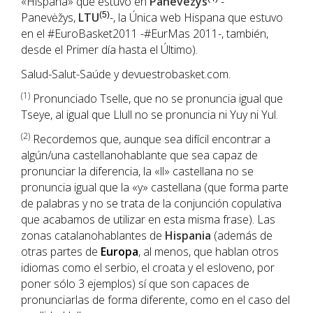
«Hispana» que estuvo en
Panevezys
-
Panevėžys,
LTU
(5)
-, la Única web Hispana que estuvo
en el #EuroBasket2011 -#EurMas 2011-, también,
desde el Primer día hasta el Último).
Salud-Salut-Saúde y devuestrobasket.com.
(1
)
Pronunciado Tselle, que no se pronuncia igual que
Tseye, al igual que Llull no se pronuncia ni Yuy ni Yul.
(2)
Recordemos que, aunque sea difícil encontrar a
algún/una castellanohablante que sea capaz de
pronunciar la diferencia, la «ll» castellana no se
pronuncia igual que la «y» castellana (que forma parte
de palabras y no se trata de la conjunción copulativa
que acabamos de utilizar en esta misma frase). Las
zonas catalanohablantes de
Hispania
(además de
otras partes de
Europa
, al menos, que hablan otros
idiomas como el serbio, el croata y el esloveno, por
poner sólo 3 ejemplos) sí que son capaces de
pronunciarlas de forma diferente, como en el caso del