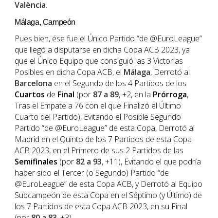
València
.
Málaga, Campeón
Pues bien, ése fue el Único Partido “de @EuroLeague”
que llegó a disputarse en dicha Copa ACB 2023, ya
que el Único Equipo que consiguió las 3 Victorias
Posibles en dicha Copa ACB, el
Málaga
, Derrotó al
Barcelona
en el Segundo de los 4 Partidos de los
Cuartos
de
Final
(por
87 a 89
, +2, en la
Prórroga
,
Tras el Empate a 76 con el que Finalizó el Último
Cuarto del Partido), Evitando el Posible Segundo
Partido “de @EuroLeague” de esta Copa, Derrotó al
Madrid en el Quinto de los 7 Partidos de esta Copa
ACB 2023, en el Primero de sus 2 Partidos de las
Semifinales
(por
82 a 93
, +11), Evitando el que podría
haber sido el Tercer (o Segundo) Partido “de
@EuroLeague” de esta Copa ACB, y Derrotó al Equipo
Subcampeón de esta Copa en el Séptimo (y Último) de
los 7 Partidos de esta Copa ACB 2023, en su Final
(por
80 a 83
, +3).