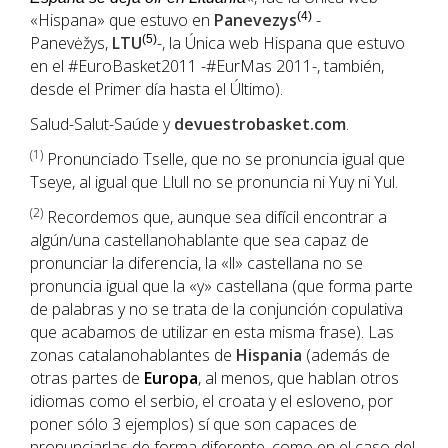
«Hispana» que estuvo en
Panevezys
(4)
-
Panevėžys,
LTU
(5)
-, la Única web Hispana que estuvo
en el #EuroBasket2011 -#EurMas 2011-, también,
desde el Primer día hasta el Último).
Salud-Salut-Saúde y
devuestrobasket.com
.
(1
)
Pronunciado Tselle, que no se pronuncia igual que
Tseye, al igual que Llull no se pronuncia ni Yuy ni Yul.
(2)
Recordemos que, aunque sea difícil encontrar a
algún/una castellanohablante que sea capaz de
pronunciar la diferencia, la «ll» castellana no se
pronuncia igual que la «y» castellana (que forma parte
de palabras y no se trata de la conjunción copulativa
que acabamos de utilizar en esta misma frase). Las
zonas catalanohablantes de
Hispania
(además de
otras partes de
Europa
, al menos, que hablan otros
idiomas como el serbio, el croata y el esloveno, por
poner sólo 3 ejemplos) sí que son capaces de
pronunciarlas de forma diferente, como en el caso del