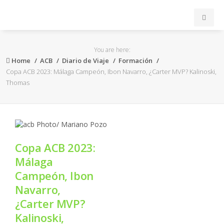
INICIO
You are here:
Home
ACB
Diario de Viaje
Formación
ACB
Copa ACB 2023: Málaga Campeón, Ibon Navarro, ¿Carter MVP? Kalinoski,
Thomas
EuroLeague
FEB
Copa ACB 2023:
FIBA
Málaga
Campeón, Ibon
OTROS
Navarro,
¿Carter MVP?
FORMACIÓN
Kalinoski,