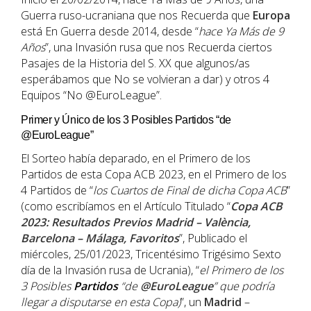
Guerra ruso-ucraniana que nos Recuerda que
Europa
está En Guerra desde 2014, desde “
hace Ya Más de 9
Años
”, una Invasión rusa que nos Recuerda ciertos
Pasajes de la Historia del S. XX que algunos/as
esperábamos que No se volvieran a dar) y otros 4
Equipos “No @EuroLeague”.
Primer y Único de los 3 Posibles Partidos “de
@EuroLeague”
El Sorteo había deparado, en el Primero de los
Partidos de esta Copa ACB 2023, en el Primero de los
4 Partidos de “
los Cuartos de Final de dicha
Copa ACB
”
(como escribíamos en el Artículo Titulado “
Copa ACB
2023: Resultados Previos Madrid – València,
Barcelona – Málaga, Favoritos
”, Publicado el
miércoles, 25/01/2023, Tricentésimo Trigésimo Sexto
día de la Invasión rusa de Ucrania), “
el Primero de los
3 Posibles
Partidos
“de
@EuroLeague
” que podría
llegar a disputarse en esta
Copa
)
”, un
Madrid
–