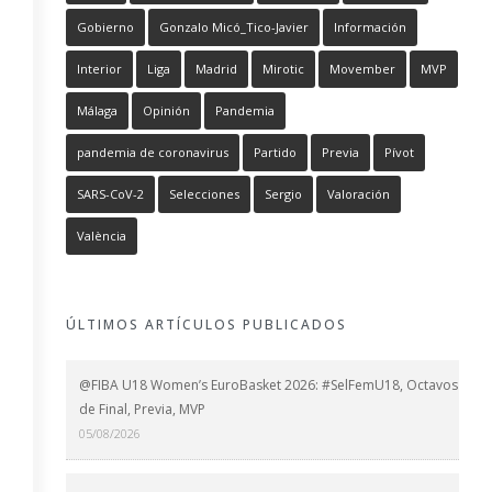
Gobierno
Gonzalo Micó_Tico-Javier
Información
Interior
Liga
Madrid
Mirotic
Movember
MVP
Málaga
Opinión
Pandemia
pandemia de coronavirus
Partido
Previa
Pívot
SARS-CoV-2
Selecciones
Sergio
Valoración
València
ÚLTIMOS ARTÍCULOS PUBLICADOS
@FIBA U18 Women’s EuroBasket 2026: #SelFemU18, Octavos
de Final, Previa, MVP
05/08/2026