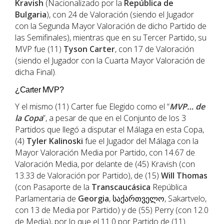
Kravish
(Nacionalizado por la
República de
Bulgaria
), con 24 de Valoración (siendo el Jugador
con la Segunda Mayor Valoración de dicho Partido de
las Semifinales), mientras que en su Tercer Partido, su
MVP fue (11)
Tyson Carter
, con 17 de Valoración
(siendo el Jugador con la Cuarta Mayor Valoración de
dicha Final).
¿Carter MVP?
Y el mismo (11) Carter fue Elegido como el “
MVP… de
la Copa
”, a pesar de que en el Conjunto de los 3
Partidos que llegó a disputar el Málaga en esta Copa,
(4)
Tyler
Kalinoski
fue el Jugador del Málaga con la
Mayor Valoración Media por Partido, con 14.67 de
Valoración Media, por delante de (45) Kravish (con
13.33 de Valoración por Partido), de (15)
Will
Thomas
(con Pasaporte de la
Transcaucásica
República
Parlamentaria de
Georgia
, საქართველო, Sakartvelo,
con 13 de Media por Partido) y de (55) Perry (con 12.0
de Media), por lo que el 11.0 por Partido de (11)