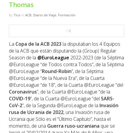
NBA
Thomas
By
Tico
in
ACB
,
Diario de Viaje
,
Formación
MULTIMEDIA
0
RIO 2016
La
Copa
de la
ACB
2023
la disputaban los 4 Equipos
de la ACB que están disputando la (Group) Regular
Season de la
@EuroLeague
2022-2023 (de la Séptima
@EuroLeague “de Todos contra Todos”, de la Séptima
@EuroLeague “
Round-Robin
”, de la Séptima
@EuroLeague “de la Nueva Era”, de la Cuarta
@EuroLeague “de 18”, de la Cuarta @EuroLeague “del
Coronavirus
”, de la Cuarta @EuroLeague “de la
COVID-19
”, de la Cuarta @EuroLeague “del
SARS-
CoV-2
”, de la Segunda @EuroLeague de la
Invasión
rusa de Ucrania de 2022
, una Invasión rusa de
Ucrania que Sólo es el “Último Capítulo”, hasta el
momento, de una
Guerra ruso-ucraniana
que se
Inició el 20/02/2014, hace Ya Más de 9 Años, una