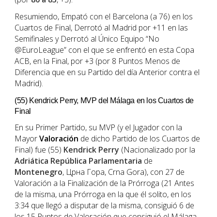
Resumiendo, Empató con el Barcelona (a 76) en los
Cuartos de Final, Derrotó al Madrid por +11 en las
Semifinales y Derrotó al Único Equipo “No
@EuroLeague” con el que se enfrentó en esta Copa
ACB, en la Final, por +3 (por 8 Puntos Menos de
Diferencia que en su Partido del día Anterior contra el
Madrid).
(55) Kendrick Perry, MVP del Málaga en los Cuartos de
Final
En su Primer Partido, su MVP (y el Jugador con la
Mayor
Valoración
de dicho Partido de los Cuartos de
Final) fue (55)
Kendrick Perry
(Nacionalizado por la
Adriática
República
Parlamentaria
de
Montenegro
, Црна Гора, Crna Gora), con 27 de
Valoración a la Finalización de la Prórroga (21 Antes
de la misma, una Prórroga en la que él solito, en los
3:34 que llegó a disputar de la misma, consiguió 6 de
los 15 Puntos de Valoración que consiguió el Málaga