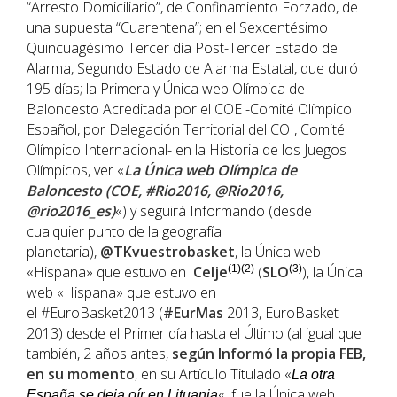
“Arresto Domiciliario”, de Confinamiento Forzado, de
una supuesta “Cuarentena”; en el Sexcentésimo
Quincuagésimo Tercer día Post-Tercer Estado de
Alarma, Segundo Estado de Alarma Estatal, que duró
195 días; la Primera y Única web Olímpica de
Baloncesto Acreditada por el COE -Comité Olímpico
Español, por Delegación Territorial del COI, Comité
Olímpico Internacional- en la Historia de los Juegos
Olímpicos, ver «
La Única web Olímpica de
Baloncesto (COE, #Rio2016, @Rio2016,
@rio2016_es)
«) y seguirá Informando (desde
cualquier punto de la geografía
planetaria),
@TKvuestrobasket
, la Única web
«Hispana» que estuvo en
Celje
(1)(2)
(
SLO
(3)
), la Única
web «Hispana» que estuvo en
el #EuroBasket2013 (
#EurMas
2013, EuroBasket
2013) desde el Primer día hasta el Último (al igual que
también, 2 años antes,
según Informó la propia FEB,
en su momento
, en su Artículo Titulado «
La otra
«, fue la Única web
España se deja oír en Lituania