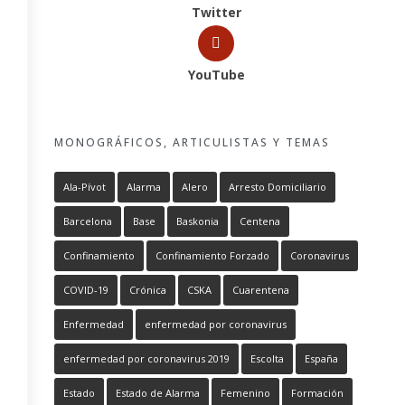
Twitter
YouTube
MONOGRÁFICOS, ARTICULISTAS Y TEMAS
Ala-Pívot
Alarma
Alero
Arresto Domiciliario
Barcelona
Base
Baskonia
Centena
Confinamiento
Confinamiento Forzado
Coronavirus
COVID-19
Crónica
CSKA
Cuarentena
Enfermedad
enfermedad por coronavirus
enfermedad por coronavirus 2019
Escolta
España
Estado
Estado de Alarma
Femenino
Formación