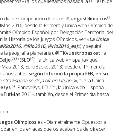
posentos» (a los que llegamos pasada la 01:30 h. de
(1)
to día de Competición de estos
#JuegosOlimpicos
elMas 2016, desde la Primera y Única web Olímpica de
mité Olímpico Español, por Delegación Territorial del
 la Historia de los Juegos Olímpicos, ver «
La Única
 #Rio2016, @Rio2016, @rio2016_es)
«) y seguirá
 la geografía planetaria),
@TKvuestrobasket
, la
(2)(3)
(4)
Celje
(
SLO
), la Única web «Hispana» que
rMas 2013, EuroBasket 2013) desde el Primer día
 2 años antes,
según Informó la propia FEB, en su
a otra España se deja oír en Lituania
«, fue la Única
(5)
(6)
ezys
-Panevėžys, LTU
-, la Única web Hispana
-#EurMas 2011-, también, desde el Primer día hasta
.com.
uegos Olímpicos
es «Diametralmente Opuesto» al
obar en los enlaces que os acabamos de ofrecer.