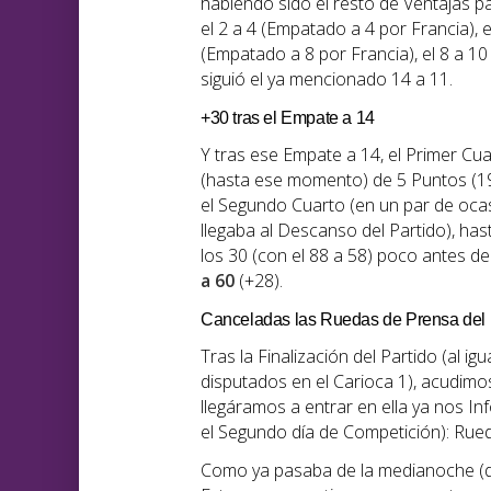
habiendo sido el resto de Ventajas par
el 2 a 4 (Empatado a 4 por Francia), e
(Empatado a 8 por Francia), el 8 a 10
siguió el ya mencionado 14 a 11.
+30 tras el Empate a 14
Y tras ese Empate a 14, el Primer Cu
(hasta ese momento) de 5 Puntos (19
el Segundo Cuarto (en un par de ocasi
llegaba al Descanso del Partido), hast
los 30 (con el 88 a 58) poco antes de
a 60
(+28).
Canceladas las Ruedas de Prensa del 
Tras la Finalización del Partido (al i
disputados en el Carioca 1), acudimo
llegáramos a entrar en ella ya nos In
el Segundo día de Competición): Rue
Como ya pasaba de la medianoche (d