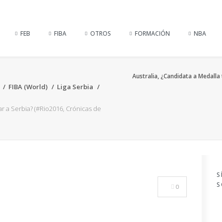
FEB
FIBA
OTROS
FORMACIÓN
NBA
Australia, ¿Candidata a Medalla
FIBA (World)
Liga Serbia
ar a Serbia? (#Rio2016, Crónicas de
S
S
0