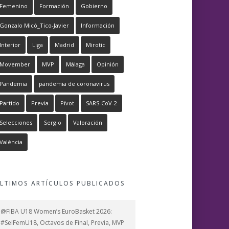
Femenino
Formación
Gobierno
Gonzalo Micó_Tico-Javier
Información
Interior
Liga
Madrid
Mirotic
Movember
MVP
Málaga
Opinión
Pandemia
pandemia de coronavirus
Partido
Previa
Pívot
SARS-CoV-2
Selecciones
Sergio
Valoración
València
LTIMOS ARTÍCULOS PUBLICADOS
@FIBA U18 Women’s EuroBasket 2026:
#SelFemU18, Octavos de Final, Previa, MVP