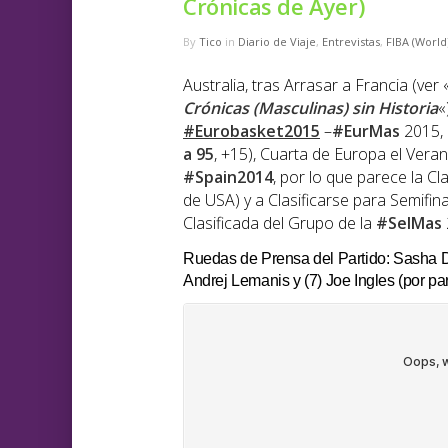
Crónicas de Ayer)
By
Tico
in
Diario de Viaje
,
Entrevistas
,
FIBA (World
Australia, tras Arrasar a Francia (ver 
Crónicas (Masculinas) sin Historia
«
#Eurobasket2015
–
#EurMas
2015, 
a 95
, +15), Cuarta de Europa el Ve
#Spain2014
, por lo que parece la C
de USA) y a Clasificarse para Semifin
Clasificada del Grupo de la
#SelMas
Ruedas de Prensa del Partido: Sasha Djo
Andrej Lemanis y (7) Joe Ingles (por par