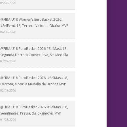
05/08/2026
@FIBA U18 Women’s EuroBasket 2026:
#SelFemU18, Tercera Victoria, Okafor MVP
04/08/2026
@FIBA U18 EuroBasket 2026 #SelMasU18
Segunda Derrota Consecutiva, Sin Medalla
03/08/2026
@FIBA U18 EuroBasket 2026: #SelMasU18,
Derrota, a por la Medalla de Bronce MVP
02/08/2026
@FIBA U18 EuroBasket 2026: #SelMasU18,
Semifinales, Previa, (6) Joksimović MVP
01/08/2026