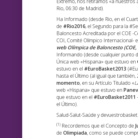
Extremo, nos retiramos «a nuestros a
Rio, 06:30 de Madrid).
Ha Informado (desde Rio, en el Cuar
de
#Rio2016
, el Segundo para la #S
Baloncesto Acreditada por el COE -Co
COI, Comité Olímpico Internacional- en
web Olímpica de Baloncesto (COE,
Informando (desde cualquier punto de
Única web «Hispana» que estuvo en
estuvo en el
#EuroBasket2013
(#Eu
hasta el Último (al igual que también,
momento
, en su Artículo Titulado «
L
web «Hispana» que estuvo en
Panev
que estuvo en el
#EuroBasket2011
el Último).
Salud-Salut-Saúde y devuestrobasket
(1)
Recordemos que el Concepto de
J
de
Olimpiada
, como se puede compr