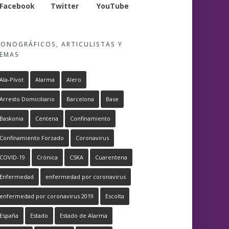
Facebook
Twitter
YouTube
ONOGRÁFICOS, ARTICULISTAS Y
EMAS
Ala-Pívot
Alarma
Alero
Arresto Domiciliario
Barcelona
Base
Baskonia
Centena
Confinamiento
Confinamiento Forzado
Coronavirus
COVID-19
Crónica
CSKA
Cuarentena
Enfermedad
enfermedad por coronavirus
enfermedad por coronavirus 2019
Escolta
España
Estado
Estado de Alarma