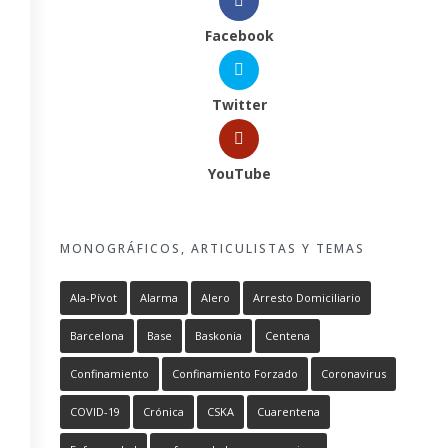
Facebook
Twitter
YouTube
MONOGRÁFICOS, ARTICULISTAS Y TEMAS
Ala-Pívot
Alarma
Alero
Arresto Domiciliario
Barcelona
Base
Baskonia
Centena
Confinamiento
Confinamiento Forzado
Coronavirus
COVID-19
Crónica
CSKA
Cuarentena