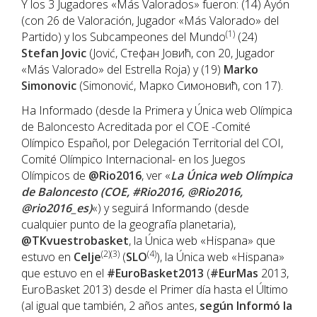
Y los 3 Jugadores «Más Valorados» fueron: (14) Ayón
(con 26 de Valoración, Jugador «Más Valorado» del
(1)
Partido) y los Subcampeones del Mundo
(24)
Stefan Jovic
(Jović, Стефан Јовић, con 20, Jugador
«Más Valorado» del Estrella Roja) y (19)
Marko
Simonovic
(Simonović, Марко Симоновић, con 17).
Ha Informado (desde la Primera y Única web Olímpica
de Baloncesto Acreditada por el COE -Comité
Olímpico Español, por Delegación Territorial del COI,
Comité Olímpico Internacional- en los Juegos
Olímpicos de
@Rio2016
, ver «
La Única web Olímpica
de Baloncesto (COE, #Rio2016, @Rio2016,
@rio2016_es)
«) y seguirá Informando (desde
cualquier punto de la geografía planetaria),
@TKvuestrobasket
, la Única web «Hispana» que
(2)(3)
(4)
estuvo en
Celje
(
SLO
), la Única web «Hispana»
que estuvo en el
#EuroBasket2013
(
#EurMas
2013,
EuroBasket 2013) desde el Primer día hasta el Último
(al igual que también, 2 años antes,
según Informó la