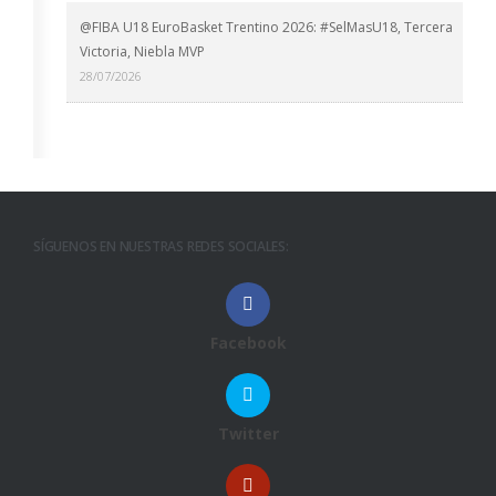
@FIBA U18 EuroBasket Trentino 2026: #SelMasU18, Tercera
Victoria, Niebla MVP
28/07/2026
SÍGUENOS EN NUESTRAS REDES SOCIALES:
Facebook
Twitter