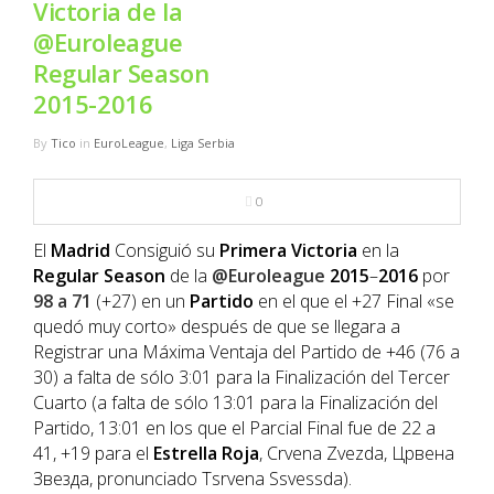
Victoria de la
NBA
@Euroleague
Regular Season
MULTIMEDIA
2015-2016
RIO 2016
By
Tico
in
EuroLeague
,
Liga Serbia
0
El
Madrid
Consiguió su
Primera
Victoria
en la
Regular
Season
de la
@
Euroleague
2015
–
2016
por
98 a 71
(+27) en un
Partido
en el que el +27 Final «se
quedó muy corto» después de que se llegara a
Registrar una Máxima Ventaja del Partido de +46 (76 a
30) a falta de sólo 3:01 para la Finalización del Tercer
Cuarto (a falta de sólo 13:01 para la Finalización del
Partido, 13:01 en los que el Parcial Final fue de 22 a
41, +19 para el
Estrella
Roja
, Crvena Zvezda, Црвена
Звезда, pronunciado Tsrvena Ssvessda).