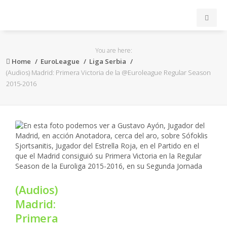
INICIO
You are here:
Home
EuroLeague
Liga Serbia
ACB
(Audios) Madrid: Primera Victoria de la @Euroleague Regular Season
2015-2016
EuroLeague
FEB
FIBA
OTROS
(Audios)
Madrid:
FORMACIÓN
Primera