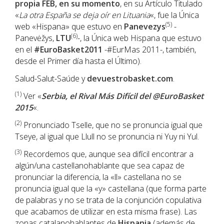
propia FEB, en su momento
, en su Artículo Titulado
«
La otra España se deja oír en Lituania
«, fue la Única
(5)
web «Hispana» que estuvo en
Panevezys
-
(6)
Panevėžys,
LTU
-, la Única web Hispana que estuvo
en el
#EuroBasket2011
-#EurMas 2011-, también,
desde el Primer día hasta el Último).
Salud-Salut-Saúde y
devuestrobasket.com
.
(1)
Ver «
Serbia, el Rival Más Difícil del @EuroBasket
2015
«.
(2)
Pronunciado Tselle, que no se pronuncia igual que
Tseye, al igual que Llull no se pronuncia ni Yuy ni Yul.
(3)
Recordemos que, aunque sea difícil encontrar a
algún/una castellanohablante que sea capaz de
pronunciar la diferencia, la «ll» castellana no se
pronuncia igual que la «y» castellana (que forma parte
de palabras y no se trata de la conjunción copulativa
que acabamos de utilizar en esta misma frase). Las
zonas catalanohablantes de
Hispania
(además de