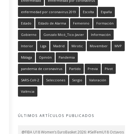
Enfermedad
enfermedad por coronavirus
enfermedad por coronavirus 2019
Escolta
España
Estado
Estado de Alarma
Femenino
Formación
Gobierno
Gonzalo Micó_Tico-Javier
Información
Interior
Liga
Madrid
Mirotic
Movember
MVP
Málaga
Opinión
Pandemia
pandemia de coronavirus
Partido
Previa
Pívot
SARS-CoV-2
Selecciones
Sergio
Valoración
València
ÚLTIMOS ARTÍCULOS PUBLICADOS
@FIBA U18 Women’s EuroBasket 2026: #SelFemU18 Octavos