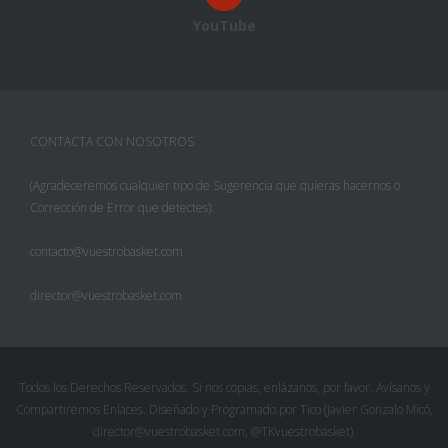
YouTube
CONTACTA CON NOSOTROS
(Agradeceremos cualquier tipo de Sugerencia que quieras hacernos o
Corrección de Error que detectes):
contacto@vuestrobasket.com
director@vuestrobasket.com
Facebook
Twitter
Todos los Derechos Reservados. Si nos copias, enlázanos, por favor. Avísanos y
Compartiremos Enlaces. Diseñado y Programado por Tico (Javier Gonzalo Micó,
Pinterest
director@vuestrobasket.com, @TKvuestrobasket).