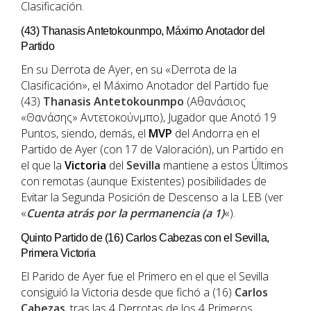
Clasificación.
(43) Thanasis Antetokounmpo, Máximo Anotador del
Partido
En su Derrota de Ayer, en su «Derrota de la
Clasificación», el Máximo Anotador del Partido fue
(43)
Thanasis Antetokounmpo
(Αθανάσιος
«Θανάσης» Αντετοκούνμπο), Jugador que Anotó 19
Puntos, siendo, demás, el
MVP
del Andorra en el
Partido de Ayer (con 17 de Valoración), un Partido en
el que la
Victoria
del
Sevilla
mantiene a estos Últimos
con remotas (aunque Existentes) posibilidades de
Evitar la Segunda Posición de Descenso a la LEB (ver
«
Cuenta atrás por la permanencia (a 1)
«).
Quinto Partido de (16) Carlos Cabezas con el Sevilla,
Primera Victoria
El Parido de Ayer fue el Primero en el que el Sevilla
consiguió la Victoria desde que fichó a (16)
Carlos
Cabezas
, tras las 4 Derrotas de los 4 Primeros