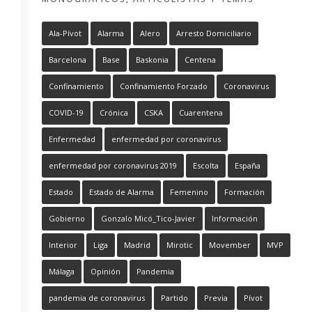
Ala-Pívot
Alarma
Alero
Arresto Domiciliario
Barcelona
Base
Baskonia
Centena
Confinamiento
Confinamiento Forzado
Coronavirus
COVID-19
Crónica
CSKA
Cuarentena
Enfermedad
enfermedad por coronavirus
enfermedad por coronavirus 2019
Escolta
España
Estado
Estado de Alarma
Femenino
Formación
Gobierno
Gonzalo Micó_Tico-Javier
Información
Interior
Liga
Madrid
Mirotic
Movember
MVP
Málaga
Opinión
Pandemia
pandemia de coronavirus
Partido
Previa
Pívot