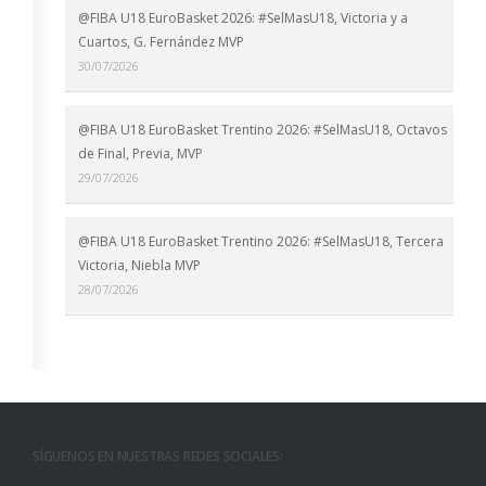
@FIBA U18 EuroBasket 2026: #SelMasU18, Victoria y a
Cuartos, G. Fernández MVP
30/07/2026
@FIBA U18 EuroBasket Trentino 2026: #SelMasU18, Octavos
de Final, Previa, MVP
29/07/2026
@FIBA U18 EuroBasket Trentino 2026: #SelMasU18, Tercera
Victoria, Niebla MVP
28/07/2026
SÍGUENOS EN NUESTRAS REDES SOCIALES: