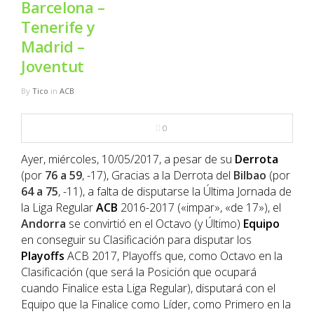
Barcelona –
NBA
Tenerife y
Madrid –
MULTIMEDIA
Joventut
RIO 2016
By
Tico
in
ACB
0
Ayer, miércoles, 10/05/2017, a pesar de su
Derrota
(por
76 a 59
, -17), Gracias a la Derrota del
Bilbao
(por
64 a 75
, -11), a falta de disputarse la Última Jornada de
la Liga Regular
ACB
2016-2017 («impar», «de 17»), el
Andorra
se convirtió en el Octavo (y Último)
Equipo
en conseguir su Clasificación para disputar los
Playoffs
ACB 2017, Playoffs que, como Octavo en la
Clasificación (que será la Posición que ocupará
cuando Finalice esta Liga Regular), disputará con el
Equipo que la Finalice como Líder, como Primero en la