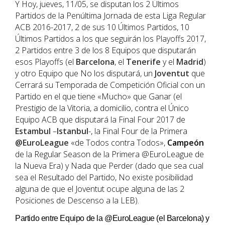
Y Hoy, jueves, 11/05, se disputan los 2 Últimos
Partidos de la Penúltima Jornada de esta Liga Regular
ACB 2016-2017, 2 de sus 10 Últimos Partidos, 10
Últimos Partidos a los que seguirán los Playoffs 2017,
2 Partidos entre 3 de los 8 Equipos que disputarán
esos Playoffs (el
Barcelona
, el
Tenerife
y el
Madrid
)
y otro Equipo que No los disputará, un
Joventut
que
Cerrará su Temporada de Competición Oficial con un
Partido en el que tiene «Mucho» que Ganar (el
Prestigio de la Vitoria, a domicilio, contra el Único
Equipo ACB que disputará la Final Four 2017 de
Estambul
–
Istanbul
-, la Final Four de la Primera
@EuroLeague
«de Todos contra Todos»,
Campeón
de la Regular Season de la Primera @EuroLeague de
la Nueva Era) y Nada que Perder (dado que sea cual
sea el Resultado del Partido, No existe posibilidad
alguna de que el Joventut ocupe alguna de las 2
Posiciones de Descenso a la LEB).
Partido entre Equipo de la @EuroLeague (el Barcelona) y