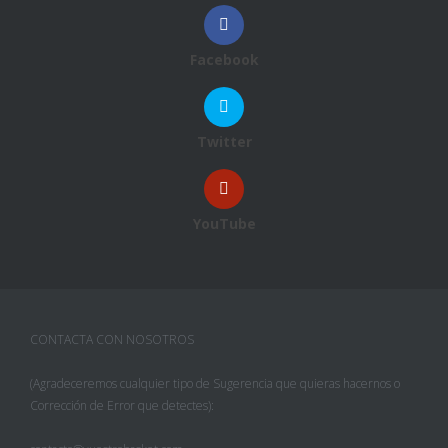
Facebook
Twitter
YouTube
CONTACTA CON NOSOTROS
(Agradeceremos cualquier tipo de Sugerencia que quieras hacernos o
Corrección de Error que detectes):