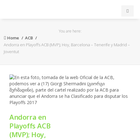
INICIO
You are here:
Home
ACB
ACB
Andorra en Playoffs ACB (MVP); Hoy, Barcelona – Tenerife y Madrid –
Joventut
EuroLeague
FEB
FIBA
OTROS
Andorra en
Playoffs ACB
FORMACIÓN
(MVP); Hoy,