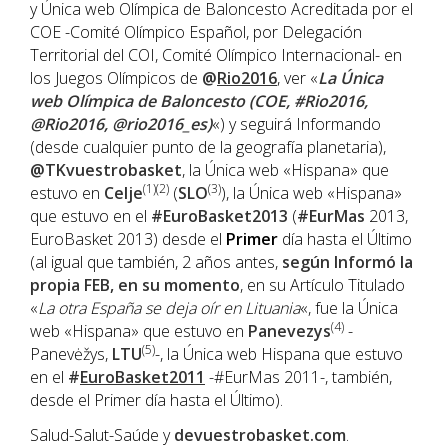
y Única web Olímpica de Baloncesto Acreditada por el
COE -Comité Olímpico Español, por Delegación
Territorial del COI, Comité Olímpico Internacional- en
los Juegos Olímpicos de
@
Rio2016
, ver «
La Única
web Olímpica de Baloncesto (COE, #Rio2016,
@Rio2016, @rio2016_es)
«) y seguirá Informando
(desde cualquier punto de la geografía planetaria),
@TKvuestrobasket
, la Única web «Hispana» que
(1)(2)
(3)
estuvo en
Celje
(
SLO
), la Única web «Hispana»
que estuvo en el
#EuroBasket2013
(
#EurMas
2013,
EuroBasket 2013) desde el
Primer
día hasta el Último
(al igual que también, 2 años antes,
según Informó la
propia FEB, en su momento
, en su Artículo Titulado
«
La otra España se deja oír en Lituania
«, fue la Única
(4)
web «Hispana» que estuvo en
Panevezys
-
(5)
Panevėžys,
LTU
-, la Única web Hispana que estuvo
en el
#
EuroBasket2011
-#EurMas 2011-, también,
desde el Primer día hasta el Último).
Salud-Salut-Saúde y
devuestrobasket.com
.