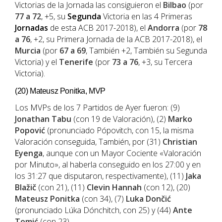
Victorias de la Jornada las consiguieron el
Bilbao
(por
77 a 72
, +5, su
Segunda
Victoria en las 4 Primeras
Jornadas
de esta ACB 2017-2018), el
Andorra
(por
78
a 76
, +2, su Primera Jornada de la ACB 2017-2018), el
Murcia
(por
67 a 69
, También +2, También su Segunda
Victoria) y el
Tenerife
(por
73 a 76
, +3, su Tercera
Victoria).
(20) Mateusz Ponitka, MVP
Los MVPs de los 7 Partidos de Ayer fueron: (9)
Jonathan Tabu
(con 19 de Valoración), (2)
Marko
Popović
(pronunciado Pópovitch, con 15, la misma
Valoración conseguida, También, por (31)
Christian
Eyenga
, aunque con un Mayor Cociente «Valoración
por Minuto», al haberla conseguido en los 27:00 y en
los 31:27 que disputaron, respectivamente), (11)
Jaka
Blažič
(con 21), (11)
Clevin Hannah
(con 12), (20)
Mateusz Ponitka
(con 34), (7)
Luka Dončić
(pronunciado Lúka Dónchitch, con 25) y (44)
Ante
Tomić
(con 23).