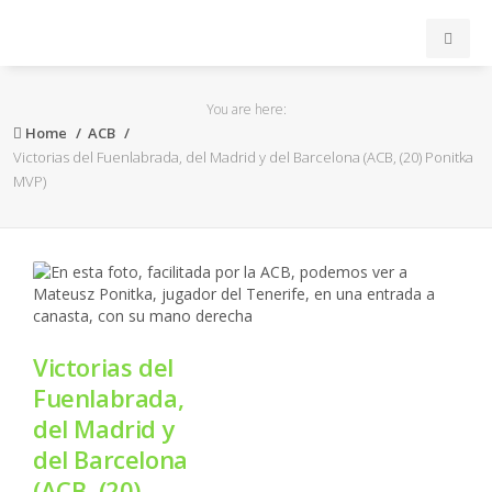
INICIO
You are here:
Home
ACB
ACB
Victorias del Fuenlabrada, del Madrid y del Barcelona (ACB, (20) Ponitka
MVP)
EuroLeague
FEB
FIBA
Victorias del
OTROS
Fuenlabrada,
del Madrid y
FORMACIÓN
del Barcelona
(ACB, (20)