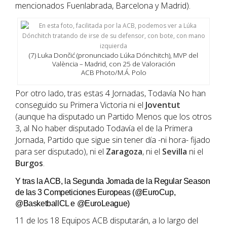
mencionados Fuenlabrada, Barcelona y Madrid).
(7) Luka Dončić (pronunciado Lúka Dónchitch), MVP del
València – Madrid, con 25 de Valoración
ACB Photo/M.Á. Polo
Por otro lado, tras estas 4 Jornadas, Todavía No han
conseguido su Primera Victoria ni el
Joventut
(aunque ha disputado un Partido Menos que los otros
3, al No haber disputado Todavía el de la Primera
Jornada, Partido que sigue sin tener día -ni hora- fijado
para ser disputado), ni el
Zaragoza
, ni el
Sevilla
ni el
Burgos
.
Y tras la ACB, la Segunda Jornada de la Regular Season
de las 3 Competiciones Europeas (@EuroCup,
@BasketballCL e @EuroLeague)
11 de los 18 Equipos ACB disputarán, a lo largo del