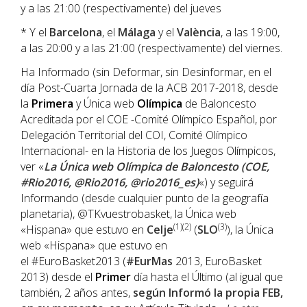
y a las 21:00 (respectivamente) del jueves
* Y el
Barcelona
, el
Málaga
y el
València
, a las 19:00,
a las 20:00 y a las 21:00 (respectivamente) del viernes.
Ha Informado (sin Deformar, sin Desinformar, en el
día Post-Cuarta Jornada de la ACB 2017-2018, desde
la
Primera
y Única web
Olímpica
de Baloncesto
Acreditada por el COE -Comité Olímpico Español, por
Delegación Territorial del COI, Comité Olímpico
Internacional- en la Historia de los Juegos Olímpicos,
ver «
La Única web Olímpica de Baloncesto (COE,
#Rio2016, @Rio2016, @rio2016_es)
«) y seguirá
Informando (desde cualquier punto de la geografía
planetaria), @TKvuestrobasket, la Única web
(1)(2)
(3)
«Hispana» que estuvo en
Celje
(
SLO
), la Única
web «Hispana» que estuvo en
el #EuroBasket2013 (
#EurMas
2013, EuroBasket
2013) desde el
Primer
día hasta el Último (al igual que
también, 2 años antes,
según Informó la propia FEB,