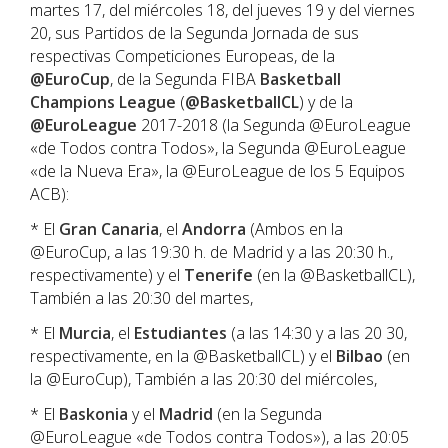
martes 17, del miércoles 18, del jueves 19 y del viernes
20, sus Partidos de la Segunda Jornada de sus
respectivas Competiciones Europeas, de la
@EuroCup
, de la Segunda FIBA
Basketball
Champions League
(
@BasketballCL
) y de la
@EuroLeague
2017-2018 (la Segunda @EuroLeague
«de Todos contra Todos», la Segunda @EuroLeague
«de la Nueva Era», la @EuroLeague de los 5 Equipos
ACB):
* El
Gran Canaria
, el
Andorra
(Ambos en la
@EuroCup, a las 19:30 h. de Madrid y a las 20:30 h.,
respectivamente) y el
Tenerife
(en la @BasketballCL),
También a las 20:30 del martes,
* El
Murcia
, el
Estudiantes
(a las 14:30 y a las 20 30,
respectivamente, en la @BasketballCL) y el
Bilbao
(en
la @EuroCup), También a las 20:30 del miércoles,
* El
Baskonia
y el
Madrid
(en la Segunda
@EuroLeague «de Todos contra Todos»), a las 20:05