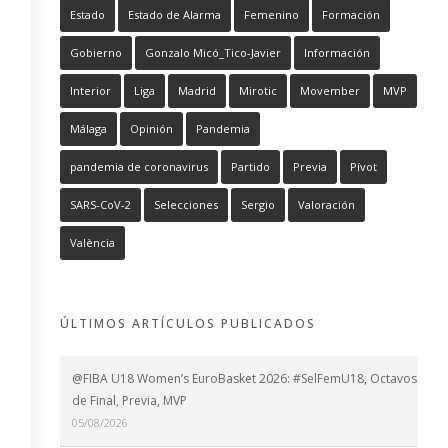
Estado
Estado de Alarma
Femenino
Formación
Gobierno
Gonzalo Micó_Tico-Javier
Información
Interior
Liga
Madrid
Mirotic
Movember
MVP
Málaga
Opinión
Pandemia
pandemia de coronavirus
Partido
Previa
Pívot
SARS-CoV-2
Selecciones
Sergio
Valoración
València
ÚLTIMOS ARTÍCULOS PUBLICADOS
@FIBA U18 Women’s EuroBasket 2026: #SelFemU18, Octavos
de Final, Previa, MVP
05/08/2026