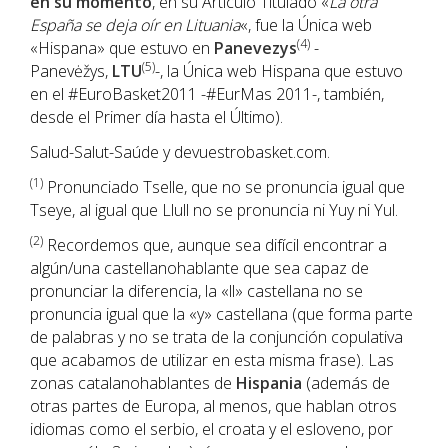
en su momento
, en su Artículo Titulado «
La otra
España se deja oír en Lituania
«, fue la Única web
(4)
«Hispana» que estuvo en
Panevezys
-
(5)
Panevėžys,
LTU
-, la Única web Hispana que estuvo
en el #EuroBasket2011 -#EurMas 2011-, también,
desde el Primer día hasta el Último).
Salud-Salut-Saúde y devuestrobasket.com.
(1)
Pronunciado Tselle, que no se pronuncia igual que
Tseye, al igual que Llull no se pronuncia ni Yuy ni Yul.
(2)
Recordemos que, aunque sea difícil encontrar a
algún/una castellanohablante que sea capaz de
pronunciar la diferencia, la «ll» castellana no se
pronuncia igual que la «y» castellana (que forma parte
de palabras y no se trata de la conjunción copulativa
que acabamos de utilizar en esta misma frase). Las
zonas catalanohablantes de
Hispania
(además de
otras partes de Europa, al menos, que hablan otros
idiomas como el serbio, el croata y el esloveno, por