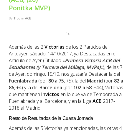
NBA
Ponitka MVP)
MULTIMEDIA
By
Tico
in
ACB
RIO 2016
0
Además de las 2
Victorias
de los 2 Partidos de
Anteayer, sábado, 14/10/2017, ya Destacadas en el
Artículo de Ayer (Titulado «
Primera Victoria ACB del
Estudiantes (y Tercera del Málaga, MVPs)
«), de las 7
de Ayer, domingo, 15/10, nos gustaría Destacar la del
Fuenlabrada
(por
80 a 75
, +5), la del
Madrid
(por
82 a
86
, +4) y la del
Barcelona
(por
102 a 58
, +44), Victorias
que mantienen
Invictos
en lo que va de Temporada al
Fuenlabrada y al Barcelona, y en la Liga
ACB
2017-
2018 al Madrid.
Resto de Resultados de la Cuarta Jornada
Además de las 5 Victorias ya mencionadas, las otras 4