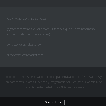
CONTACTA CON NOSOTROS
(Agradeceremos cualquier tipo de Sugerencia que quieras hacernos o
Corrección de Error que detectes):
contacto@vuestrobasket.com
director@vuestrobasket.com
Facebook
Twitter
Todos los Derechos Reservados. Si nos copias, enlázanos, por favor. Avísanos y
Compartiremos Enlaces. Diseñado y Programado por Tico (Javier Gonzalo Micó,
Pinterest
director@vuestrobasket.com, @TKvuestrobasket).
Google+
Share This