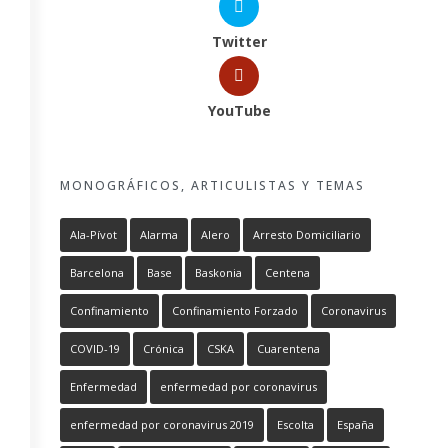
Twitter
YouTube
MONOGRÁFICOS, ARTICULISTAS Y TEMAS
Ala-Pívot
Alarma
Alero
Arresto Domiciliario
Barcelona
Base
Baskonia
Centena
Confinamiento
Confinamiento Forzado
Coronavirus
COVID-19
Crónica
CSKA
Cuarentena
Enfermedad
enfermedad por coronavirus
enfermedad por coronavirus 2019
Escolta
España