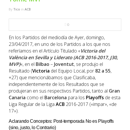
NBA
By
Tico
in
ACB
MULTIMEDIA
0
RIO 2016
En los Partidos del mediodía de Ayer, domingo,
23/04/2017, en uno de los Partidos a los que nos
referíamos en el Artículo Titulado «
Victoria del
València en Sevilla y Liderato (ACB 2016-2017, J30,
MVP)
«, en el
Bilbao
–
Joventut
, se produjo el
Resultado (
Victoria
del Equipo Local, por
82 a 55
,
+27) que mencionábamos que Clasificaba,
independientemente de los Resultados que se
produjeran en sus respectivos Partidos, tanto al
Gran
Canaria
como el
Barcelona
para los
Playoffs
de esta
Liga Regular de la Liga
ACB
2016-2017 («impar», «de
17»).
Aclarando Conceptos: Post-temporada No es Playoffs
(sino, justo, lo Contrario)