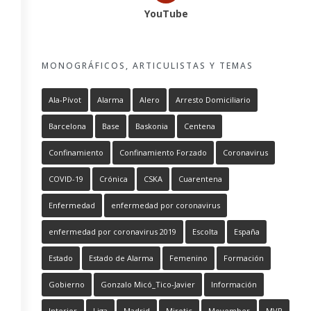
YouTube
MONOGRÁFICOS, ARTICULISTAS Y TEMAS
Ala-Pívot
Alarma
Alero
Arresto Domiciliario
Barcelona
Base
Baskonia
Centena
Confinamiento
Confinamiento Forzado
Coronavirus
COVID-19
Crónica
CSKA
Cuarentena
Enfermedad
enfermedad por coronavirus
enfermedad por coronavirus 2019
Escolta
España
Estado
Estado de Alarma
Femenino
Formación
Gobierno
Gonzalo Micó_Tico-Javier
Información
Interior
Liga
Madrid
Mirotic
Movember
MVP