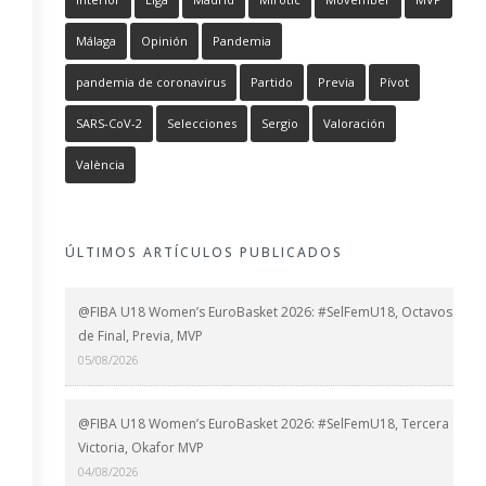
Málaga
Opinión
Pandemia
pandemia de coronavirus
Partido
Previa
Pívot
SARS-CoV-2
Selecciones
Sergio
Valoración
València
ÚLTIMOS ARTÍCULOS PUBLICADOS
@FIBA U18 Women’s EuroBasket 2026: #SelFemU18, Octavos
de Final, Previa, MVP
05/08/2026
@FIBA U18 Women’s EuroBasket 2026: #SelFemU18, Tercera
Victoria, Okafor MVP
04/08/2026