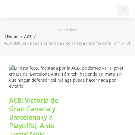
INICIO
You are here:
Home
ACB
ACB
ACB: Victoria de Gran Canaria y Barcelona (y a Playoffs), Ante Tomić MVP
EuroLeague
FEB
FIBA
ACB: Victoria de
OTROS
Gran Canaria y
Barcelona (y a
FORMACIÓN
Playoffs), Ante
Tomić MVP