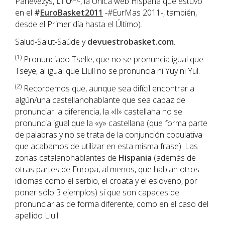
Panevėžys,
LTU
-, la Única web Hispana que estuvo
en el
#
EuroBasket2011
-#EurMas 2011-, también,
desde el Primer día hasta el Último).
Salud-Salut-Saúde y
devuestrobasket.com
.
(1)
Pronunciado Tselle, que no se pronuncia igual que
Tseye, al igual que Llull no se pronuncia ni Yuy ni Yul.
(2)
Recordemos que, aunque sea difícil encontrar a
algún/una castellanohablante que sea capaz de
pronunciar la diferencia, la «ll» castellana no se
pronuncia igual que la «y» castellana (que forma parte
de palabras y no se trata de la conjunción copulativa
que acabamos de utilizar en esta misma frase). Las
zonas catalanohablantes de
Hispania
(además de
otras partes de Europa, al menos, que hablan otros
idiomas como el serbio, el croata y el esloveno, por
poner sólo 3 ejemplos) sí que son capaces de
pronunciarlas de forma diferente, como en el caso del
apellido Llull.