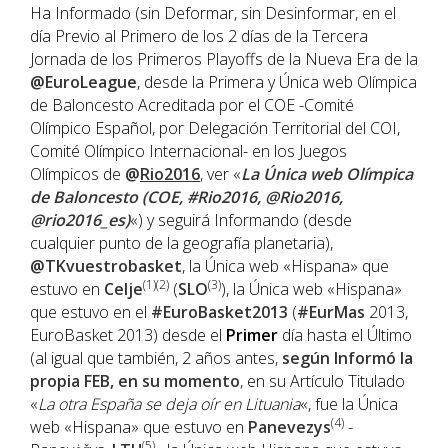
Ha Informado (sin Deformar, sin Desinformar, en el
día Previo al Primero de los 2 días de la Tercera
Jornada de los Primeros Playoffs de la Nueva Era de la
@EuroLeague
, desde la Primera y Única web Olímpica
de Baloncesto Acreditada por el COE -Comité
Olímpico Español, por Delegación Territorial del COI,
Comité Olímpico Internacional- en los Juegos
Olímpicos de
@
Rio2016
, ver «
La Única web Olímpica
de Baloncesto (COE, #Rio2016, @Rio2016,
@rio2016_es)
«) y seguirá Informando (desde
cualquier punto de la geografía planetaria),
@TKvuestrobasket
, la Única web «Hispana» que
(1)(2)
(3)
estuvo en
Celje
(
SLO
), la Única web «Hispana»
que estuvo en el
#EuroBasket2013
(
#EurMas
2013,
EuroBasket 2013) desde el
Primer
día hasta el Último
(al igual que también, 2 años antes,
según Informó la
propia FEB, en su momento
, en su Artículo Titulado
«
La otra España se deja oír en Lituania
«, fue la Única
(4)
web «Hispana» que estuvo en
Panevezys
-
(5)