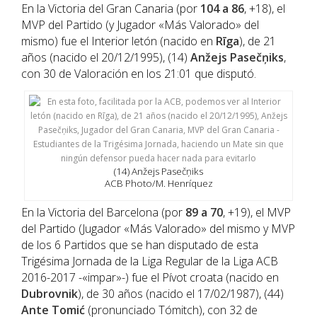
En la Victoria del Gran Canaria (por
104 a 86
, +18), el
MVP del Partido (y Jugador «Más Valorado» del
mismo) fue el Interior letón (nacido en
Rīga
), de 21
años (nacido el 20/12/1995), (14)
Anžejs Pasečņiks
,
con 30 de Valoración en los 21:01 que disputó.
(14) Anžejs Pasečņiks
ACB Photo/M. Henríquez
En la Victoria del Barcelona (por
89 a 70
, +19), el MVP
del Partido (Jugador «Más Valorado» del mismo y MVP
de los 6 Partidos que se han disputado de esta
Trigésima Jornada de la Liga Regular de la Liga ACB
2016-2017 -«impar»-) fue el Pívot croata (nacido en
Dubrovnik
), de 30 años (nacido el 17/02/1987), (44)
Ante Tomić
(pronunciado Tómitch), con 32 de