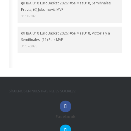
@FIBA U18 EuroBasket 2026: #SelMasU18, Semifinales,
Previa, (6) Joksimović MVP
01/08/2026
@FIBA U18 EuroBasket 2026: #SelMasU18, Victoria y a
Semifinales, (11) Ruiz MVP
31/07/2026
SÍGUENOS EN NUESTRAS REDES SOCIALES:
Facebook