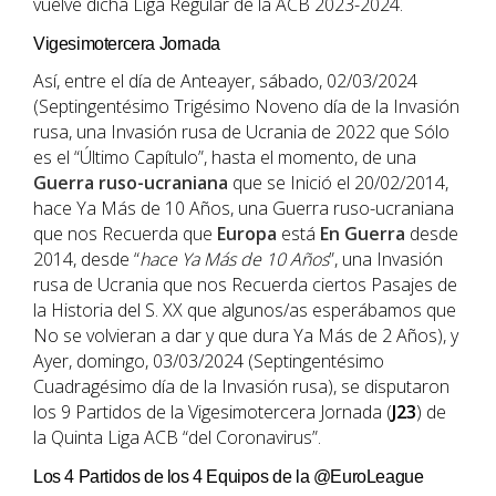
vuelve dicha Liga Regular de la ACB 2023-2024.
Vigesimotercera Jornada
Así, entre el día de Anteayer, sábado, 02/03/2024
(Septingentésimo Trigésimo Noveno día de la Invasión
rusa, una Invasión rusa de Ucrania de 2022 que Sólo
es el “Último Capítulo”, hasta el momento, de una
Guerra ruso-ucraniana
que se Inició el 20/02/2014,
hace Ya Más de 10 Años, una Guerra ruso-ucraniana
que nos Recuerda que
Europa
está
En Guerra
desde
2014, desde “
hace Ya Más de 10 Años
”, una Invasión
rusa de Ucrania que nos Recuerda ciertos Pasajes de
la Historia del S. XX que algunos/as esperábamos que
No se volvieran a dar y que dura Ya Más de 2 Años), y
Ayer, domingo, 03/03/2024 (Septingentésimo
Cuadragésimo día de la Invasión rusa), se disputaron
los 9 Partidos de la Vigesimotercera Jornada (
J23
) de
la Quinta Liga ACB “del Coronavirus”.
Los 4 Partidos de los 4 Equipos de la @EuroLeague