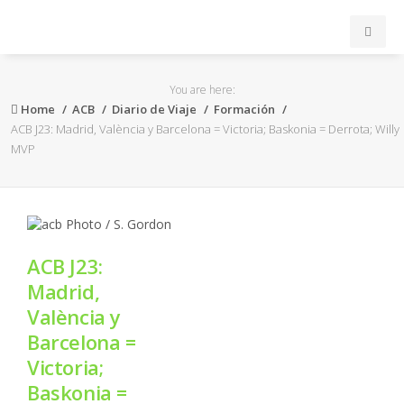
INICIO
You are here:
Home
ACB
Diario de Viaje
Formación
ACB
ACB J23: Madrid, València y Barcelona = Victoria; Baskonia = Derrota; Willy
MVP
EuroLeague
FEB
ACB J23:
FIBA
Madrid,
València y
OTROS
Barcelona =
Victoria;
FORMACIÓN
Baskonia =