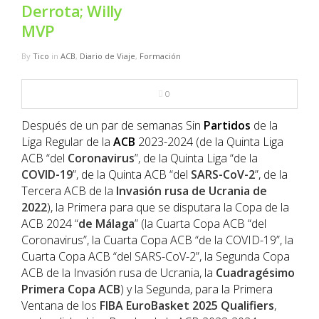
NBA
Derrota; Willy
MVP
MULTIMEDIA
By
Tico
in
ACB
,
Diario de Viaje
,
Formación
RIO 2016
0
Después de un par de semanas Sin
Partidos
de la
Liga Regular de la
ACB
2023-2024 (de la Quinta Liga
ACB “del
Coronavirus
”, de la Quinta Liga “de la
COVID-19
”, de la Quinta ACB “del
SARS-CoV-2
”, de la
Tercera ACB de la
Invasión rusa de Ucrania de
2022
), la Primera para que se disputara la Copa de la
ACB 2024 “
de Málaga
” (la Cuarta Copa ACB “del
Coronavirus”, la Cuarta Copa ACB “de la COVID-19”, la
Cuarta Copa ACB “del SARS-CoV-2”, la Segunda Copa
ACB de la Invasión rusa de Ucrania, la
Cuadragésimo
Primera Copa ACB
) y la Segunda, para la Primera
Ventana de los
FIBA EuroBasket 2025 Qualifiers
,