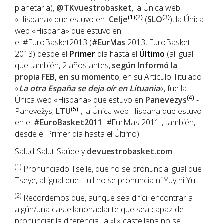
planetaria),
@TKvuestrobasket
, la Única web
«Hispana» que estuvo en
Celje
(1)(2)
(
SLO
(3)
), la Única
web «Hispana» que estuvo en
el #EuroBasket2013 (
#EurMas
2013, EuroBasket
2013) desde el
Primer
día hasta el
Último
(al igual
que también, 2 años antes,
según Informó la
propia
FEB
, en su momento
, en su Artículo Titulado
«
La otra España se deja oír en Lituania
«, fue la
Única web «Hispana» que estuvo en
Panevezys
(4)
-
Panevėžys,
LTU
(5)
-, la Única web Hispana que estuvo
en el
#
EuroBasket2011
-#EurMas 2011-, también,
desde el Primer día hasta el Último).
Salud-Salut-Saúde y
devuestrobasket.com
.
(1
)
Pronunciado Tselle, que no se pronuncia igual que
Tseye, al igual que Llull no se pronuncia ni Yuy ni Yul.
(2)
Recordemos que, aunque sea difícil encontrar a
algún/una castellanohablante que sea capaz de
pronunciar la diferencia, la «ll» castellana no se