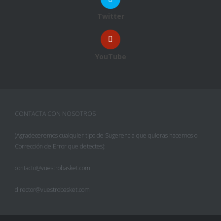
Twitter
YouTube
CONTACTA CON NOSOTROS
(Agradeceremos cualquier tipo de Sugerencia que quieras hacernos o
Corrección de Error que detectes):
contacto@vuestrobasket.com
director@vuestrobasket.com
Facebook