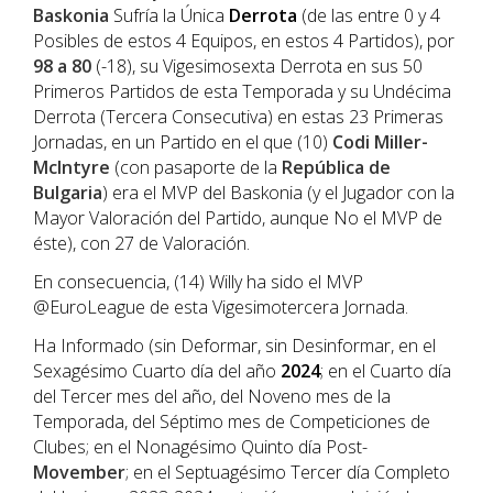
Baskonia
Sufría la Única
Derrota
(de las entre 0 y 4
Posibles de estos 4 Equipos, en estos 4 Partidos), por
98 a 80
(-18), su Vigesimosexta Derrota en sus 50
Primeros Partidos de esta Temporada y su Undécima
Derrota (Tercera Consecutiva) en estas 23 Primeras
Jornadas, en un Partido en el que (10)
Codi Miller-
McIntyre
(con pasaporte de la
República de
Bulgaria
) era el MVP del Baskonia (y el Jugador con la
Mayor Valoración del Partido, aunque No el MVP de
éste), con 27 de Valoración.
En consecuencia, (14) Willy ha sido el MVP
@EuroLeague de esta Vigesimotercera Jornada.
Ha Informado (sin Deformar, sin Desinformar, en el
Sexagésimo Cuarto día del año
202
4
; en el Cuarto día
del Tercer mes del año, del Noveno mes de la
Temporada, del Séptimo mes de Competiciones de
Clubes; en el Nonagésimo Quinto día Post-
Movember
; en el Septuagésimo Tercer día Completo