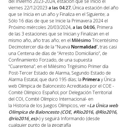
del Invierno 2023-2024, estación que se Inició el
viernes 22/12/2023
a las 04:27
, Única estación del año
que se Inicia en un año y Finaliza en el Siguiente; a
Sólo 16 días de que se Inicie la Primavera 2024 el
Próximo miércoles 20/03/2024,
a las 04:06
, Primera
de las 3 estaciones que se Inician y Finalizan en el
mismo año, año tras año; en el
Milésimo
Tricentésimo
Decimotercer día de la “Nueva
Normalidad
”, tras casi
una Centena de días de “Arresto Domiciliario”, de
Confinamiento Forzado, de una supuesta
“Cuarentena”; en el Milésimo Trigésimo Primer día
Post-Tercer Estado de Alarma, Segundo Estado de
Alarma Estatal, que duró 195 días; la
Primera
y Única
web Olímpica de Baloncesto Acreditada por el COE -
Comité Olímpico Español, por Delegación Territorial
del COI, Comité Olímpico Internacional- en
la Historia de los Juegos Olímpicos, ver «
La Única web
Olímpica de Baloncesto (COE, #Rio2016, @Rio2016,
@rio2016_es)
«) y seguirá Informando (desde
cualquier punto de la geografía