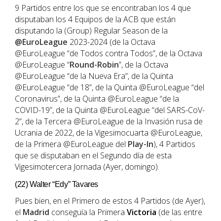
9 Partidos entre los que se encontraban los 4 que
disputaban los 4 Equipos de la ACB que están
disputando la (Group) Regular Season de la
@EuroLeague
2023-2024 (de la Octava
@EuroLeague “de Todos contra Todos”, de la Octava
@EuroLeague “
Round-Robin
”, de la Octava
@EuroLeague “de la Nueva Era”, de la Quinta
@EuroLeague “de 18”, de la Quinta @EuroLeague “del
Coronavirus”, de la Quinta @EuroLeague “de la
COVID-19”, de la Quinta @EuroLeague “del SARS-CoV-
2”, de la Tercera @EuroLeague de la Invasión rusa de
Ucrania de 2022, de la Vigesimocuarta @EuroLeague,
de la Primera @EuroLeague del
Play-In
), 4 Partidos
que se disputaban en el Segundo día de esta
Vigesimotercera Jornada (Ayer, domingo).
(22) Walter “Edy” Tavares
Pues bien, en el Primero de estos 4 Partidos (de Ayer),
el
Madrid
conseguía la Primera
Victoria
(de las entre