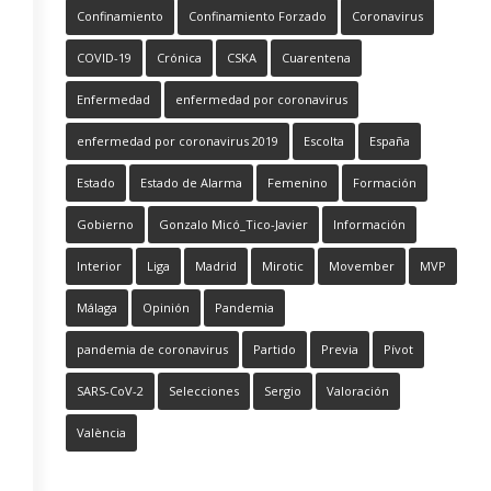
Confinamiento
Confinamiento Forzado
Coronavirus
COVID-19
Crónica
CSKA
Cuarentena
Enfermedad
enfermedad por coronavirus
enfermedad por coronavirus 2019
Escolta
España
Estado
Estado de Alarma
Femenino
Formación
Gobierno
Gonzalo Micó_Tico-Javier
Información
Interior
Liga
Madrid
Mirotic
Movember
MVP
Málaga
Opinión
Pandemia
pandemia de coronavirus
Partido
Previa
Pívot
SARS-CoV-2
Selecciones
Sergio
Valoración
València