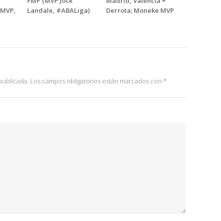
FMP (MVP Jock
Madrid, València =
ć MVP,
Landale, #ABALiga)
Derrota; Moneke MVP
publicada.
Los campos obligatorios están marcados con
*