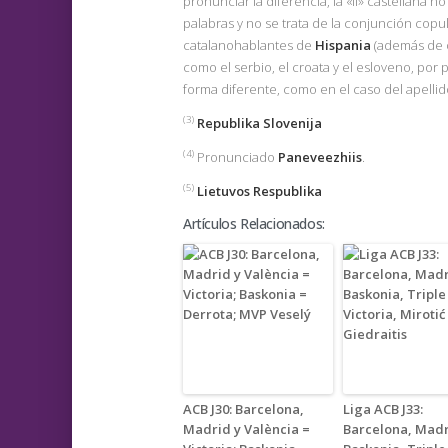
pronunciar la diferencia, la «ll» castellana n
palabras y no se trata de la conjunción copu
catalanohablantes de
Hispania
(además de 
como el serbio, el croata y el esloveno, por
forma diferente, como en el caso del apellido
(3)
Republika Slovenija
(4)
Pronunciado
Paneveezhiis
.
(5)
Lietuvos Respublika
Artículos Relacionados:
ACB J30: Barcelona,
Liga ACB J33:
Madrid y València =
Barcelona, Madr