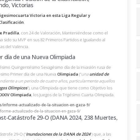
ndo, Victorias
igesimocuarta Victoria en esta Liga Regular y
lasificación
.
e
Pradilla
, con 24 de Valoración, Manteniéndose como el
a sido su MVP en sus 82 Primeros Partidos e Igualando al
as del València.
r día de una Nueva Olimpiada
ésimo Quingentésimo Sexagésimo día de la Invasión rusa de
gésimo Primer día de una Nueva
Olimpiada
(“
una
unidad de
diente a un periodo de cuatro años, particularmente aquellos
egos Olímpicos
”), una Olimpiada que tiene como Objetivo los
XXXIV Olimpiada
, los Juegos de la Trigésimo Cuarta Olimpiada.
nforme-actualizado-de-la-situacion-en-gaza-9/
st-Catástrofe 29-O (DANA 2024, 238 Muertes,
strofe 29-O (“
Inundaciones de la DANA de 2024
”) que, a las