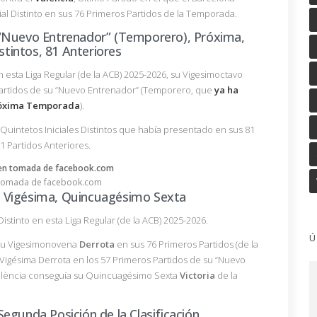
al Distinto en sus 76 Primeros Partidos de la Temporada.
 “Nuevo Entrenador” (Temporero), Próxima,
istintos, 81 Anteriores
n esta Liga Regular (de la ACB) 2025-2026, su Vigesimoctavo
s Partidos de su “Nuevo Entrenador” (Temporero, que
ya ha
Próxima Temporada
).
 Quintetos Iniciales Distintos que había presentado en sus 81
1 Partidos Anteriores.
tomada de facebook.com
 Vigésima, Quincuagésimo Sexta
Distinto en esta Liga Regular (de la ACB) 2025-2026.
Ú
a su Vigesimonovena
Derrota
en sus 76 Primeros Partidos (de la
u Vigésima Derrota en los 57 Primeros Partidos de su “Nuevo
València conseguía su Quincuagésimo Sexta
Victoria
de la
egunda Posición de la Clasificación,