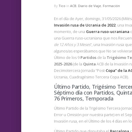
By
Tico
in
ACB
,
Diario de Viaje
,
Formación
En el día de Ayer, domingo, 31/05/2026 (Milé
Invasión
rusa
de Ucrania de 2022
, una Inv
momento, de una
Guerra ruso-ucraniana
q
una Guerra ruso-ucraniana que nos Recue
de 12 Años y 3 Meses
”, una Invasión rusa que
algunos/as esperábamos que No se volvieran 
Último de los 9
Partidos
de la
Trigésimo
Te
2025-2026
(de la
Quinta
ACB de la Invasión r
Decimotercera Jornada “Post-
Copa” de la A
Ucrania, Cuadragésimo Tercera Copa ACB).
Último Partido, Trigésimo Terce
Séptimo día con Partidos, Quinta d
76 Primeros, Temporada
Último Partido de la Trigésimo Tercera Jornad
Error u Omisión por nuestra parte) en el Se
Invasión rusa, en el Último de los 4 días en 
Último Partido que disputaba el
Barcelona
c