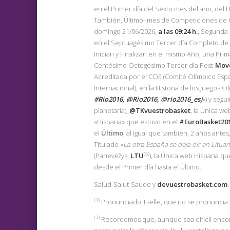
en el Primer día del Sexto mes del año, del
También, Último- mes de Competiciones de Cl
domingo 21/06/2026,
a las 09:24 h.
, Segunda 
en el Septuagésimo Tercer día Completo de l
Inician y Finalizan en el mismo Año, una Prim
Centésimo Octogésimo Tercer día Post-
Mov
Acreditada por el COE (Comité Olímpico Españ
Internacional), en la Historia de los Juegos Ol
#Rio2016, @Rio2016, @rio2016_es)
«) y segu
planetaria),
@TKvuestrobasket
, la Única w
«Hispana» que estuvo en el
#EuroBasket20
el
Último
, al igual que también, 2 años antes
Titulado «
La otra España se deja oír en Lituan
(5)
(Panevėžys,
LTU
), la Única web Hispana qu
desde el Primer día hasta el Último.
Salud-Salut-Saúde y
devuestrobasket.com
.
(1
)
Pronunciado Tselle, que no se pronuncia igu
(2)
Recordemos que, aunque sea difícil encon