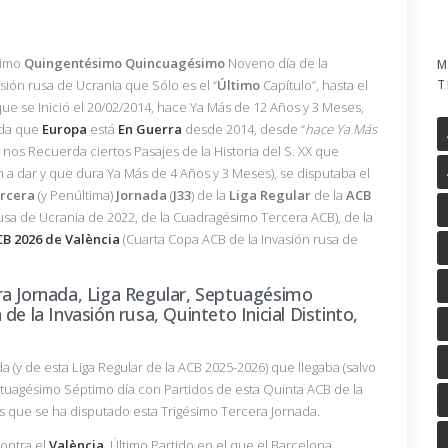
simo
Quingentésimo
Quincuagésimo
Noveno día de la
M
T
asión rusa de Ucrania que Sólo es el “
Último
Capítulo”, hasta el
ue se Inició el 20/02/2014, hace Ya Más de 12 Años y 3 Meses,
rda que
Europa
está
En Guerra
desde 2014, desde “
hace Ya Más
 nos Recuerda ciertos Pasajes de la Historia del S. XX que
a dar y que dura Ya Más de 4 Años y 3 Meses), se disputaba el
rcera
(y Penúltima)
Jornada
(
J33
) de la
Liga
Regular
de la
ACB
usa de Ucrania de 2022, de la Cuadragésimo Tercera ACB), de la
CB 2026 de
València
(Cuarta Copa ACB de la Invasión rusa de
ra Jornada, Liga Regular, Septuagésimo
e la Invasión rusa, Quinteto Inicial Distinto,
a (y de esta Liga Regular de la ACB 2025-2026) que llegaba (salvo
ptuagésimo Séptimo día con Partidos de esta Quinta ACB de la
los que se ha disputado esta Trigésimo Tercera Jornada.
ontra el
València
, Último Partido en el que el Barcelona