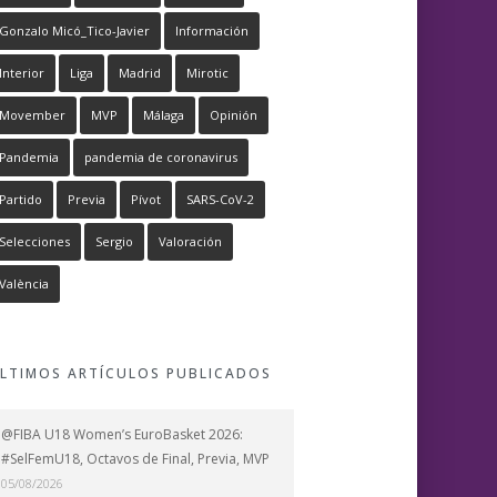
Gonzalo Micó_Tico-Javier
Información
Interior
Liga
Madrid
Mirotic
Movember
MVP
Málaga
Opinión
Pandemia
pandemia de coronavirus
Partido
Previa
Pívot
SARS-CoV-2
Selecciones
Sergio
Valoración
València
LTIMOS ARTÍCULOS PUBLICADOS
@FIBA U18 Women’s EuroBasket 2026:
#SelFemU18, Octavos de Final, Previa, MVP
05/08/2026