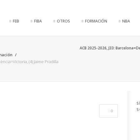
FEB
FIBA
OTROS
FORMACIÓN
NBA
ACB 2025-2026, J33: Barcelona=Der
mación
ncia=Victoria, (4) Jaime Pradilla
S
S
0