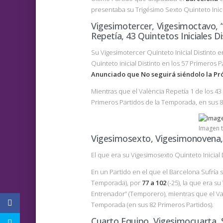
presentaba su Trigésimo Sexto Quinteto Inici
Vigesimotercer, Vigesimoctavo,
Repetía, 43 Quintetos Iniciales D
Su Vigesimotercer Quinteto Inicial Distinto e
Quinteto inicial Distinto en los 57 Primero
Anunciado que No seguirá siéndolo la 
Mientras que el València Repetía 1 de los 43
Primeros Partidos de la Temporada, en sus 8
Imagen 
Vigesimosexto, Vigesimonovena,
El que era su Vigesimosexto Quinteto Inicial 
En un Partido en el que el Barcelona Sufrí
Temporada), por
77 a 102
(-25), la que era s
Entrenador” (Temporero), mientras que el 
Temporada (en sus 82 Primeros Partidos).
Cuarto Equipo, Vigesimocuarta, S