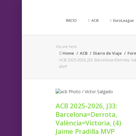
INICIO
ACB
EuroLeague
You are here:
Home
ACB
Diario de Viaje
For
ACB 2025-2026, J33: Barcelona=Derrota, Valè
MVP
ACB 2025-2026, J33:
Barcelona=Derrota,
València=Victoria, (4)
Jaime Pradilla MVP