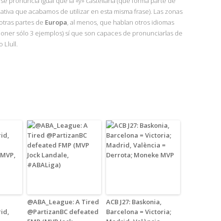
o se pronuncia igual que la «y» castellana (que forma parte de
lativa que acabamos de utilizar en esta misma frase). Las zonas
otras partes de
Europa
, al menos, que hablan otros idiomas
 poner sólo 3 ejemplos) sí que son capaces de pronunciarlas de
 Llull.
@ABA_League: A Tired
ACB J27: Baskonia,
id,
@PartizanBC defeated
Barcelona = Victoria;