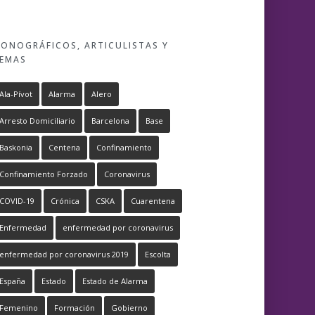
ONOGRÁFICOS, ARTICULISTAS Y
EMAS
Ala-Pívot
Alarma
Alero
Arresto Domiciliario
Barcelona
Base
Baskonia
Centena
Confinamiento
Confinamiento Forzado
Coronavirus
COVID-19
Crónica
CSKA
Cuarentena
Enfermedad
enfermedad por coronavirus
enfermedad por coronavirus 2019
Escolta
España
Estado
Estado de Alarma
Femenino
Formación
Gobierno