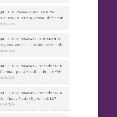
@FIBA U18 Women’s EuroBasket 2026:
#SelFemU18, Tercera Victoria, Okafor MVP
04/08/2026
@FIBA U18 EuroBasket 2026 #SelMasU18
Segunda Derrota Consecutiva, Sin Medalla
03/08/2026
@FIBA U18 EuroBasket 2026: #SelMasU18,
Derrota, a por la Medalla de Bronce MVP
02/08/2026
@FIBA U18 EuroBasket 2026: #SelMasU18,
Semifinales, Previa, (6) Joksimović MVP
01/08/2026