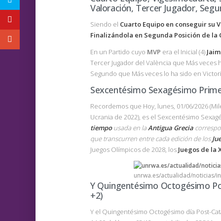
Valoración, Tercer Jugador, Segu
Siendo el
Cuarto Equipo en conseguir su V
Finalizándola en Segunda Posición de la C
En un Partido cuyo
MVP
era el Inicial (4)
Jaim
Tercer Jugador del València que Más veces h
Segundo que Más veces lo ha sido en Victori
Sexcentésimo Sexagésimo Prime
Recordemos que Hoy, lunes, 01/06/2026 (Mil
Ucrania de 2022), es el Sexcentésimo Sexa
tiempo
usada en la
Antigua Grecia
correspon
que transcurren entre cada edición de los
Ju
Juegos Olímpicos de 2028, los
Juegos de la 
unrwa.es/actualidad/noticias/i
Y Quingentésimo Octogésimo Po
+2)
Y el Quingentésimo Octogésimo día Post-Catá