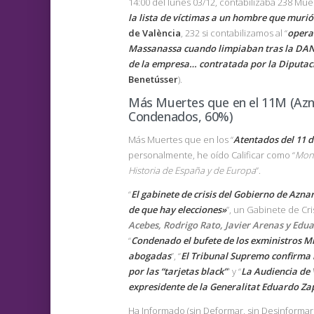
14:00 del lunes 03/12, contabilizaba 238 Muer
la lista de víctimas a un hombre que muri
de València
, 232 si contabilizamos al “
opera
Massanassa cuando limpiaban tras la DA
de la empresa… contratada por la Diputaci
Benetússer
).
Más Muertes que en el 11M (Azna
Condenados, 60%)
Más Muertes que en los “
Atentados del 11 
personalmente, he oído Calificar como “
Mon
Historia de España y de Europa
”.
“
El gabinete de crisis del Gobierno de Azna
de que hay elecciones»
”, un Gabinete de Cris
Acebes, Rodrigo Rato, Javier Arenas y Edu
“
Condenado el bufete de los exministros Mi
abogadas
”, “
El Tribunal Supremo confirma 
por las “tarjetas black”
” y “
La Audiencia de 
expresidente de la Generalitat Eduardo Zapl
Ha Informado (sin Deformar, sin Desinforma