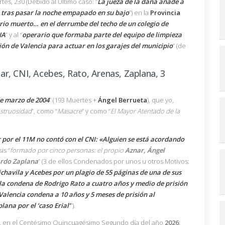
tes, 230 (Debido al Último caso: “
La jueza de la dana añade a
ó tras pasar la noche empapado en su bajo
”) en la
Provincia
rio muerto… en el derrumbe del techo de un colegio de
NA
” y al “
operario que formaba parte del equipo de limpieza
ón de Valencia para actuar en los garajes del municipio
” (de
r, CNI, Acebes, Rato, Arenas, Zaplana, 3
de marzo de 2004
” (193 Muertes +
Ángel Berrueta
), que yo,
struosidad
”, como “
Masacre
” y como “
El Mayor Atentado de la
r por el 11M no contó con el CNI: «Alguien se está acordando
is “
formado por cinco personas: el propio
Aznar, Ángel
ardo Zaplana
” (3 de ellos Condenados por unos u otros Motivos:
chavila y Acebes por un plagio de 55 páginas de una de sus
la condena de Rodrigo Rato a cuatro años y medio de prisión
Valencia condena a 10 años y 5 meses de prisión al
ana por el ‘caso Erial’
”).
r, en el Centésimo Quincuagésimo Segundo día del año
2026
;