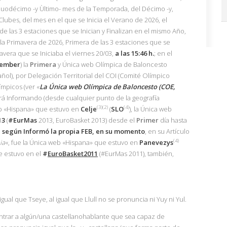
 Duodécimo -y Ùltimo- mes de la Temporada, del Décimo -y,
ubes, del mes en el que se Inicia el Verano de 2026, el
de las 3 estaciones que se Inician y Finalizan en el mismo Año,
a Primavera de 2026, Primera de las 3 estaciones que se
avera que se Iniciaba el viernes 20/03,
a las 15:46 h.
; en el
ember
) la
Primera
y Única web Olímpica de Baloncesto
ol), por Delegación Territorial del COI (Comité Olímpico
ímpicos (ver «
La Única web Olímpica de Baloncesto (COE,
irá Informando (desde cualquier punto de la geografía
(3)(2)
(4)
eb «Hispana» que estuvo en
Celje
(
SLO
), la Única web
13
(
#EurMas
2013, EuroBasket 2013) desde el
Primer
día hasta
,
según Informó la propia
FEB
, en su momento
, en su Artículo
(4)
ia
«, fue la Única web «Hispana» que estuvo en
Panevezys
e estuvo en el
#
EuroBasket2011
(#EurMas 2011), también,
al que Tseye, al igual que Llull no se pronuncia ni Yuy ni Yul.
trar a algún/una castellanohablante que sea capaz de