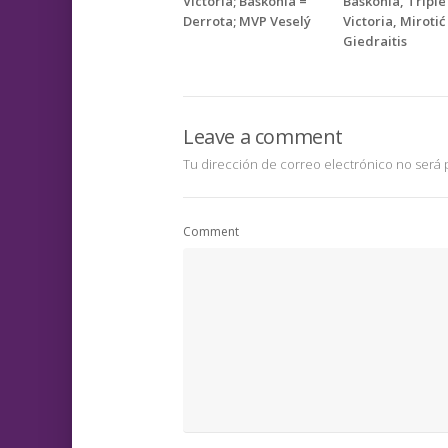
Victoria; Baskonia =
Baskonia, Triple
Derrota; MVP Veselý
Victoria, Miroti
Giedraitis
Leave a comment
Tu dirección de correo electrónico no será 
Comment