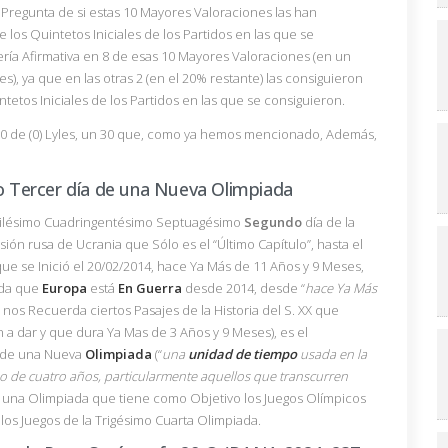
la Pregunta de si estas 10 Mayores Valoraciones las han
los Quintetos Iniciales de los Partidos en las que se
ría Afirmativa en 8 de esas 10 Mayores Valoraciones (en un
), ya que en las otras 2 (en el 20% restante) las consiguieron
etos Iniciales de los Partidos en las que se consiguieron.
l 30 de (0) Lyles, un 30 que, como ya hemos mencionado, Además,
 Tercer día de una Nueva Olimpiada
Milésimo Cuadringentésimo Septuagésimo
Segundo
día de la
asión rusa de Ucrania que Sólo es el “Último Capítulo”, hasta el
ue se Inició el 20/02/2014, hace Ya Más de 11 Años y 9 Meses,
rda que
Europa
está
En Guerra
desde 2014, desde “
hace Ya Más
 nos Recuerda ciertos Pasajes de la Historia del S. XX que
a dar y que dura Ya Mas de 3 Años y 9 Meses), es el
 de una Nueva
Olimpiada
(“
una
unidad de tiempo
usada en la
 de cuatro años, particularmente aquellos que transcurren
), una Olimpiada que tiene como Objetivo los Juegos Olímpicos
, los Juegos de la Trigésimo Cuarta Olimpiada.