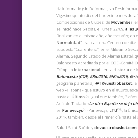
Ha Informado (sin Deformar, sin Desinforma
Vigesimoquinto día del Undécimo mes del añ
Competiciones de Clubes, de
Movember
; 
se Inició hace 64 días, el lunes, 22/09,
a las 2
Finalizan en el mismo año, año tras año; en 
Normalidad
”, tras casi una Centena de día
supuesta “Cuarentena”; en el Milésimo Sex
Alarma, Segundo Estado de Alarma Estatal, q
Baloncesto Acreditada por el COE -Comité Ol
Olímpico
Internacional
– en la
Historia
de l
Baloncesto (COE, #Rio2016, @Rio2016, @ri
geografía planetaria),
@TKvuestrobasket
, l
web «Hispana» que estuvo en el #EuroBaske
hasta el
Último
(al igual que también, 2 años
Artículo Titulado «
La otra España se deja oí
(4)
(5)
en
Panevezys
-Panevėžys,
LTU
-, la Úni
2011-, también, desde el Primer día hasta el Ú
Salud-Salut-Saúde y
devuestrobasket.com
.
(1
)