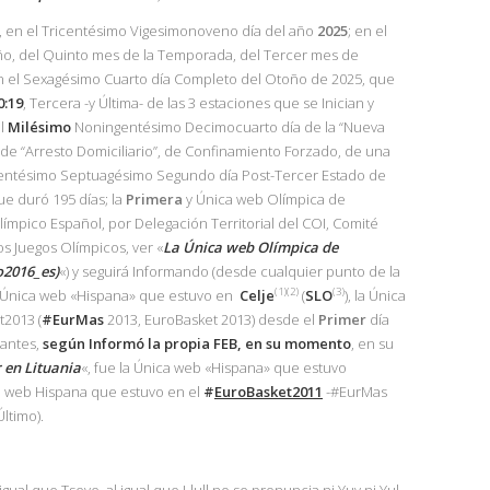
r, en el Tricentésimo Vigesimonoveno día del año
2025
; en el
o, del Quinto mes de la Temporada, del Tercer mes de
en el Sexagésimo Cuarto día Completo del Otoño de 2025, que
0:19
, Tercera -y Última- de las 3 estaciones que se Inician y
el
Milésimo
Noningentésimo Decimocuarto día de la “Nueva
s de “Arresto Domiciliario”, de Confinamiento Forzado, de una
centésimo Septuagésimo Segundo día Post-Tercer Estado de
ue duró 195 días; la
Primera
y Única web Olímpica de
ímpico Español, por Delegación Territorial del COI, Comité
os Juegos Olímpicos, ver «
La Única web Olímpica de
o2016_es)
«) y seguirá Informando (desde cualquier punto de la
(1)(2)
(3)
a Única web «Hispana» que estuvo en
Celje
(
SLO
), la Única
t2013 (
#EurMas
2013, EuroBasket 2013) desde el
Primer
día
 antes,
según Informó la propia
FEB
, en su momento
, en su
r en Lituania
«, fue la Única web «Hispana» que estuvo
ca web Hispana que estuvo en el
#
EuroBasket2011
-#EurMas
ltimo).