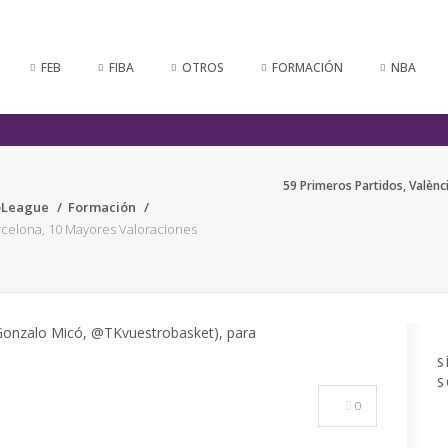
FEB
FIBA
OTROS
FORMACIÓN
NBA
59 Primeros Partidos, Valènc
oLeague
Formación
arcelona, 10 Mayores Valoraciones
S
S
0