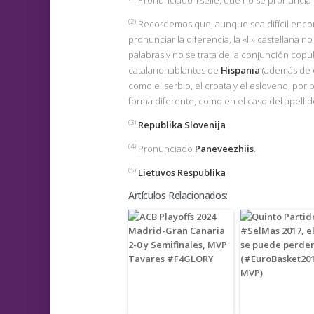
Pronunciado Tselle, que no se pronuncia igu
(2)
Recordemos que, aunque sea difícil encon
pronunciar la diferencia, la «ll» castellana n
palabras y no se trata de la conjunción copu
catalanohablantes de
Hispania
(además de 
como el serbio, el croata y el esloveno, por
forma diferente, como en el caso del apellido
(3)
Republika Slovenija
(4)
Pronunciado
Paneveezhiis
.
(5)
Lietuvos Respublika
Artículos Relacionados: