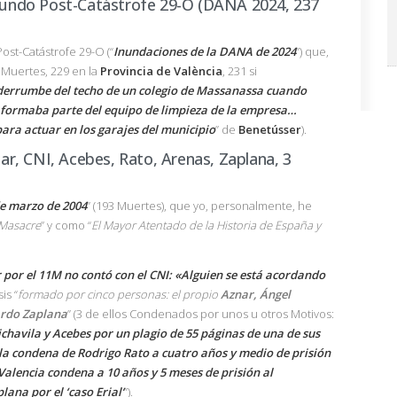
undo Post-Catástrofe 29-O (DANA 2024, 237
st-Catástrofe 29-O (“
Inundaciones de la DANA de 2024
”) que,
7 Muertes, 229 en la
Provincia de València
, 231 si
derrumbe del techo de un colegio de Massanassa cuando
 formaba parte del equipo de limpieza de la empresa…
ara actuar en los garajes del municipio
” de
Benetússer
).
r, CNI, Acebes, Rato, Arenas, Zaplana, 3
de marzo de 2004
” (193 Muertes), que yo, personalmente, he
Masacre
” y como “
El Mayor Atentado de la Historia de España y
r por el 11M no contó con el CNI: «Alguien se está acordando
is “
formado por cinco personas: el propio
Aznar, Ángel
ardo Zaplana
” (3 de ellos Condenados por unos u otros Motivos:
chavila y Acebes por un plagio de 55 páginas de una de sus
la condena de Rodrigo Rato a cuatro años y medio de prisión
Valencia condena a 10 años y 5 meses de prisión al
ana por el ‘caso Erial’
”).