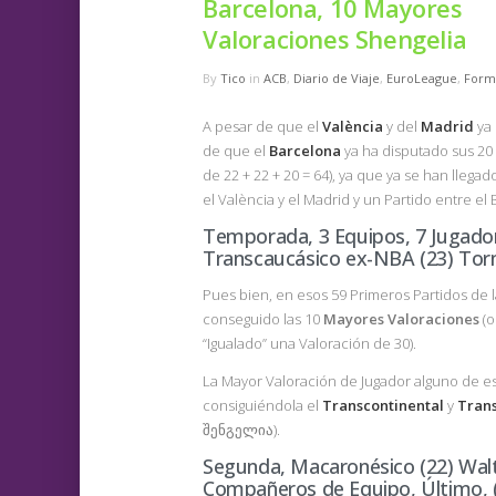
Barcelona, 10 Mayores
Valoraciones Shengelia
By
Tico
in
ACB
,
Diario de Viaje
,
EuroLeague
,
Form
A pesar de que el
València
y del
Madrid
ya 
de que el
Barcelona
ya ha disputado sus 20 
de 22 + 22 + 20 = 64), ya que ya se han llegad
el València y el Madrid y un Partido entre el
Temporada, 3 Equipos, 7 Jugadore
Transcaucásico ex-NBA (23) Torn
Pues bien, en esos 59 Primeros Partidos de 
conseguido las 10
Mayores
Valoraciones
(o
“Igualado” una Valoración de 30).
La Mayor Valoración de Jugador alguno de es
consiguiéndola el
Transcontinental
y
Tran
შენგელია).
Segunda, Macaronésico (22) Walte
Compañeros de Equipo, Último, (