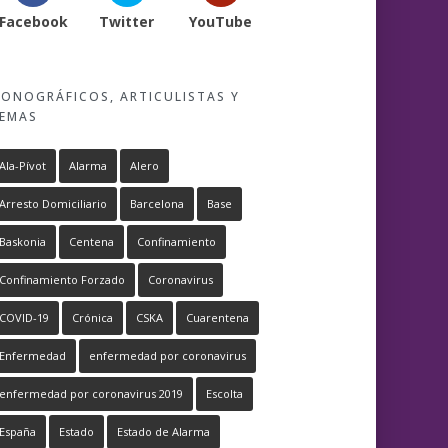
Facebook
Twitter
YouTube
ONOGRÁFICOS, ARTICULISTAS Y
EMAS
Ala-Pívot
Alarma
Alero
Arresto Domiciliario
Barcelona
Base
Baskonia
Centena
Confinamiento
Confinamiento Forzado
Coronavirus
COVID-19
Crónica
CSKA
Cuarentena
Enfermedad
enfermedad por coronavirus
enfermedad por coronavirus 2019
Escolta
España
Estado
Estado de Alarma