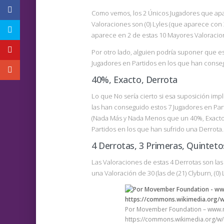
Como vemos, los 2 Únicos Jugadores que ap
Valoraciones son (0) Lyles (que aparece con 
aparece en 2 de estas 10 Mayores Valoracio
Por otro lado, alguien podría suponer que e
Jugadores en Partidos en los que han consegu
40%, Exacto, Derrota
Lo que No sería cierto si esa suposición imp
las han conseguido estos 7 Jugadores en Part
(Nada Más y Nada Menos que un 40%, Exacto,
Partidos en los que han sufrido una Derrota.
4 Derrotas, 3 Primeras, Quintetos
Las Valoraciones de estas 4 Derrotas son la
una Valoración de 30 (las de (21) Clyburn, (0) 
Por Movember Foundation – www.
https://commons.wikimedia.org/w