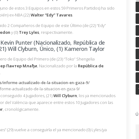
uno de estos 3 Equipos en estos 59 Primeros Partidos) ha sido
bién) ex-NBA (22)
Walter “Edy” Tavares
.
guido 2 Compañeros de Equipo de este Último (de (22) “Edy”
ledon
y (0)
Trey Lyles
, respectivamente.
Kevin Punter (Nacionalizado, República de
(21) Will Clyburn, Único, (1) Kameron Taylor
ro de Equipo del Primero (de (23) “Toko” Shengelia
јер Пантер Млађи
, Nacionalizado por la
República de
.
nforme-actualizado-de-la-situacion-en-gaza-9/
 conseguido 4 Jugadores, (21)
Will Clyburn
, los ya mencionados
gador del València que aparece entre estos 10 Jugadores con las
or
, cronológicamente.
Ú
s” (29) vuelve a conseguirla el ya mencionado (0) Lyles (ya