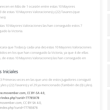
arecen en Más de 1 ocasión entre estas 10 Mayores
3 de estas 10 Mayores Valoraciones) y (22) Tavares (que
nes).
stas 10 Mayores Valoraciones las han conseguido estos 7
ido la Victoria.
licara que Todas (y cada una de) estas 10 Mayores Valoraciones
idos en los que han conseguido la Victoria, ya que 4 de ellas
 de estas 10 Mayores Valoraciones) las han conseguido en
 Iniciales
s 3 Primeras veces en las que uno de estos Jugadores consiguió
Lyles y (22) Tavares) y el 29 ya mencionado (También de (0) Lyles).
movember.com, CC BY-SA 4.0,
/index.php?curid=77785878