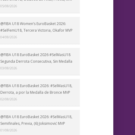
05/08/2026
@FIBA U18 Women’s EuroBasket 2026:
#SelFemU18, Tercera Victoria, Okafor MVP
04/08/2026
@FIBA U18 EuroBasket 2026 #SelMasU18
Segunda Derrota Consecutiva, Sin Medalla
03/08/2026
@FIBA U18 EuroBasket 2026: #SelMasU18,
Derrota, a por la Medalla de Bronce MVP
02/08/2026
@FIBA U18 EuroBasket 2026: #SelMasU18,
Semifinales, Previa, (6) Joksimović MVP
01/08/2026