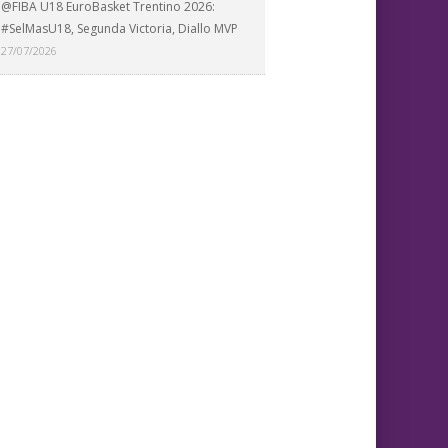
@FIBA U18 EuroBasket Trentino 2026:
#SelMasU18, Segunda Victoria, Diallo MVP
27/07/2026