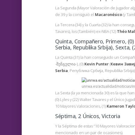
La Segunda (Mayor Valoración de Jugador alg
de 39 y la consiguió el
Macaronésico
(y Tam
La Tercera (34) y la Cuarta (32) la han conse
Tavares), los (También) ex-NBA (12)
Théo Ma
Quinta, Compañero, Primero, (0) 
Serbia, Republika Srbija), Sexta, 
La Quinta (31) la han conseguido un Compañe
-შენგელია-), (0)
Kevin Punter
(
Кевин Зави
Serbia
, Република Србија, Republika Srbija)
unrwa.es/actualidad/noticias/i
La Sexta (la ya mencionada 30) es la que han
(0) Lyles y (22) Walter Tavares y el Único Ju
10 Mayores Valoraciones, (1)
Kameron Tayl
Séptima, 2 Únicos, Victoria
Y la Séptima de estas “10 Mayores Valoracione
mencionado en un par de ocasiones).