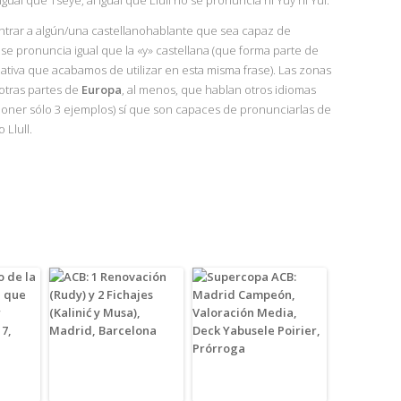
al que Tseye, al igual que Llull no se pronuncia ni Yuy ni Yul.
trar a algún/una castellanohablante que sea capaz de
o se pronuncia igual que la «y» castellana (que forma parte de
lativa que acabamos de utilizar en esta misma frase). Las zonas
otras partes de
Europa
, al menos, que hablan otros idiomas
 poner sólo 3 ejemplos) sí que son capaces de pronunciarlas de
 Llull.