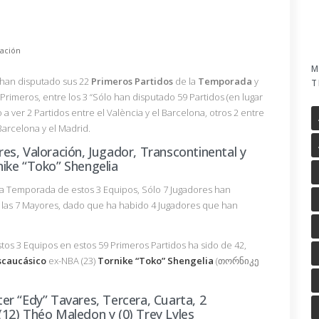
ación
M
han disputado sus 22
Primeros
Partidos
de la
Temporada
y
T
Primeros, entre los 3 “Sólo han disputado 59 Partidos (en lugar
o a ver 2 Partidos entre el València y el Barcelona, otros 2 entre
 Barcelona y el Madrid.
s, Valoración, Jugador, Transcontinental y
ike “Toko” Shengelia
la Temporada de estos 3 Equipos, Sólo 7 Jugadores han
 las 7 Mayores, dado que ha habido 4 Jugadores que han
tos 3 Equipos en estos 59 Primeros Partidos ha sido de 42,
scaucásico
ex-NBA (23)
Tornike “Toko” Shengelia
(თორნიკე
r “Edy” Tavares, Tercera, Cuarta, 2
12) Théo Maledon y (0) Trey Lyles