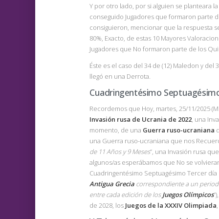
Y por otro lado, por si alguien se planteara 
conseguido Jugadores que formaron parte de 
consiguieron, mencionar que la respuesta se
80%, Exacto, de estas 10 Mayores Valoraciones
Jugadores que No formaron parte de los Quint
Éste es el caso del 34 de (12) Maledon y de
llegó en una Derrota.
Cuadringentésimo Septuagésimo
Recordemos que Hoy, martes, 25/11/2025 (
Invasión rusa de Ucrania de 2022
, una Inv
momento, de una
Guerra ruso-ucraniana
q
una Guerra ruso-ucraniana que nos Recue
de 11 Años y 9 Meses
”, una Invasión rusa que
algunos/as esperábamos que No se volvieran 
Cuadringentésimo Septuagésimo Tercer día
Antigua Grecia
correspondiente a un periodo
entre cada edición de los
Juegos Olímpicos
”
de 2028, los
Juegos de la XXXIV Olimpiada