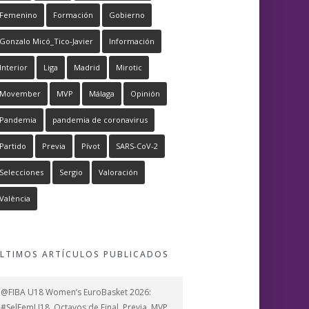
Femenino
Formación
Gobierno
Gonzalo Micó_Tico-Javier
Información
Interior
Liga
Madrid
Mirotic
Movember
MVP
Málaga
Opinión
Pandemia
pandemia de coronavirus
Partido
Previa
Pívot
SARS-CoV-2
Selecciones
Sergio
Valoración
València
LTIMOS ARTÍCULOS PUBLICADOS
@FIBA U18 Women’s EuroBasket 2026:
#SelFemU18, Octavos de Final, Previa, MVP