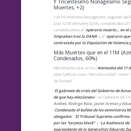
Y Tricentésimo Nonagésimo Seg
Muertes, +2)
Y el Tricentésimo Nonagésimo Segundo día Po
a las 12:00 del lunes 02/06, contabilizaba 23
contabilizamos al “
operario muerto… en el 
limpiaban tras la DANA
” y al “
operario que
contratada por la Diputación de Valencia p
Más Muertes que en el 11M (Azna
Condenados, 60%)
Más Muertes que en los “
Atentados del 11 
oído Calificar como “
Monstruosidad
”, como “
de Europa
”.
“
El gabinete de crisis del Gobierno de Azna
de que hay elecciones»
”, un Gabinete de Cris
Acebes, Rodrigo Rato, Javier Arenas y Edu
“
Condenado el bufete de los exministros Mi
abogadas
”, “
El Tribunal Supremo confirma 
por las “tarjetas black”
” y “
La Audiencia de 
expresidente de la Generalitat Eduardo Zapl