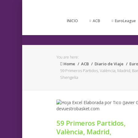
INICIO
ACB
EuroLeague
You are here:
Home
ACB
Diario de Viaje
Eur
59 Primeros Partidos, València, Madrid, B
Shengelia
59 Primeros Partidos,
València, Madrid,