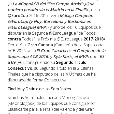
y «
La #CopaACB del “Era Campo Atrás”: ¿Qué
hubiera pasado sin el Madrid en la Final?
«-, de la
@EuroCup
2016-2017 -ver «
Málaga Campeón
@EuroCup (y Hoy, Barcelona y Baskonia en
@EuroLeague) MVP
«- y uno de los 16 Equipos que
disputarán la Segunda
@EuroLeague
“de Todos
contra
Todos”, la Próxima @EuroLeague
2017-2018
)
Derrotó al
Gran Canaria
(Campeón de la Supercopa
ACB 2016, ver «
El Gran Canaria es el Campeón de la
Supercopa ACB 2016, y Kyle Kuric, el MVP
«), por
63
a 69
(+6), consiguiendo su
Segundo
Título
Consecutivo
, su Segundo Título en la 2 Últimas
Finales que ha disputado de las 4 Últimas que ha
disputado de forma Consecutiva.
Final Muy Distinta de las Semifinales
Si ambas Semifinales fueron «Monográficos»
(«Monólogos») de los Equipos que consiguieron
Clasificarse para la Final (del València y del Gran