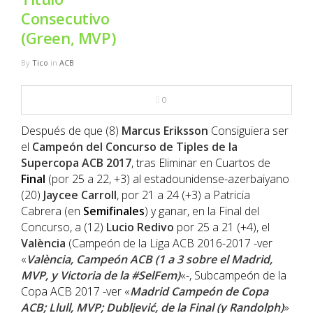
NBA
Consecutivo
(Green, MVP)
MULTIMEDIA
By
Tico
in
ACB
RIO 2016
0
Después de que (8)
Marcus Eriksson
Consiguiera ser
el
Campeón
del Concurso de Tiples de la
Supercopa
ACB
2017
, tras Eliminar en Cuartos de
Final
(por 25 a 22, +3) al estadounidense-azerbaiyano
(20)
Jaycee Carroll
, por 21 a 24 (+3) a Patricia
Cabrera (en
Semifinales
) y ganar, en la Final del
Concurso, a (12)
Lucio Redivo
por 25 a 21 (+4), el
València
(Campeón de la Liga ACB 2016-2017 -ver
«
València, Campeón ACB (1 a 3 sobre el Madrid,
MVP, y Victoria de la #SelFem)
«-, Subcampeón de la
Copa ACB 2017 -ver «
Madrid Campeón de Copa
ACB; Llull, MVP; Dubljević, de la Final (y Randolph)
»