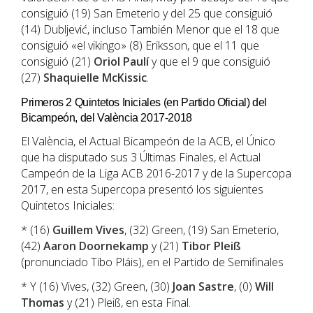
consiguió (19) San Emeterio y del 25 que consiguió
(14) Dubljević, incluso También Menor que el 18 que
consiguió «el vikingo» (8) Eriksson, que el 11 que
consiguió (21)
Oriol Paulí
y que el 9 que consiguió
(27)
Shaquielle McKissic
.
Primeros 2 Quintetos Iniciales (en Partido Oficial) del
Bicampeón, del València 2017-2018
El València, el Actual Bicampeón de la ACB, el Único
que ha disputado sus 3 Últimas Finales, el Actual
Campeón de la Liga ACB 2016-2017 y de la Supercopa
2017, en esta Supercopa presentó los siguientes
Quintetos Iniciales:
* (16)
Guillem Vives
, (32) Green, (19) San Emeterio,
(42)
Aaron Doornekamp
y (21)
Tibor Pleiß
(pronunciado Tíbo Pláis), en el Partido de Semifinales
* Y (16) Vives, (32) Green, (30)
Joan Sastre
, (0)
Will
Thomas
y (21) Pleiß, en esta Final.