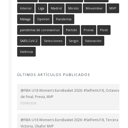
Interior
Liga
Madrid
Mirotic
Movember
MVP
Málaga
Opinión
Pandemia
pandemia de coronavirus
Partido
Previa
Pívot
SARS-CoV-2
Selecciones
Sergio
Valoración
València
ÚLTIMOS ARTÍCULOS PUBLICADOS
@FIBA U18 Women’s EuroBasket 2026: #SelFemU18, Octavos
de Final, Previa, MVP
05/08/2026
@FIBA U18 Women’s EuroBasket 2026: #SelFemU18, Tercera
Victoria, Okafor MVP