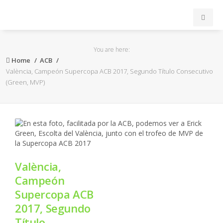
INICIO
You are here:
Home
ACB
ACB
València, Campeón Supercopa ACB 2017, Segundo Título Consecutivo
(Green, MVP)
EuroLeague
FEB
FIBA
València,
OTROS
Campeón
Supercopa ACB
FORMACIÓN
2017, Segundo
Título