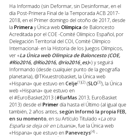
Ha Informado (sin Deformar, sin Desinformar, en el
día Post-Primera Final de la Temporada ACB 2017-
2018, en el Primer domingo del otoño de 2017, desde
la
Primera
y Única web
Olímpica
de Baloncesto
Acreditada por el COE -Comité Olímpico Español, por
Delegación Territorial del COI, Comité Olímpico
Internacional- en la Historia de los Juegos Olímpicos,
ver «
La Única web Olímpica de Baloncesto (COE,
#Rio2016, @Rio2016, @rio2016_es)
«) y seguirá
Informando (desde cualquier punto de la geografía
planetaria), @TKvuestrobasket, la Única web
(1)(2)
(3)
«Hispana» que estuvo en
Celje
(
SLO
), la Única
web «Hispana» que estuvo en
el #EuroBasket2013 (
#EurMas
2013, EuroBasket
2013) desde el
Primer
día hasta el Último (al igual que
también, 2 años antes,
según Informó la propia FEB,
en su momento
, en su Artículo Titulado «
La otra
España se deja oír en Lituania
«, fue la Única web
(4)
«Hispana» que estuvo en
Panevezys
-