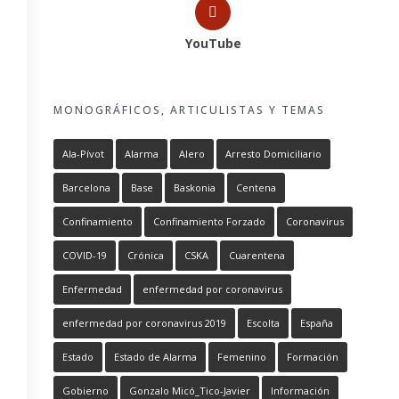
YouTube
MONOGRÁFICOS, ARTICULISTAS Y TEMAS
Ala-Pívot
Alarma
Alero
Arresto Domiciliario
Barcelona
Base
Baskonia
Centena
Confinamiento
Confinamiento Forzado
Coronavirus
COVID-19
Crónica
CSKA
Cuarentena
Enfermedad
enfermedad por coronavirus
enfermedad por coronavirus 2019
Escolta
España
Estado
Estado de Alarma
Femenino
Formación
Gobierno
Gonzalo Micó_Tico-Javier
Información