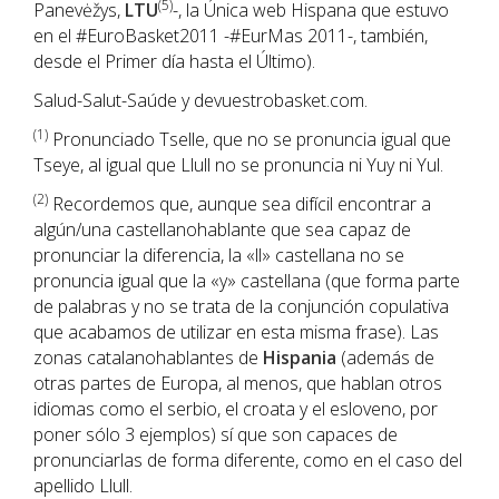
(5)
Panevėžys,
LTU
-, la Única web Hispana que estuvo
en el #EuroBasket2011 -#EurMas 2011-, también,
desde el Primer día hasta el Último).
Salud-Salut-Saúde y devuestrobasket.com.
(1)
Pronunciado Tselle, que no se pronuncia igual que
Tseye, al igual que Llull no se pronuncia ni Yuy ni Yul.
(2)
Recordemos que, aunque sea difícil encontrar a
algún/una castellanohablante que sea capaz de
pronunciar la diferencia, la «ll» castellana no se
pronuncia igual que la «y» castellana (que forma parte
de palabras y no se trata de la conjunción copulativa
que acabamos de utilizar en esta misma frase). Las
zonas catalanohablantes de
Hispania
(además de
otras partes de Europa, al menos, que hablan otros
idiomas como el serbio, el croata y el esloveno, por
poner sólo 3 ejemplos) sí que son capaces de
pronunciarlas de forma diferente, como en el caso del
apellido Llull.