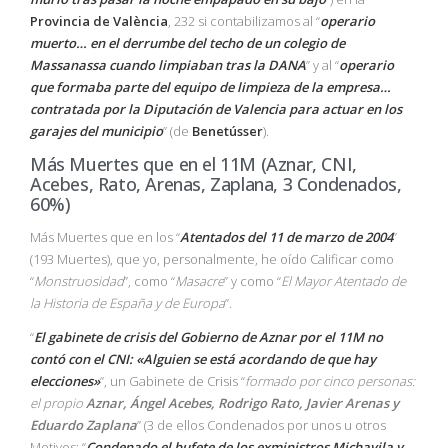
Provincia de València
, 232 si contabilizamos al “
operario
muerto… en el derrumbe del techo de un colegio de
Massanassa cuando limpiaban tras la DANA
” y al “
operario
que formaba parte del equipo de limpieza de la empresa…
contratada por la Diputación de Valencia para actuar en los
garajes del municipio
” (de
Benetússer
).
Más Muertes que en el 11M (Aznar, CNI,
Acebes, Rato, Arenas, Zaplana, 3 Condenados,
60%)
Más Muertes que en los “
Atentados del 11 de marzo de 2004
”
(193 Muertes), que yo, personalmente, he oído Calificar como
“
Monstruosidad
”, como “
Masacre
” y como “
El Mayor Atentado de
la Historia de España y de Europa
”.
“
El gabinete de crisis del Gobierno de Aznar por el 11M no
contó con el CNI: «Alguien se está acordando de que hay
elecciones»
”, un Gabinete de Crisis “
formado por cinco personas:
el propio
Aznar, Ángel Acebes, Rodrigo Rato, Javier Arenas y
Eduardo Zaplana
” (3 de ellos Condenados por unos u otros
Motivos: “
Condenado el bufete de los exministros Michavila y