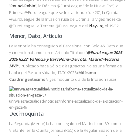
“
Round-Robin
”, la Décima @EuroLeague “de la Nueva Era”, la
Primera @EuroLeague que se Inicia siendo “de 20”, la Quinta
@EuroLeague de la Invasión rusa de Ucrania, la Vigesimosexta
@EuroLeague, la Tercera @EuroLeague del
Play-In
), el 19/12.
Menor, Dato, Artículo
La Menor la ha conseguido el Barcelona, con Solo 45, Dato que
ya mencionábamos en el Artículo Titulado “
@EuroLeague 2025-
2026 RS22: València y Barcelona=Derrota, Madrid=Victoria
MVP
”, Publicado hace Sólo 5 días (Exactos, No es una forma de
hablar), el Pasado sábado, 17/01/2026 (
Milésimo
Cuadringentésimo
Vigesimoquinto día de la Invasión rusa).
unrwa.es/actualidad/noticias/informe-actualizado-de-la-situacion-
en-gaza-9/
Decimoquinta
La Segunda (Menor) la ha conseguido el Madrid, con 69, como
Visitante, en la Quinta Jornada (RS5) de la Regular Season de la