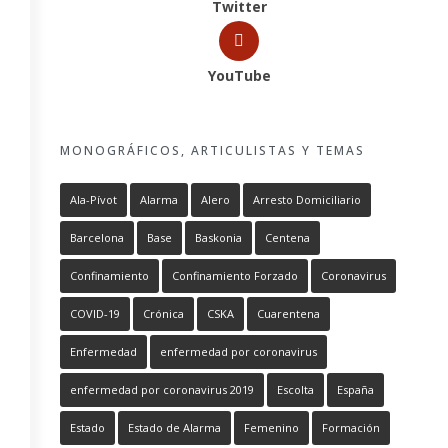
Twitter
YouTube
MONOGRÁFICOS, ARTICULISTAS Y TEMAS
Ala-Pívot
Alarma
Alero
Arresto Domiciliario
Barcelona
Base
Baskonia
Centena
Confinamiento
Confinamiento Forzado
Coronavirus
COVID-19
Crónica
CSKA
Cuarentena
Enfermedad
enfermedad por coronavirus
enfermedad por coronavirus 2019
Escolta
España
Estado
Estado de Alarma
Femenino
Formación