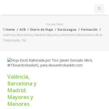
INICIO
You are here:
Home
ACB
Diario de Viaje
EuroLeague
Formación
ACB
València, Barcelona y Madrid: Mayores y Menores Valoraciones de la
Temporada, 162
EuroLeague
FEB
FIBA
València,
Barcelona y
OTROS
Madrid:
Mayores y
FORMACIÓN
Menores