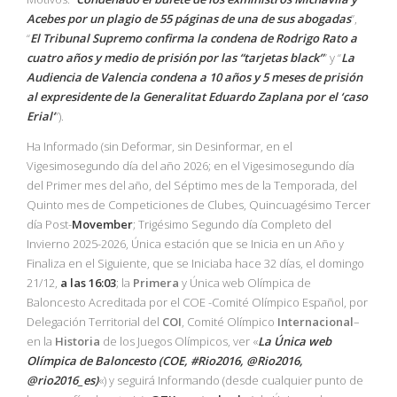
Acebes por un plagio de 55 páginas de una de sus abogadas
”,
“
El Tribunal Supremo confirma la condena de Rodrigo Rato a
cuatro años y medio de prisión por las “tarjetas black”
” y “
La
Audiencia de Valencia condena a 10 años y 5 meses de prisión
al expresidente de la Generalitat Eduardo Zaplana por el ‘caso
Erial’
”).
Ha Informado (sin Deformar, sin Desinformar, en el
Vigesimosegundo día del año 2026; en el Vigesimosegundo día
del Primer mes del año, del Séptimo mes de la Temporada, del
Quinto mes de Competiciones de Clubes, Quincuagésimo Tercer
día Post-
Movember
; Trigésimo Segundo día Completo del
Invierno 2025-2026, Única estación que se Inicia en un Año y
Finaliza en el Siguiente, que se Iniciaba hace 32 días, el domingo
21/12,
a las 16:03
; la
Primera
y Única web Olímpica de
Baloncesto Acreditada por el COE -Comité Olímpico Español, por
Delegación Territorial del
COI
, Comité Olímpico
Internacional
–
en la
Historia
de los Juegos Olímpicos, ver «
La Única web
Olímpica de Baloncesto (COE, #Rio2016, @Rio2016,
@rio2016_es)
«) y seguirá Informando (desde cualquier punto de