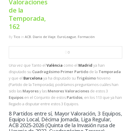
Valoraciones
NBA
de la
Temporada,
MULTIMEDIA
162
RIO 2016
By
Tico
in
ACB
,
Diario de Viaje
,
EuroLeague
,
Formación
0
Una vez que Tanto el
València
como el
Madrid
ya han
disputado su
Cuadragésimo
Primer
Partido
de la
Temporada
y que el
Barcelona
ya ha disputado su
Trigésimo
Noveno
(Partido de la Temporada), podríamos preguntarnos cuáles han
sido las
Mayores
y las
Menores
Valoraciones
de estos 3
Equipos
en el Conjunto de estos
Partidos
, en los 113 que ya han
llegado a disputar entre estos 3 Equipos.
8 Partidos entre sí, Mayor Valoración, 3 Equipos,
Equipo Local, Décima Jornada, Liga Regular,
ACB 2025-2026 (Quinta de la Invasión rusa de