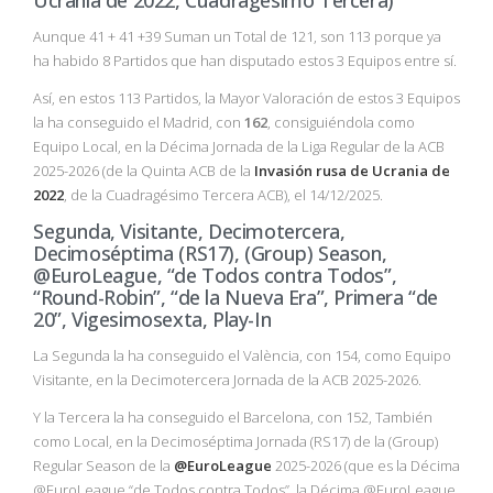
Ucrania de 2022, Cuadragésimo Tercera)
Aunque 41 + 41 +39 Suman un Total de 121, son 113 porque ya
ha habido 8 Partidos que han disputado estos 3 Equipos entre sí.
Así, en estos 113 Partidos, la Mayor Valoración de estos 3 Equipos
la ha conseguido el Madrid, con
162
, consiguiéndola como
Equipo Local, en la Décima Jornada de la Liga Regular de la ACB
2025-2026 (de la Quinta ACB de la
Invasión rusa de Ucrania de
2022
, de la Cuadragésimo Tercera ACB), el 14/12/2025.
Segunda, Visitante, Decimotercera,
Decimoséptima (RS17), (Group) Season,
@EuroLeague, “de Todos contra Todos”,
“Round-Robin”, “de la Nueva Era”, Primera “de
20”, Vigesimosexta, Play-In
La Segunda la ha conseguido el València, con 154, como Equipo
Visitante, en la Decimotercera Jornada de la ACB 2025-2026.
Y la Tercera la ha conseguido el Barcelona, con 152, También
como Local, en la Decimoséptima Jornada (RS17) de la (Group)
Regular Season de la
@EuroLeague
2025-2026 (que es la Décima
@EuroLeague “de Todos contra Todos”, la Décima @EuroLeague