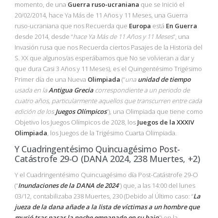
momento, de una
Guerra ruso-ucraniana
que se Inició el
20/02/2014, hace Ya Más de 11 Años y 11 Meses, una Guerra
ruso-ucraniana que nos Recuerda que
Europa
está
En Guerra
desde 2014, desde “
hace Ya Más de 11 Años y 11 Meses
”, una
Invasión rusa que nos Recuerda ciertos Pasajes de la Historia del
S. XX que algunos/as esperábamos que No se volvieran a dar y
que dura Casi 3 Años y 11 Meses), es el Quingentésimo Trigésimo
Primer día de una Nueva
Olimpiada
(“
una
unidad de tiempo
usada en la
Antigua Grecia
correspondiente a un periodo de
cuatro años, particularmente aquellos que transcurren entre cada
edición de los
Juegos Olímpicos
”), una Olimpiada que tiene como
Objetivo los Juegos Olímpicos de 2028, los
Juegos de la XXXIV
Olimpiada
, los Juegos de la Trigésimo Cuarta Olimpiada.
Y Cuadringentésimo Quincuagésimo Post-
Catástrofe 29-O (DANA 2024, 238 Muertes, +2)
Y el Cuadringentésimo Quincuagésimo día Post-Catástrofe 29-O
(“
Inundaciones de la DANA de 2024
”) que, a las 14:00 del lunes
03/12, contabilizaba 238 Muertes, 230 (Debido al Último caso: “
La
jueza de la dana añade a la lista de víctimas a un hombre que
murió tras pasar la noche empapado en su bajo
”) en la