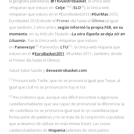
la geografía planetaria),
@TKvuestrobasket
, la Única web
(1)(2)
(3)
«Hispana» que estuvo en
Celje
(
SLO
), la Única web
«Hispana» que estuvo en el #EuroBasket2013 (
#EurMas
2013,
EuroBasket 2013) desde el
Primer
día hasta el
Último
(al igual
que también, 2 años antes,
según Informó la propia
FEB
, en su
momento
, en su Artículo Titulado «
La otra España se deja oír en
Lituania
«, fue la Única web «Hispana» que estuvo
(4)
(5)
en
Panevezys
-Panevėžys,
LTU
-, la Única web Hispana que
estuvo en el
#
EuroBasket2011
-#EurMas 2011-, también, desde
el Primer día hasta el Último).
Salud-Salut-Saúde y
devuestrobasket.com
.
(1
)
Pronunciado Tselle, que no se pronuncia igual que Tseye, al
igual que Llull no se pronuncia ni Yuy ni Yul.
(2)
Recordemos que, aunque sea difícil encontrar a algún/una
castellanohablante que sea capaz de pronunciar la diferencia, la
«ll» castellana no se pronuncia igual que la «y» castellana (que
forma parte de palabras y no se trata de la conjunción copulativa
que acabamos de utilizar en esta misma frase). Las zonas
catalanohablantes de
Hispania
(además de otras partes