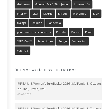
Gobierno
Gonzalo Micó_Tico-Javier
Información
Interior
Liga
Madrid
Mirotic
Movember
MVP
Málaga
Opinión
Pandemia
pandemia de coronavirus
Partido
Previa
Pívot
SARS-CoV-2
Selecciones
Sergio
Valoración
València
ÚLTIMOS ARTÍCULOS PUBLICADOS
@FIBA U18 Women’s EuroBasket 2026: #SelFemU18, Octavos
de Final, Previa, MVP
05/08/2026
@FIBA U18 Women’s EuroBasket 2026: #SelFemU18, Tercera