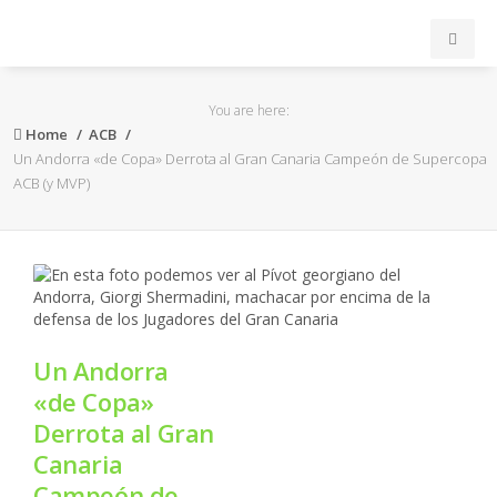
INICIO
You are here:
Home
ACB
ACB
Un Andorra «de Copa» Derrota al Gran Canaria Campeón de Supercopa
ACB (y MVP)
EuroLeague
FEB
FIBA
Un Andorra
OTROS
«de Copa»
Derrota al Gran
FORMACIÓN
Canaria
Campeón de