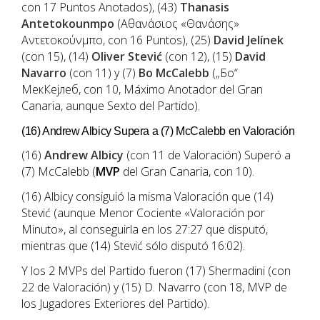
con 17 Puntos Anotados), (43)
Thanasis
Antetokounmpo
(Αθανάσιος «Θανάσης»
Αντετοκούνμπο, con 16 Puntos), (25)
David Jelínek
(con 15), (14)
Oliver Stević
(con 12), (15)
David
Navarro
(con 11) y (7)
Bo McCalebb
(„Бо“
МекКејлеб, con 10, Máximo Anotador del Gran
Canaria, aunque Sexto del Partido).
(16) Andrew Albicy Supera a (7) McCalebb en Valoración
(16)
Andrew Albicy
(con 11 de Valoración) Superó a
(7) McCalebb (
MVP
del Gran Canaria, con 10).
(16) Albicy consiguió la misma Valoración que (14)
Stević (aunque Menor Cociente «Valoración por
Minuto», al conseguirla en los 27:27 que disputó,
mientras que (14) Stević sólo disputó 16:02).
Y los 2 MVPs del Partido fueron (17) Shermadini (con
22 de Valoración) y (15) D. Navarro (con 18, MVP de
los Jugadores Exteriores del Partido).