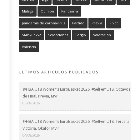
Málaga
Opinión
Pandemia
pandemia de coronavirus
Partido
Previa
Pívot
SARS-CoV-2
Selecciones
Sergio
Valoración
València
ÚLTIMOS ARTÍCULOS PUBLICADOS
@FIBA U18 Women’s EuroBasket 2026: #SelFemU18, Octavos
de Final, Previa, MVP
05/08/2026
@FIBA U18 Women’s EuroBasket 2026: #SelFemU18, Tercera
Victoria, Okafor MVP
04/08/2026