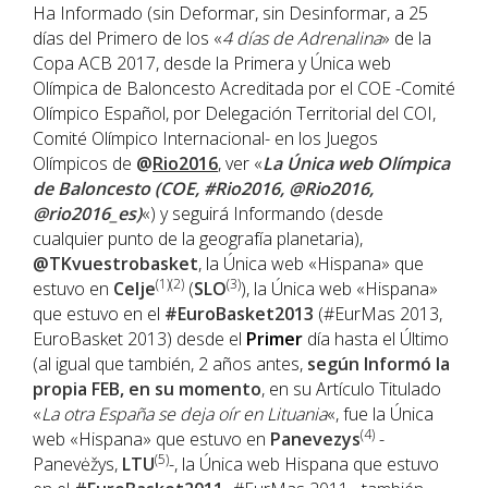
Ha Informado (sin Deformar, sin Desinformar, a 25
días del Primero de los «
4 días de Adrenalina
» de la
Copa ACB 2017, desde la Primera y Única web
Olímpica de Baloncesto Acreditada por el COE -Comité
Olímpico Español, por Delegación Territorial del COI,
Comité Olímpico Internacional- en los Juegos
Olímpicos de
@
Rio2016
, ver «
La Única web Olímpica
de Baloncesto (COE, #Rio2016, @Rio2016,
@rio2016_es)
«) y seguirá Informando (desde
cualquier punto de la geografía planetaria),
@TKvuestrobasket
, la Única web «Hispana» que
(1)(2)
(3)
estuvo en
Celje
(
SLO
), la Única web «Hispana»
que estuvo en el
#EuroBasket2013
(#EurMas 2013,
EuroBasket 2013) desde el
Primer
día hasta el Último
(al igual que también, 2 años antes,
según Informó la
propia FEB, en su momento
, en su Artículo Titulado
«
La otra España se deja oír en Lituania
«, fue la Única
(4)
web «Hispana» que estuvo en
Panevezys
-
(5)
Panevėžys,
LTU
-, la Única web Hispana que estuvo