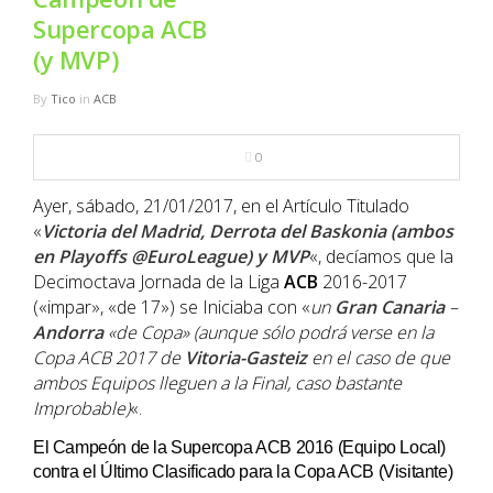
NBA
Supercopa ACB
(y MVP)
MULTIMEDIA
By
Tico
in
ACB
RIO 2016
0
Ayer, sábado, 21/01/2017, en el Artículo Titulado
«
Victoria del Madrid, Derrota del Baskonia (ambos
en Playoffs @EuroLeague) y MVP
«, decíamos que la
Decimoctava Jornada de la Liga
ACB
2016-2017
(«impar», «de 17») se Iniciaba con «
un
Gran Canaria
–
Andorra
«de Copa» (aunque sólo podrá verse en la
Copa ACB 2017 de
Vitoria-Gasteiz
en el caso de que
ambos Equipos lleguen a la Final, caso bastante
Improbable)
«.
El Campeón de la Supercopa ACB 2016 (Equipo Local)
contra el Último Clasificado para la Copa ACB (Visitante)