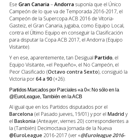
Ese
Gran Canaria
–
Andorra
suponía que el Único
Campeón de lo que va de Temporada 2016-2017, el
Campeón de la Supercopa ACB 2016 de Vitoria-
Gasteiz, el Gran Canaria, jugaba, como Equipo Local,
contra el Último Equipo en conseguir la Clasificación
para disputar la Copa ACB 2017, el Andorra (Equipo
Visitante).
Y en ese, aparentemente, tan Desigual
Partido
, el
Equipo Visitante, «el Pequeño», el No Campeón, el
Peor Clasificado (
Octavo contra Sexto
), consiguió la
Victoria por
64 a 90
(+26).
Partidos Marcados por Parciales «a 0»: No sólo en la
@EuroLeague, También en la ACB
Al igual que en los Partidos disputados por el
Barcelona
(el Pasado jueves, 19/01) y por el
Madrid
y
el
Baskonia
(Anteayer, viernes 20) correspondientes a
la (También) Decimoctava Jornada de la Nueva
@EuroLeague
2016-2017 (ver «
@Euroleague 2016-