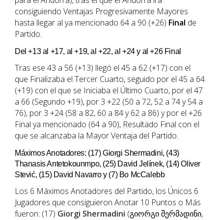
para el Andorra), tras el que el Andorra irá
consiguiendo Ventajas Progresivamente Mayores
hasta llegar al ya mencionado 64 a 90 (+26)
Final
de
Partido.
Del +13 al +17, al +19, al +22, al +24 y al +26 Final
Tras ese 43 a 56 (+13) llegó el 45 a 62 (+17) con el
que Finalizaba el Tercer Cuarto, seguido por el 45 a 64
(+19) con el que se Iniciaba el Último Cuarto, por el 47
a 66 (Segundo +19), por 3 +22 (50 a 72, 52 a 74 y 54 a
76), por 3 +24 (58 a 82, 60 a 84 y 62 a 86) y por el +26
Final ya mencionado (64 a 90), Resultado Final con el
que se alcanzaba la Mayor Ventaja del Partido.
Máximos Anotadores: (17) Giorgi Shermadini, (43)
Thanasis Antetokounmpo, (25) David Jelínek, (14) Oliver
Stević, (15) David Navarro y (7) Bo McCalebb
Los 6 Máximos Anotadores del Partido, los Únicos 6
Jugadores que consiguieron Anotar 10 Puntos o Más
fueron: (17)
Giorgi Shermadini
(გიორგი შერმადინი,