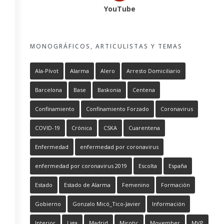
YouTube
MONOGRÁFICOS, ARTICULISTAS Y TEMAS
Ala-Pívot
Alarma
Alero
Arresto Domiciliario
Barcelona
Base
Baskonia
Centena
Confinamiento
Confinamiento Forzado
Coronavirus
COVID-19
Crónica
CSKA
Cuarentena
Enfermedad
enfermedad por coronavirus
enfermedad por coronavirus 2019
Escolta
España
Estado
Estado de Alarma
Femenino
Formación
Gobierno
Gonzalo Micó_Tico-Javier
Información
Interior
Liga
Madrid
Mirotic
Movember
MVP