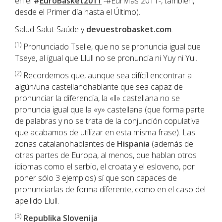
en el
#
EuroBasket2011
-#EurMas 2011-, también,
desde el Primer día hasta el Último).
Salud-Salut-Saúde y
devuestrobasket.com
.
(1)
Pronunciado Tselle, que no se pronuncia igual que
Tseye, al igual que Llull no se pronuncia ni Yuy ni Yul.
(2)
Recordemos que, aunque sea difícil encontrar a
algún/una castellanohablante que sea capaz de
pronunciar la diferencia, la «ll» castellana no se
pronuncia igual que la «y» castellana (que forma parte
de palabras y no se trata de la conjunción copulativa
que acabamos de utilizar en esta misma frase). Las
zonas catalanohablantes de
Hispania
(además de
otras partes de Europa, al menos, que hablan otros
idiomas como el serbio, el croata y el esloveno, por
poner sólo 3 ejemplos) sí que son capaces de
pronunciarlas de forma diferente, como en el caso del
apellido Llull.
(3)
Republika Slovenija