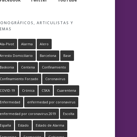
ONOGRÁFICOS, ARTICULISTAS Y
EMAS
Ala-Pívot
Alarma
Alero
Arresto Domiciliario
Barcelona
Base
Baskonia
Centena
Confinamiento
Confinamiento Forzado
Coronavirus
COVID-19
Crónica
CSKA
Cuarentena
Enfermedad
enfermedad por coronavirus
enfermedad por coronavirus 2019
Escolta
España
Estado
Estado de Alarma
Femenino
Formación
Gobierno