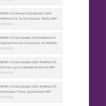
@FIBA U18 Women’s EuroBasket 2026:
#SelFemU18, Tercera Victoria, Okafor MVP
04/08/2026
@FIBA U18 EuroBasket 2026 #SelMasU18
Segunda Derrota Consecutiva, Sin Medalla
03/08/2026
@FIBA U18 EuroBasket 2026: #SelMasU18,
Derrota, a por la Medalla de Bronce MVP
02/08/2026
@FIBA U18 EuroBasket 2026: #SelMasU18,
Semifinales, Previa, (6) Joksimović MVP
01/08/2026