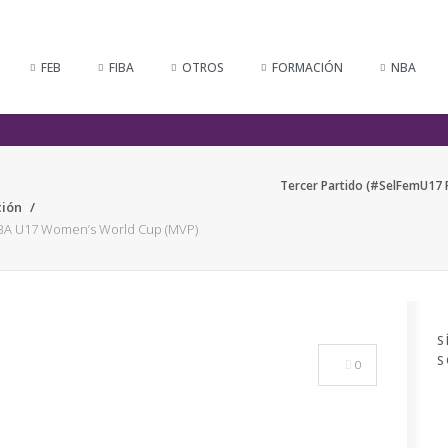
FEB
FIBA
OTROS
FORMACIÓN
NBA
Tercer Partido (#SelFemU17 
ión
IBA U17 Women’s World Cup (MVP)
S
S
0