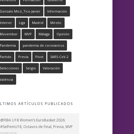
Gonzalo Micó_Tico-Javier
Información
Interior
Liga
Madrid
Mirotic
Movember
MVP
Málaga
Opinión
Pandemia
pandemia de coronavirus
Partido
Previa
Pívot
SARS-CoV-2
Selecciones
Sergio
Valoración
València
LTIMOS ARTÍCULOS PUBLICADOS
@FIBA U18 Women’s EuroBasket 2026:
#SelFemU18, Octavos de Final, Previa, MVP
05/08/2026