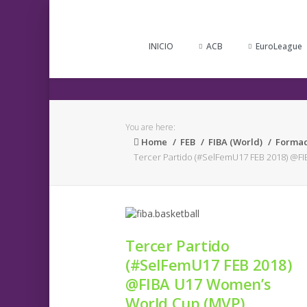
INICIO
ACB
EuroLeague
You are here:
Home
FEB
FIBA (World)
Formac
Tercer Partido (#SelFemU17 FEB 2018) @F
Tercer Partido
(#SelFemU17 FEB 2018)
@FIBA U17 Women’s
World Cup (MVP)