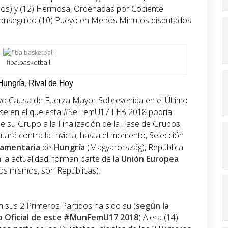
tados) y (12) Hermosa, Ordenadas por Cociente
 conseguido (10) Pueyo en Menos Minutos disputados
fiba.basketball
Hungría, Rival de Hoy
salvo Causa de Fuerza Mayor Sobrevenida en el Último
 ese en el que esta #SelFemU17 FEB 2018 podría
de su Grupo a la Finalización de la Fase de Grupos,
ará contra la Invicta, hasta el momento, Selección
lamentaria
de
Hungría
(Magyarország), República
 la actualidad, forman parte de la
Unión Europea
los mismos, son Repúblicas).
 sus 2 Primeros Partidos ha sido su (
según la
eb Oficial de este #MunFemU17 2018
) Alera (14)