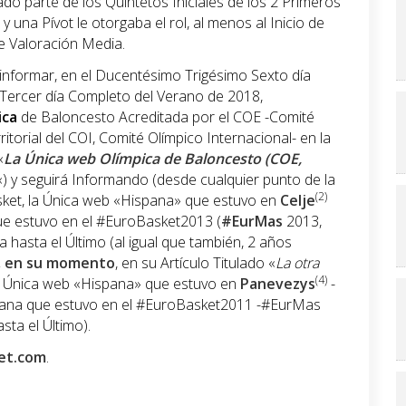
o parte de los Quintetos Iniciales de los 2 Primeros
y una Pívot le otorgaba el rol, al menos al Inicio de
de Valoración Media.
informar, en el Ducentésimo Trigésimo Sexto día
Tercer día Completo del Verano de 2018,
ica
de Baloncesto Acreditada por el COE -Comité
itorial del COI, Comité Olímpico Internacional- en la
«
La Única web Olímpica de Baloncesto (COE,
«) y seguirá Informando (desde cualquier punto de la
(2)
sket, la Única web «Hispana» que estuvo en
Celje
ue estuvo en el #EuroBasket2013 (
#EurMas
2013,
a hasta el Último (al igual que también, 2 años
B, en su momento
, en su Artículo Titulado «
La otra
(4)
la Única web «Hispana» que estuvo en
Panevezys
-
spana que estuvo en el #EuroBasket2011 -#EurMas
sta el Último).
et.com
.