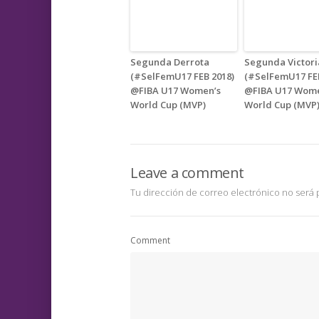
Segunda Derrota
Segunda Victori
(#SelFemU17 FEB 2018)
(#SelFemU17 FEB
@FIBA U17 Women’s
@FIBA U17 Wome
World Cup (MVP)
World Cup (MVP
Leave a comment
Tu dirección de correo electrónico no será 
Comment