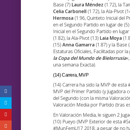
Base (7)
Laura Méndez
(1.72), la T
Celia Carbonell
(1.72), la Ala-Pívot (
Hermosa
(1.96, Quinteto Inicial del P
en el Segundo Partido en lugar de (5) 
Inicial en el Segundo Partido en lugar
(1.82), la Ala-Pívot (13)
Laia Moya
(1.8
(15)
Anna Gamarra
(1.87) y la Base 
Estaturas Oficiales, Facilitadas por la
la Copa del Mundo de Bielorrusia
«
una semana Exacta).
(14) Carrera, MVP
(14) Carrera ha sido la MVP de esta
MVP del Primer Partido (y Jugadora c
del Segundo (con la misma Valoración
Valoración Media por Partido (tras es
En Valoración Media, le siguen 2 Jug
(10) Pueyo (MVP Exterior de esta #S
#MunFemU17 2018, a pesar de no ha