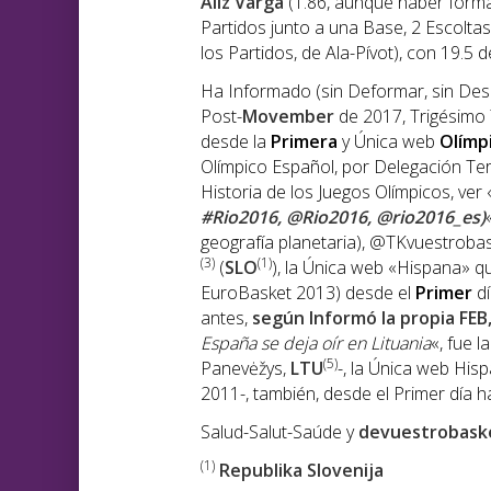
Aliz Varga
(1.86, aunque haber formad
Partidos junto a una Base, 2 Escoltas 
los Partidos, de Ala-Pívot), con 19.5 
Ha Informado (sin Deformar, sin Des
Post-
Movember
de 2017, Trigésimo 
desde la
Primera
y Única web
Olímp
Olímpico Español, por Delegación Terr
Historia de los Juegos Olímpicos, ver 
#Rio2016, @Rio2016, @rio2016_es)
geografía planetaria), @TKvuestroba
(3)
(1)
(
SLO
), la Única web «Hispana» q
EuroBasket 2013) desde el
Primer
dí
antes,
según Informó la propia FE
España se deja oír en Lituania
«, fue 
(5)
Panevėžys,
LTU
-, la Única web Hi
2011-, también, desde el Primer día ha
Salud-Salut-Saúde y
devuestrobask
(1)
Republika Slovenija