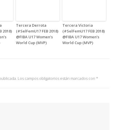
a
Tercera Derrota
Tercera Victoria
 2018)
(#SelFemU17 FEB 2018)
(#SelFemU17 FEB 2018)
n’s
@FIBA U17 Women’s
@FIBA U17 Women’s
)
World Cup (MVP)
World Cup (MVP)
publicada.
Los campos obligatorios están marcados con
*