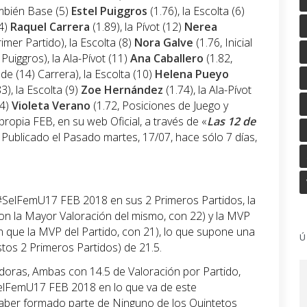
ambién Base (5)
Estel Puiggros
(1.76), la Escolta (6)
14)
Raquel
Carrera
(1.89), la Pívot (12)
Nerea
rimer Partido), la Escolta (8)
Nora Galve
(1.76, Inicial
Puiggros), la Ala-Pívot (11)
Ana Caballero
(1.82,
 de (14) Carrera), la Escolta (10)
Helena Pueyo
3), la Escolta (9)
Zoe Hernández
(1.74), la Ala-Pívot
(4)
Violeta Verano
(1.72, Posiciones de Juego y
 propia FEB, en su web Oficial, a través de «
Las 12 de
, Publicado el Pasado martes, 17/07, hace sólo 7 días,
 #SelFemU17 FEB 2018 en sus 2 Primeros Partidos, la
on la Mayor Valoración del mismo, con 22) y la MVP
 que la MVP del Partido, con 21), lo que supone una
Ú
tos 2 Primeros Partidos) de 21.5.
adoras, Ambas con 14.5 de Valoración por Partido,
elFemU17 FEB 2018 en lo que va de este
ber formado parte de Ninguno de los Quintetos