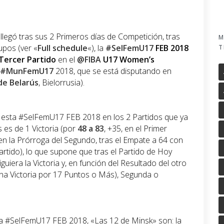
llegó tras sus 2 Primeros días de Competición, tras
M
upos (ver «
Full schedule
«), la
#SelFemU17
FEB
2018
T
Tercer
Partido
en el
@FIBA
U17
Women’s
#MunFemU17
2018, que se está disputando en
e Belarús
, Bielorrusia).
de esta #SelFemU17 FEB 2018 en los 2 Partidos que ya
 es de 1 Victoria (por
48 a 83
, +35, en el Primer
, en la Prórroga del Segundo, tras el Empate a 64 con
Partido), lo que supone que tras el Partido de Hoy
uiera la Victoria y, en función del Resultado del otro
una Victoria por 17 Puntos o Más), Segunda o
 #SelFemU17 FEB 2018, «Las 12 de Minsk» son: la