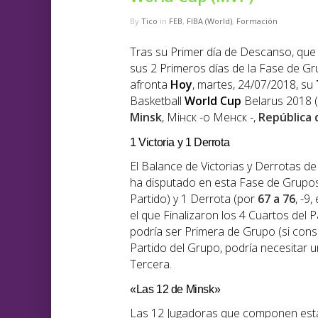
By
Tico
in
FEB
,
FIBA (World)
,
Formación
Tras su Primer día de Descanso, que 
sus 2 Primeros días de la Fase de Gr
afronta
Hoy
, martes, 24/07/2018, su
Basketball
World
Cup
Belarus 2018 (
Minsk
, Мінск -o Менск -,
República
d
1 Victoria y 1 Derrota
El Balance de Victorias y Derrotas 
ha disputado en esta Fase de Grupos
Partido) y 1 Derrota (por
67 a 76
, -9
el que Finalizaron los 4 Cuartos del 
podría ser Primera de Grupo (si consig
Partido del Grupo, podría necesitar 
Tercera.
«Las 12 de Minsk»
Las 12 Jugadoras que componen esta