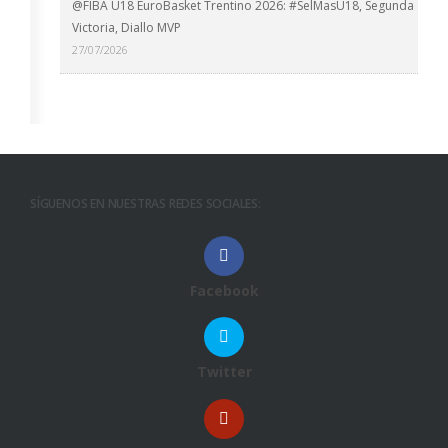
@FIBA U18 EuroBasket Trentino 2026: #SelMasU18, Segunda
Victoria, Diallo MVP
27/07/2026
SÍGUENOS EN NUESTRAS REDES SOCIALES:
Facebook
Twitter