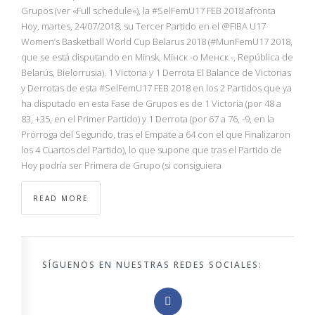
NBA
Grupos (ver «Full schedule«), la #SelFemU17 FEB 2018 afronta
Hoy, martes, 24/07/2018, su Tercer Partido en el @FIBA U17
Women’s Basketball World Cup Belarus 2018 (#MunFemU17 2018,
MULTIMEDIA
que se está disputando en Minsk, Мінск -o Менск -, República de
Belarús, Bielorrusia). 1 Victoria y 1 Derrota El Balance de Victorias
RIO 2016
y Derrotas de esta #SelFemU17 FEB 2018 en los 2 Partidos que ya
ha disputado en esta Fase de Grupos es de 1 Victoria (por 48 a
83, +35, en el Primer Partido) y 1 Derrota (por 67 a 76, -9, en la
Prórroga del Segundo, tras el Empate a 64 con el que Finalizaron
los 4 Cuartos del Partido), lo que supone que tras el Partido de
Hoy podría ser Primera de Grupo (si consiguiera
READ MORE
SÍGUENOS EN NUESTRAS REDES SOCIALES: