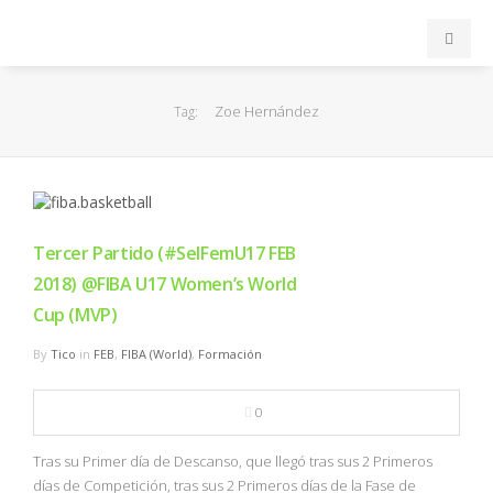
INICIO
Zoe Hernández
Tag:
ACB
EuroLeague
Tercer Partido (#SelFemU17 FEB
FEB
2018) @FIBA U17 Women’s World
Cup (MVP)
FIBA
By
Tico
in
FEB
,
FIBA (World)
,
Formación
OTROS
0
FORMACIÓN
Tras su Primer día de Descanso, que llegó tras sus 2 Primeros
días de Competición, tras sus 2 Primeros días de la Fase de