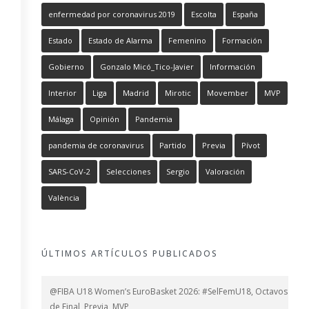
enfermedad por coronavirus 2019
Escolta
España
Estado
Estado de Alarma
Femenino
Formación
Gobierno
Gonzalo Micó_Tico-Javier
Información
Interior
Liga
Madrid
Mirotic
Movember
MVP
Málaga
Opinión
Pandemia
pandemia de coronavirus
Partido
Previa
Pívot
SARS-CoV-2
Selecciones
Sergio
Valoración
València
ÚLTIMOS ARTÍCULOS PUBLICADOS
@FIBA U18 Women’s EuroBasket 2026: #SelFemU18, Octavos
de Final, Previa, MVP