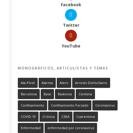
Facebook
Twitter
YouTube
MONOGRÁFICOS, ARTICULISTAS Y TEMAS
Ala-Pívot
Alarma
Alero
Arresto Domiciliario
Barcelona
Base
Baskonia
Centena
Confinamiento
Confinamiento Forzado
Coronavirus
COVID-19
Crónica
CSKA
Cuarentena
Enfermedad
enfermedad por coronavirus