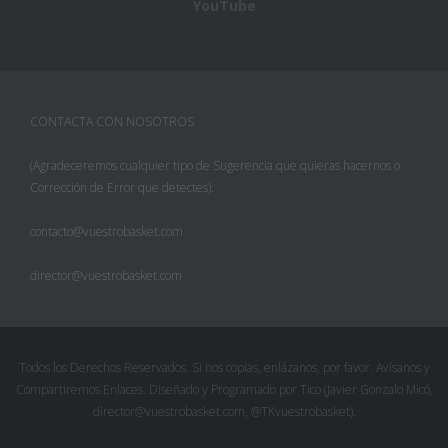
YouTube
CONTACTA CON NOSOTROS
(Agradeceremos cualquier tipo de Sugerencia que quieras hacernos o
Corrección de Error que detectes):
contacto@vuestrobasket.com
director@vuestrobasket.com
Todos los Derechos Reservados. Si nos copias, enlázanos, por favor. Avísanos y
Compartiremos Enlaces. Diseñado y Programado por Tico (Javier Gonzalo Micó,
director@vuestrobasket.com, @TKvuestrobasket).