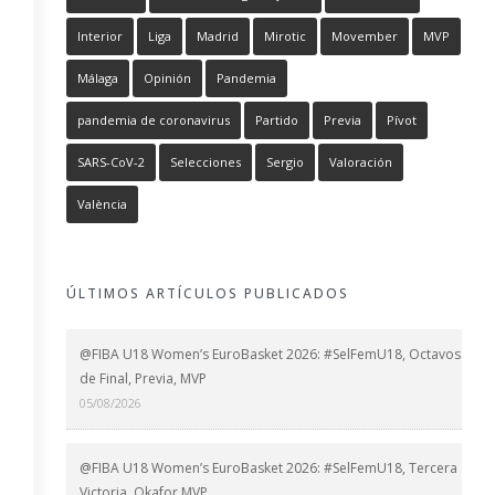
Interior
Liga
Madrid
Mirotic
Movember
MVP
Málaga
Opinión
Pandemia
pandemia de coronavirus
Partido
Previa
Pívot
SARS-CoV-2
Selecciones
Sergio
Valoración
València
ÚLTIMOS ARTÍCULOS PUBLICADOS
@FIBA U18 Women’s EuroBasket 2026: #SelFemU18, Octavos
de Final, Previa, MVP
05/08/2026
@FIBA U18 Women’s EuroBasket 2026: #SelFemU18, Tercera
Victoria, Okafor MVP