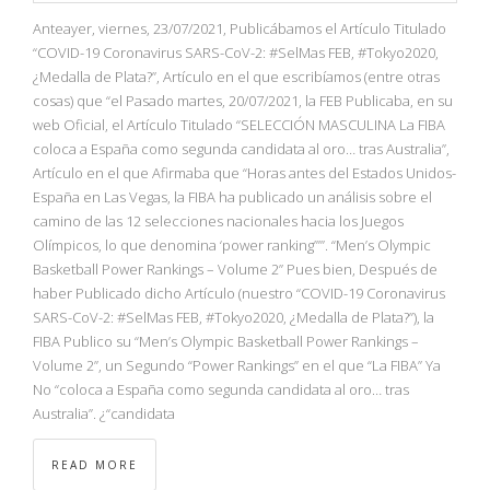
NBA
Anteayer, viernes, 23/07/2021, Publicábamos el Artículo Titulado
“COVID-19 Coronavirus SARS-CoV-2: #SelMas FEB, #Tokyo2020,
MULTIMEDIA
¿Medalla de Plata?”, Artículo en el que escribíamos (entre otras
cosas) que “el Pasado martes, 20/07/2021, la FEB Publicaba, en su
web Oficial, el Artículo Titulado “SELECCIÓN MASCULINA La FIBA
RIO 2016
coloca a España como segunda candidata al oro… tras Australia”,
Artículo en el que Afirmaba que “Horas antes del Estados Unidos-
España en Las Vegas, la FIBA ha publicado un análisis sobre el
camino de las 12 selecciones nacionales hacia los Juegos
Olímpicos, lo que denomina ‘power ranking’””. “Men’s Olympic
Basketball Power Rankings – Volume 2” Pues bien, Después de
haber Publicado dicho Artículo (nuestro “COVID-19 Coronavirus
SARS-CoV-2: #SelMas FEB, #Tokyo2020, ¿Medalla de Plata?”), la
FIBA Publico su “Men’s Olympic Basketball Power Rankings –
Volume 2”, un Segundo “Power Rankings” en el que “La FIBA” Ya
No “coloca a España como segunda candidata al oro… tras
Australia”. ¿“candidata
READ MORE