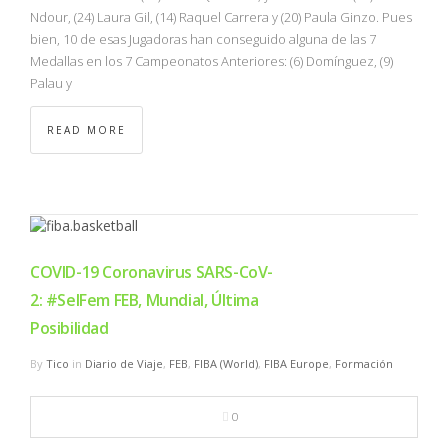
Ndour, (24) Laura Gil, (14) Raquel Carrera y (20) Paula Ginzo. Pues
bien, 10 de esas Jugadoras han conseguido alguna de las 7
Medallas en los 7 Campeonatos Anteriores: (6) Domínguez, (9)
Palau y
READ MORE
COVID-19 Coronavirus SARS-CoV-
2: #SelFem FEB, Mundial, Última
Posibilidad
By
Tico
in
Diario de Viaje
,
FEB
,
FIBA (World)
,
FIBA Europe
,
Formación
0