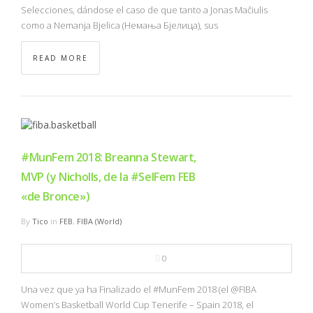
Selecciones, dándose el caso de que tanto a Jonas Mačiulis
como a Nemanja Bjelica (Немања Бјелица), sus
READ MORE
#MunFem 2018: Breanna Stewart,
MVP (y Nicholls, de la #SelFem FEB
«de Bronce»)
By
Tico
in
FEB
,
FIBA (World)
0
Una vez que ya ha Finalizado el #MunFem 2018 (el @FIBA
Women’s Basketball World Cup Tenerife – Spain 2018, el