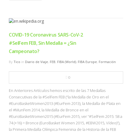
COVID-19 Coronavirus SARS-CoV-2
#SelFem FEB, Sin Medalla = ¿Sin
Campeonato?
By
Tico
in
Diario de Viaje
,
FEB
,
FIBA (World)
,
FIBA Europe
,
Formación
0
En Anteriores Artículos hemos escrito de las 7 Medallas
Consecutivas de la #SelFem FEB (“la Medalla de Oro en el
#EuroBasketWomen2013 (#EurFem 2013), la Medalla de Plata en
el #MunFem 2014, la Medalla de Bronce en el
#EuroBasketWomen2015 (#EurFem 2015, ver “#SelFem 2015: 58 a
74 (+16) = Bronce (EuroBasket Women 2015, #EBW2015, Vídeo)”),
la Primera Medalla Olímpica Femenina de la Historia de la FEB