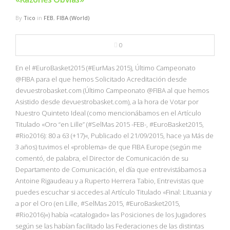
By
Tico
in
FEB
,
FIBA (World)
0
En el #EuroBasket2015 (#EurMas 2015), Último Campeonato
@FIBA para el que hemos Solicitado Acreditación desde
devuestrobasket.com (Último Campeonato @FIBA al que hemos
Asistido desde devuestrobasket.com), a la hora de Votar por
Nuestro Quinteto Ideal (como mencionábamos en el Artículo
Titulado «Oro “en Lille” (#SelMas 2015 -FEB-, #EuroBasket2015,
#Rio2016): 80 a 63 (+17)«, Publicado el 21/09/2015, hace ya Más de
3 años) tuvimos el «problema» de que FIBA Europe (según me
comentó, de palabra, el Director de Comunicación de su
Departamento de Comunicación, el día que entrevistábamos a
Antoine Rigaudeau y a Ruperto Herrera Tabio, Entrevistas que
puedes escuchar si accedes al Artículo Titulado «Final: Lituania y
a por el Oro (en Lille, #SelMas 2015, #EuroBasket2015,
#Rio2016)«) había «catalogado» las Posiciones de los Jugadores
según se las habían facilitado las Federaciones de las distintas