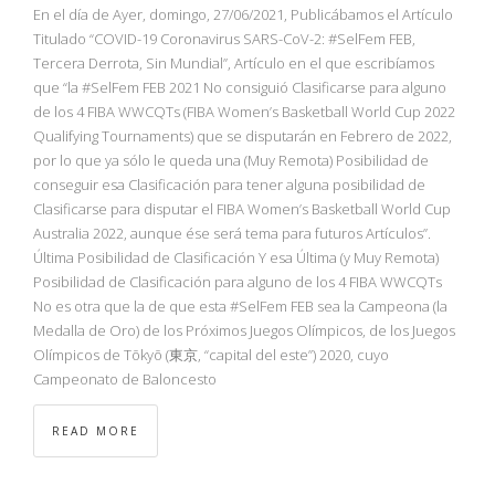
En el día de Ayer, domingo, 27/06/2021, Publicábamos el Artículo
Titulado “COVID-19 Coronavirus SARS-CoV-2: #SelFem FEB,
Tercera Derrota, Sin Mundial”, Artículo en el que escribíamos
que “la #SelFem FEB 2021 No consiguió Clasificarse para alguno
de los 4 FIBA WWCQTs (FIBA Women’s Basketball World Cup 2022
Qualifying Tournaments) que se disputarán en Febrero de 2022,
por lo que ya sólo le queda una (Muy Remota) Posibilidad de
conseguir esa Clasificación para tener alguna posibilidad de
Clasificarse para disputar el FIBA Women’s Basketball World Cup
Australia 2022, aunque ése será tema para futuros Artículos”.
Última Posibilidad de Clasificación Y esa Última (y Muy Remota)
Posibilidad de Clasificación para alguno de los 4 FIBA WWCQTs
No es otra que la de que esta #SelFem FEB sea la Campeona (la
Medalla de Oro) de los Próximos Juegos Olímpicos, de los Juegos
Olímpicos de Tōkyō (東京, “capital del este”) 2020, cuyo
Campeonato de Baloncesto
READ MORE