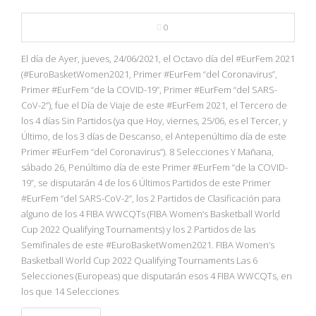
0
El día de Ayer, jueves, 24/06/2021, el Octavo día del #EurFem 2021
(#EuroBasketWomen2021, Primer #EurFem “del Coronavirus”,
Primer #EurFem “de la COVID-19”, Primer #EurFem “del SARS-
CoV-2”), fue el Día de Viaje de este #EurFem 2021, el Tercero de
los 4 días Sin Partidos (ya que Hoy, viernes, 25/06, es el Tercer, y
Último, de los 3 días de Descanso, el Antepenúltimo día de este
Primer #EurFem “del Coronavirus”). 8 Selecciones Y Mañana,
sábado 26, Penúltimo día de este Primer #EurFem “de la COVID-
19”, se disputarán 4 de los 6 Últimos Partidos de este Primer
#EurFem “del SARS-CoV-2”, los 2 Partidos de Clasificación para
alguno de los 4 FIBA WWCQTs (FIBA Women’s Basketball World
Cup 2022 Qualifying Tournaments) y los 2 Partidos de las
Semifinales de este #EuroBasketWomen2021. FIBA Women’s
Basketball World Cup 2022 Qualifying Tournaments Las 6
Selecciones (Europeas) que disputarán esos 4 FIBA WWCQTs, en
los que 14 Selecciones