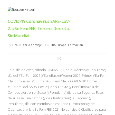
COVID-19 Coronavirus SARS-CoV-
2: #SelFem FEB, Tercera Derrota,
Sin Mundial
By
Tico
in
Diario de Viaje
,
FEB
,
FIBA Europe
,
Formación
0
En el día de Ayer, sábado, 26/06/2021, en el Décimo (y Penúltimo)
día del #EurFem 2021 (#EuroBasketWomen2021, Primer #EurFem
“del Coronavirus”, Primer #EurFem “de la COVID-19”, Primer
#EurFem “del SARS-CoV-2”), en su Sexto (y Penúltimo) día de
Competición, en el Sexto (y Penúltimo) día de su Segunda Fase,
de su Fase Eliminatoria (y de Clasificación), el Tercero (y
Penúltimo) día con Partidos de esa Fase Eliminatoria (y de
Clasificación), la #SelFem FEB 2021 No consiguió Clasificarse para
alguno de los 4 FIBA WWCQTs (FIBA Women’s Basketball World