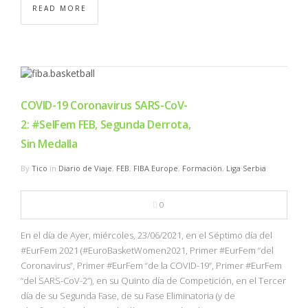
READ MORE
COVID-19 Coronavirus SARS-CoV-
2: #SelFem FEB, Segunda Derrota,
Sin Medalla
By
Tico
in
Diario de Viaje
,
FEB
,
FIBA Europe
,
Formación
,
Liga Serbia
0
En el día de Ayer, miércoles, 23/06/2021, en el Séptimo día del
#EurFem 2021 (#EuroBasketWomen2021, Primer #EurFem “del
Coronavirus”, Primer #EurFem “de la COVID-19”, Primer #EurFem
“del SARS-CoV-2”), en su Quinto día de Competición, en el Tercer
día de su Segunda Fase, de su Fase Eliminatoria (y de