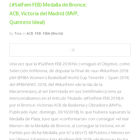
(#SelFem FEB) Medalla de Bronce;
ACB, Victoria del Madrid (MVP,
Quinteto Ideal)
By
Tico
in
ACB
,
FEB
,
FIBA (World)
0
Una vez que la #SelFem FEB 2018 No consiguió el Objetivo, como
Selección Anfitriona, de disputar la Final de «su» #MunFem 2018
(del @FIBA Women’s Basketball World Cup Tenerife – Spain 2018,
del #FIBAWWC 2018, del #MunFem «de la isla de la
Macaronesia«), al ser Derrotada en sus Semifinales (como ya
mencionábamos en el Artículo Titulado «(#SelFem FEB 2018) A
por el Bronce; Victorias ACB de Baskonia y Obradoiro (MVP)«,
Publicado Ayer, domingo, 30/10/2018), lo que hubiera supuesto la
Medalla de Plata, tuvo que «conformarse» con conseguir «el mal
Menor» de la Medalla de Bronce, al conseguir la Victoria, en el
Partido por dicha Medalla, por 67 a 60 (+7). 68 Puntos o Menos en
los Últimos 5 Partidos Esta #SelFem FEB 2018 «de Bronce» No ha