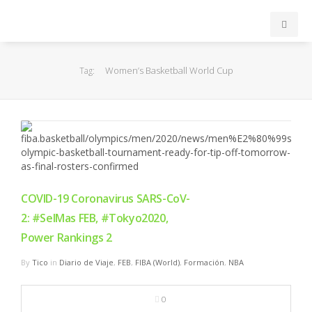
INICIO
Women’s Basketball World Cup
Tag:
ACB
EuroLeague
FEB
COVID-19 Coronavirus SARS-CoV-
FIBA
2: #SelMas FEB, #Tokyo2020,
Power Rankings 2
OTROS
By
Tico
in
Diario de Viaje
,
FEB
,
FIBA (World)
,
Formación
,
NBA
FORMACIÓN
0