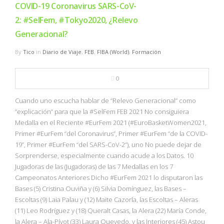
COVID-19 Coronavirus SARS-CoV-
2: #SelFem, #Tokyo2020, ¿Relevo
Generacional?
By
Tico
in
Diario de Viaje
,
FEB
,
FIBA (World)
,
Formación
0
Cuando uno escucha hablar de “Relevo Generacional” como
“explicación” para que la #SelFem FEB 2021 No consiguiera
Medalla en el Reciente #EurFem 2021 (#EuroBasketWomen2021,
Primer #EurFem “del Coronavirus”, Primer #EurFem “de la COVID-
19”, Primer #EurFem “del SARS-CoV-2”), uno No puede dejar de
Sorprenderse, especialmente cuando acude a los Datos. 10
Jugadoras de las (Jugadoras) de las 7 Medallas en los 7
Campeonatos Anteriores Dicho #EurFem 2021 lo disputaron las
Bases (5) Cristina Ouviña y (6) Silvia Domínguez, las Bases –
Escoltas (9) Laia Palau y (12) Maite Cazorla, las Escoltas – Aleras
(11) Leo Rodríguez y (18) Queralt Casas, la Alera (22) María Conde,
la Alera – Ala-Pívot (33) Laura Quevedo, y las Interiores (45) Astou