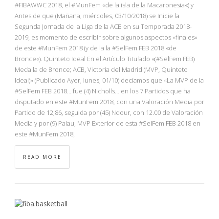
#FIBAWWC 2018, el #MunFem «de la isla de la Macaronesia«) y
Antes de que (Mañana, miércoles, 03/10/2018) se Inicie la
Segunda Jornada de la Liga de la ACB en su Temporada 2018-
2019, es momento de escribir sobre algunos aspectos «finales»
de este #MunFem 2018 (y de la la #SelFem FEB 2018 «de
Bronce«). Quinteto Ideal En el Artículo Titulado «(#SelFem FEB)
Medalla de Bronce; ACB, Victoria del Madrid (MVP, Quinteto
Ideal)» (Publicado Ayer, lunes, 01/10) decíamos que «La MVP de la
#SelFem FEB 2018… fue (4) Nicholls… en los 7 Partidos que ha
disputado en este #MunFem 2018, con una Valoración Media por
Partido de 12,86, seguida por (45) Ndour, con 12.00 de Valoración
Media y por (9) Palau, MVP Exterior de esta #SelFem FEB 2018 en
este #MunFem 2018,
READ MORE