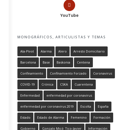
YouTube
MONOGRÁFICOS, ARTICULISTAS Y TEMAS
Ala-Pívot
Alarma
Alero
Arresto Domiciliario
Barcelona
Base
Baskonia
Centena
Confinamiento
Confinamiento Forzado
Coronavirus
COVID-19
Crónica
CSKA
Cuarentena
Enfermedad
enfermedad por coronavirus
enfermedad por coronavirus 2019
Escolta
España
Estado
Estado de Alarma
Femenino
Formación
Gobierno
Gonzalo Micó_Tico-Javier
Información