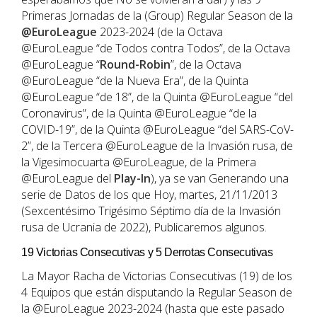
Primeras Jornadas de la (Group) Regular Season de la
@EuroLeague
2023-2024 (de la Octava
@EuroLeague “de Todos contra Todos”, de la Octava
@EuroLeague “
Round-Robin
”, de la Octava
@EuroLeague “de la Nueva Era”, de la Quinta
@EuroLeague “de 18”, de la Quinta @EuroLeague “del
Coronavirus”, de la Quinta @EuroLeague “de la
COVID-19”, de la Quinta @EuroLeague “del SARS-CoV-
2”, de la Tercera @EuroLeague de la Invasión rusa, de
la Vigesimocuarta @EuroLeague, de la Primera
@EuroLeague del
Play-In
), ya se van Generando una
serie de Datos de los que Hoy, martes, 21/11/2013
(Sexcentésimo Trigésimo Séptimo día de la Invasión
rusa de Ucrania de 2022), Publicaremos algunos.
19 Victorias Consecutivas y 5 Derrotas Consecutivas
La Mayor Racha de Victorias Consecutivas (19) de los
4 Equipos que están disputando la Regular Season de
la @EuroLeague 2023-2024 (hasta que este pasado