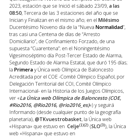
2023, estación que se Inició el sábado 23/09,
a las
08:50
, Tercera de las 3 estaciones del año que se
Inician y Finalizan en el mismo año; en el
Milésimo
Ducentésimo Noveno día de la “Nueva
Normalidad
”,
tras casi una Centena de días de “Arresto
Domiciliario”, de Confinamiento Forzado, de una
supuesta “Cuarentena”; en el Noningentésimo
Vigesimoséptimo día Post-Tercer Estado de Alarma,
Segundo Estado de Alarma Estatal, que duró 195 días;
la
Primera
y Única web Olímpica de Baloncesto
Acreditada por el COE -Comité Olímpico Español, por
Delegación Territorial del COI, Comité Olímpico
Internacional- en la Historia de los Juegos Olímpicos,
ver «
La Única web Olímpica de Baloncesto (COE,
#Rio2016, @Rio2016, @rio2016_es)
«) y seguirá
Informando (desde cualquier punto de la geografía
planetaria),
@TKvuestrobasket
, la Única web
«Hispana» que estuvo en
Celje
(1)(2)
(
SLO
(3)
), la Única
web «Hispana» que estuvo en