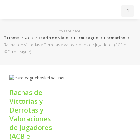
INICIO
You are here:
Home
ACB
Diario de Viaje
EuroLeague
Formación
ACB
Rachas de Victorias y Derrotas y Valoraciones de Jugadores (ACB e
@EuroLeague)
EuroLeague
FEB
Rachas de
FIBA
Victorias y
Derrotas y
OTROS
Valoraciones
de Jugadores
FORMACIÓN
(ACB e