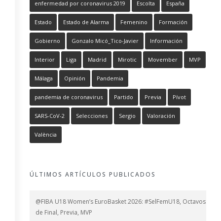
enfermedad por coronavirus 2019
Escolta
España
Estado
Estado de Alarma
Femenino
Formación
Gobierno
Gonzalo Micó_Tico-Javier
Información
Interior
Liga
Madrid
Mirotic
Movember
MVP
Málaga
Opinión
Pandemia
pandemia de coronavirus
Partido
Previa
Pívot
SARS-CoV-2
Selecciones
Sergio
Valoración
València
ÚLTIMOS ARTÍCULOS PUBLICADOS
@FIBA U18 Women’s EuroBasket 2026: #SelFemU18, Octavos
de Final, Previa, MVP