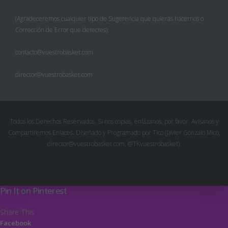
(Agradeceremos cualquier tipo de Sugerencia que quieras hacernos o
Corrección de Error que detectes):
contacto@vuestrobasket.com
director@vuestrobasket.com
Todos los Derechos Reservados. Si nos copias, enlázanos, por favor. Avísanos y
Compartiremos Enlaces. Diseñado y Programado por Tico (Javier Gonzalo Micó,
director@vuestrobasket.com, @TKvuestrobasket).
Pin It on Pinterest
Share This
Facebook