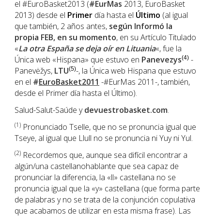
el #EuroBasket2013 (
#EurMas
2013, EuroBasket
2013) desde el
Primer
día hasta el
Último
(al igual
que también, 2 años antes,
según Informó la
propia
FEB
, en su momento
, en su Artículo Titulado
«
La otra España se deja oír en Lituania
«, fue la
Única web «Hispana» que estuvo en
Panevezys
(4)
-
Panevėžys,
LTU
(5)
-, la Única web Hispana que estuvo
en el
#
EuroBasket2011
-#EurMas 2011-, también,
desde el Primer día hasta el Último).
Salud-Salut-Saúde y
devuestrobasket.com
.
(1
)
Pronunciado Tselle, que no se pronuncia igual que
Tseye, al igual que Llull no se pronuncia ni Yuy ni Yul.
(2)
Recordemos que, aunque sea difícil encontrar a
algún/una castellanohablante que sea capaz de
pronunciar la diferencia, la «ll» castellana no se
pronuncia igual que la «y» castellana (que forma parte
de palabras y no se trata de la conjunción copulativa
que acabamos de utilizar en esta misma frase). Las