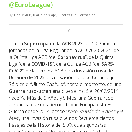
NBA
@EuroLeague)
By
Tico
in
ACB
,
Diario de Viaje
,
EuroLeague
,
Formación
MULTIMEDIA
0
RIO 2016
Tras la
Supercopa de la
ACB
2023
, las 10 Primeras
Jornadas de la Liga Regular de la ACB 2023-2024 (de
la Quinta Liga ACB “del
Coronavirus
”, de la Quinta
Liga “de la
COVID-19
”, de la Quinta ACB “del
SARS-
CoV-2
”, de la Tercera ACB de la
Invasión rusa de
Ucrania de 2022
, una Invasión rusa de Ucrania que
Sólo es el “Último Capítulo”, hasta el momento, de una
Guerra ruso-ucraniana
que se Inició el 20/02/2014,
hace Ya Más de 9 Años y 9 Mes, una Guerra ruso-
ucraniana que nos Recuerda que
Europa
está En
Guerra desde 2014, desde “
hace Ya Más de 9 Años y 9
Mes
”, una Invasión rusa que nos Recuerda ciertos
Pasajes de la Historia del S. XX que algunos/as
esperábamos que No se volvieran a dar) y las 9