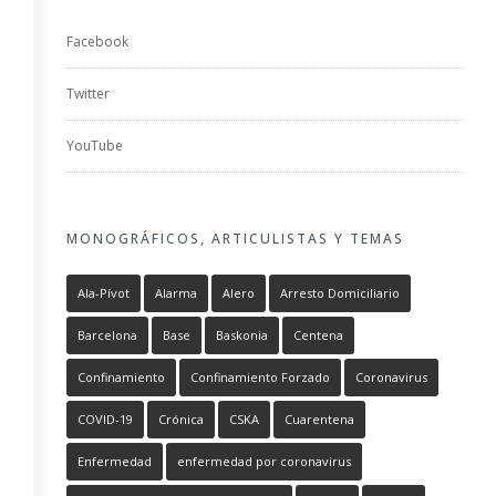
Facebook
Twitter
YouTube
MONOGRÁFICOS, ARTICULISTAS Y TEMAS
Ala-Pívot
Alarma
Alero
Arresto Domiciliario
Barcelona
Base
Baskonia
Centena
Confinamiento
Confinamiento Forzado
Coronavirus
COVID-19
Crónica
CSKA
Cuarentena
Enfermedad
enfermedad por coronavirus