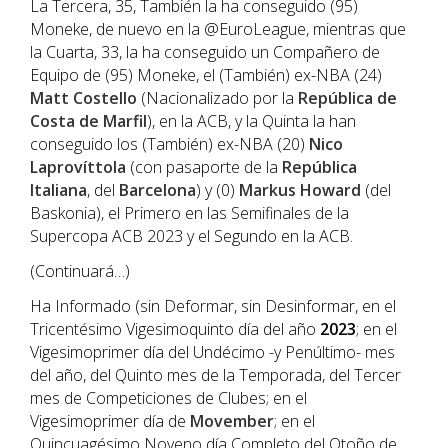
La Tercera, 35, También la ha conseguido (95)
Moneke, de nuevo en la @EuroLeague, mientras que
la Cuarta, 33, la ha conseguido un Compañero de
Equipo de (95) Moneke, el (También) ex-NBA (24)
Matt Costello
(Nacionalizado por la
República de
Costa de Marfil
), en la ACB, y la Quinta la han
conseguido los (También) ex-NBA (20)
Nico
Laprovíttola
(con pasaporte de la
República
Italiana
, del
Barcelona
) y (0)
Markus Howard
(del
Baskonia), el Primero en las Semifinales de la
Supercopa ACB 2023 y el Segundo en la ACB.
(Continuará…)
Ha Informado (sin Deformar, sin Desinformar, en el
Tricentésimo Vigesimoquinto día del año
202
3
; en el
Vigesimoprimer día del Undécimo -y Penúltimo- mes
del año, del Quinto mes de la Temporada, del Tercer
mes de Competiciones de Clubes; en el
Vigesimoprimer día de
Movember
; en el
Quincuagésimo Noveno día Completo del Otoño de