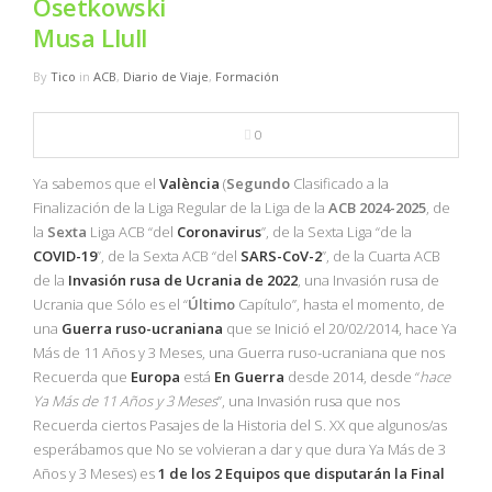
Osetkowski
NBA
Musa Llull
MULTIMEDIA
By
Tico
in
ACB
,
Diario de Viaje
,
Formación
RIO 2016
0
Ya sabemos que el
València
(
Segundo
Clasificado a la
Finalización de la Liga Regular de la Liga de la
ACB
2024-2025
, de
la
Sexta
Liga ACB “del
Coronavirus
”, de la Sexta Liga “de la
COVID-19
”, de la Sexta ACB “del
SARS-CoV-2
”, de la Cuarta ACB
de la
Invasión rusa de Ucrania de 2022
, una Invasión rusa de
Ucrania que Sólo es el “
Último
Capítulo”, hasta el momento, de
una
Guerra ruso-ucraniana
que se Inició el 20/02/2014, hace Ya
Más de 11 Años y 3 Meses, una Guerra ruso-ucraniana que nos
Recuerda que
Europa
está
En Guerra
desde 2014, desde “
hace
Ya Más de 11 Años y 3 Meses
”, una Invasión rusa que nos
Recuerda ciertos Pasajes de la Historia del S. XX que algunos/as
esperábamos que No se volvieran a dar y que dura Ya Más de 3
Años y 3 Meses) es
1 de los 2 Equipos que disputarán la
Final