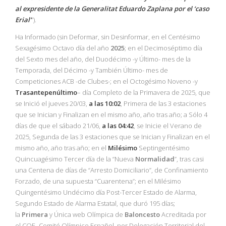
al expresidente de la Generalitat Eduardo Zaplana por el ‘caso
Erial’
”).
Ha Informado (sin Deformar, sin Desinformar, en el Centésimo
Sexagésimo Octavo día del año
2025
; en el Decimoséptimo día
del Sexto mes del año, del Duodécimo -y Último- mes de la
Temporada, del Décimo -y También Último- mes de
Competiciones ACB -de Clubes-; en el Octogésimo Noveno -y
Trasantepenúltimo
– día Completo de la Primavera de 2025, que
se Inició el jueves 20/03,
a las 10:02
, Primera de las 3 estaciones
que se Inician y Finalizan en el mismo año, año tras año; a Sólo 4
días de que el sábado 21/06,
a las 04:42
, se Inicie el Verano de
2025, Segunda de las 3 estaciones que se Inician y Finalizan en el
mismo año, año tras año; en el
Milésimo
Septingentésimo
Quincuagésimo Tercer día de la “Nueva
Normalidad
”, tras casi
una Centena de días de “Arresto Domiciliario”, de Confinamiento
Forzado, de una supuesta “Cuarentena”; en el Milésimo
Quingentésimo Undécimo día Post-Tercer Estado de Alarma,
Segundo Estado de Alarma Estatal, que duró 195 días;
la
Primera
y Única web Olímpica de
Baloncesto
Acreditada por
el COE -Comité Olímpico Español, por Delegación Territorial del