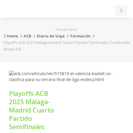
INICIO
You are here:
Home
ACB
Diario de Viaje
Formación
ACB
Playoffs ACB 2025 Málaga-Madrid Cuarto Partido Semifinales Osetkowski
Musa Llull
EuroLeague
FEB
FIBA
Playoffs ACB
2025 Málaga-
OTROS
Madrid Cuarto
Partido
FORMACIÓN
Semifinales