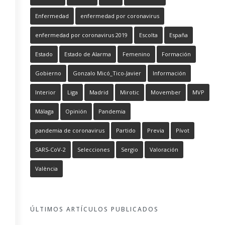
Enfermedad
enfermedad por coronavirus
enfermedad por coronavirus 2019
Escolta
España
Estado
Estado de Alarma
Femenino
Formación
Gobierno
Gonzalo Micó_Tico-Javier
Información
Interior
Liga
Madrid
Mirotic
Movember
MVP
Málaga
Opinión
Pandemia
pandemia de coronavirus
Partido
Previa
Pívot
SARS-CoV-2
Selecciones
Sergio
Valoración
València
ÚLTIMOS ARTÍCULOS PUBLICADOS