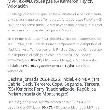
MVP, ex-@EuroLeague (6) Kameron Taylor,
Valoración
Un Málaga y un Madrid que, en los 4 Partidos que han disputado
entre sí (en lo que va de Temporada) Antes de estos Playoffs ACB
2025, habían conseguido 2 Victorias cada uno, por lo que el Total,
en este momento, es de 4 a 3 para el Madrid.
En el Primero de estos 7 Partidos (en la Final de la Supercopa de
la ACB 2024, en la Final del Primer Campeonato que disputaba el
Madrid en esta Temporada, en la Final del Segundo Campeonato
que disputaba el Málaga en esta Temporada, disputado el
27/09/2024, con
80 a 90
, +10, para el Málaga), el MVP fue el (No
Inicial
) ex-
@EuroLeague
(6)
Kameron Taylor
, con 29 de
Valoración.
Décima Jornada 2024-2025, Inicial, ex-NBA (14)
Gabriel Deck, Tercero, Copa, Segunda, Tercera,
(55) Kendrick Perry (Nacionalizado, República
Parlamentaria de Montenegro)
En el Segundo (en la Décima Jornada de la ACB 2024-2025,
disputado el 08/12, con
90 a 77
, +13, para el Madrid), el MVP fue