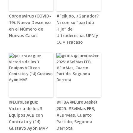
Coronavirus (COVID-
#Feikjoo, ¿Ganador?
19): Nuevo Descenso
Ni con su “partido
en el Número de
Hijo” de
Nuevos Casos
Ultraderecha, UPN y
CC = Fracaso
@EuroLeague:
@FIBA @EuroBasket
Victoria de los 3
2025: #SelMas FEB,
Equipos ACB con
#EurMas, Cuarto
Contrato y (14)
Partido, Segunda
Gustavo Ayón MVP
Derrota