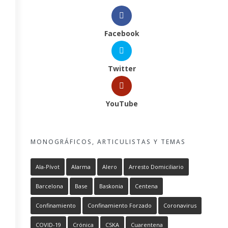
Facebook
Twitter
YouTube
MONOGRÁFICOS, ARTICULISTAS Y TEMAS
Ala-Pívot
Alarma
Alero
Arresto Domiciliario
Barcelona
Base
Baskonia
Centena
Confinamiento
Confinamiento Forzado
Coronavirus
COVID-19
Crónica
CSKA
Cuarentena