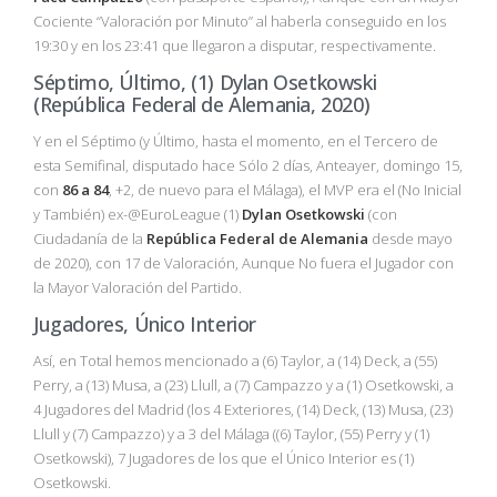
Cociente “Valoración por Minuto” al haberla conseguido en los
19:30 y en los 23:41 que llegaron a disputar, respectivamente.
Séptimo, Último, (1) Dylan Osetkowski
(República Federal de Alemania, 2020)
Y en el Séptimo (y Último, hasta el momento, en el Tercero de
esta Semifinal, disputado hace Sólo 2 días, Anteayer, domingo 15,
con
86 a 84
, +2, de nuevo para el Málaga), el MVP era el (No Inicial
y También) ex-@EuroLeague (1)
Dylan Osetkowski
(con
Ciudadanía de la
República Federal de Alemania
desde mayo
de 2020), con 17 de Valoración, Aunque No fuera el Jugador con
la Mayor Valoración del Partido.
Jugadores, Único Interior
Así, en Total hemos mencionado a (6) Taylor, a (14) Deck, a (55)
Perry, a (13) Musa, a (23) Llull, a (7) Campazzo y a (1) Osetkowski, a
4 Jugadores del Madrid (los 4 Exteriores, (14) Deck, (13) Musa, (23)
Llull y (7) Campazzo) y a 3 del Málaga ((6) Taylor, (55) Perry y (1)
Osetkowski), 7 Jugadores de los que el Único Interior es (1)
Osetkowski.