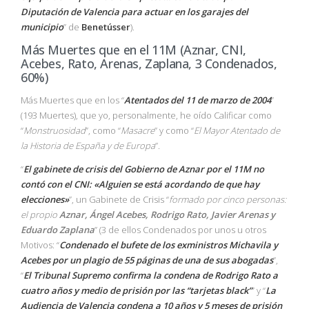
Diputación de Valencia para actuar en los garajes del
municipio
” de
Benetússer
).
Más Muertes que en el 11M (Aznar, CNI,
Acebes, Rato, Arenas, Zaplana, 3 Condenados,
60%)
Más Muertes que en los “
Atentados del 11 de marzo de 2004
”
(193 Muertes), que yo, personalmente, he oído Calificar como
“
Monstruosidad
”, como “
Masacre
” y como “
El Mayor Atentado de
la Historia de España y de Europa
”.
“
El gabinete de crisis del Gobierno de Aznar por el 11M no
contó con el CNI: «Alguien se está acordando de que hay
elecciones»
”, un Gabinete de Crisis “
formado por cinco personas:
el propio
Aznar, Ángel Acebes, Rodrigo Rato, Javier Arenas y
Eduardo Zaplana
” (3 de ellos Condenados por unos u otros
Motivos: “
Condenado el bufete de los exministros Michavila y
Acebes por un plagio de 55 páginas de una de sus abogadas
”,
“
El Tribunal Supremo confirma la condena de Rodrigo Rato a
cuatro años y medio de prisión por las “tarjetas black”
” y “
La
Audiencia de Valencia condena a 10 años y 5 meses de prisión