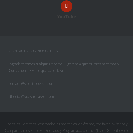
YouTube
CONTACTA CON NOSOTROS
(Agradeceremos cualquier tipo de Sugerencia que quieras hacernos o
Corrección de Error que detectes):
contacto@vuestrobasket.com
director@vuestrobasket.com
Facebook
Twitter
Todos los Derechos Reservados. Si nos copias, enlázanos, por favor. Avísanos y
Compartiremos Enlaces. Diseñado y Programado por Tico (Javier Gonzalo Micó,
Pinterest