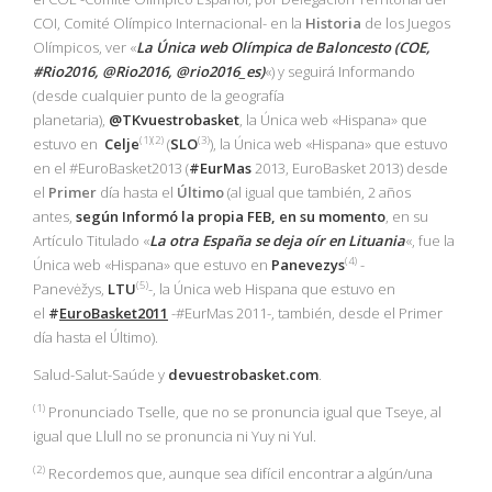
COI, Comité Olímpico Internacional- en la
Historia
de los Juegos
Olímpicos, ver «
La Única web Olímpica de Baloncesto (COE,
#Rio2016, @Rio2016, @rio2016_es)
«) y seguirá Informando
(desde cualquier punto de la geografía
planetaria),
@TKvuestrobasket
, la Única web «Hispana» que
(1)(2)
(3)
estuvo en
Celje
(
SLO
), la Única web «Hispana» que estuvo
en el #EuroBasket2013 (
#EurMas
2013, EuroBasket 2013) desde
el
Primer
día hasta el
Último
(al igual que también, 2 años
antes,
según Informó la propia
FEB
, en su momento
, en su
Artículo Titulado «
La otra España se deja oír en Lituania
«, fue la
(4)
Única web «Hispana» que estuvo en
Panevezys
-
(5)
Panevėžys,
LTU
-, la Única web Hispana que estuvo en
el
#
EuroBasket2011
-#EurMas 2011-, también, desde el Primer
día hasta el Último).
Salud-Salut-Saúde y
devuestrobasket.com
.
(1
)
Pronunciado Tselle, que no se pronuncia igual que Tseye, al
igual que Llull no se pronuncia ni Yuy ni Yul.
(2)
Recordemos que, aunque sea difícil encontrar a algún/una