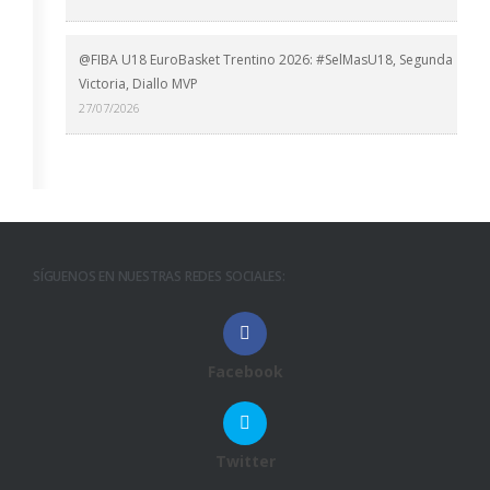
@FIBA U18 EuroBasket Trentino 2026: #SelMasU18, Segunda
Victoria, Diallo MVP
27/07/2026
SÍGUENOS EN NUESTRAS REDES SOCIALES:
Facebook
Twitter