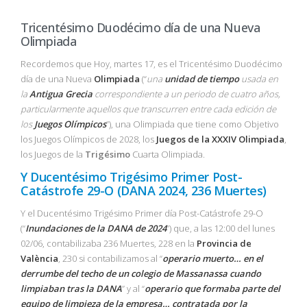
Tricentésimo Duodécimo día de una Nueva
Olimpiada
Recordemos que Hoy, martes 17, es el Tricentésimo Duodécimo
día de una Nueva
Olimpiada
(“
una
unidad de tiempo
usada en
la
Antigua Grecia
correspondiente a un periodo de cuatro años,
particularmente aquellos que transcurren entre cada edición de
los
Juegos Olímpicos
”), una Olimpiada que tiene como Objetivo
los Juegos Olímpicos de 2028, los
Juegos de la XXXIV Olimpiada
,
los Juegos de la
Trigésimo
Cuarta Olimpiada.
Y Ducentésimo Trigésimo Primer Post-
Catástrofe 29-O (DANA 2024, 236 Muertes)
Y el Ducentésimo Trigésimo Primer día Post-Catástrofe 29-O
(“
Inundaciones de la DANA de 2024
”) que, a las 12:00 del lunes
02/06, contabilizaba 236 Muertes, 228 en la
Provincia de
València
, 230 si contabilizamos al “
operario muerto… en el
derrumbe del techo de un colegio de Massanassa cuando
limpiaban tras la DANA
” y al “
operario que formaba parte del
equipo de limpieza de la empresa… contratada por la