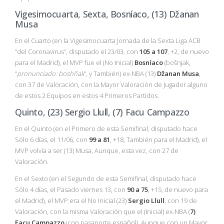
Vigesimocuarta, Sexta, Bosníaco, (13) Džanan
Musa
En el Cuarto (en la Vigesimocuarta Jornada de la Sexta Liga ACB
“del Coronavirus”, disputado el 23/03, con
105 a 107
, +2, de nuevo
para el Madrid), el MVP fue el (No Inicial)
Bosníaco
(bošnjak,
“
pronunciado: boshñak
”, y También) ex-NBA (13)
Džanan Musa
,
con 37 de Valoración, con la Mayor Valoración de Jugador alguno
de estos 2 Equipos en estos 4 Primeros Partidos.
Quinto, (23) Sergio Llull, (7) Facu Campazzo
En el Quinto (en el Primero de esta Semifinal, disputado hace
Sólo 6 días, el 11/06, con
99 a 81
, +18, También para el Madrid), el
MVP volvía a ser (13) Musa, Aunque, esta vez, con 27 de
Valoración.
En el Sexto (en el Segundo de esta Semifinal, disputado hace
Sólo 4 días, el Pasado viernes 13, con
90 a 75
, +15, de nuevo para
el Madrid), el MVP era el No Inicial (23)
Sergio Llull
, con 19 de
Valoración, con la misma Valoración que el (Inicial) ex-NBA (
7)
Facu Campazzo
(con pasaporte español), Aunque con un Mayor