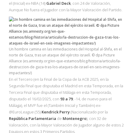
el (Inicial) ex-NBA (14)
Gabriel Deck
, con 24 de Valoración,
Aunque No fuera el Jugador con la Mayor Valoración del Partido.
Un hombre camina en las inmediaciones del Hospital al-Shifa, en el
norte de Gaza, tras un ataque del ejército israelí. © dpa Picture
Alliance (es.amnesty.org/en-que-estamos/blog/historia/articulo/la-
destruccion-de-gaza-tras-los-ataques-de-israel-en-seis-imagenes-
impactantes/)
En el Tercero (en la Final de la Copa de la ACB 2025, en la
Segunda Final que disputaba el Madrid en esta Temporada, en la
Tercera Final que disputaba el Málaga en esta Temporada,
disputado el 16/02/2025, con
93 a 79
, -14, de nuevo para el
Málaga), el MVP fue el (También Inicial y También) ex-
@EuroLeague (55)
Kendrick Perry
(Nacionalizado por la
República
Parlamentaria
de
Montenegro
), con 32 de
Valoración, con la Mayor Valoración de Jugador alguno de estos 2
Equipos en estos 3 Primeros Partidos.