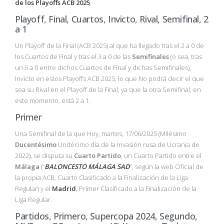
de los
Playoffs
ACB
2025
.
Playoff, Final, Cuartos, Invicto, Rival, Semifinal, 2
a 1
Un Playoff de la Final (ACB 2025) al que ha llegado tras el 2 a 0 de
los Cuartos de Final y tras el 3 a 0 de las
Semifinales
(o sea, tras
un 5 a 0 entre dichos Cuartos de Final y dichas Semifinales),
Invicto en estos Playoffs ACB 2025, lo que No podrá decir el que
sea su Rival en el Playoff de la Final, ya que la otra Semifinal, en
este momento, está 2 a 1.
Primer
Una Semifinal de la que Hoy, martes, 17/06/2025 (Milésimo
Ducentésimo
Undécimo día de la Invasión rusa de Ucrania de
2022), se disputa su
Cuarto
Partido
, un Cuarto Partido entre el
Málaga
(“
BALONCESTO MÁLAGA SAD
”, según la web Oficial de
la propia ACB, Cuarto Clasificado a la Finalización de la Liga
Regular) y el
Madrid
, Primer Clasificado a la Finalización de la
Liga Regular.
Partidos, Primero, Supercopa 2024, Segundo,